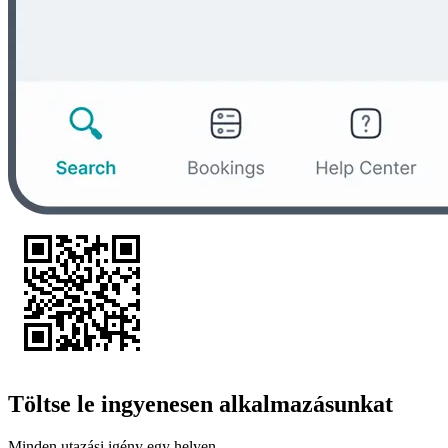
Töltse le ingyenesen alkalmazásunkat
Minden utazási igény egy helyen