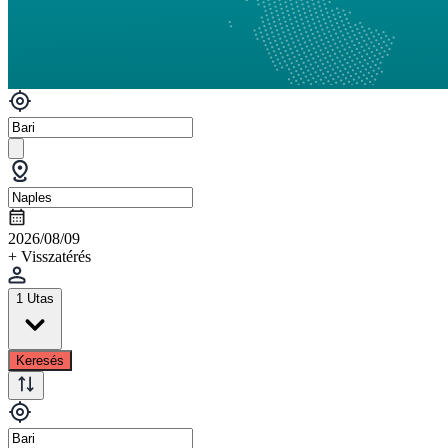
2026/08/09
+ Visszatérés
1 Utas
Keresés