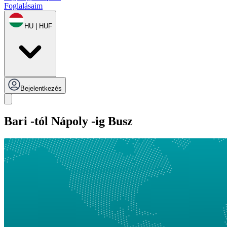
Foglalásaim
HU | HUF
Bejelentkezés
Bari -tól Nápoly -ig Busz