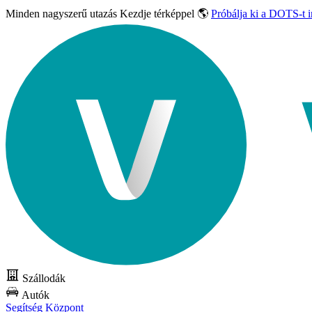
Minden nagyszerű utazás
Kezdje térképpel 🌎
Próbálja ki a DOTS-t 
Szállodák
Autók
Segítség Központ