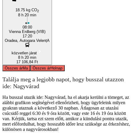
18.75 kg CO
2
8 h 20 min
08:00
Vienna Erdberg (VIB)
17:20
Oradea, Autogara VelențA
közvetlen járat
8 h 20 min
17 106,84 Ft
Összes ár
Ma
Összes ár
Holnap
Találja meg a legjobb napot, hogy busszal utazzon
ide: Nagyvárad
Ha busszal utazik ide: Nagyvárad, ha el akarja kerülni a tömeget, az
alábbi grafikon segítségével ellenőrizheti, hogy ügyfeleink milyen
gyakran utaznak a következő 30 napban. Átlagosan az utazási
csúcsidő reggel 6:30 és 9 óra között, vagy este 16 és 19 óra között
van. Kérjük, tartsa ezt szem előtt, amikor a kiindulási pontra utazik,
mert előfordulhat, hogy hosszabb időre lesz szüksége az érkezéshez,
különösen a nagyvárosokban!