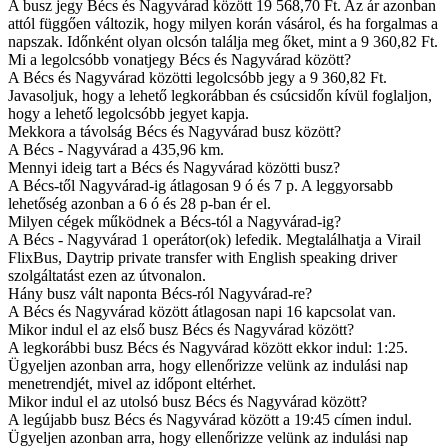
A busz jegy Bécs és Nagyvárad között 19 568,70 Ft. Az ár azonban
attól függően változik, hogy milyen korán vásárol, és ha forgalmas a
napszak. Időnként olyan olcsón találja meg őket, mint a 9 360,82 Ft.
Mi a legolcsóbb vonatjegy Bécs és Nagyvárad között?
A Bécs és Nagyvárad közötti legolcsóbb jegy a 9 360,82 Ft.
Javasoljuk, hogy a lehető legkorábban és csúcsidőn kívül foglaljon,
hogy a lehető legolcsóbb jegyet kapja.
Mekkora a távolság Bécs és Nagyvárad busz között?
A Bécs - Nagyvárad a 435,96 km.
Mennyi ideig tart a Bécs és Nagyvárad közötti busz?
A Bécs-től Nagyvárad-ig átlagosan 9 ó és 7 p. A leggyorsabb
lehetőség azonban a 6 ó és 28 p-ban ér el.
Milyen cégek működnek a Bécs-tól a Nagyvárad-ig?
A Bécs - Nagyvárad 1 operátor(ok) lefedik. Megtalálhatja a Virail
FlixBus, Daytrip private transfer with English speaking driver
szolgáltatást ezen az útvonalon.
Hány busz vált naponta Bécs-ról Nagyvárad-re?
A Bécs és Nagyvárad között átlagosan napi 16 kapcsolat van.
Mikor indul el az első busz Bécs és Nagyvárad között?
A legkorábbi busz Bécs és Nagyvárad között ekkor indul: 1:25.
Ügyeljen azonban arra, hogy ellenőrizze velünk az indulási nap
menetrendjét, mivel az időpont eltérhet.
Mikor indul el az utolsó busz Bécs és Nagyvárad között?
A legújabb busz Bécs és Nagyvárad között a 19:45 címen indul.
Ügyeljen azonban arra, hogy ellenőrizze velünk az indulási nap