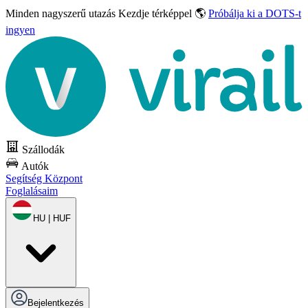
Minden nagyszerű utazás
Kezdje térképpel 🌎
Próbálja ki a DOTS-t
ingyen
Szállodák
Autók
Segítség Központ
Foglalásaim
HU | HUF
Bejelentkezés