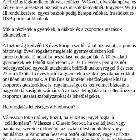
A FlixBus légkondicionálóval, fedélzeti WC-vel, olvasólámpával és
kényelmes ülésekkel biztosítja az utasok kényelmét. Ingyenes Wi-Fi
áll rendelkezésre, egyes buszok pedig harapnivalókat, frissítőket és
USB-portokat kínálnak.
Mik a részletek a gyerekek, a diákok és a csoportos utazások
tekintetében ?
A biztonság kedvéért 3 éves korig a szülők által biztosított, 2 pontos
biztonsági övvel rögzített megfelelő gyermekülésben kell
tartózkodniuk. E nélkül a beszállást megtagadják. A 10 év alatti
gyermekeknek felnőtt kíséretében, a 10-15 évesek pedig szülői
beleegyezéssel egyedül utazhatnak belföldi utakon reggel 6 és este
22 óra között. 15 éves kortól a gyerekek a szükséges okmányokkal
önállóan utazhatnak. A FlixBus különféle lehetőségeket kínál a
csoportos utazásokhoz is, rugalmasságot és kényelmet biztosítva
nagyobb társaságok számára. Az utazás lefoglalásakor ellenőrizze a
csoportos utazási szabályzatokat és lehetőségeket.
Helyfoglalás lehetséges a Flixbuson?
Válasszon több ülőhely közül, ha FlixBus jegyet foglal a
"célállomásra". Válassza a Classic Seat-et, ha családjával vagy
barátaival szeretne üldögélni, az asztali ülést munkához vagy
tanuláshoz, a Panorama Seat-et a festői kilátáshoz, vagy az Extra
Seat-et a nagyobb terekért. Minden ülés dönthető, és extra lábteret