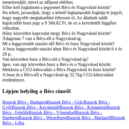
menetrendjét, mivel az időpont eltérhet.
Előre kell foglalnom a jegyemet Bécs és Nagyvárad között?
Ha teheti, javasoljuk, hogy a lehető leghamarabb foglalja le jegyét,
hogy nagyobb megtakarítást érhessen el. Az általunk talált
legolcsóbb busz jegy a 9 360,82 Ft, de ez a kereslettől függően
változhat.
Hány közvetlen kapcsolat megy Bécs és Nagyvárad között?
Átlagosan 7 van a Bécs-től a Nagyvárad-ig.
Mi a leggyorsabb utazási idő Bécs és busz Nagyvárad között?
A busz leggyorsabb utazási ideje Bécs és Nagyvárad között 6 ó és
28 p.
Van közvetlen busz a Bécs-tól a Nagyvárad-ig?
Igen, van egy közvetlen busz a Bécs és a Nagyvárad között.
Mekkora a CO2-kibocsátás a Bécs-Nagyvárad és busz között?
A busz út a Bécs-től a Nagyvárad-ig 32.7kg CO2-kibocsátást
eredményez.
Lépjen helyileg a Bécs címről
Buszok Bécs - Budapest
Buszok Bécs - Grác
Buszok Bécs -
Győr
Buszok Bécs - Kecskemét
Buszok Bécs - Kismarton
Buszok
Bécs - Felsőőr
Buszok Bécs - Vösendorf
Buszok Bécs -
Hartberg
Buszok Bécs - Wieselburg
Buszok Bécs - Mariazell
Buszok
Bécs - Léka