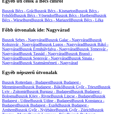
Egyéb úti célok a Bécs címről
Buszok Bécs - Grác
Buszok Bécs - Kismarton
Buszok Bécs -
Felsőőr
Buszok Bécs - Vösendorf
Buszok Bécs - Hartberg
Buszok
Bécs - Wieselburg
Buszok Bécs - Mariazell
Buszok Bécs - Léka
Főbb útvonalak ide: Nagyvárad
Buszok Sebeş - Nagyvárad
Buszok Galac - Nagyvárad
Buszok
Kolozsvár - Nagyvárad
Buszok Lugos - Nagyvárad
Buszok Bákó -
Nagyvárad
Buszok Érmihályfalva - Nagyvárad
Buszok Temesvár -
Nagyvárad
Buszok Tasnád - Nagyvárad
Buszok Brassó -
Nagyvárad
Buszok Segesvár - Nagyvárad
Buszok Sinaia -
Nagyvárad
Buszok Szatmárnémeti - Nagyvárad
Egyéb népszerű útvonalak
Buszok Rotterdam - Budapest
Buszok Budapest -
Memmingen
Buszok Budapest - Bákó
Buszok Győr - Trieszt
Buszok
Lviv - Zsitomir
Buszok Burgasz - Budapest
Buszok Budapest -
Bologna
Buszok Kijev - Rivne
Buszok Lipcse - Budapest
Buszok
Budapest - Udine
Buszok Udine - Budapest
Buszok Konstanca -
Budapest
Buszok Budapest - Eszék
Buszok Budapest -
Arnhem
Buszok Győr - Nyírbátor
Buszok Győr - Zürich
Buszok