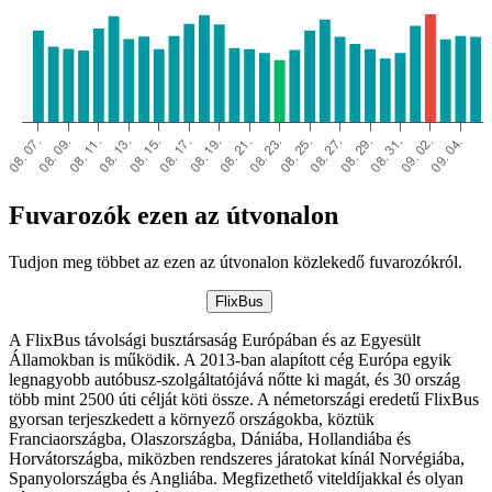
Fuvarozók ezen az útvonalon
Tudjon meg többet az ezen az útvonalon közlekedő fuvarozókról.
FlixBus
A FlixBus távolsági busztársaság Európában és az Egyesült
Államokban is működik. A 2013-ban alapított cég Európa egyik
legnagyobb autóbusz-szolgáltatójává nőtte ki magát, és 30 ország
több mint 2500 úti célját köti össze. A németországi eredetű FlixBus
gyorsan terjeszkedett a környező országokba, köztük
Franciaországba, Olaszországba, Dániába, Hollandiába és
Horvátországba, miközben rendszeres járatokat kínál Norvégiába,
Spanyolországba és Angliába. Megfizethető viteldíjakkal és olyan