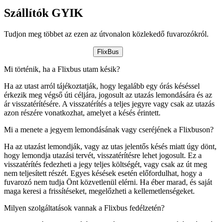
Szállítók GYIK
Tudjon meg többet az ezen az útvonalon közlekedő fuvarozókról.
FlixBus
Mi történik, ha a Flixbus utam késik?
Ha az utast arról tájékoztatják, hogy legalább egy órás késéssel
érkezik meg végső úti céljára, jogosult az utazás lemondására és az
ár visszatérítésére. A visszatérítés a teljes jegyre vagy csak az utazás
azon részére vonatkozhat, amelyet a késés érintett.
Mi a menete a jegyem lemondásának vagy cseréjének a Flixbuson?
Ha az utazást lemondják, vagy az utas jelentős késés miatt úgy dönt,
hogy lemondja utazási tervét, visszatérítésre lehet jogosult. Ez a
visszatérítés fedezheti a jegy teljes költségét, vagy csak az út meg
nem teljesített részét. Egyes késések esetén előfordulhat, hogy a
fuvarozó nem tudja Önt közvetlenül elérni. Ha éber marad, és saját
maga keresi a frissítéseket, megelőzheti a kellemetlenségeket.
Milyen szolgáltatások vannak a Flixbus fedélzetén?