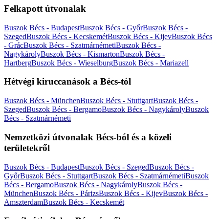
Felkapott útvonalak
Buszok Bécs - Budapest
Buszok Bécs - Győr
Buszok Bécs -
Szeged
Buszok Bécs - Kecskemét
Buszok Bécs - Kijev
Buszok Bécs
- Grác
Buszok Bécs - Szatmárnémeti
Buszok Bécs -
Nagykároly
Buszok Bécs - Kismarton
Buszok Bécs -
Hartberg
Buszok Bécs - Wieselburg
Buszok Bécs - Mariazell
Hétvégi kiruccanások a Bécs-tól
Buszok Bécs - München
Buszok Bécs - Stuttgart
Buszok Bécs -
Szeged
Buszok Bécs - Bergamo
Buszok Bécs - Nagykároly
Buszok
Bécs - Szatmárnémeti
Nemzetközi útvonalak Bécs-ból és a közeli
területekről
Buszok Bécs - Budapest
Buszok Bécs - Szeged
Buszok Bécs -
Győr
Buszok Bécs - Stuttgart
Buszok Bécs - Szatmárnémeti
Buszok
Bécs - Bergamo
Buszok Bécs - Nagykároly
Buszok Bécs -
München
Buszok Bécs - Párizs
Buszok Bécs - Kijev
Buszok Bécs -
Amszterdam
Buszok Bécs - Kecskemét