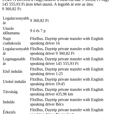
145 555,93 Ft áron lehet utazni. A legjobb ár erre az útra:
9 360,82 Ft.
Legalacsonyabb
9 360,82 Ft
ár
Utazás
9 ó és 7 p
időtartama
Napi
FlixBus, Daytrip private transfer with English
csatlakozás
speaking driver
16
Legalacsonyabb
FlixBus, Daytrip private transfer with English
ár
speaking driver
9 360,82 Ft
Legmagasabb
FlixBus, Daytrip private transfer with English
ár
speaking driver
145 555,93 Ft
FlixBus, Daytrip private transfer with English
Első indulás
speaking driver
1:25
FlixBus, Daytrip private transfer with English
Utolsó indulás
speaking driver
19:45
FlixBus, Daytrip private transfer with English
Távolság
speaking driver
435,96 km
FlixBus, Daytrip private transfer with English
Indulás
speaking driver
Bécs
FlixBus, Daytrip private transfer with English
Érkezés