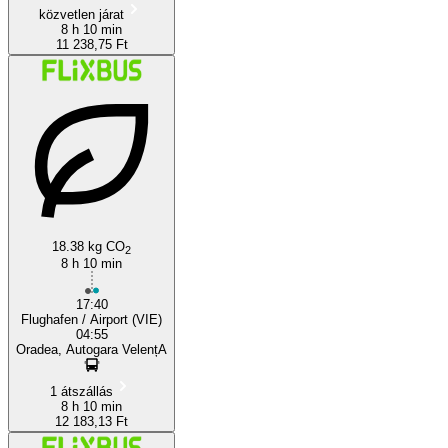
közvetlen járat
8 h 10 min
11 238,75 Ft
18.38 kg CO
2
8 h 10 min
17:40
Flughafen / Airport (VIE)
04:55
Oradea, Autogara VelențA
1 átszállás
8 h 10 min
12 183,13 Ft