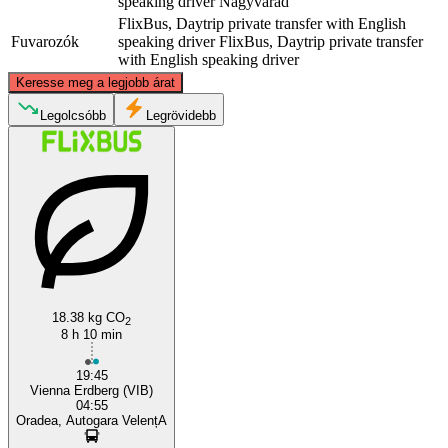
speaking driver
Nagyvárad
FlixBus, Daytrip private transfer with English
Fuvarozók
speaking driver
FlixBus, Daytrip private transfer
with English speaking driver
©
CARTO
, ©
OpenStreetMap
contributors
Keresse meg a legjobb árat
Legolcsóbb
Legrövidebb
Vienna
Oradea
18.38 kg CO
2
8 h 10 min
19:45
Vienna Erdberg (VIB)
04:55
Oradea, Autogara VelențA