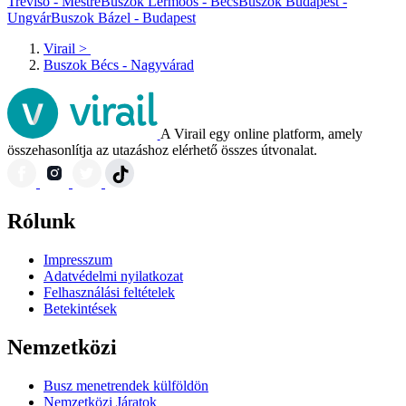
Treviso - Mestre
Buszok Lermoos - Bécs
Buszok Budapest -
Ungvár
Buszok Bázel - Budapest
Virail
>
Buszok Bécs - Nagyvárad
A Virail egy online platform, amely
összehasonlítja az utazáshoz elérhető összes útvonalat.
Rólunk
Impresszum
Adatvédelmi nyilatkozat
Felhasználási feltételek
Betekintések
Nemzetközi
Busz menetrendek külföldön
Nemzetközi Járatok