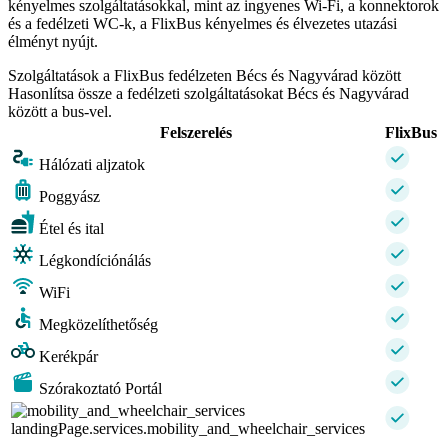
kényelmes szolgáltatásokkal, mint az ingyenes Wi-Fi, a konnektorok
és a fedélzeti WC-k, a FlixBus kényelmes és élvezetes utazási
élményt nyújt.
Szolgáltatások a FlixBus fedélzeten Bécs és Nagyvárad között
Hasonlítsa össze a fedélzeti szolgáltatásokat Bécs és Nagyvárad
között a bus-vel.
Felszerelés
FlixBus
Hálózati aljzatok
Poggyász
Étel és ital
Légkondíciónálás
WiFi
Megközelíthetőség
Kerékpár
Szórakoztató Portál
landingPage.services.mobility_and_wheelchair_services