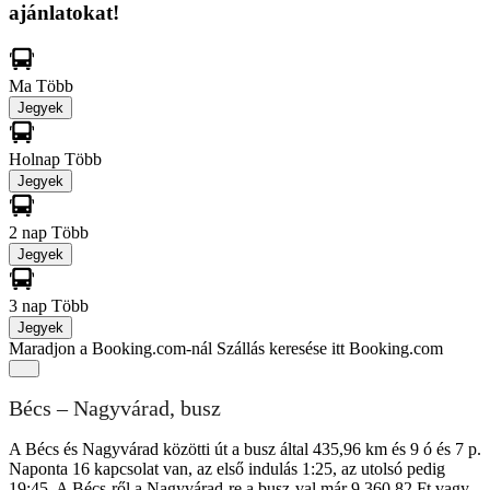
ajánlatokat!
Ma
Több
Jegyek
Holnap
Több
Jegyek
2 nap
Több
Jegyek
3 nap
Több
Jegyek
Maradjon a Booking.com-nál
Szállás keresése itt Booking.com
Bécs – Nagyvárad, busz
A Bécs és Nagyvárad közötti út a busz által 435,96 km és 9 ó és 7 p.
Naponta 16 kapcsolat van, az első indulás 1:25, az utolsó pedig
19:45. A Bécs-ről a Nagyvárad-re a busz-val már 9 360,82 Ft vagy