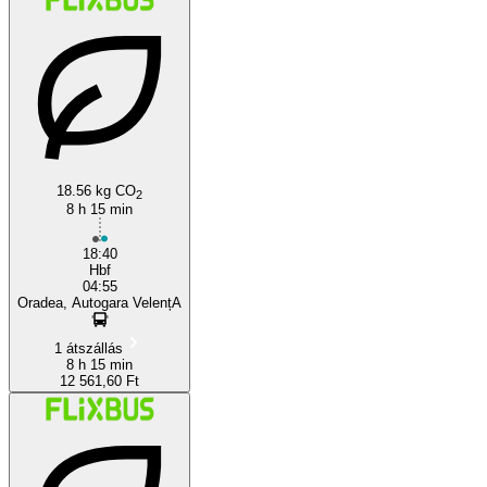
18.56 kg CO
2
8 h 15 min
18:40
Hbf
04:55
Oradea, Autogara VelențA
1 átszállás
8 h 15 min
12 561,60 Ft