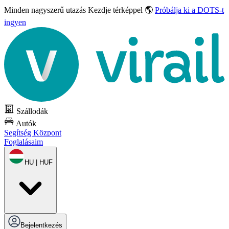
Minden nagyszerű utazás
Kezdje térképpel 🌎
Próbálja ki a DOTS-t
ingyen
Szállodák
Autók
Segítség Központ
Foglalásaim
HU | HUF
Bejelentkezés