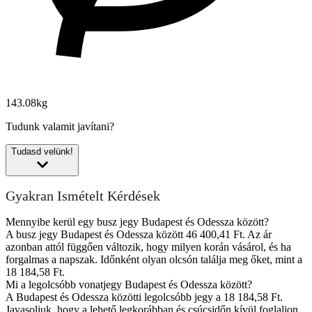
143.08kg
Tudunk valamit javítani?
Tudasd velünk!
Gyakran Ismételt Kérdések
Mennyibe kerül egy busz jegy Budapest és Odessza között?
A busz jegy Budapest és Odessza között 46 400,41 Ft. Az ár
azonban attól függően változik, hogy milyen korán vásárol, és ha
forgalmas a napszak. Időnként olyan olcsón találja meg őket, mint a
18 184,58 Ft.
Mi a legolcsóbb vonatjegy Budapest és Odessza között?
A Budapest és Odessza közötti legolcsóbb jegy a 18 184,58 Ft.
Javasoljuk, hogy a lehető legkorábban és csúcsidőn kívül foglaljon,