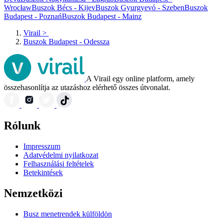
Wrocław
Buszok Bécs - Kijev
Buszok Gyurgyevó - Szeben
Buszok
Budapest - Poznań
Buszok Budapest - Mainz
Virail
>
Buszok Budapest - Odessza
A Virail egy online platform, amely
összehasonlítja az utazáshoz elérhető összes útvonalat.
Rólunk
Impresszum
Adatvédelmi nyilatkozat
Felhasználási feltételek
Betekintések
Nemzetközi
Busz menetrendek külföldön