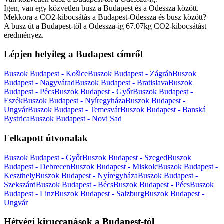
Igen, van egy közvetlen busz a Budapest és a Odessza között.
Mekkora a CO2-kibocsátás a Budapest-Odessza és busz között?
A busz út a Budapest-től a Odessza-ig 67.07kg CO2-kibocsátást
eredményez.
Lépjen helyileg a Budapest címről
Buszok Budapest - Košice
Buszok Budapest - Zágráb
Buszok
Budapest - Nagyvárad
Buszok Budapest - Bratislava
Buszok
Budapest - Pécs
Buszok Budapest - Győr
Buszok Budapest -
Eszék
Buszok Budapest - Nyíregyháza
Buszok Budapest -
Ungvár
Buszok Budapest - Temesvár
Buszok Budapest - Banská
Bystrica
Buszok Budapest - Novi Sad
Felkapott útvonalak
Buszok Budapest - Győr
Buszok Budapest - Szeged
Buszok
Budapest - Debrecen
Buszok Budapest - Miskolc
Buszok Budapest -
Keszthely
Buszok Budapest - Nyíregyháza
Buszok Budapest -
Szekszárd
Buszok Budapest - Bécs
Buszok Budapest - Pécs
Buszok
Budapest - Linz
Buszok Budapest - Salzburg
Buszok Budapest -
Ungvár
Hétvégi kiruccanások a Budapest-tól