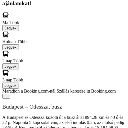
ajánlatokat!
Ma
Több
Jegyek
Holnap
Több
Jegyek
2 nap
Több
Jegyek
3 nap
Több
Jegyek
Maradjon a Booking.com-nál
Szállás keresése itt Booking.com
Budapest – Odessza, busz
A Budapest és Odessza közötti út a busz által 894,28 km és 40 ó és
22 p. Naponta 5 kapcsolat van, az első indulás 0:25, az utolsó pedig
23:59. A Budapest-ről a Odessza-re a busz-val már 18 184,58 Ft