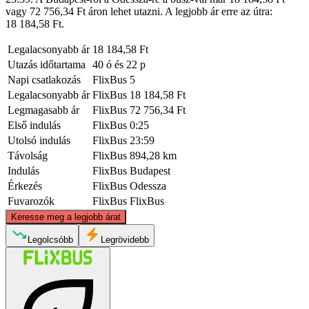
vagy 72 756,34 Ft áron lehet utazni. A legjobb ár erre az útra:
18 184,58 Ft.
Legalacsonyabb ár
18 184,58 Ft
Utazás időtartama
40 ó és 22 p
Napi csatlakozás
FlixBus
5
Legalacsonyabb ár
FlixBus
18 184,58 Ft
Legmagasabb ár
FlixBus
72 756,34 Ft
Első indulás
FlixBus
0:25
Utolsó indulás
FlixBus
23:59
Távolság
FlixBus
894,28 km
Indulás
FlixBus
Budapest
Érkezés
FlixBus
Odessza
Fuvarozók
FlixBus
FlixBus
©
CARTO
, ©
OpenStreetMap
contributors
Keresse meg a legjobb árat
Legolcsóbb
Legrövidebb
Budapest