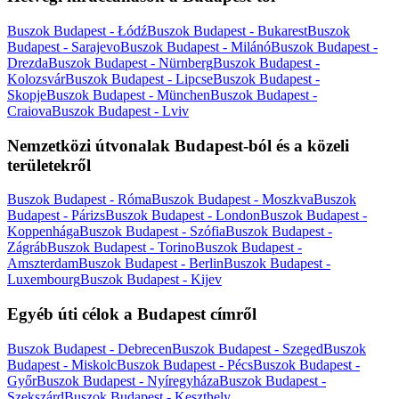
Buszok Budapest - Łódź
Buszok Budapest - Bukarest
Buszok
Budapest - Sarajevo
Buszok Budapest - Milánó
Buszok Budapest -
Drezda
Buszok Budapest - Nürnberg
Buszok Budapest -
Kolozsvár
Buszok Budapest - Lipcse
Buszok Budapest -
Skopje
Buszok Budapest - München
Buszok Budapest -
Craiova
Buszok Budapest - Lviv
Nemzetközi útvonalak Budapest-ból és a közeli
területekről
Buszok Budapest - Róma
Buszok Budapest - Moszkva
Buszok
Budapest - Párizs
Buszok Budapest - London
Buszok Budapest -
Koppenhága
Buszok Budapest - Szófia
Buszok Budapest -
Zágráb
Buszok Budapest - Torino
Buszok Budapest -
Amszterdam
Buszok Budapest - Berlin
Buszok Budapest -
Luxembourg
Buszok Budapest - Kijev
Egyéb úti célok a Budapest címről
Buszok Budapest - Debrecen
Buszok Budapest - Szeged
Buszok
Budapest - Miskolc
Buszok Budapest - Pécs
Buszok Budapest -
Győr
Buszok Budapest - Nyíregyháza
Buszok Budapest -
Szekszárd
Buszok Budapest - Keszthely