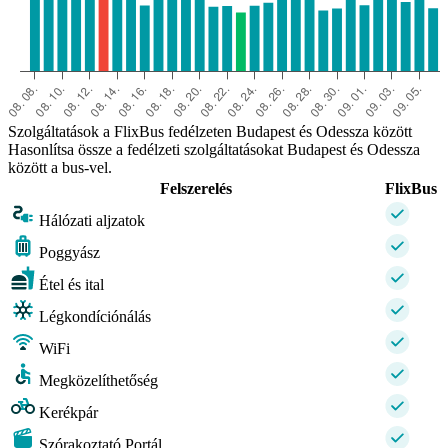
Szolgáltatások a FlixBus fedélzeten Budapest és Odessza között
Hasonlítsa össze a fedélzeti szolgáltatásokat Budapest és Odessza
között a bus-vel.
Felszerelés
FlixBus
Hálózati aljzatok
Poggyász
Étel és ital
Légkondíciónálás
WiFi
Megközelíthetőség
Kerékpár
Szórakoztató Portál