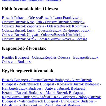
Főbb útvonalak ide: Odessza
Buszok Poltava - Odessza
Buszok Ivano-Frankivszk -
Odessza
Buszok Krivij Rih - Odessza
Buszok Vinnicja -
Odessza
Buszok Zaporizzsja - Odessza
Buszok Kolomjia -
Odessza
Buszok Luck - Odessza
Buszok Dnyipropetrovszk -
Odessza
Buszok Ungvár - Odessza
Buszok Hmelnickij -
Odessza
Buszok Sztrí - Odessza
Buszok Kovel' - Odessza
Kapcsolódó útvonalak
Repülés Budapest - Odessza
Repülés Odessza - Budapest
Buszok
Odessza - Budapest
Egyéb népszerű útvonalak
Buszok Budapest - Firenze
Buszok Budapest - Nizza
Buszok
Budapest - Zadar
Buszok Budapest - Kolozsvár
Buszok Budapest -
Hamburg
Buszok Budapest - Antwerp
Buszok Budapest -
Isztambul
Buszok Budapest - Madrid
Buszok Budapest -
Kijev
Buszok Budapest - Szófia
Buszok Budapest - Nápoly
Buszok
Budapest - Valencia
Buszok Budapest - Lviv
Buszok Budapest -
Déva
Buszok Nagykanizsa - Zágráb
Buszok Budapest -