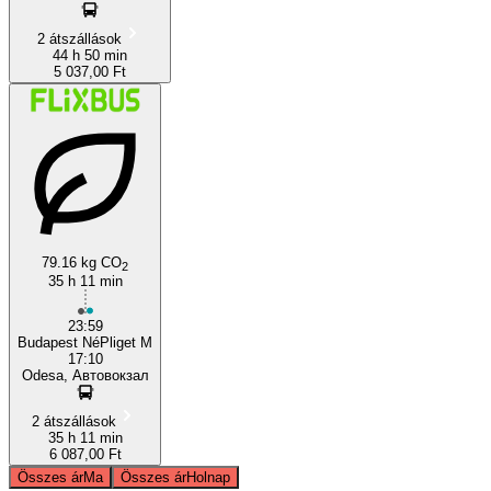
2 átszállások
44 h 50 min
5 037,00 Ft
79.16 kg CO
2
35 h 11 min
23:59
Budapest NéPliget M
17:10
Odesa, Автовокзал
2 átszállások
35 h 11 min
6 087,00 Ft
Összes ár
Ma
Összes ár
Holnap