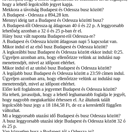
hogy a lehető legolcsóbb jegyet kapja.
Mekkora a távolság Budapest és Odessza busz között?
A Budapest - Odessza a 894,28 km.
Mennyi ideig tart a Budapest és Odessza közötti busz?
A Budapest-től Odessza-ig átlagosan 40 ó és 22 p. A leggyorsabb
lehetőség azonban a 32 ó és 25 p-ban ér el.
Hány busz vált naponta Budapest-ról Odessza-re?
A Budapest és Odessza között átlagosan napi 5 kapcsolat van.
Mikor indul el az első busz Budapest és Odessza között?
A legkorábbi busz Budapest és Odessza között ekkor indul: 0:25.
Ügyeljen azonban arra, hogy ellenőrizze velünk az indulási nap
menetrendjét, mivel az időpont eltérhet.
Mikor indul el az utolsó busz Budapest és Odessza között?
A legújabb busz Budapest és Odessza között a 23:59 címen indul.
Ügyeljen azonban arra, hogy ellenőrizze velünk az indulási nap
menetrendjét, mivel az időpont eltérhet.
Előre kell foglalnom a jegyemet Budapest és Odessza között?
Ha teheti, javasoljuk, hogy a lehető leghamarabb foglalja le jegyét,
hogy nagyobb megtakarítást érhessen el. Az általunk talált
legolcsóbb busz jegy a 18 184,58 Ft, de ez a kereslettől függően
változhat.
Mi a leggyorsabb utazási idő Budapest és busz Odessza között?
A busz leggyorsabb utazási ideje Budapest és Odessza között 32 ó
és 25 p.
Van közvetlen busz a Budapest-tól a Odessza-ig?