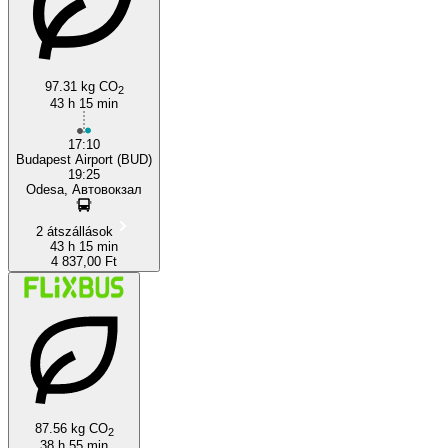
Odesa
97.31 kg CO
2
43 h 15 min
17:10
Budapest Airport (BUD)
19:25
Odesa, Автовокзал
2 átszállások
43 h 15 min
4 837,00 Ft
87.56 kg CO
2
38 h 55 min