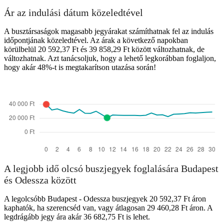
Ár az indulási dátum közeledtével
A busztársaságok magasabb jegyárakat számíthatnak fel az indulás
időpontjának közeledtével. Az árak a következő napokban
körülbelül 20 592,37 Ft és 39 858,29 Ft között változhatnak, de
változhatnak. Azt tanácsoljuk, hogy a lehető legkorábban foglaljon,
hogy akár 48%-t is megtakarítson utazása során!
A legjobb idő olcsó buszjegyek foglalására Budapest
és Odessza között
A legolcsóbb Budapest - Odessza buszjegyek 20 592,37 Ft áron
kaphatók, ha szerencséd van, vagy átlagosan 29 460,28 Ft áron. A
legdrágább jegy ára akár 36 682,75 Ft is lehet.