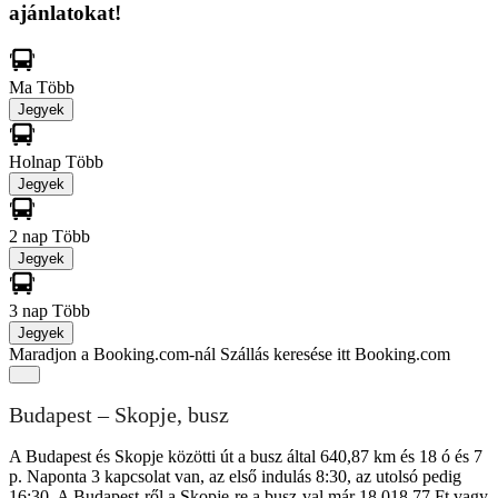
ajánlatokat!
Ma
Több
Jegyek
Holnap
Több
Jegyek
2 nap
Több
Jegyek
3 nap
Több
Jegyek
Maradjon a Booking.com-nál
Szállás keresése itt Booking.com
Budapest – Skopje, busz
A Budapest és Skopje közötti út a busz által 640,87 km és 18 ó és 7
p. Naponta 3 kapcsolat van, az első indulás 8:30, az utolsó pedig
16:30. A Budapest-ről a Skopje-re a busz-val már 18 018,77 Ft vagy