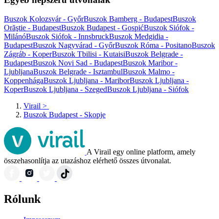
Buszok Kolozsvár - Győr
Buszok Bamberg - Budapest
Buszok
Orăştie - Budapest
Buszok Budapest - Gospić
Buszok Siófok -
Milánó
Buszok Siófok - Innsbruck
Buszok Medgidia -
Budapest
Buszok Nagyvárad - Győr
Buszok Róma - Positano
Buszok
Zágráb - Koper
Buszok Tbilisi - Kutaisi
Buszok Belgrade -
Budapest
Buszok Novi Sad - Budapest
Buszok Maribor -
Ljubljana
Buszok Belgrade - Isztambul
Buszok Malmo -
Koppenhága
Buszok Ljubljana - Maribor
Buszok Ljubljana -
Koper
Buszok Ljubljana - Szeged
Buszok Ljubljana - Siófok
Virail
>
Buszok Budapest - Skopje
A Virail egy online platform, amely
összehasonlítja az utazáshoz elérhető összes útvonalat.
Rólunk