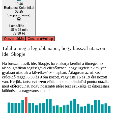
10:40
Budapest-KelenföLd
09:25
Skopje (Скопје)
1 átszállás
18 h 25 min
79,99 Ft
Összes ár
Ma
Összes ár
Holnap
Találja meg a legjobb napot, hogy busszal utazzon
ide: Skopje
Ha busszal utazik ide: Skopje, ha el akarja kerülni a tömeget, az
alábbi grafikon segítségével ellenőrizheti, hogy ügyfeleink milyen
gyakran utaznak a következő 30 napban. Átlagosan az utazási
csúcsidő reggel 6:30 és 9 óra között, vagy este 16 és 19 óra között
van. Kérjük, tartsa ezt szem előtt, amikor a kiindulási pontra utazik,
mert előfordulhat, hogy hosszabb időre lesz szüksége az érkezéshez,
különösen a nagyvárosokban!