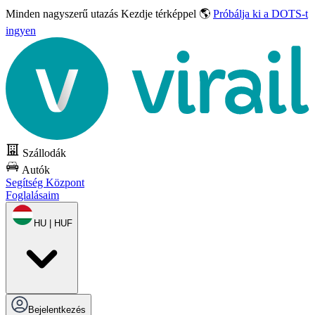
Minden nagyszerű utazás
Kezdje térképpel 🌎
Próbálja ki a DOTS-t
ingyen
Szállodák
Autók
Segítség Központ
Foglalásaim
HU | HUF
Bejelentkezés