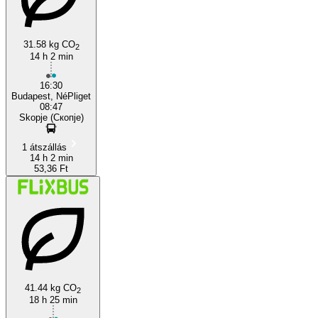
31.58 kg CO
2
14 h 2 min
Skopje
16:30
Budapest, NéPliget
08:47
Skopje (Скопје)
1 átszállás
14 h 2 min
53,36 Ft
41.44 kg CO
2
18 h 25 min