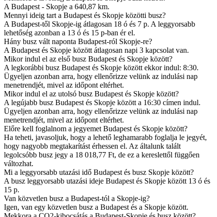
A Budapest - Skopje a 640,87 km.
Mennyi ideig tart a Budapest és Skopje közötti busz?
A Budapest-től Skopje-ig átlagosan 18 ó és 7 p. A leggyorsabb
lehetőség azonban a 13 ó és 15 p-ban ér el.
Hány busz vált naponta Budapest-ról Skopje-re?
A Budapest és Skopje között átlagosan napi 3 kapcsolat van.
Mikor indul el az első busz Budapest és Skopje között?
A legkorábbi busz Budapest és Skopje között ekkor indul: 8:30.
Ügyeljen azonban arra, hogy ellenőrizze velünk az indulási nap
menetrendjét, mivel az időpont eltérhet.
Mikor indul el az utolsó busz Budapest és Skopje között?
A legújabb busz Budapest és Skopje között a 16:30 címen indul.
Ügyeljen azonban arra, hogy ellenőrizze velünk az indulási nap
menetrendjét, mivel az időpont eltérhet.
Előre kell foglalnom a jegyemet Budapest és Skopje között?
Ha teheti, javasoljuk, hogy a lehető leghamarabb foglalja le jegyét,
hogy nagyobb megtakarítást érhessen el. Az általunk talált
legolcsóbb busz jegy a 18 018,77 Ft, de ez a kereslettől függően
változhat.
Mi a leggyorsabb utazási idő Budapest és busz Skopje között?
A busz leggyorsabb utazási ideje Budapest és Skopje között 13 ó és
15 p.
Van közvetlen busz a Budapest-tól a Skopje-ig?
Igen, van egy közvetlen busz a Budapest és a Skopje között.
Mekkora a CO2-kibocsátás a Budapest-Skopje és busz között?