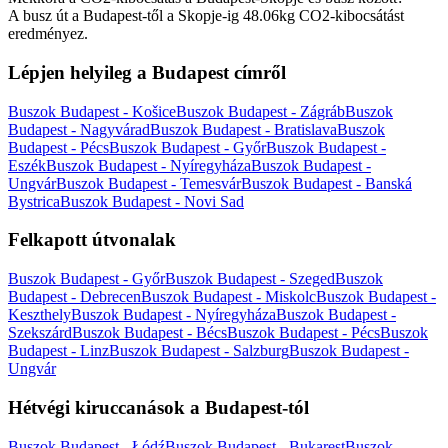
A busz út a Budapest-től a Skopje-ig 48.06kg CO2-kibocsátást
eredményez.
Lépjen helyileg a Budapest címről
Buszok Budapest - Košice
Buszok Budapest - Zágráb
Buszok
Budapest - Nagyvárad
Buszok Budapest - Bratislava
Buszok
Budapest - Pécs
Buszok Budapest - Győr
Buszok Budapest -
Eszék
Buszok Budapest - Nyíregyháza
Buszok Budapest -
Ungvár
Buszok Budapest - Temesvár
Buszok Budapest - Banská
Bystrica
Buszok Budapest - Novi Sad
Felkapott útvonalak
Buszok Budapest - Győr
Buszok Budapest - Szeged
Buszok
Budapest - Debrecen
Buszok Budapest - Miskolc
Buszok Budapest -
Keszthely
Buszok Budapest - Nyíregyháza
Buszok Budapest -
Szekszárd
Buszok Budapest - Bécs
Buszok Budapest - Pécs
Buszok
Budapest - Linz
Buszok Budapest - Salzburg
Buszok Budapest -
Ungvár
Hétvégi kiruccanások a Budapest-tól
Buszok Budapest - Łódź
Buszok Budapest - Bukarest
Buszok