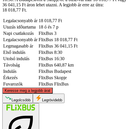
36 041,15 Ft áron lehet utazni. A legjobb ár erre az útra:
18 018,77 Ft.
Legalacsonyabb ár
18 018,77 Ft
Utazás időtartama
18 ó és 7 p
Napi csatlakozás
FlixBus
3
Legalacsonyabb ár
FlixBus
18 018,77 Ft
Legmagasabb ár
FlixBus
36 041,15 Ft
Első indulás
FlixBus
8:30
Utolsó indulás
FlixBus
16:30
Távolság
FlixBus
640,87 km
Indulás
FlixBus
Budapest
Érkezés
FlixBus
Skopje
Fuvarozók
FlixBus
FlixBus
©
CARTO
, ©
OpenStreetMap
contributors
Keresse meg a legjobb árat
Budapest
Legolcsóbb
Legrövidebb