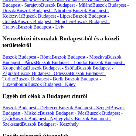
Budapest - Sarajevo
Buszok Budapest - Milánó
Buszok Budapest -
Drezda
Buszok Budapest - Nürnberg
Buszok Budapest -
Kolozsvár
Buszok Budapest - Lipcse
Buszok Budapest -
Gdańsk
Buszok Budapest - München
Buszok Budapest -
Craiova
Buszok Budapest - Lviv
Nemzetközi útvonalak Budapest-ból és a közeli
területekről
Buszok Budapest - Róma
Buszok Budapest - Moszkva
Buszok
Budapest - Párizs
Buszok Budapest - London
Buszok Budapest -
Koppenhága
Buszok Budapest - Szófia
Buszok Budapest -
Zágráb
Buszok Budapest - Odessza
Buszok Budapest -
Torino
Buszok Budapest - Berlin
Buszok Budapest -
Luxembourg
Buszok Budapest - Kijev
Egyéb úti célok a Budapest címről
Buszok Budapest - Debrecen
Buszok Budapest - Szeged
Buszok
Budapest - Miskolc
Buszok Budapest - Pécs
Buszok Budapest -
Győr
Buszok Budapest - Nyíregyháza
Buszok Budapest -
Szekszárd
Buszok Budapest - Keszthely
Egyéb népszerű útvonalak