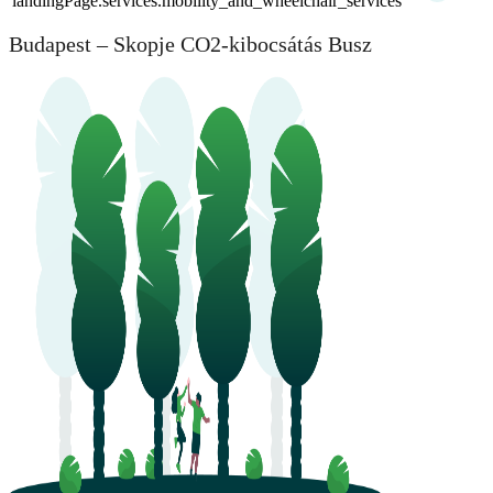
landingPage.services.mobility_and_wheelchair_services
Budapest – Skopje CO2-kibocsátás Busz