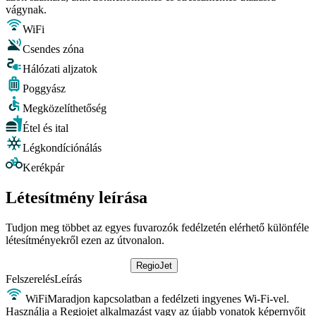
vágynak.
WiFi
Csendes zóna
Hálózati aljzatok
Poggyász
Megközelíthetőség
Étel és ital
Légkondíciónálás
Kerékpár
Létesítmény leírása
Tudjon meg többet az egyes fuvarozók fedélzetén elérhető különféle
létesítményekről ezen az útvonalon.
RegioJet
Felszerelés
Leírás
WiFi
Maradjon kapcsolatban a fedélzeti ingyenes Wi-Fi-vel.
Használja a Regiojet alkalmazást vagy az újabb vonatok képernyőit