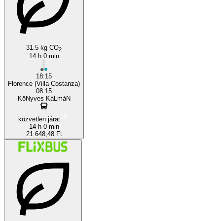
Florence
31.5 kg CO
2
14 h 0 min
18:15
Florence (Villa Costanza)
08:15
KöNyves KáLmáN
közvetlen járat
14 h 0 min
21 648,48 Ft