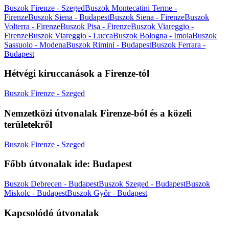
Buszok Firenze - Szeged
Buszok Montecatini Terme -
Firenze
Buszok Siena - Budapest
Buszok Siena - Firenze
Buszok
Volterra - Firenze
Buszok Pisa - Firenze
Buszok Viareggio -
Firenze
Buszok Viareggio - Lucca
Buszok Bologna - Imola
Buszok
Sassuolo - Modena
Buszok Rimini - Budapest
Buszok Ferrara -
Budapest
Hétvégi kiruccanások a Firenze-tól
Buszok Firenze - Szeged
Nemzetközi útvonalak Firenze-ból és a közeli
területekről
Buszok Firenze - Szeged
Főbb útvonalak ide: Budapest
Buszok Debrecen - Budapest
Buszok Szeged - Budapest
Buszok
Miskolc - Budapest
Buszok Győr - Budapest
Kapcsolódó útvonalak