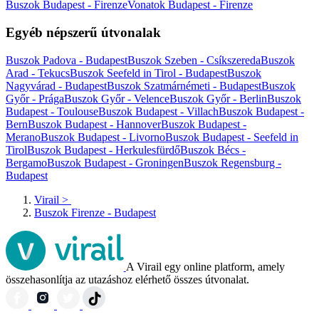
Buszok Budapest - Firenze
Vonatok Budapest - Firenze
Egyéb népszerű útvonalak
Buszok Padova - Budapest
Buszok Szeben - Csíkszereda
Buszok
Arad - Tekucs
Buszok Seefeld in Tirol - Budapest
Buszok
Nagyvárad - Budapest
Buszok Szatmárnémeti - Budapest
Buszok
Győr - Prága
Buszok Győr - Velence
Buszok Győr - Berlin
Buszok
Budapest - Toulouse
Buszok Budapest - Villach
Buszok Budapest -
Bern
Buszok Budapest - Hannover
Buszok Budapest -
Merano
Buszok Budapest - Livorno
Buszok Budapest - Seefeld in
Tirol
Buszok Budapest - Herkulesfürdő
Buszok Bécs -
Bergamo
Buszok Budapest - Groningen
Buszok Regensburg -
Budapest
Virail
>
Buszok Firenze - Budapest
A Virail egy online platform, amely
összehasonlítja az utazáshoz elérhető összes útvonalat.