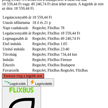
18 559,44 Ft vagy 49 240,74 Ft áron lehet utazni. A legjobb ár erre
az útra: 18 559,44 Ft.
Legalacsonyabb ár
18 559,44 Ft
Utazás időtartama
18 ó és 21 p
Napi csatlakozás
RegioJet, FlixBus
78
Legalacsonyabb ár
RegioJet, FlixBus
18 559,44 Ft
Legmagasabb ár
RegioJet, FlixBus
49 240,74 Ft
Első indulás
RegioJet, FlixBus
1:05
Utolsó indulás
RegioJet, FlixBus
23:40
Távolság
RegioJet, FlixBus
734,44 km
Indulás
RegioJet, FlixBus
Firenze
Érkezés
RegioJet, FlixBus
Budapest
Fuvarozók
RegioJet, FlixBus
RegioJet, FlixBus
©
CARTO
, ©
OpenStreetMap
contributors
Keresse meg a legjobb árat
Budapest
Legolcsóbb
Legrövidebb