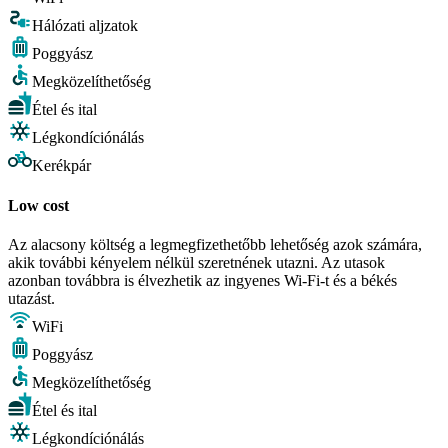
Hálózati aljzatok
Poggyász
Megközelíthetőség
Étel és ital
Légkondíciónálás
Kerékpár
Low cost
Az alacsony költség a legmegfizethetőbb lehetőség azok számára,
akik további kényelem nélkül szeretnének utazni. Az utasok
azonban továbbra is élvezhetik az ingyenes Wi-Fi-t és a békés
utazást.
WiFi
Poggyász
Megközelíthetőség
Étel és ital
Légkondíciónálás