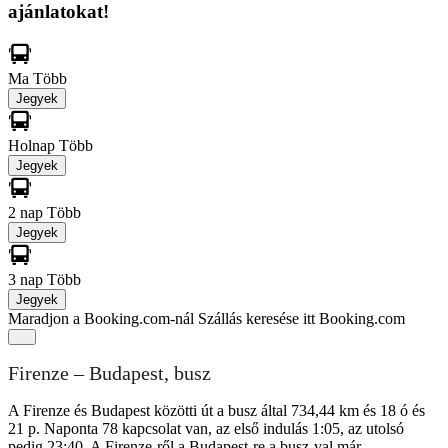
ajánlatokat!
Ma
Több
Jegyek
Holnap
Több
Jegyek
2 nap
Több
Jegyek
3 nap
Több
Jegyek
Maradjon a Booking.com-nál
Szállás keresése itt Booking.com
Firenze – Budapest, busz
A Firenze és Budapest közötti út a busz által 734,44 km és 18 ó és
21 p. Naponta 78 kapcsolat van, az első indulás 1:05, az utolsó
pedig 23:40. A Firenze-ről a Budapest-re a busz-val már