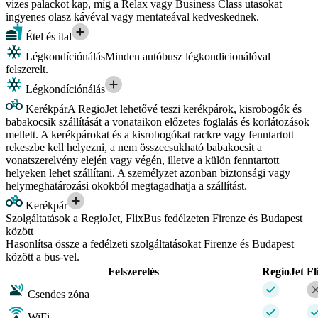
vizes palackot kap, míg a Relax vagy Business Class utasokat
ingyenes olasz kávéval vagy mentateával kedveskednek.
Étel és ital
Légkondíciónálás
Minden autóbusz légkondicionálóval
felszerelt.
Légkondíciónálás
Kerékpár
A RegioJet lehetővé teszi kerékpárok, kisrobogók és
babakocsik szállítását a vonataikon előzetes foglalás és korlátozások
mellett. A kerékpárokat és a kisrobogókat rackre vagy fenntartott
rekeszbe kell helyezni, a nem összecsukható babakocsit a
vonatszerelvény elején vagy végén, illetve a külön fenntartott
helyeken lehet szállítani. A személyzet azonban biztonsági vagy
helymeghatározási okokból megtagadhatja a szállítást.
Kerékpár
Szolgáltatások a RegioJet, FlixBus fedélzeten Firenze és Budapest
között
Hasonlítsa össze a fedélzeti szolgáltatásokat Firenze és Budapest
között a bus-vel.
Felszerelés
RegioJet
Fl
Csendes zóna
WiFi