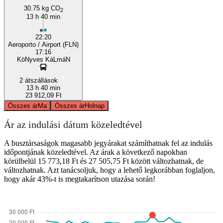
30.75 kg CO
2
13 h 40 min
22:20
Aeroporto / Airport (FLN)
17:16
KöNyves KáLmáN
2 átszállások
13 h 40 min
23 912,09 Ft
Összes ár
Ma
Összes ár
Holnap
Ár az indulási dátum közeledtével
A busztársaságok magasabb jegyárakat számíthatnak fel az indulás
időpontjának közeledtével. Az árak a következő napokban
körülbelül 15 773,18 Ft és 27 505,75 Ft között változhatnak, de
változhatnak. Azt tanácsoljuk, hogy a lehető legkorábban foglaljon,
hogy akár 43%-t is megtakarítson utazása során!