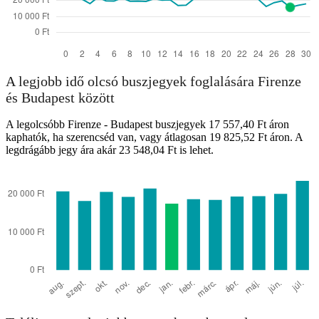
A legjobb idő olcsó buszjegyek foglalására Firenze
és Budapest között
A legolcsóbb Firenze - Budapest buszjegyek 17 557,40 Ft áron
kaphatók, ha szerencséd van, vagy átlagosan 19 825,52 Ft áron. A
legdrágább jegy ára akár 23 548,04 Ft is lehet.