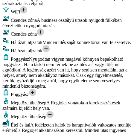
szórakoztatás céljából.
WiFi
Csendes zóna
A business osztályú utasok nyugodt fülkében
élvezhetik a nyugodt utazást.
Csendes zóna
Hálózati aljzatok
Minden ülés saját konnektorral van felszerelve.
Hálózati aljzatok
Poggyász
Nyugodtan vigyen magával könnyen bepakolható
poggyászt. Ha a táskái nem férnek be az ülés alá vagy fölé, ne
aggódjon! A legénység azért van itt, hogy segítsen megtalálni azt a
helyet, amely nem akadályoz másokat. Csak egy figyelmeztetés,
kérjük, győződjön meg arról, hogy egyik eleme sem veszélyes
mindenki biztonságára.
Poggyász
Megközelíthetőség
A Regiojet vonatokon kerekesszékesek
számára kijelölt hely van.
Megközelíthetőség
Étel és ital
A fedélzeten italok és harapnivalók változatos menüje
elérhető a Regiojet alkalmazáson keresztül. Minden utas ingyenes