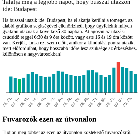
Találja meg a legjobb napot, hogy busszal utazzon
ide: Budapest
Ha busszal utazik ide: Budapest, ha el akarja kerülni a tömeget, az
alábbi grafikon segítségével ellenőrizheti, hogy ügyfeleink milyen
gyakran utaznak a következő 30 napban. Átlagosan az utazási
csúcsidő reggel 6:30 és 9 óra között, vagy este 16 és 19 óra között
van. Kérjük, tartsa ezt szem előtt, amikor a kiindulási pontra utazik,
mert előfordulhat, hogy hosszabb időre lesz szüksége az érkezéshez,
különösen a nagyvárosokban!
Fuvarozók ezen az útvonalon
Tudjon meg többet az ezen az útvonalon közlekedő fuvarozókról.