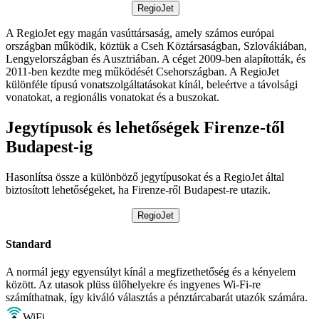
RegioJet
A RegioJet egy magán vasúttársaság, amely számos európai
országban működik, köztük a Cseh Köztársaságban, Szlovákiában,
Lengyelországban és Ausztriában. A céget 2009-ben alapították, és
2011-ben kezdte meg működését Csehországban. A RegioJet
különféle típusú vonatszolgáltatásokat kínál, beleértve a távolsági
vonatokat, a regionális vonatokat és a buszokat.
Jegytípusok és lehetőségek Firenze-től
Budapest-ig
Hasonlítsa össze a különböző jegytípusokat és a RegioJet által
biztosított lehetőségeket, ha Firenze-ről Budapest-re utazik.
RegioJet
Standard
A normál jegy egyensúlyt kínál a megfizethetőség és a kényelem
között. Az utasok plüss ülőhelyekre és ingyenes Wi-Fi-re
számíthatnak, így kiváló választás a pénztárcabarát utazók számára.
WiFi