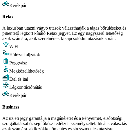
Kerékpár
Relax
A luxusban utazni vágyó utasok választhatják a tágas bőrüléseket és
pihentető légkört kínáló Relax jegyet. Ez egy nagyszerű lehetőség
azok számára, akik szeretnének kikapcsolódni utazásuk során.
WiFi
Hálózati aljzatok
Poggyász
Megközelíthetőség
Étel és ital
Légkondíciónálás
Kerékpár
Business
Az üzleti jegy garantálja a magánéletet és a kényelmet, elsőbbségi
szolgáltatással és segítőkész fedélzeti személyzettel. Ideális választás
azok számára, akik zökkenőmentes és stresszmentes utazásra