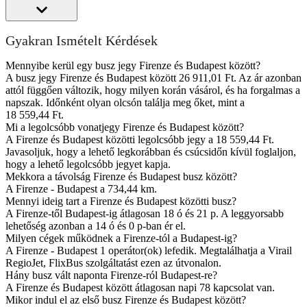
Gyakran Ismételt Kérdések
Mennyibe kerül egy busz jegy Firenze és Budapest között?
A busz jegy Firenze és Budapest között 26 911,01 Ft. Az ár azonban
attól függően változik, hogy milyen korán vásárol, és ha forgalmas a
napszak. Időnként olyan olcsón találja meg őket, mint a
18 559,44 Ft.
Mi a legolcsóbb vonatjegy Firenze és Budapest között?
A Firenze és Budapest közötti legolcsóbb jegy a 18 559,44 Ft.
Javasoljuk, hogy a lehető legkorábban és csúcsidőn kívül foglaljon,
hogy a lehető legolcsóbb jegyet kapja.
Mekkora a távolság Firenze és Budapest busz között?
A Firenze - Budapest a 734,44 km.
Mennyi ideig tart a Firenze és Budapest közötti busz?
A Firenze-től Budapest-ig átlagosan 18 ó és 21 p. A leggyorsabb
lehetőség azonban a 14 ó és 0 p-ban ér el.
Milyen cégek működnek a Firenze-tól a Budapest-ig?
A Firenze - Budapest 1 operátor(ok) lefedik. Megtalálhatja a Virail
RegioJet, FlixBus szolgáltatást ezen az útvonalon.
Hány busz vált naponta Firenze-ról Budapest-re?
A Firenze és Budapest között átlagosan napi 78 kapcsolat van.
Mikor indul el az első busz Firenze és Budapest között?