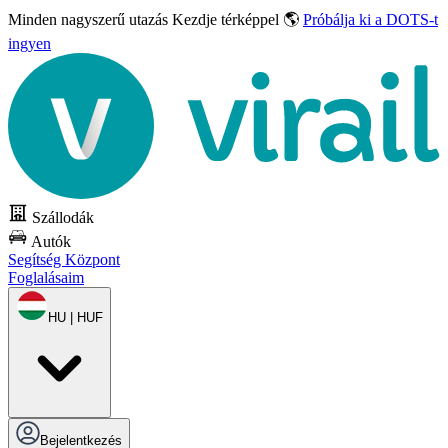
Minden nagyszerű utazás
Kezdje térképpel 🌎
Próbálja ki a DOTS-t
ingyen
Szállodák
Autók
Segítség Központ
Foglalásaim
HU | HUF
Bejelentkezés