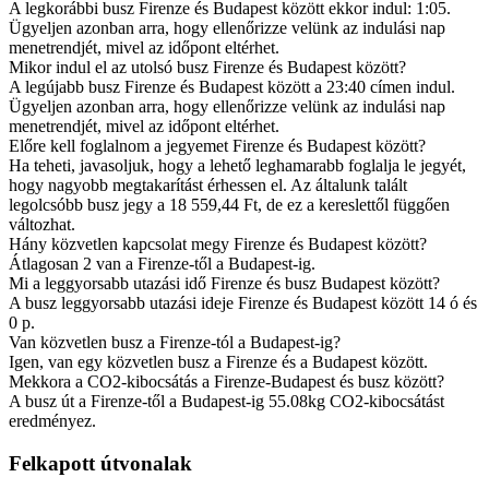
A legkorábbi busz Firenze és Budapest között ekkor indul: 1:05.
Ügyeljen azonban arra, hogy ellenőrizze velünk az indulási nap
menetrendjét, mivel az időpont eltérhet.
Mikor indul el az utolsó busz Firenze és Budapest között?
A legújabb busz Firenze és Budapest között a 23:40 címen indul.
Ügyeljen azonban arra, hogy ellenőrizze velünk az indulási nap
menetrendjét, mivel az időpont eltérhet.
Előre kell foglalnom a jegyemet Firenze és Budapest között?
Ha teheti, javasoljuk, hogy a lehető leghamarabb foglalja le jegyét,
hogy nagyobb megtakarítást érhessen el. Az általunk talált
legolcsóbb busz jegy a 18 559,44 Ft, de ez a kereslettől függően
változhat.
Hány közvetlen kapcsolat megy Firenze és Budapest között?
Átlagosan 2 van a Firenze-től a Budapest-ig.
Mi a leggyorsabb utazási idő Firenze és busz Budapest között?
A busz leggyorsabb utazási ideje Firenze és Budapest között 14 ó és
0 p.
Van közvetlen busz a Firenze-tól a Budapest-ig?
Igen, van egy közvetlen busz a Firenze és a Budapest között.
Mekkora a CO2-kibocsátás a Firenze-Budapest és busz között?
A busz út a Firenze-től a Budapest-ig 55.08kg CO2-kibocsátást
eredményez.
Felkapott útvonalak