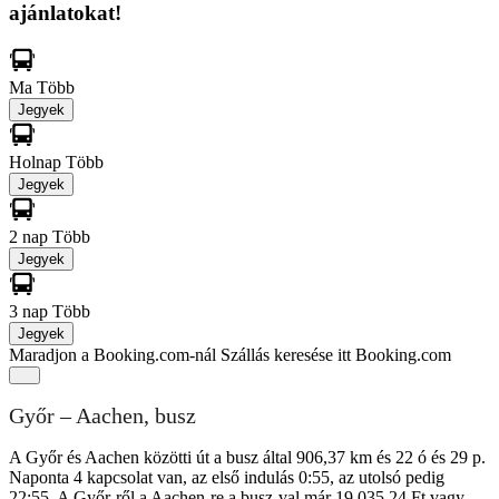
ajánlatokat!
Ma
Több
Jegyek
Holnap
Több
Jegyek
2 nap
Több
Jegyek
3 nap
Több
Jegyek
Maradjon a Booking.com-nál
Szállás keresése itt Booking.com
Győr – Aachen, busz
A Győr és Aachen közötti út a busz által 906,37 km és 22 ó és 29 p.
Naponta 4 kapcsolat van, az első indulás 0:55, az utolsó pedig
22:55. A Győr-ről a Aachen-re a busz-val már 19 035,24 Ft vagy