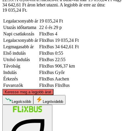
34 642,61 Ft áron lehet utazni. A legjobb ár erre az útra:
19 035,24 Ft.
Legalacsonyabb ár
19 035,24 Ft
Utazás időtartama
22 ó és 29 p
Napi csatlakozás
FlixBus
4
Legalacsonyabb ár
FlixBus
19 035,24 Ft
Legmagasabb ár
FlixBus
34 642,61 Ft
Első indulás
FlixBus
0:55
Utolsó indulás
FlixBus
22:55
Távolság
FlixBus
906,37 km
Indulás
FlixBus
Győr
Érkezés
FlixBus
Aachen
Fuvarozók
FlixBus
FlixBus
©
CARTO
, ©
OpenStreetMap
contributors
Keresse meg a legjobb árat
Legolcsóbb
Legrövidebb
Aachen