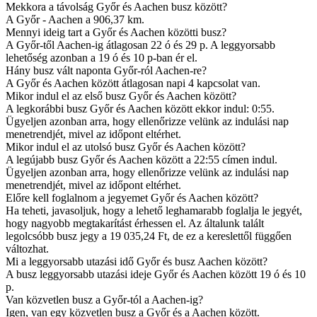
Mekkora a távolság Győr és Aachen busz között?
A Győr - Aachen a 906,37 km.
Mennyi ideig tart a Győr és Aachen közötti busz?
A Győr-től Aachen-ig átlagosan 22 ó és 29 p. A leggyorsabb
lehetőség azonban a 19 ó és 10 p-ban ér el.
Hány busz vált naponta Győr-ról Aachen-re?
A Győr és Aachen között átlagosan napi 4 kapcsolat van.
Mikor indul el az első busz Győr és Aachen között?
A legkorábbi busz Győr és Aachen között ekkor indul: 0:55.
Ügyeljen azonban arra, hogy ellenőrizze velünk az indulási nap
menetrendjét, mivel az időpont eltérhet.
Mikor indul el az utolsó busz Győr és Aachen között?
A legújabb busz Győr és Aachen között a 22:55 címen indul.
Ügyeljen azonban arra, hogy ellenőrizze velünk az indulási nap
menetrendjét, mivel az időpont eltérhet.
Előre kell foglalnom a jegyemet Győr és Aachen között?
Ha teheti, javasoljuk, hogy a lehető leghamarabb foglalja le jegyét,
hogy nagyobb megtakarítást érhessen el. Az általunk talált
legolcsóbb busz jegy a 19 035,24 Ft, de ez a kereslettől függően
változhat.
Mi a leggyorsabb utazási idő Győr és busz Aachen között?
A busz leggyorsabb utazási ideje Győr és Aachen között 19 ó és 10
p.
Van közvetlen busz a Győr-tól a Aachen-ig?
Igen, van egy közvetlen busz a Győr és a Aachen között.