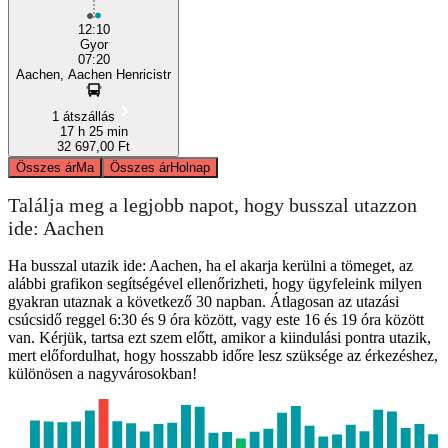
12:10
Gyor
07:20
Aachen, Aachen Henricistr
1 átszállás
17 h 25 min
32 697,00 Ft
Összes ár
Ma
Összes ár
Holnap
Találja meg a legjobb napot, hogy busszal utazzon
ide: Aachen
Ha busszal utazik ide: Aachen, ha el akarja kerülni a tömeget, az
alábbi grafikon segítségével ellenőrizheti, hogy ügyfeleink milyen
gyakran utaznak a következő 30 napban. Átlagosan az utazási
csúcsidő reggel 6:30 és 9 óra között, vagy este 16 és 19 óra között
van. Kérjük, tartsa ezt szem előtt, amikor a kiindulási pontra utazik,
mert előfordulhat, hogy hosszabb időre lesz szüksége az érkezéshez,
különösen a nagyvárosokban!