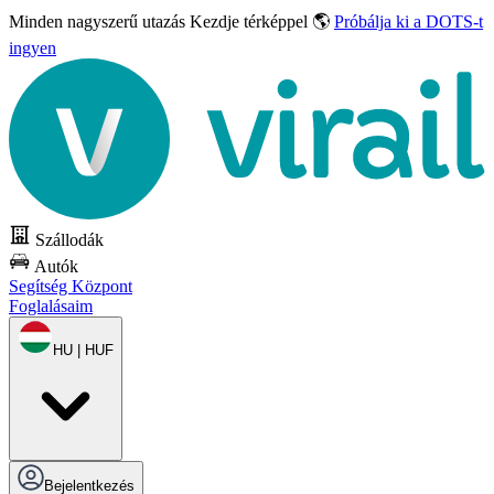
Minden nagyszerű utazás
Kezdje térképpel 🌎
Próbálja ki a DOTS-t
ingyen
Szállodák
Autók
Segítség Központ
Foglalásaim
HU | HUF
Bejelentkezés