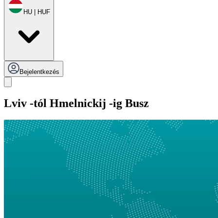
HU | HUF
Bejelentkezés
Lviv -tól Hmelnickij -ig Busz