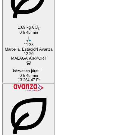
Marbella
1.69 kg CO
2
0 h 45 min
11:35
Marbella, EstacióN Avanza
12:20
MALAGA AIRPORT
közvetlen járat
0 h 45 min
13 264,47 Ft