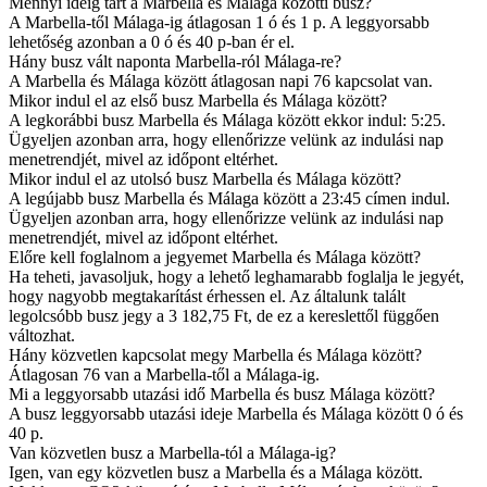
Mennyi ideig tart a Marbella és Málaga közötti busz?
A Marbella-től Málaga-ig átlagosan 1 ó és 1 p. A leggyorsabb
lehetőség azonban a 0 ó és 40 p-ban ér el.
Hány busz vált naponta Marbella-ról Málaga-re?
A Marbella és Málaga között átlagosan napi 76 kapcsolat van.
Mikor indul el az első busz Marbella és Málaga között?
A legkorábbi busz Marbella és Málaga között ekkor indul: 5:25.
Ügyeljen azonban arra, hogy ellenőrizze velünk az indulási nap
menetrendjét, mivel az időpont eltérhet.
Mikor indul el az utolsó busz Marbella és Málaga között?
A legújabb busz Marbella és Málaga között a 23:45 címen indul.
Ügyeljen azonban arra, hogy ellenőrizze velünk az indulási nap
menetrendjét, mivel az időpont eltérhet.
Előre kell foglalnom a jegyemet Marbella és Málaga között?
Ha teheti, javasoljuk, hogy a lehető leghamarabb foglalja le jegyét,
hogy nagyobb megtakarítást érhessen el. Az általunk talált
legolcsóbb busz jegy a 3 182,75 Ft, de ez a kereslettől függően
változhat.
Hány közvetlen kapcsolat megy Marbella és Málaga között?
Átlagosan 76 van a Marbella-től a Málaga-ig.
Mi a leggyorsabb utazási idő Marbella és busz Málaga között?
A busz leggyorsabb utazási ideje Marbella és Málaga között 0 ó és
40 p.
Van közvetlen busz a Marbella-tól a Málaga-ig?
Igen, van egy közvetlen busz a Marbella és a Málaga között.