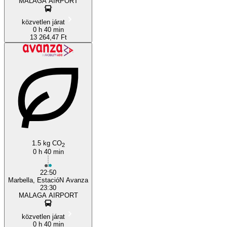
MALAGA AIRPORT
közvetlen járat
0 h 40 min
13 264,47 Ft
1.5 kg CO
2
0 h 40 min
22:50
Marbella, EstacióN Avanza
23:30
MALAGA AIRPORT
közvetlen járat
0 h 40 min