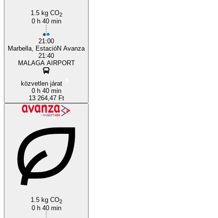
1.5 kg CO
2
0 h 40 min
21:00
Marbella, EstacióN Avanza
21:40
MALAGA AIRPORT
közvetlen járat
0 h 40 min
13 264,47 Ft
1.5 kg CO
2
0 h 40 min