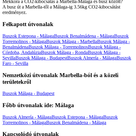
Mekkora a CO2-kibocsátás a Marbella-Málaga és busz között?
A busz út a Marbella-től a Málaga-ig 3.56kg CO2-kibocsátást
eredményez.
Felkapott útvonalak
Buszok Estepona - Málaga
Buszok Benalmádena - Málaga
Buszok
Torremolinos - Málaga
Buszok Málaga - Marbella
Buszok Málaga -
Benalmádena
Buszok Málaga - Torremolinos
Buszok Málaga -
Córdoba, Andalúzia
Buszok Málaga - Ronda
Buszok Málaga -
Sevilla
Buszok Málaga - Budapest
Buszok Almería - Málaga
Buszok
Faro - Sevilla
Nemzetközi útvonalak Marbella-ból és a közeli
területekről
Buszok Málaga - Budapest
Főbb útvonalak ide: Málaga
Buszok Almería - Málaga
Buszok Estepona - Málaga
Buszok
Torremolinos - Málaga
Buszok Benalmádena - Málaga
Kapcsolódó útvonalak