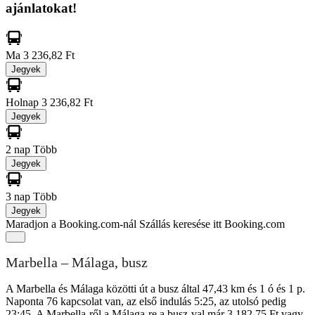
ajánlatokat!
Ma
3 236,82 Ft
Jegyek
Holnap
3 236,82 Ft
Jegyek
2 nap
Több
Jegyek
3 nap
Több
Jegyek
Maradjon a Booking.com-nál
Szállás keresése itt Booking.com
Marbella – Málaga, busz
A Marbella és Málaga közötti út a busz által 47,43 km és 1 ó és 1 p.
Naponta 76 kapcsolat van, az első indulás 5:25, az utolsó pedig
23:45. A Marbella-ről a Málaga-re a busz-val már 3 182,75 Ft vagy