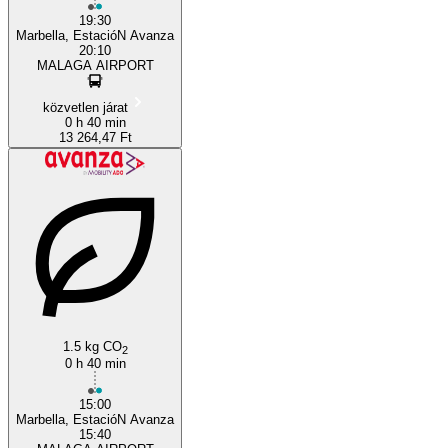
19:30
Marbella, EstacióN Avanza
20:10
MALAGA AIRPORT
közvetlen járat
0 h 40 min
13 264,47 Ft
1.5 kg CO
2
0 h 40 min
15:00
Marbella, EstacióN Avanza
15:40