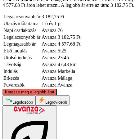
4 577,68 Ft áron lehet utazni. A legjobb ár erre az útra: 3 182,75 Ft.
Legalacsonyabb ár
3 182,75 Ft
Utazás időtartama
1 ó és 1 p
Napi csatlakozás
Avanza
76
Legalacsonyabb ár
Avanza
3 182,75 Ft
Legmagasabb ár
Avanza
4 577,68 Ft
Első indulás
Avanza
5:25
Utolsó indulás
Avanza
23:45
Távolság
Avanza
47,43 km
Indulás
Avanza
Marbella
Érkezés
Avanza
Málaga
Fuvarozók
Avanza
Avanza
©
CARTO
, ©
OpenStreetMap
contributors
Keresse meg a legjobb árat
Legolcsóbb
Legrövidebb
Málaga