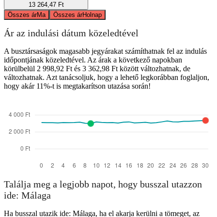
13 264,47 Ft
Összes ár
Ma
Összes ár
Holnap
Ár az indulási dátum közeledtével
A busztársaságok magasabb jegyárakat számíthatnak fel az indulás
időpontjának közeledtével. Az árak a következő napokban
körülbelül 2 998,92 Ft és 3 362,98 Ft között változhatnak, de
változhatnak. Azt tanácsoljuk, hogy a lehető legkorábban foglaljon,
hogy akár 11%-t is megtakarítson utazása során!
Találja meg a legjobb napot, hogy busszal utazzon
ide: Málaga
Ha busszal utazik ide: Málaga, ha el akarja kerülni a tömeget, az