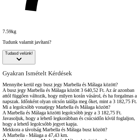
7.59kg
Tudunk valamit javítani?
Tudasd velünk!
Gyakran Ismételt Kérdések
Mennyibe kerül egy busz jegy Marbella és Málaga között?
A busz jegy Marbella és Málaga között 3 640,52 Ft. Az ár azonban
attól függően változik, hogy milyen korán vásárol, és ha forgalmas a
napszak. Időnként olyan olcsón találja meg őket, mint a 3 182,75 Ft.
Mi a legolcsóbb vonatjegy Marbella és Málaga között?
A Marbella és Málaga közötti legolcsóbb jegy a 3 182,75 Ft.
Javasoljuk, hogy a lehető legkorábban és csúcsidőn kívül foglaljon,
hogy a lehető legolcsóbb jegyet kapja.
Mekkora a távolság Marbella és Málaga busz között?
A Marbella - Málaga a 47,43 km.