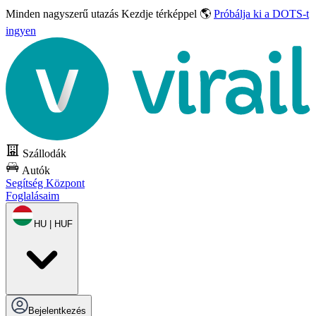
Minden nagyszerű utazás
Kezdje térképpel 🌎
Próbálja ki a DOTS-t
ingyen
Szállodák
Autók
Segítség Központ
Foglalásaim
HU | HUF
Bejelentkezés