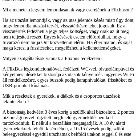
Mi a menete a jegyem lemondásának vagy cseréjének a Flixbuson?
Ha az utazást lemondják, vagy az utas jelentős késés miatt úgy dönt,
hogy lemondja utazási tervét, visszatérítésre lehet jogosult. Ez a
visszatérítés fedezheti a jegy teljes költségét, vagy csak az út meg
nem teljesített részét. Egyes késések esetén előfordulhat, hogy a
fuvarozó nem tudja Önt közvetlenül elérni. Ha éber marad, és saját
maga keresi a frissítéseket, megelőzheti a kellemetlenségeket.
Milyen szolgáltatások vannak a Flixbus fedélzetén?
A FlixBus légkondicionálóval, fedélzeti WC-vel, olvasólámpával és
kényelmes ülésekkel biztosítja az utasok kényelmét. Ingyenes Wi-Fi
áll rendelkezésre, egyes buszok pedig harapnivalókat, frissítőket és
USB-portokat kínálnak.
Mik a részletek a gyerekek, a diákok és a csoportos utazások
tekintetében ?
A biztonság kedvéért 3 éves korig a szülők által biztosított, 2 pontos
biztonsági övvel rögzített megfelelő gyermekülésben kell
tartózkodniuk. E nélkül a beszállást megtagadják. A 10 év alatti
gyermekeknek felnőtt kíséretében, a 10-15 évesek pedig szülői
beleegyezéssel egyedül utazhatnak belföldi utakon reggel 6 és este