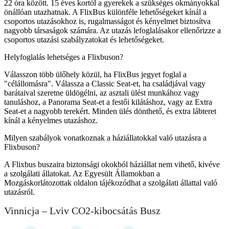
22 óra között. 15 éves kortól a gyerekek a szükséges okmányokkal
önállóan utazhatnak. A FlixBus különféle lehetőségeket kínál a
csoportos utazásokhoz is, rugalmasságot és kényelmet biztosítva
nagyobb társaságok számára. Az utazás lefoglalásakor ellenőrizze a
csoportos utazási szabályzatokat és lehetőségeket.
Helyfoglalás lehetséges a Flixbuson?
Válasszon több ülőhely közül, ha FlixBus jegyet foglal a
"célállomásra". Válassza a Classic Seat-et, ha családjával vagy
barátaival szeretne üldögélni, az asztali ülést munkához vagy
tanuláshoz, a Panorama Seat-et a festői kilátáshoz, vagy az Extra
Seat-et a nagyobb terekért. Minden ülés dönthető, és extra lábteret
kínál a kényelmes utazáshoz.
Milyen szabályok vonatkoznak a háziállatokkal való utazásra a
Flixbuson?
A Flixbus buszaira biztonsági okokból háziállat nem vihető, kivéve
a szolgálati állatokat. Az Egyesült Államokban a
Mozgáskorlátozottak oldalon tájékozódhat a szolgálati állattal való
utazásról.
Vinnicja – Lviv CO2-kibocsátás Busz