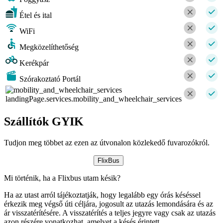
Étel és ital
WiFi
Megközelíthetőség
Kerékpár
Szórakoztató Portál
landingPage.services.mobility_and_wheelchair_services
Szállítók GYIK
Tudjon meg többet az ezen az útvonalon közlekedő fuvarozókról.
FlixBus
Mi történik, ha a Flixbus utam késik?
Ha az utast arról tájékoztatják, hogy legalább egy órás késéssel
érkezik meg végső úti céljára, jogosult az utazás lemondására és az
ár visszatérítésére. A visszatérítés a teljes jegyre vagy csak az utazás
azon részére vonatkozhat, amelyet a késés érintett.