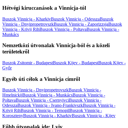
Hétvégi kiruccanások a Vinnicja-tól
Buszok Vinnicja - Kharkiv
Buszok Vinnicja - Odessza
Buszok
Vinnicja - Dnyipropetrovszk
Buszok Vinnicja - Zaporizzsja
Buszok
Vinnicja - Krivij Rih
Buszok Vinnicja - Poltava
Buszok Vinnicja -
Munkács
Nemzetközi útvonalak Vinnicja-ból és a közeli
területekről
Buszok Zsitomir - Budapest
Buszok Kijev - Budapest
Buszok Kijev -
Győr
Egyéb úti célok a Vinnicja címről
Buszok Vinnicja - Dnyipropetrovszk
Buszok Vinnicja -
Hmelnickij
Buszok Vinnicja - Munkács
Buszok Vinnicja -
Poltava
Buszok Vinnicja - Csernyivci
Buszok Vinnicja -
Odessza
Buszok Vinnicja - Ivano-Frankivszk
Buszok Vinnicja -
Krivij Rih
Buszok Vinnicja - Ternopil
Buszok Vinnicja -
Koroszteny
Buszok Vinnicja - Kharkiv
Buszok Vinnicja - Kijev
Főbb útvonalak ide: Lviv