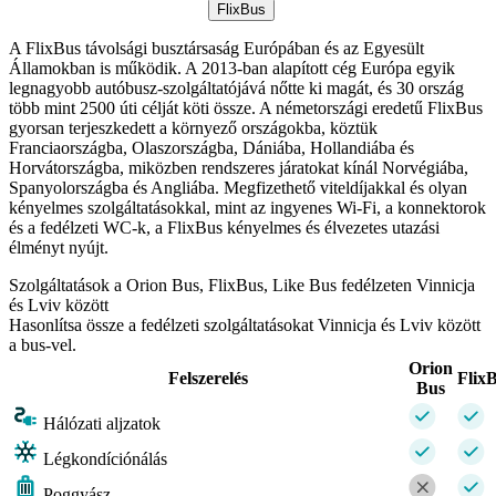
FlixBus
A FlixBus távolsági busztársaság Európában és az Egyesült
Államokban is működik. A 2013-ban alapított cég Európa egyik
legnagyobb autóbusz-szolgáltatójává nőtte ki magát, és 30 ország
több mint 2500 úti célját köti össze. A németországi eredetű FlixBus
gyorsan terjeszkedett a környező országokba, köztük
Franciaországba, Olaszországba, Dániába, Hollandiába és
Horvátországba, miközben rendszeres járatokat kínál Norvégiába,
Spanyolországba és Angliába. Megfizethető viteldíjakkal és olyan
kényelmes szolgáltatásokkal, mint az ingyenes Wi-Fi, a konnektorok
és a fedélzeti WC-k, a FlixBus kényelmes és élvezetes utazási
élményt nyújt.
Szolgáltatások a Orion Bus, FlixBus, Like Bus fedélzeten Vinnicja
és Lviv között
Hasonlítsa össze a fedélzeti szolgáltatásokat Vinnicja és Lviv között
a bus-vel.
Orion
Felszerelés
Flix
Bus
Hálózati aljzatok
Légkondíciónálás
Poggyász