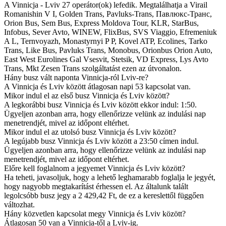
A Vinnicja - Lviv 27 operátor(ok) lefedik. Megtalálhatja a Virail
Romanishin V I, Golden Trans, Pavluks-Trans, Павлюкс-Транс,
Orion Bus, Sem Bus, Express Moldova Tour, KLR, StarBus,
Infobus, Sever Avto, WINEW, FlixBus, SVS Viaggio, Efremeniuk
A L, Ternvoyazh, Monastyrnyi P P, Kovel ATP, Ecolines, Tarko
Trans, Like Bus, Pavluks Trans, Monobus, Orionbus Orion Auto,
East West Eurolines Gal Vsesvіt, Stetsik, VD Express, Lys Avto
Trans, Mkt Zesen Trans szolgáltatást ezen az útvonalon.
Hány busz vált naponta Vinnicja-ról Lviv-re?
A Vinnicja és Lviv között átlagosan napi 53 kapcsolat van.
Mikor indul el az első busz Vinnicja és Lviv között?
A legkorábbi busz Vinnicja és Lviv között ekkor indul: 1:50.
Ügyeljen azonban arra, hogy ellenőrizze velünk az indulási nap
menetrendjét, mivel az időpont eltérhet.
Mikor indul el az utolsó busz Vinnicja és Lviv között?
A legújabb busz Vinnicja és Lviv között a 23:50 címen indul.
Ügyeljen azonban arra, hogy ellenőrizze velünk az indulási nap
menetrendjét, mivel az időpont eltérhet.
Előre kell foglalnom a jegyemet Vinnicja és Lviv között?
Ha teheti, javasoljuk, hogy a lehető leghamarabb foglalja le jegyét,
hogy nagyobb megtakarítást érhessen el. Az általunk talált
legolcsóbb busz jegy a 2 429,42 Ft, de ez a kereslettől függően
változhat.
Hány közvetlen kapcsolat megy Vinnicja és Lviv között?
Átlagosan 50 van a Vinnicja-től a Lviv-ig.