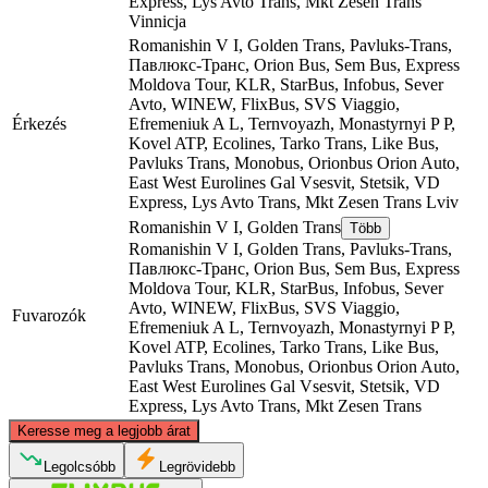
Express, Lys Avto Trans, Mkt Zesen Trans
Vinnicja
Romanishin V I, Golden Trans, Pavluks-Trans,
Павлюкс-Транс, Orion Bus, Sem Bus, Express
Moldova Tour, KLR, StarBus, Infobus, Sever
Avto, WINEW, FlixBus, SVS Viaggio,
Érkezés
Efremeniuk A L, Ternvoyazh, Monastyrnyi P P,
Kovel ATP, Ecolines, Tarko Trans, Like Bus,
Pavluks Trans, Monobus, Orionbus Orion Auto,
East West Eurolines Gal Vsesvіt, Stetsik, VD
Express, Lys Avto Trans, Mkt Zesen Trans
Lviv
Romanishin V I, Golden Trans
Több
Romanishin V I, Golden Trans, Pavluks-Trans,
Павлюкс-Транс, Orion Bus, Sem Bus, Express
Moldova Tour, KLR, StarBus, Infobus, Sever
Avto, WINEW, FlixBus, SVS Viaggio,
Fuvarozók
Efremeniuk A L, Ternvoyazh, Monastyrnyi P P,
Kovel ATP, Ecolines, Tarko Trans, Like Bus,
Pavluks Trans, Monobus, Orionbus Orion Auto,
East West Eurolines Gal Vsesvіt, Stetsik, VD
Express, Lys Avto Trans, Mkt Zesen Trans
©
CARTO
, ©
OpenStreetMap
contributors
Keresse meg a legjobb árat
Legolcsóbb
Legrövidebb