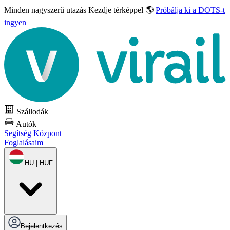
Minden nagyszerű utazás
Kezdje térképpel 🌎
Próbálja ki a DOTS-t
ingyen
Szállodák
Autók
Segítség Központ
Foglalásaim
HU | HUF
Bejelentkezés