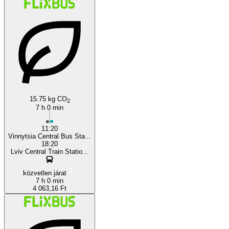
Lviv
Vinnicya
15.75 kg CO
2
7 h 0 min
11:20
Vinnytsia Central Bus Sta...
18:20
Lviv Central Train Statio...
közvetlen járat
7 h 0 min
4 063,16 Ft