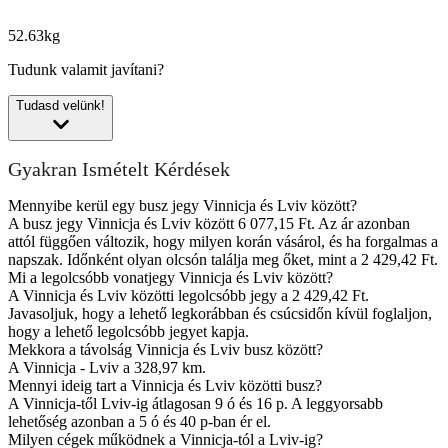
52.63kg
Tudunk valamit javítani?
Tudasd velünk!
Gyakran Ismételt Kérdések
Mennyibe kerül egy busz jegy Vinnicja és Lviv között?
A busz jegy Vinnicja és Lviv között 6 077,15 Ft. Az ár azonban
attól függően változik, hogy milyen korán vásárol, és ha forgalmas a
napszak. Időnként olyan olcsón találja meg őket, mint a 2 429,42 Ft.
Mi a legolcsóbb vonatjegy Vinnicja és Lviv között?
A Vinnicja és Lviv közötti legolcsóbb jegy a 2 429,42 Ft.
Javasoljuk, hogy a lehető legkorábban és csúcsidőn kívül foglaljon,
hogy a lehető legolcsóbb jegyet kapja.
Mekkora a távolság Vinnicja és Lviv busz között?
A Vinnicja - Lviv a 328,97 km.
Mennyi ideig tart a Vinnicja és Lviv közötti busz?
A Vinnicja-től Lviv-ig átlagosan 9 ó és 16 p. A leggyorsabb
lehetőség azonban a 5 ó és 40 p-ban ér el.
Milyen cégek működnek a Vinnicja-tól a Lviv-ig?