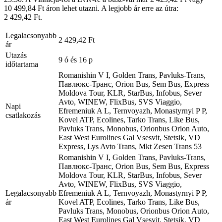
10 499,84 Ft áron lehet utazni. A legjobb ár erre az útra:
2 429,42 Ft.
Legalacsonyabb
2 429,42 Ft
ár
Utazás
9 ó és 16 p
időtartama
Romanishin V I, Golden Trans, Pavluks-Trans,
Павлюкс-Транс, Orion Bus, Sem Bus, Express
Moldova Tour, KLR, StarBus, Infobus, Sever
Avto, WINEW, FlixBus, SVS Viaggio,
Napi
Efremeniuk A L, Ternvoyazh, Monastyrnyi P P,
csatlakozás
Kovel ATP, Ecolines, Tarko Trans, Like Bus,
Pavluks Trans, Monobus, Orionbus Orion Auto,
East West Eurolines Gal Vsesvіt, Stetsik, VD
Express, Lys Avto Trans, Mkt Zesen Trans
53
Romanishin V I, Golden Trans, Pavluks-Trans,
Павлюкс-Транс, Orion Bus, Sem Bus, Express
Moldova Tour, KLR, StarBus, Infobus, Sever
Avto, WINEW, FlixBus, SVS Viaggio,
Legalacsonyabb
Efremeniuk A L, Ternvoyazh, Monastyrnyi P P,
ár
Kovel ATP, Ecolines, Tarko Trans, Like Bus,
Pavluks Trans, Monobus, Orionbus Orion Auto,
East West Eurolines Gal Vsesvіt, Stetsik, VD