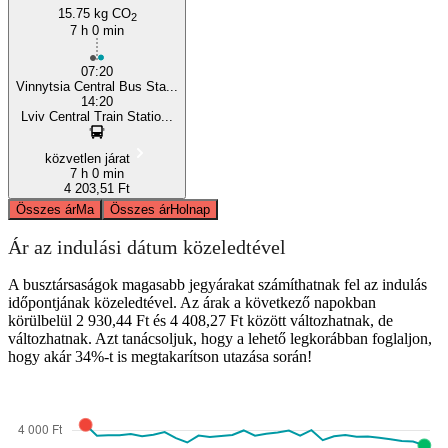
15.75 kg CO
2
7 h 0 min
07:20
Vinnytsia Central Bus Sta...
14:20
Lviv Central Train Statio...
közvetlen járat
7 h 0 min
4 203,51 Ft
Összes ár
Ma
Összes ár
Holnap
Ár az indulási dátum közeledtével
A busztársaságok magasabb jegyárakat számíthatnak fel az indulás
időpontjának közeledtével. Az árak a következő napokban
körülbelül 2 930,44 Ft és 4 408,27 Ft között változhatnak, de
változhatnak. Azt tanácsoljuk, hogy a lehető legkorábban foglaljon,
hogy akár 34%-t is megtakarítson utazása során!