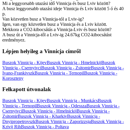
Mi a leggyorsabb utazási idő Vinnicja és busz Lviv között?
A busz leggyorsabb utazási ideje Vinnicja és Lviv között 5 ó és 40
p.
Van közvetlen busz a Vinnicja-tól a Lviv-ig?
Igen, van egy közvetlen busz a Vinnicja és a Lviv között.
Mekkora a CO2-kibocsátás a Vinnicja-Lviv és busz között?
A busz út a Vinnicja-től a Lviv-ig 24.67kg CO2-kibocsátást
eredményez.
Lépjen helyileg a Vinnicja címről
Buszok Vinnicja - Kijev
Buszok Vinnicja - Hmelnickij
Buszok
Vinnicja - Csernyivci
Buszok Vinnicja - Zsitomir
Buszok Vinnicja -
Ivano-Frankivszk
Buszok Vinnicja - Ternopil
Buszok Vinnicja -
Koroszteny
Felkapott útvonalak
Buszok Vinnicja - Kijev
Buszok Vinnicja - Munkács
Buszok
Vinnicja - Ternopil
Buszok Vinnicja - Odessza
Buszok Vinnicja -
Csernyivci
Buszok Vinnicja - Hmelnickij
Buszok Vinnicja -
Zsitomir
Buszok Vinnicja - Kharkiv
Buszok Vinnicja -
Dnyipropetrovszk
Buszok Vinnicja - Zaporizzsja
Buszok Vinnicja -
Krivij Rih
Buszok Vinnicja - Poltava