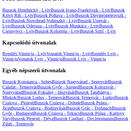
Buszok Hmelnickij - Lviv
Buszok Ivano-Frankivszk - Lviv
Buszok
Krivij Rih - Lviv
Buszok Poltava - Lviv
Buszok Dnyipropetrovszk -
Lviv
Buszok Novohrad-Volinszkij - Lviv
Buszok Ungvár -
Lviv
Buszok Odessza - Lviv
Buszok Munkács - Lviv
Buszok
Csernyivci - Lviv
Buszok Kolomjia - Lviv
Buszok Sztrí - Lviv
Kapcsolódó útvonalak
Repülés Vinnicja - Lviv
Vonatok Vinnicja - Lviv
Repülés Lviv -
Vinnicja
Vonatok Lviv - Vinnicja
Buszok Lviv - Vinnicja
Egyéb népszerű útvonalak
Buszok Konstanca - Sebeş
Buszok Nagyvárad - Segesvár
Buszok
Calafat - Temesvár
Buszok Győr - Szeged
Buszok Kolozsvár -
Nagyvárad
Buszok Foksány - Jászvásár
Buszok Tatabánya -
Miskolc
Buszok Luduş - Temesvár
Buszok Temesvár - Luduş
Buszok
Craiova - Ploieşti
Buszok Craiova - Orăştie
Buszok Prága -
Jicin
Buszok Craiova - Bodzavásár
Buszok Grác - Trofaiach
Buszok
Győr - Budapest
Buszok Craiova - Tekucs
Buszok Prága - Karlovy
Vary
Buszok Ploieşti - Déva
Buszok Cagliari - Decimomannu
Buszok
Zilah - Temesvár