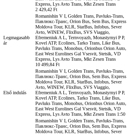
Express, Lys Avto Trans, Mkt Zesen Trans
2 429,42 Ft
Romanishin V I, Golden Trans, Pavluks-Trans,
Павлюкс-Транс, Orion Bus, Sem Bus, Express
Moldova Tour, KLR, StarBus, Infobus, Sever
Avto, WINEW, FlixBus, SVS Viaggio,
Legmagasabb
Efremeniuk A L, Ternvoyazh, Monastyrnyi P P,
ár
Kovel ATP, Ecolines, Tarko Trans, Like Bus,
Pavluks Trans, Monobus, Orionbus Orion Auto,
East West Eurolines Gal Vsesvіt, Stetsik, VD
Express, Lys Avto Trans, Mkt Zesen Trans
10 499,84 Ft
Romanishin V I, Golden Trans, Pavluks-Trans,
Павлюкс-Транс, Orion Bus, Sem Bus, Express
Moldova Tour, KLR, StarBus, Infobus, Sever
Avto, WINEW, FlixBus, SVS Viaggio,
Első indulás
Efremeniuk A L, Ternvoyazh, Monastyrnyi P P,
Kovel ATP, Ecolines, Tarko Trans, Like Bus,
Pavluks Trans, Monobus, Orionbus Orion Auto,
East West Eurolines Gal Vsesvіt, Stetsik, VD
Express, Lys Avto Trans, Mkt Zesen Trans
1:50
Romanishin V I, Golden Trans, Pavluks-Trans,
Павлюкс-Транс, Orion Bus, Sem Bus, Express
Moldova Tour, KLR, StarBus, Infobus, Sever