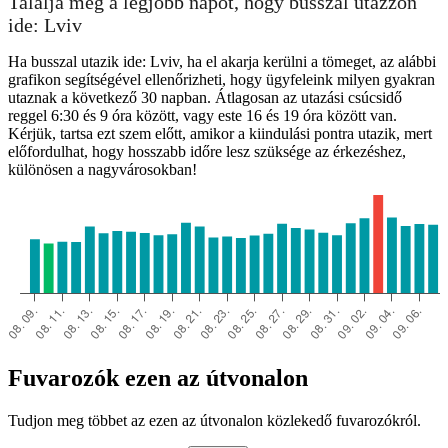
Találja meg a legjobb napot, hogy busszal utazzon
ide: Lviv
Ha busszal utazik ide: Lviv, ha el akarja kerülni a tömeget, az alábbi
grafikon segítségével ellenőrizheti, hogy ügyfeleink milyen gyakran
utaznak a következő 30 napban. Átlagosan az utazási csúcsidő
reggel 6:30 és 9 óra között, vagy este 16 és 19 óra között van.
Kérjük, tartsa ezt szem előtt, amikor a kiindulási pontra utazik, mert
előfordulhat, hogy hosszabb időre lesz szüksége az érkezéshez,
különösen a nagyvárosokban!
Fuvarozók ezen az útvonalon
Tudjon meg többet az ezen az útvonalon közlekedő fuvarozókról.