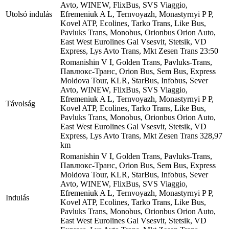
Avto, WINEW, FlixBus, SVS Viaggio,
Utolsó indulás
Efremeniuk A L, Ternvoyazh, Monastyrnyi P P,
Kovel ATP, Ecolines, Tarko Trans, Like Bus,
Pavluks Trans, Monobus, Orionbus Orion Auto,
East West Eurolines Gal Vsesvіt, Stetsik, VD
Express, Lys Avto Trans, Mkt Zesen Trans
23:50
Romanishin V I, Golden Trans, Pavluks-Trans,
Павлюкс-Транс, Orion Bus, Sem Bus, Express
Moldova Tour, KLR, StarBus, Infobus, Sever
Avto, WINEW, FlixBus, SVS Viaggio,
Efremeniuk A L, Ternvoyazh, Monastyrnyi P P,
Távolság
Kovel ATP, Ecolines, Tarko Trans, Like Bus,
Pavluks Trans, Monobus, Orionbus Orion Auto,
East West Eurolines Gal Vsesvіt, Stetsik, VD
Express, Lys Avto Trans, Mkt Zesen Trans
328,97
km
Romanishin V I, Golden Trans, Pavluks-Trans,
Павлюкс-Транс, Orion Bus, Sem Bus, Express
Moldova Tour, KLR, StarBus, Infobus, Sever
Avto, WINEW, FlixBus, SVS Viaggio,
Efremeniuk A L, Ternvoyazh, Monastyrnyi P P,
Indulás
Kovel ATP, Ecolines, Tarko Trans, Like Bus,
Pavluks Trans, Monobus, Orionbus Orion Auto,
East West Eurolines Gal Vsesvіt, Stetsik, VD