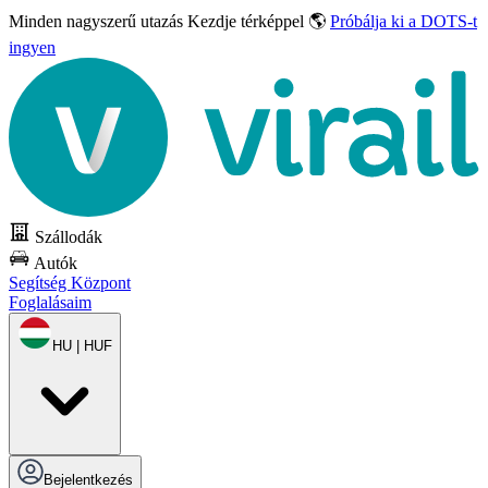
Minden nagyszerű utazás
Kezdje térképpel 🌎
Próbálja ki a DOTS-t
ingyen
Szállodák
Autók
Segítség Központ
Foglalásaim
HU | HUF
Bejelentkezés