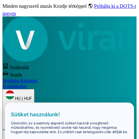
Minden nagyszerű utazás
Kezdje térképpel 🌎
Próbálja ki a DOTS-t
ingyen
Szállodák
Autók
Segítség Központ
Foglalásaim
HU | HUF
Sütiket használunk!
Üdvözlöm, ez a webhely alapvető sütiket használ a megfelelő
működéséhez, és nyomkövető cookie-kat használ, hogy megértse,
hogyan lép kapcsolatba vele. Ez utóbbit csak beleegyezés után állítják be.
Bejelentkezés