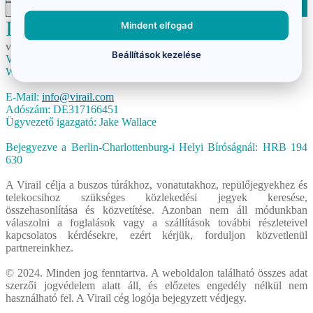
Imprint
Mindent elfogad
virail.hu a németországi székhelyű cég által üzemeltetett:
Beállítások kezelése
Virail GmbH
Winsstraße 15, 10405 Berlin, Németország
E-Mail:
info@virail.com
Adószám: DE317166451
Ügyvezető igazgató: Jake Wallace
Bejegyezve a Berlin-Charlottenburg-i Helyi Bíróságnál: HRB 194
630
A Virail célja a buszos túrákhoz, vonatutakhoz, repülőjegyekhez és
telekocsihoz szükséges közlekedési jegyek keresése,
összehasonlítása és közvetítése. Azonban nem áll módunkban
válaszolni a foglalások vagy a szállítások további részleteivel
kapcsolatos kérdésekre, ezért kérjük, forduljon közvetlenül
partnereinkhez.
© 2024. Minden jog fenntartva. A weboldalon található összes adat
szerzői jogvédelem alatt áll, és előzetes engedély nélkül nem
használható fel. A Virail cég logója bejegyzett védjegy.