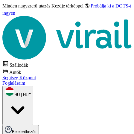
Minden nagyszerű utazás
Kezdje térképpel 🌎
Próbálja ki a DOTS-t
ingyen
Szállodák
Autók
Segítség Központ
Foglalásaim
HU | HUF
Bejelentkezés