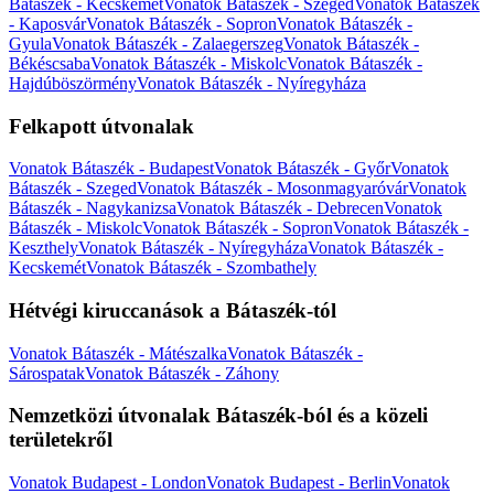
Bátaszék - Kecskemét
Vonatok Bátaszék - Szeged
Vonatok Bátaszék
- Kaposvár
Vonatok Bátaszék - Sopron
Vonatok Bátaszék -
Gyula
Vonatok Bátaszék - Zalaegerszeg
Vonatok Bátaszék -
Békéscsaba
Vonatok Bátaszék - Miskolc
Vonatok Bátaszék -
Hajdúböszörmény
Vonatok Bátaszék - Nyíregyháza
Felkapott útvonalak
Vonatok Bátaszék - Budapest
Vonatok Bátaszék - Győr
Vonatok
Bátaszék - Szeged
Vonatok Bátaszék - Mosonmagyaróvár
Vonatok
Bátaszék - Nagykanizsa
Vonatok Bátaszék - Debrecen
Vonatok
Bátaszék - Miskolc
Vonatok Bátaszék - Sopron
Vonatok Bátaszék -
Keszthely
Vonatok Bátaszék - Nyíregyháza
Vonatok Bátaszék -
Kecskemét
Vonatok Bátaszék - Szombathely
Hétvégi kiruccanások a Bátaszék-tól
Vonatok Bátaszék - Mátészalka
Vonatok Bátaszék -
Sárospatak
Vonatok Bátaszék - Záhony
Nemzetközi útvonalak Bátaszék-ból és a közeli
területekről
Vonatok Budapest - London
Vonatok Budapest - Berlin
Vonatok