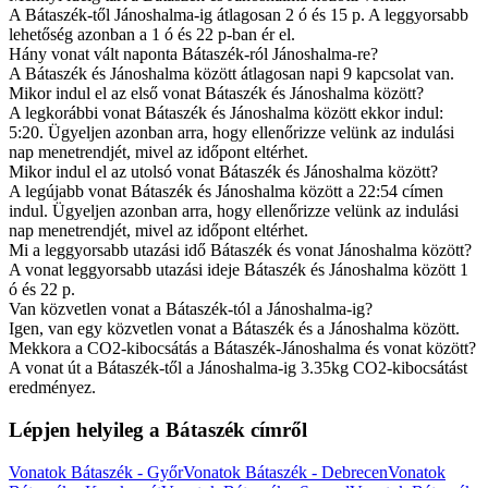
A Bátaszék-től Jánoshalma-ig átlagosan 2 ó és 15 p. A leggyorsabb
lehetőség azonban a 1 ó és 22 p-ban ér el.
Hány vonat vált naponta Bátaszék-ról Jánoshalma-re?
A Bátaszék és Jánoshalma között átlagosan napi 9 kapcsolat van.
Mikor indul el az első vonat Bátaszék és Jánoshalma között?
A legkorábbi vonat Bátaszék és Jánoshalma között ekkor indul:
5:20. Ügyeljen azonban arra, hogy ellenőrizze velünk az indulási
nap menetrendjét, mivel az időpont eltérhet.
Mikor indul el az utolsó vonat Bátaszék és Jánoshalma között?
A legújabb vonat Bátaszék és Jánoshalma között a 22:54 címen
indul. Ügyeljen azonban arra, hogy ellenőrizze velünk az indulási
nap menetrendjét, mivel az időpont eltérhet.
Mi a leggyorsabb utazási idő Bátaszék és vonat Jánoshalma között?
A vonat leggyorsabb utazási ideje Bátaszék és Jánoshalma között 1
ó és 22 p.
Van közvetlen vonat a Bátaszék-tól a Jánoshalma-ig?
Igen, van egy közvetlen vonat a Bátaszék és a Jánoshalma között.
Mekkora a CO2-kibocsátás a Bátaszék-Jánoshalma és vonat között?
A vonat út a Bátaszék-től a Jánoshalma-ig 3.35kg CO2-kibocsátást
eredményez.
Lépjen helyileg a Bátaszék címről
Vonatok Bátaszék - Győr
Vonatok Bátaszék - Debrecen
Vonatok