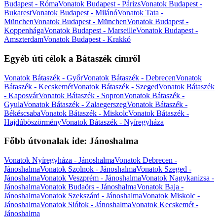
Budapest - Róma
Vonatok Budapest - Párizs
Vonatok Budapest -
Bukarest
Vonatok Budapest - Milánó
Vonatok Tata -
München
Vonatok Budapest - München
Vonatok Budapest -
Koppenhága
Vonatok Budapest - Marseille
Vonatok Budapest -
Amszterdam
Vonatok Budapest - Krakkó
Egyéb úti célok a Bátaszék címről
Vonatok Bátaszék - Győr
Vonatok Bátaszék - Debrecen
Vonatok
Bátaszék - Kecskemét
Vonatok Bátaszék - Szeged
Vonatok Bátaszék
- Kaposvár
Vonatok Bátaszék - Sopron
Vonatok Bátaszék -
Gyula
Vonatok Bátaszék - Zalaegerszeg
Vonatok Bátaszék -
Békéscsaba
Vonatok Bátaszék - Miskolc
Vonatok Bátaszék -
Hajdúböszörmény
Vonatok Bátaszék - Nyíregyháza
Főbb útvonalak ide: Jánoshalma
Vonatok Nyíregyháza - Jánoshalma
Vonatok Debrecen -
Jánoshalma
Vonatok Szolnok - Jánoshalma
Vonatok Szeged -
Jánoshalma
Vonatok Veszprém - Jánoshalma
Vonatok Nagykanizsa -
Jánoshalma
Vonatok Budaörs - Jánoshalma
Vonatok Baja -
Jánoshalma
Vonatok Szekszárd - Jánoshalma
Vonatok Miskolc -
Jánoshalma
Vonatok Siófok - Jánoshalma
Vonatok Kecskemét -
Jánoshalma