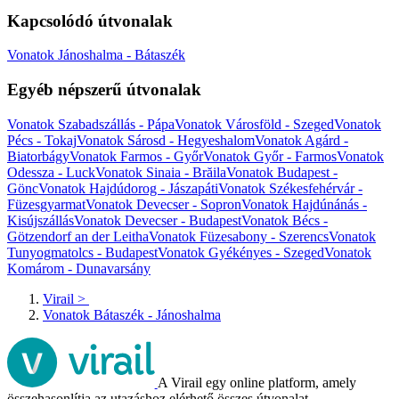
Kapcsolódó útvonalak
Vonatok Jánoshalma - Bátaszék
Egyéb népszerű útvonalak
Vonatok Szabadszállás - Pápa
Vonatok Városföld - Szeged
Vonatok
Pécs - Tokaj
Vonatok Sárosd - Hegyeshalom
Vonatok Agárd -
Biatorbágy
Vonatok Farmos - Győr
Vonatok Győr - Farmos
Vonatok
Odessza - Luck
Vonatok Sinaia - Brăila
Vonatok Budapest -
Gönc
Vonatok Hajdúdorog - Jászapáti
Vonatok Székesfehérvár -
Füzesgyarmat
Vonatok Devecser - Sopron
Vonatok Hajdúnánás -
Kisújszállás
Vonatok Devecser - Budapest
Vonatok Bécs -
Götzendorf an der Leitha
Vonatok Füzesabony - Szerencs
Vonatok
Tunyogmatolcs - Budapest
Vonatok Gyékényes - Szeged
Vonatok
Komárom - Dunavarsány
Virail
>
Vonatok Bátaszék - Jánoshalma
A Virail egy online platform, amely
összehasonlítja az utazáshoz elérhető összes útvonalat.