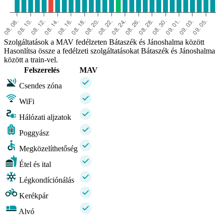
Szolgáltatások a MAV fedélzeten Bátaszék és Jánoshalma között
Hasonlítsa össze a fedélzeti szolgáltatásokat Bátaszék és Jánoshalma
között a train-vel.
Felszerelés
MAV
Csendes zóna
WiFi
Hálózati aljzatok
Poggyász
Megközelíthetőség
Étel és ital
Légkondíciónálás
Kerékpár
Alvó