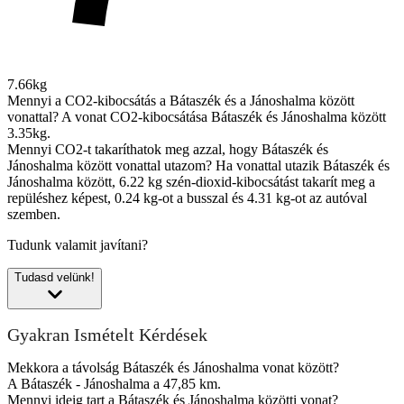
7.66kg
Mennyi a CO2-kibocsátás a Bátaszék és a Jánoshalma között
vonattal?
A vonat CO2-kibocsátása Bátaszék és Jánoshalma között
3.35kg.
Mennyi CO2-t takaríthatok meg azzal, hogy Bátaszék és
Jánoshalma között vonattal utazom?
Ha vonattal utazik Bátaszék és
Jánoshalma között, 6.22 kg szén-dioxid-kibocsátást takarít meg a
repüléshez képest, 0.24 kg-ot a busszal és 4.31 kg-ot az autóval
szemben.
Tudunk valamit javítani?
Tudasd velünk!
Gyakran Ismételt Kérdések
Mekkora a távolság Bátaszék és Jánoshalma vonat között?
A Bátaszék - Jánoshalma a 47,85 km.
Mennyi ideig tart a Bátaszék és Jánoshalma közötti vonat?