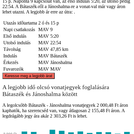
15 p. Naponta 9 kapcsolat van, az első indulás 5:20, az utolsó pedig
22:54. A Bátaszék-ről a Jánoshalma-re a vonat-val már vagy áron
lehet utazni. A legjobb ár erre az útra: .
Utazás időtartama
2 ó és 15 p
Napi csatlakozás
MAV
9
Első indulás
MAV
5:20
Utolsó indulás
MAV
22:54
Távolság
MAV
47,85 km
Indulás
MAV
Bátaszék
Érkezés
MAV
Jánoshalma
Fuvarozók
MAV
MAV
©
CARTO
, ©
OpenStreetMap
contributors
Keresse meg a legjobb árat
A legjobb idő olcsó vonatjegyek foglalására
Bátaszék és Jánoshalma között
Janoshalma
A legolcsóbb Bátaszék - Jánoshalma vonatjegyek 2 000,48 Ft áron
kaphatók, ha szerencséd van, vagy átlagosan 2 155,48 Ft áron. A
legdrágább jegy ára akár 2 303,26 Ft is lehet.
Bataszek