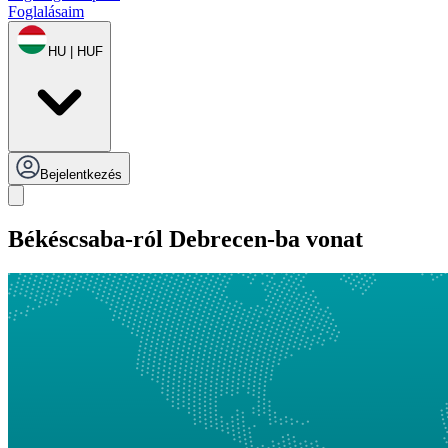
Foglalásaim
HU | HUF
Bejelentkezés
Békéscsaba-ról Debrecen-ba vonat