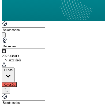
2026/08/09
+ Visszatérés
1 Utas
Keresés