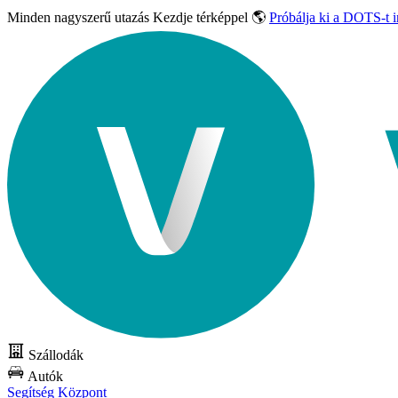
Minden nagyszerű utazás
Kezdje térképpel 🌎
Próbálja ki a DOTS-t 
Szállodák
Autók
Segítség Központ