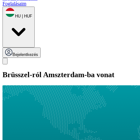
Foglalásaim
HU | HUF
Bejelentkezés
Brüsszel-ról Amszterdam-ba vonat