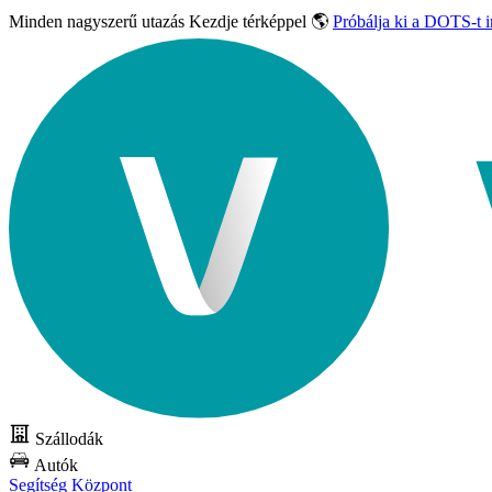
Minden nagyszerű utazás
Kezdje térképpel 🌎
Próbálja ki a DOTS-t 
Szállodák
Autók
Segítség Központ