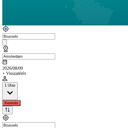
2026/08/09
+ Visszatérés
1 Utas
Keresés