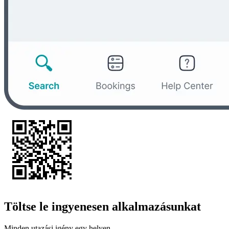
Töltse le ingyenesen alkalmazásunkat
Minden utazási igény egy helyen