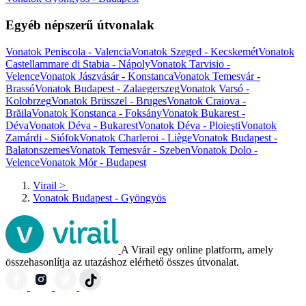
Egyéb népszerű útvonalak
Vonatok Peniscola - Valencia
Vonatok Szeged - Kecskemét
Vonatok
Castellammare di Stabia - Nápoly
Vonatok Tarvisio -
Velence
Vonatok Jászvásár - Konstanca
Vonatok Temesvár -
Brassó
Vonatok Budapest - Zalaegerszeg
Vonatok Varsó -
Kolobrzeg
Vonatok Brüsszel - Bruges
Vonatok Craiova -
Brăila
Vonatok Konstanca - Foksány
Vonatok Bukarest -
Déva
Vonatok Déva - Bukarest
Vonatok Déva - Ploieşti
Vonatok
Zamárdi - Siófok
Vonatok Charleroi - Liège
Vonatok Budapest -
Balatonszemes
Vonatok Temesvár - Szeben
Vonatok Dolo -
Velence
Vonatok Mór - Budapest
Virail
>
Vonatok Budapest - Gyöngyös
A Virail egy online platform, amely
összehasonlítja az utazáshoz elérhető összes útvonalat.