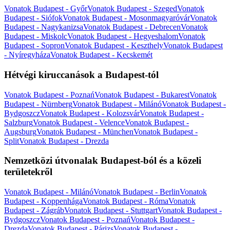
Vonatok Budapest - Győr
Vonatok Budapest - Szeged
Vonatok
Budapest - Siófok
Vonatok Budapest - Mosonmagyaróvár
Vonatok
Budapest - Nagykanizsa
Vonatok Budapest - Debrecen
Vonatok
Budapest - Miskolc
Vonatok Budapest - Hegyeshalom
Vonatok
Budapest - Sopron
Vonatok Budapest - Keszthely
Vonatok Budapest
- Nyíregyháza
Vonatok Budapest - Kecskemét
Hétvégi kiruccanások a Budapest-tól
Vonatok Budapest - Poznań
Vonatok Budapest - Bukarest
Vonatok
Budapest - Nürnberg
Vonatok Budapest - Milánó
Vonatok Budapest -
Bydgoszcz
Vonatok Budapest - Kolozsvár
Vonatok Budapest -
Salzburg
Vonatok Budapest - Velence
Vonatok Budapest -
Augsburg
Vonatok Budapest - München
Vonatok Budapest -
Split
Vonatok Budapest - Drezda
Nemzetközi útvonalak Budapest-ból és a közeli
területekről
Vonatok Budapest - Milánó
Vonatok Budapest - Berlin
Vonatok
Budapest - Koppenhága
Vonatok Budapest - Róma
Vonatok
Budapest - Zágráb
Vonatok Budapest - Stuttgart
Vonatok Budapest -
Bydgoszcz
Vonatok Budapest - Poznań
Vonatok Budapest -
Drezda
Vonatok Budapest - Párizs
Vonatok Budapest -