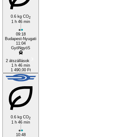
0.6 kg CO
2
1 h 46 min
Budapest
09:18
Budapest-Nyugati
11:04
GyöNgyöS
2 átszállások
1 h 46 min
1 490,00 Ft
0.6 kg CO
2
1 h 46 min
10:48