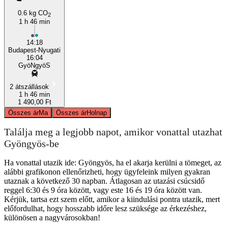
0.6 kg CO
2
1 h 46 min
14:18
Budapest-Nyugati
16:04
GyöNgyöS
2 átszállások
1 h 46 min
1 490,00 Ft
Összes ár
Ma
Összes ár
Holnap
Találja meg a legjobb napot, amikor vonattal utazhat
Gyöngyös-be
Ha vonattal utazik ide: Gyöngyös, ha el akarja kerülni a tömeget, az
alábbi grafikonon ellenőrizheti, hogy ügyfeleink milyen gyakran
utaznak a következő 30 napban. Átlagosan az utazási csúcsidő
reggel 6:30 és 9 óra között, vagy este 16 és 19 óra között van.
Kérjük, tartsa ezt szem előtt, amikor a kiindulási pontra utazik, mert
előfordulhat, hogy hosszabb időre lesz szüksége az érkezéshez,
különösen a nagyvárosokban!