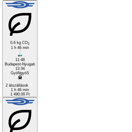
0.6 kg CO
2
1 h 46 min
11:48
Budapest-Nyugati
13:34
GyöNgyöS
2 átszállások
1 h 46 min
1 490,00 Ft