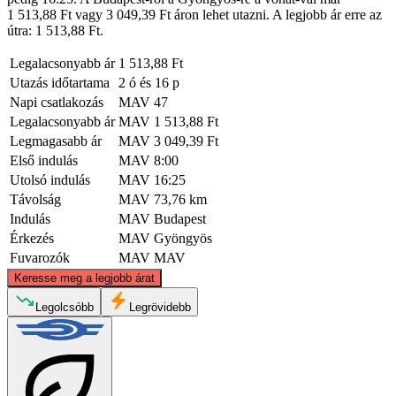
1 513,88 Ft vagy 3 049,39 Ft áron lehet utazni. A legjobb ár erre az
útra: 1 513,88 Ft.
Legalacsonyabb ár
1 513,88 Ft
Utazás időtartama
2 ó és 16 p
Napi csatlakozás
MAV
47
Legalacsonyabb ár
MAV
1 513,88 Ft
Legmagasabb ár
MAV
3 049,39 Ft
Első indulás
MAV
8:00
Utolsó indulás
MAV
16:25
Távolság
MAV
73,76 km
Indulás
MAV
Budapest
Érkezés
MAV
Gyöngyös
Fuvarozók
MAV
MAV
©
CARTO
, ©
OpenStreetMap
contributors
Keresse meg a legjobb árat
Legolcsóbb
Legrövidebb
Gyongyos