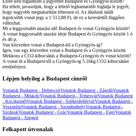
Előre kell foglalnom a jegyemet Budapest és Gyöngyös között?
Ha teheti, javasoljuk, hogy a lehető leghamarabb foglalja le jegyét,
hogy nagyobb megtakarítást érhessen el. Az általunk talált
legolcsóbb vonat jegy a 1 513,88 Ft, de ez a kereslettől függően
változhat.
Mi a leggyorsabb utazási idő Budapest és vonat Gyöngyös között?
A vonat leggyorsabb utazási ideje Budapest és Gyöngyös között 1 ó
és 46 p.
Van közvetlen vonat a Budapest-tól a Gyöngyös-ig?
Igen, van egy közvetlen vonat a Budapest és a Gyöngyös között.
Mekkora a CO2-kibocsátás a Budapest-Gyöngyös és vonat között?
A vonat út a Budapest-től a Gyöngyös-ig 5.16kg CO2-kibocsátást
eredményez.
Lépjen helyileg a Budapest címről
Vonatok Budapest - Debrecen
Vonatok Budapest - Zágráb
Vonatok
Budapest - Miskolc
Vonatok Budapest - Temesvár
Vonatok Budapest
- Kecskemét
Vonatok Budapest - Székesfehérvár
Vonatok Budapest -
Veszprém
Vonatok Budapest - Szombathely
Vonatok Budapest -
Szolnok
Vonatok Budapest - Grác
Vonatok Budapest - Eger
Vonatok
Budapest - Szeged
Felkapott útvonalak