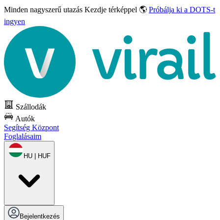
Minden nagyszerű utazás
Kezdje térképpel 🌎
Próbálja ki a DOTS-t
ingyen
Szállodák
Autók
Segítség Központ
Foglalásaim
HU | HUF
Bejelentkezés