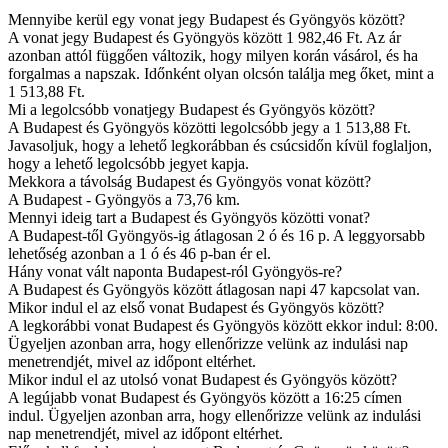
Mennyibe kerül egy vonat jegy Budapest és Gyöngyös között?
A vonat jegy Budapest és Gyöngyös között 1 982,46 Ft. Az ár
azonban attól függően változik, hogy milyen korán vásárol, és ha
forgalmas a napszak. Időnként olyan olcsón találja meg őket, mint a
1 513,88 Ft.
Mi a legolcsóbb vonatjegy Budapest és Gyöngyös között?
A Budapest és Gyöngyös közötti legolcsóbb jegy a 1 513,88 Ft.
Javasoljuk, hogy a lehető legkorábban és csúcsidőn kívül foglaljon,
hogy a lehető legolcsóbb jegyet kapja.
Mekkora a távolság Budapest és Gyöngyös vonat között?
A Budapest - Gyöngyös a 73,76 km.
Mennyi ideig tart a Budapest és Gyöngyös közötti vonat?
A Budapest-től Gyöngyös-ig átlagosan 2 ó és 16 p. A leggyorsabb
lehetőség azonban a 1 ó és 46 p-ban ér el.
Hány vonat vált naponta Budapest-ról Gyöngyös-re?
A Budapest és Gyöngyös között átlagosan napi 47 kapcsolat van.
Mikor indul el az első vonat Budapest és Gyöngyös között?
A legkorábbi vonat Budapest és Gyöngyös között ekkor indul: 8:00.
Ügyeljen azonban arra, hogy ellenőrizze velünk az indulási nap
menetrendjét, mivel az időpont eltérhet.
Mikor indul el az utolsó vonat Budapest és Gyöngyös között?
A legújabb vonat Budapest és Gyöngyös között a 16:25 címen
indul. Ügyeljen azonban arra, hogy ellenőrizze velünk az indulási
nap menetrendjét, mivel az időpont eltérhet.