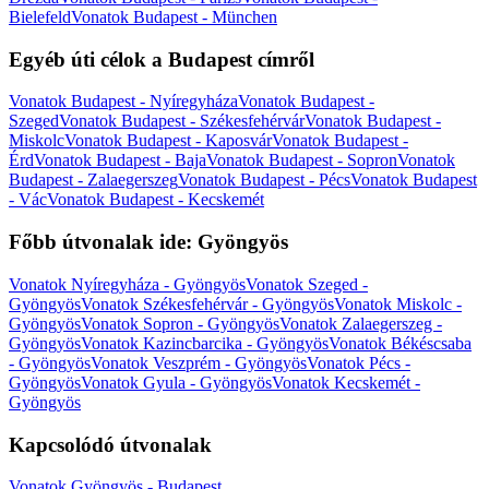
Bielefeld
Vonatok Budapest - München
Egyéb úti célok a Budapest címről
Vonatok Budapest - Nyíregyháza
Vonatok Budapest -
Szeged
Vonatok Budapest - Székesfehérvár
Vonatok Budapest -
Miskolc
Vonatok Budapest - Kaposvár
Vonatok Budapest -
Érd
Vonatok Budapest - Baja
Vonatok Budapest - Sopron
Vonatok
Budapest - Zalaegerszeg
Vonatok Budapest - Pécs
Vonatok Budapest
- Vác
Vonatok Budapest - Kecskemét
Főbb útvonalak ide: Gyöngyös
Vonatok Nyíregyháza - Gyöngyös
Vonatok Szeged -
Gyöngyös
Vonatok Székesfehérvár - Gyöngyös
Vonatok Miskolc -
Gyöngyös
Vonatok Sopron - Gyöngyös
Vonatok Zalaegerszeg -
Gyöngyös
Vonatok Kazincbarcika - Gyöngyös
Vonatok Békéscsaba
- Gyöngyös
Vonatok Veszprém - Gyöngyös
Vonatok Pécs -
Gyöngyös
Vonatok Gyula - Gyöngyös
Vonatok Kecskemét -
Gyöngyös
Kapcsolódó útvonalak
Vonatok Gyöngyös - Budapest