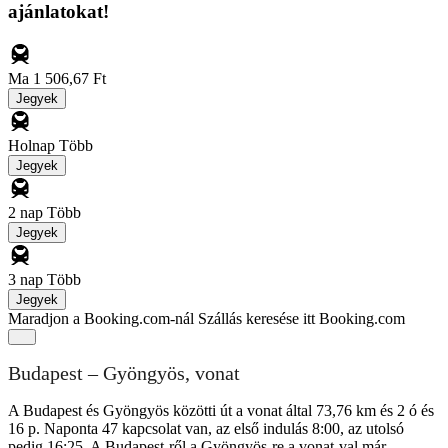
ajánlatokat!
Ma
1 506,67 Ft
Jegyek
Holnap
Több
Jegyek
2 nap
Több
Jegyek
3 nap
Több
Jegyek
Maradjon a Booking.com-nál
Szállás keresése itt Booking.com
Budapest – Gyöngyös, vonat
A Budapest és Gyöngyös közötti út a vonat által 73,76 km és 2 ó és
16 p. Naponta 47 kapcsolat van, az első indulás 8:00, az utolsó
pedig 16:25. A Budapest-ről a Gyöngyös-re a vonat-val már