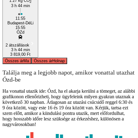
1.27 kg CO
2
3 h 44 min
11:55
Budapest-DéLi
15:55
ÓZd
2 átszállások
3 h 44 min
3 819,00 Ft
Összes ár
Ma
Összes ár
Holnap
Találja meg a legjobb napot, amikor vonattal utazhat
Ózd-be
Ha vonattal utazik ide: Ózd, ha el akarja kerülni a tömeget, az alábbi
grafikonon ellenőrizheti, hogy ügyfeleink milyen gyakran utaznak a
következő 30 napban. Átlagosan az utazási csúcsidő reggel 6:30 és
9 óra között, vagy este 16 és 19 óra között van. Kérjük, tartsa ezt
szem előtt, amikor a kiindulási pontra utazik, mert előfordulhat,
hogy hosszabb időre lesz szüksége az érkezéshez, különösen a
nagyvárosokban!