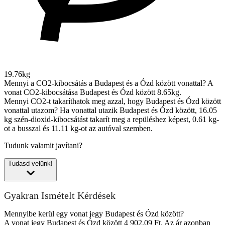
19.76kg
Mennyi a CO2-kibocsátás a Budapest és a Ózd között vonattal?
A
vonat CO2-kibocsátása Budapest és Ózd között 8.65kg.
Mennyi CO2-t takaríthatok meg azzal, hogy Budapest és Ózd között
vonattal utazom?
Ha vonattal utazik Budapest és Ózd között, 16.05
kg szén-dioxid-kibocsátást takarít meg a repüléshez képest, 0.61 kg-
ot a busszal és 11.11 kg-ot az autóval szemben.
Tudunk valamit javítani?
Tudasd velünk!
Gyakran Ismételt Kérdések
Mennyibe kerül egy vonat jegy Budapest és Ózd között?
A vonat jegy Budapest és Ózd között 4 902,09 Ft. Az ár azonban