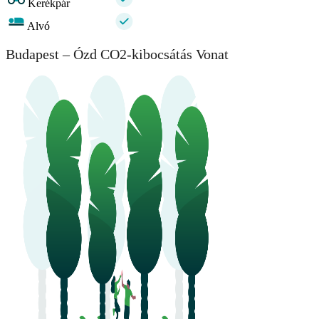
Kerékpár
Alvó
Budapest – Ózd CO2-kibocsátás Vonat