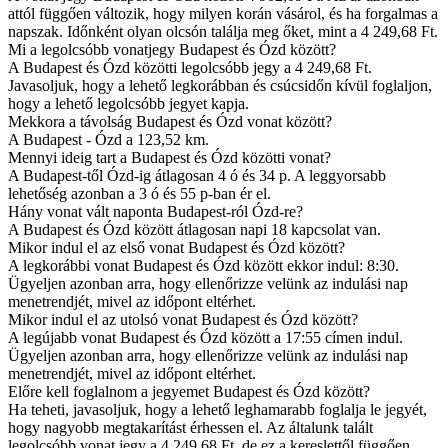
attól függően változik, hogy milyen korán vásárol, és ha forgalmas a
napszak. Időnként olyan olcsón találja meg őket, mint a 4 249,68 Ft.
Mi a legolcsóbb vonatjegy Budapest és Ózd között?
A Budapest és Ózd közötti legolcsóbb jegy a 4 249,68 Ft.
Javasoljuk, hogy a lehető legkorábban és csúcsidőn kívül foglaljon,
hogy a lehető legolcsóbb jegyet kapja.
Mekkora a távolság Budapest és Ózd vonat között?
A Budapest - Ózd a 123,52 km.
Mennyi ideig tart a Budapest és Ózd közötti vonat?
A Budapest-től Ózd-ig átlagosan 4 ó és 34 p. A leggyorsabb
lehetőség azonban a 3 ó és 55 p-ban ér el.
Hány vonat vált naponta Budapest-ról Ózd-re?
A Budapest és Ózd között átlagosan napi 18 kapcsolat van.
Mikor indul el az első vonat Budapest és Ózd között?
A legkorábbi vonat Budapest és Ózd között ekkor indul: 8:30.
Ügyeljen azonban arra, hogy ellenőrizze velünk az indulási nap
menetrendjét, mivel az időpont eltérhet.
Mikor indul el az utolsó vonat Budapest és Ózd között?
A legújabb vonat Budapest és Ózd között a 17:55 címen indul.
Ügyeljen azonban arra, hogy ellenőrizze velünk az indulási nap
menetrendjét, mivel az időpont eltérhet.
Előre kell foglalnom a jegyemet Budapest és Ózd között?
Ha teheti, javasoljuk, hogy a lehető leghamarabb foglalja le jegyét,
hogy nagyobb megtakarítást érhessen el. Az általunk talált
legolcsóbb vonat jegy a 4 249,68 Ft, de ez a kereslettől függően