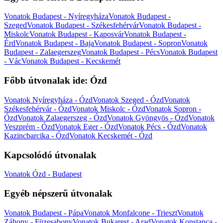
Vonatok Budapest - Nyíregyháza
Vonatok Budapest -
Szeged
Vonatok Budapest - Székesfehérvár
Vonatok Budapest -
Miskolc
Vonatok Budapest - Kaposvár
Vonatok Budapest -
Érd
Vonatok Budapest - Baja
Vonatok Budapest - Sopron
Vonatok
Budapest - Zalaegerszeg
Vonatok Budapest - Pécs
Vonatok Budapest
- Vác
Vonatok Budapest - Kecskemét
Főbb útvonalak ide: Ózd
Vonatok Nyíregyháza - Ózd
Vonatok Szeged - Ózd
Vonatok
Székesfehérvár - Ózd
Vonatok Miskolc - Ózd
Vonatok Sopron -
Ózd
Vonatok Zalaegerszeg - Ózd
Vonatok Gyöngyös - Ózd
Vonatok
Veszprém - Ózd
Vonatok Eger - Ózd
Vonatok Pécs - Ózd
Vonatok
Kazincbarcika - Ózd
Vonatok Kecskemét - Ózd
Kapcsolódó útvonalak
Vonatok Ózd - Budapest
Egyéb népszerű útvonalak
Vonatok Budapest - Pápa
Vonatok Monfalcone - Trieszt
Vonatok
Záhony - Füzesabony
Vonatok Bukarest - Arad
Vonatok Konstanca -