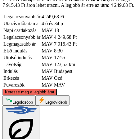
7 915,43 Ft áron lehet utazni. A legjobb ár erre az útra: 4 249,68 Ft.
Legalacsonyabb ár
4 249,68 Ft
Utazás időtartama
4 ó és 34 p
Napi csatlakozás
MAV
18
Legalacsonyabb ár
MAV
4 249,68 Ft
Legmagasabb ár
MAV
7 915,43 Ft
Első indulás
MAV
8:30
Utolsó indulás
MAV
17:55
Távolság
MAV
123,52 km
Indulás
MAV
Budapest
Érkezés
MAV
Ózd
Fuvarozók
MAV
MAV
©
CARTO
, ©
OpenStreetMap
contributors
Keresse meg a legjobb árat
Ozd
Legolcsóbb
Legrövidebb