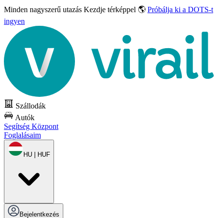
Minden nagyszerű utazás
Kezdje térképpel 🌎
Próbálja ki a DOTS-t
ingyen
Szállodák
Autók
Segítség Központ
Foglalásaim
HU | HUF
Bejelentkezés