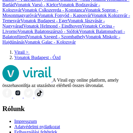
Barlád
Vonatok Varsó - Kielce
Vonatok Bodzavásár -
Kolozsvár
Vonatok Csíkszereda - Konstanca
Vonatok Sopron -
Mosonmagyaróvár
Vonatok Fonyód - Kaposvár
Vonatok Kolozsvár -
Temesvár
Vonatok Budapest - Eger
Vonatok Jászvásár -
Nagyvárad
Vonatok Helmond - Eindhoven
Vonatok Cecina -
Livorno
Vonatok Balatonszárszó - Siófok
Vonatok Balatonudvari -
Balatonfüred
Vonatok Szeged - Szombathely
Vonatok Miskolc -
Hajdúnánás
Vonatok Galac - Kolozsvár
Virail
>
Vonatok Budapest - Ózd
A Virail egy online platform, amely
összehasonlítja az utazáshoz elérhető összes útvonalat.
Rólunk
Impresszum
Adatvédelmi nyilatkozat
Felhasználási feltételek