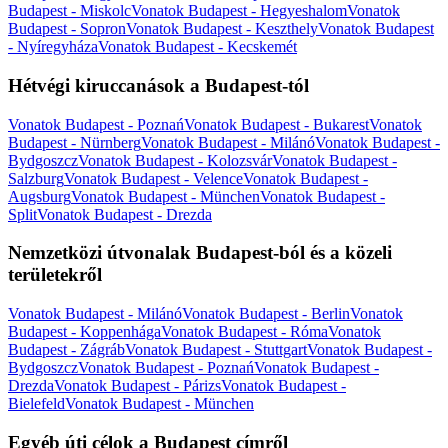
Budapest - Miskolc
Vonatok Budapest - Hegyeshalom
Vonatok
Budapest - Sopron
Vonatok Budapest - Keszthely
Vonatok Budapest
- Nyíregyháza
Vonatok Budapest - Kecskemét
Hétvégi kiruccanások a Budapest-tól
Vonatok Budapest - Poznań
Vonatok Budapest - Bukarest
Vonatok
Budapest - Nürnberg
Vonatok Budapest - Milánó
Vonatok Budapest -
Bydgoszcz
Vonatok Budapest - Kolozsvár
Vonatok Budapest -
Salzburg
Vonatok Budapest - Velence
Vonatok Budapest -
Augsburg
Vonatok Budapest - München
Vonatok Budapest -
Split
Vonatok Budapest - Drezda
Nemzetközi útvonalak Budapest-ból és a közeli
területekről
Vonatok Budapest - Milánó
Vonatok Budapest - Berlin
Vonatok
Budapest - Koppenhága
Vonatok Budapest - Róma
Vonatok
Budapest - Zágráb
Vonatok Budapest - Stuttgart
Vonatok Budapest -
Bydgoszcz
Vonatok Budapest - Poznań
Vonatok Budapest -
Drezda
Vonatok Budapest - Párizs
Vonatok Budapest -
Bielefeld
Vonatok Budapest - München
Egyéb úti célok a Budapest címről