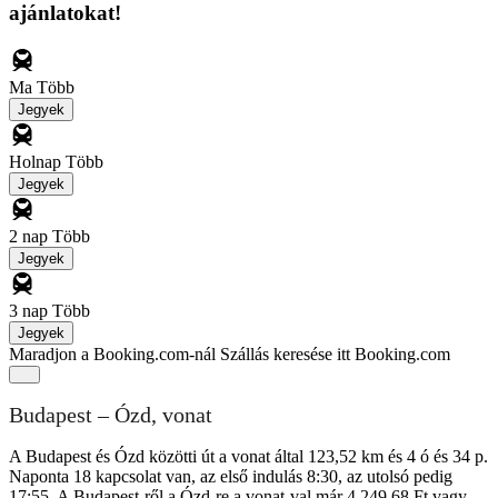
ajánlatokat!
Ma
Több
Jegyek
Holnap
Több
Jegyek
2 nap
Több
Jegyek
3 nap
Több
Jegyek
Maradjon a Booking.com-nál
Szállás keresése itt Booking.com
Budapest – Ózd, vonat
A Budapest és Ózd közötti út a vonat által 123,52 km és 4 ó és 34 p.
Naponta 18 kapcsolat van, az első indulás 8:30, az utolsó pedig
17:55. A Budapest-ről a Ózd-re a vonat-val már 4 249,68 Ft vagy