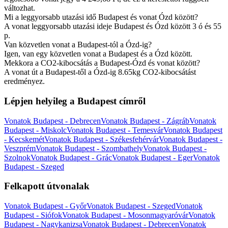
változhat.
Mi a leggyorsabb utazási idő Budapest és vonat Ózd között?
A vonat leggyorsabb utazási ideje Budapest és Ózd között 3 ó és 55
p.
Van közvetlen vonat a Budapest-tól a Ózd-ig?
Igen, van egy közvetlen vonat a Budapest és a Ózd között.
Mekkora a CO2-kibocsátás a Budapest-Ózd és vonat között?
A vonat út a Budapest-től a Ózd-ig 8.65kg CO2-kibocsátást
eredményez.
Lépjen helyileg a Budapest címről
Vonatok Budapest - Debrecen
Vonatok Budapest - Zágráb
Vonatok
Budapest - Miskolc
Vonatok Budapest - Temesvár
Vonatok Budapest
- Kecskemét
Vonatok Budapest - Székesfehérvár
Vonatok Budapest -
Veszprém
Vonatok Budapest - Szombathely
Vonatok Budapest -
Szolnok
Vonatok Budapest - Grác
Vonatok Budapest - Eger
Vonatok
Budapest - Szeged
Felkapott útvonalak
Vonatok Budapest - Győr
Vonatok Budapest - Szeged
Vonatok
Budapest - Siófok
Vonatok Budapest - Mosonmagyaróvár
Vonatok
Budapest - Nagykanizsa
Vonatok Budapest - Debrecen
Vonatok