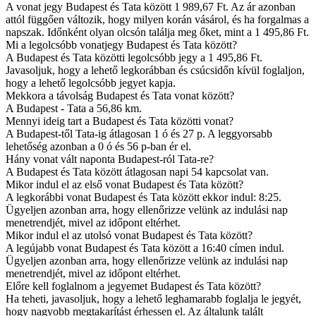
A vonat jegy Budapest és Tata között 1 989,67 Ft. Az ár azonban
attól függően változik, hogy milyen korán vásárol, és ha forgalmas a
napszak. Időnként olyan olcsón találja meg őket, mint a 1 495,86 Ft.
Mi a legolcsóbb vonatjegy Budapest és Tata között?
A Budapest és Tata közötti legolcsóbb jegy a 1 495,86 Ft.
Javasoljuk, hogy a lehető legkorábban és csúcsidőn kívül foglaljon,
hogy a lehető legolcsóbb jegyet kapja.
Mekkora a távolság Budapest és Tata vonat között?
A Budapest - Tata a 56,86 km.
Mennyi ideig tart a Budapest és Tata közötti vonat?
A Budapest-től Tata-ig átlagosan 1 ó és 27 p. A leggyorsabb
lehetőség azonban a 0 ó és 56 p-ban ér el.
Hány vonat vált naponta Budapest-ról Tata-re?
A Budapest és Tata között átlagosan napi 54 kapcsolat van.
Mikor indul el az első vonat Budapest és Tata között?
A legkorábbi vonat Budapest és Tata között ekkor indul: 8:25.
Ügyeljen azonban arra, hogy ellenőrizze velünk az indulási nap
menetrendjét, mivel az időpont eltérhet.
Mikor indul el az utolsó vonat Budapest és Tata között?
A legújabb vonat Budapest és Tata között a 16:40 címen indul.
Ügyeljen azonban arra, hogy ellenőrizze velünk az indulási nap
menetrendjét, mivel az időpont eltérhet.
Előre kell foglalnom a jegyemet Budapest és Tata között?
Ha teheti, javasoljuk, hogy a lehető leghamarabb foglalja le jegyét,
hogy nagyobb megtakarítást érhessen el. Az általunk talált