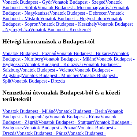
Vonatok Budapest - Győr
Vonatok Budapest - Szeged
Vonatok
Budapest - Siófok
Vonatok Budapest - Mosonmagyaróvár
Vonatok
Budapest - Nagykanizsa
Vonatok Budapest - Debrecen
Vonatok
Budapest - Miskolc
Vonatok Budapest - Hegyeshalom
Vonatok
Budapest - Sopron
Vonatok Budapest - Keszthely
Vonatok Budapest
- Nyíregyháza
Vonatok Budapest - Kecskemét
Hétvégi kiruccanások a Budapest-tól
Vonatok Budapest - Poznań
Vonatok Budapest - Bukarest
Vonatok
Budapest - Nürnberg
Vonatok Budapest - Milánó
Vonatok Budapest -
Bydgoszcz
Vonatok Budapest - Kolozsvár
Vonatok Budapest -
Salzburg
Vonatok Budapest - Velence
Vonatok Budapest -
Augsburg
Vonatok Budapest - München
Vonatok Budapest -
Split
Vonatok Budapest - Drezda
Nemzetközi útvonalak Budapest-ból és a közeli
területekről
Vonatok Budapest - Milánó
Vonatok Budapest - Berlin
Vonatok
Budapest - Koppenhága
Vonatok Budapest - Róma
Vonatok
Budapest - Zágráb
Vonatok Budapest - Stuttgart
Vonatok Budapest -
Bydgoszcz
Vonatok Budapest - Poznań
Vonatok Budapest -
Drezda
Vonatok Budapest - Párizs
Vonatok Budapest -