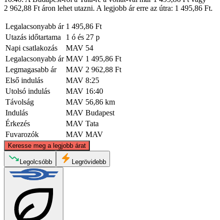
2 962,88 Ft áron lehet utazni. A legjobb ár erre az útra: 1 495,86 Ft.
Legalacsonyabb ár
1 495,86 Ft
Utazás időtartama
1 ó és 27 p
Napi csatlakozás
MAV
54
Legalacsonyabb ár
MAV
1 495,86 Ft
Legmagasabb ár
MAV
2 962,88 Ft
Első indulás
MAV
8:25
Utolsó indulás
MAV
16:40
Távolság
MAV
56,86 km
Indulás
MAV
Budapest
Érkezés
MAV
Tata
Fuvarozók
MAV
MAV
©
CARTO
, ©
OpenStreetMap
contributors
Keresse meg a legjobb árat
Legolcsóbb
Legrövidebb
Tata