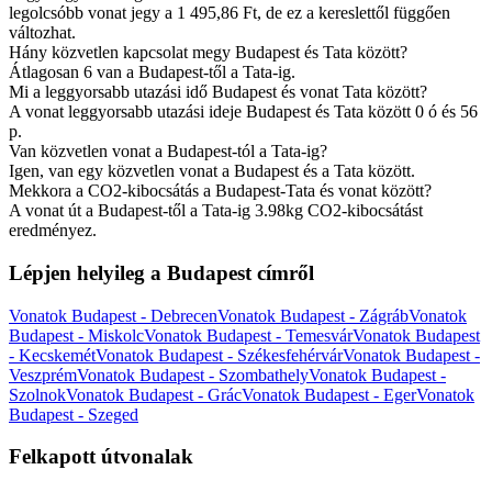
legolcsóbb vonat jegy a 1 495,86 Ft, de ez a kereslettől függően
változhat.
Hány közvetlen kapcsolat megy Budapest és Tata között?
Átlagosan 6 van a Budapest-től a Tata-ig.
Mi a leggyorsabb utazási idő Budapest és vonat Tata között?
A vonat leggyorsabb utazási ideje Budapest és Tata között 0 ó és 56
p.
Van közvetlen vonat a Budapest-tól a Tata-ig?
Igen, van egy közvetlen vonat a Budapest és a Tata között.
Mekkora a CO2-kibocsátás a Budapest-Tata és vonat között?
A vonat út a Budapest-től a Tata-ig 3.98kg CO2-kibocsátást
eredményez.
Lépjen helyileg a Budapest címről
Vonatok Budapest - Debrecen
Vonatok Budapest - Zágráb
Vonatok
Budapest - Miskolc
Vonatok Budapest - Temesvár
Vonatok Budapest
- Kecskemét
Vonatok Budapest - Székesfehérvár
Vonatok Budapest -
Veszprém
Vonatok Budapest - Szombathely
Vonatok Budapest -
Szolnok
Vonatok Budapest - Grác
Vonatok Budapest - Eger
Vonatok
Budapest - Szeged
Felkapott útvonalak