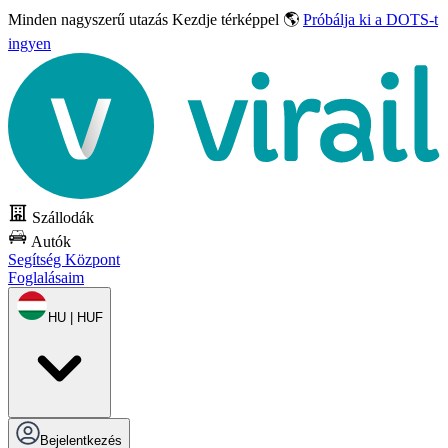
Minden nagyszerű utazás
Kezdje térképpel 🌎
Próbálja ki a DOTS-t
ingyen
Szállodák
Autók
Segítség Központ
Foglalásaim
HU | HUF
Bejelentkezés