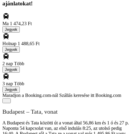
ajánlatokat!
Ma
1 474,23 Ft
Jegyek
Holnap
1 488,65 Ft
Jegyek
2 nap
Több
Jegyek
3 nap
Több
Jegyek
Maradjon a Booking.com-nál
Szállás keresése itt Booking.com
Budapest – Tata, vonat
A Budapest és Tata közötti út a vonat által 56,86 km és 1 ó és 27 p.
Naponta 54 kapcsolat van, az első indulás 8:25, az utolsó pedig
16:40. A Budapest-ről a Tata-re a vonat-val már 1 495,86 Ft vagy