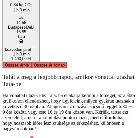
0.34 kg CO
2
1 h 0 min
14:55
Budapest-DéLi
15:55
Tata
közvetlen járat
1 h 0 min
1 490,00 Ft
Összes ár
Ma
Összes ár
Holnap
Találja meg a legjobb napot, amikor vonattal utazhat
Tata-be
Ha vonattal utazik ide: Tata, ha el akarja kerülni a tömeget, az alábbi
grafikonon ellenőrizheti, hogy ügyfeleink milyen gyakran utaznak a
következő 30 napban. Átlagosan az utazási csúcsidő reggel 6:30 és
9 óra között, vagy este 16 és 19 óra között van. Kérjük, tartsa ezt
szem előtt, amikor a kiindulási pontra utazik, mert előfordulhat,
hogy hosszabb időre lesz szüksége az érkezéshez, különösen a
nagyvárosokban!