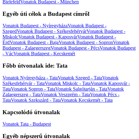
Bielefeld
Vonatok Budapest - München
Egyéb úti célok a Budapest címről
Vonatok Budapest - Nyíregyháza
Vonatok Budapest -
Szeged
Vonatok Budapest - Székesfehérvár
Vonatok Budapest -
Miskolc
Vonatok Budapest - Kaposvár
Vonatok Budapest -
Érd
Vonatok Budapest - Baja
Vonatok Budapest - Sopron
Vonatok
Budapest - Zalaegerszeg
Vonatok Budapest - Pécs
Vonatok Budapest
- Vác
Vonatok Budapest - Kecskemét
Főbb útvonalak ide: Tata
Vonatok Nyíregyháza - Tata
Vonatok Szeged - Tata
Vonatok
Székesfehérvár - Tata
Vonatok Miskolc - Tata
Vonatok Kaposvár -
Tata
Vonatok Sopron - Tata
Vonatok Salgótarján - Tata
Vonatok
Zalaegerszeg - Tata
Vonatok Veszprém - Tata
Vonatok Pécs -
Tata
Vonatok Szekszárd - Tata
Vonatok Kecskemét - Tata
Kapcsolódó útvonalak
Vonatok Tata - Budapest
Egyéb népszerű útvonalak