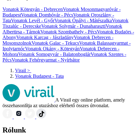
Vonatok Kötegyán - Debrecen
Vonatok Mosonmagyaróvár -
Budapest
Vonatok Dombóvár - Pécs
Vonatok Oroszlány -
Tata
Vonatok Levél - Győr
Vonatok Ópályi - Mátészalka
Vonatok
Tiszalúc - Derecske
Vonatok Solymár - Dunaharaszti
Vonatok
Albertirsa - Tárnok
Vonatok Szombathely - Pécs
Vonatok Budaörs -
Abony
Vonatok Karcag - Jászladány
Vonatok Debrecen -
Mosonszolnok
Vonatok Galac - Tekucs
Vonatok Balassagyarmat -
Ipolytarnóc
Vonatok Okány - Kötegyán
Vonatok Debrecen -
Mohora
Vonatok Somogyvár - Balatonboglár
Vonatok Szentes -
Pécs
Vonatok Fehérgyarmat - Nyírbátor
Virail
>
Vonatok Budapest - Tata
A Virail egy online platform, amely
összehasonlítja az utazáshoz elérhető összes útvonalat.
Rólunk