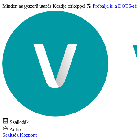
Minden nagyszerű utazás
Kezdje térképpel 🌎
Próbálja ki a DOTS-t 
Szállodák
Autók
Segítség Központ