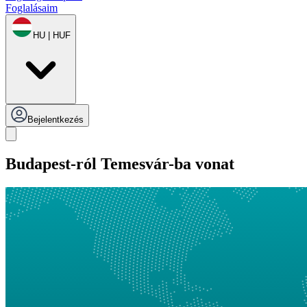
Foglalásaim
HU | HUF
Bejelentkezés
Budapest-ról Temesvár-ba vonat