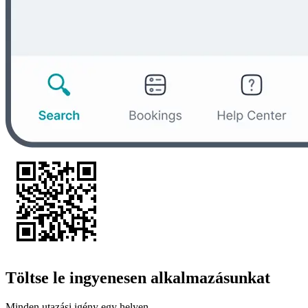
Töltse le ingyenesen alkalmazásunkat
Minden utazási igény egy helyen