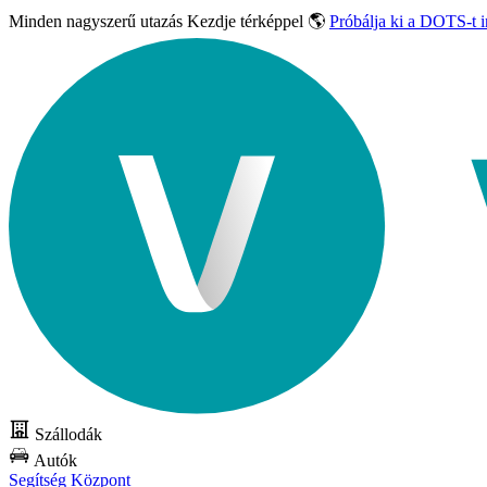
Minden nagyszerű utazás
Kezdje térképpel 🌎
Próbálja ki a DOTS-t 
Szállodák
Autók
Segítség Központ