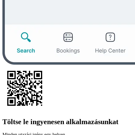
Töltse le ingyenesen alkalmazásunkat
Minden utazási igény egy helyen