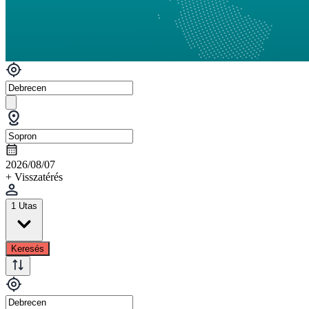
2026/08/07
+ Visszatérés
1 Utas
Keresés