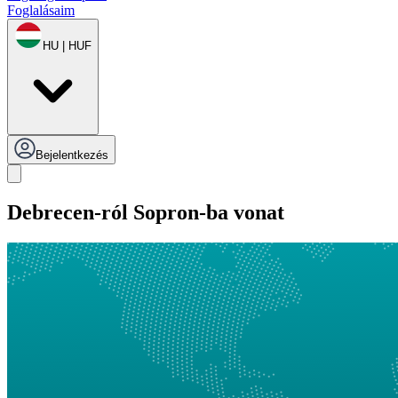
Foglalásaim
HU | HUF
Bejelentkezés
Debrecen-ról Sopron-ba vonat