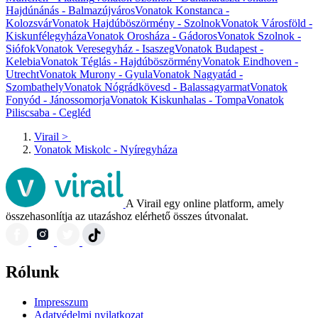
Hajdúnánás - Balmazújváros
Vonatok Konstanca -
Kolozsvár
Vonatok Hajdúböszörmény - Szolnok
Vonatok Városföld -
Kiskunfélegyháza
Vonatok Orosháza - Gádoros
Vonatok Szolnok -
Siófok
Vonatok Veresegyház - Isaszeg
Vonatok Budapest -
Kelebia
Vonatok Téglás - Hajdúböszörmény
Vonatok Eindhoven -
Utrecht
Vonatok Murony - Gyula
Vonatok Nagyatád -
Szombathely
Vonatok Nógrádkövesd - Balassagyarmat
Vonatok
Fonyód - Jánossomorja
Vonatok Kiskunhalas - Tompa
Vonatok
Piliscsaba - Cegléd
Virail
>
Vonatok Miskolc - Nyíregyháza
A Virail egy online platform, amely
összehasonlítja az utazáshoz elérhető összes útvonalat.
Rólunk
Impresszum
Adatvédelmi nyilatkozat