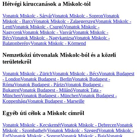
Hétvégi kiruccanások a Miskolc-tól
Vonatok Miskolc - Sárvár
Vonatok Miskolc - Sopron
Vonatok
Miskolc - Barcs
Vonatok Miskolc - Zalaegerszeg
Vonatok Miskolc -
Lenti
Vonatok Miskolc - Csurgó
Vonatok Miskolc -
Nagycenk
Vonatok Miskolc - Vasvár
Vonatok Miskolc -
Bécs
Vonatok Miskolc - Nagykanizsa
Vonatok Miskolc -
Balatonberény
Vonatok Miskolc - Körmend
Nemzetközi útvonalak Miskolc-ból és a közeli
területekről
Vonatok Miskolc - Zürich
Vonatok Miskolc - Bécs
Vonatok Budapest
- London
Vonatok Budapest - Berlin
Vonatok Budapest -
Róma
Vonatok Budapest - Párizs
Vonatok Budapest -
Bukarest
Vonatok Budapest - Milánó
Vonatok Tata -
München
Vonatok Budapest - München
Vonatok Budapest -
Koppenhága
Vonatok Budapest - Marseille
Egyéb úti célok a Miskolc címről
Vonatok Miskolc - Kecskemét
Vonatok Miskolc - Debrecen
Vonatok
Miskolc - Szombathely
Vonatok Miskolc - Szeged
Vonatok Miskolc -
Érd
Vonatok Miskolc - Sopron
Vonatok Miskolc - Baja
Vonatok