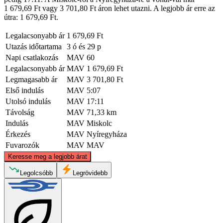
1 679,69 Ft vagy 3 701,80 Ft áron lehet utazni. A legjobb ár erre az
útra: 1 679,69 Ft.
Legalacsonyabb ár
1 679,69 Ft
Utazás időtartama
3 ó és 29 p
Napi csatlakozás
MAV
60
Legalacsonyabb ár
MAV
1 679,69 Ft
Legmagasabb ár
MAV
3 701,80 Ft
Első indulás
MAV
5:07
Utolsó indulás
MAV
17:11
Távolság
MAV
71,33 km
Indulás
MAV
Miskolc
Érkezés
MAV
Nyíregyháza
Fuvarozók
MAV
MAV
©
CARTO
, ©
OpenStreetMap
contributors
Keresse meg a legjobb árat
Legolcsóbb
Legrövidebb
Miskolc