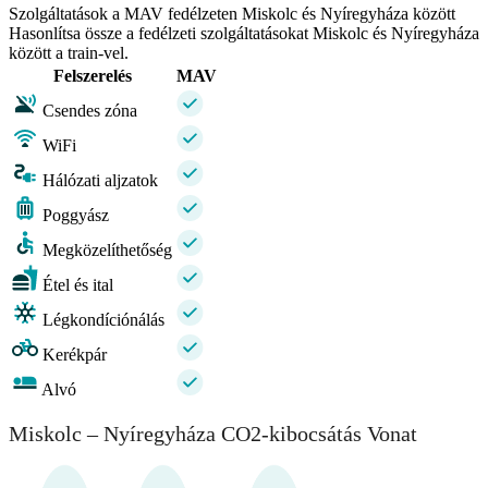
Szolgáltatások a MAV fedélzeten Miskolc és Nyíregyháza között
Hasonlítsa össze a fedélzeti szolgáltatásokat Miskolc és Nyíregyháza
között a train-vel.
Felszerelés
MAV
Csendes zóna
WiFi
Hálózati aljzatok
Poggyász
Megközelíthetőség
Étel és ital
Légkondíciónálás
Kerékpár
Alvó
Miskolc – Nyíregyháza CO2-kibocsátás Vonat