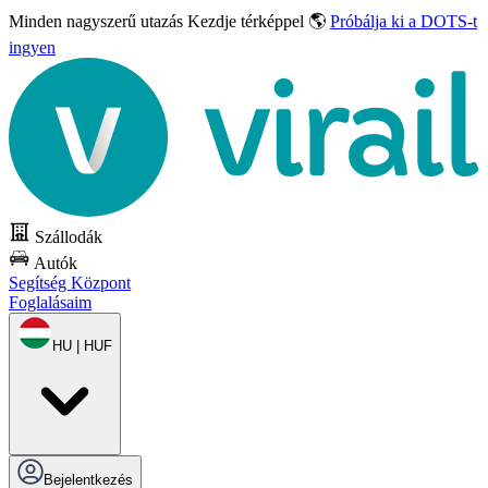
Minden nagyszerű utazás
Kezdje térképpel 🌎
Próbálja ki a DOTS-t
ingyen
Szállodák
Autók
Segítség Központ
Foglalásaim
HU | HUF
Bejelentkezés