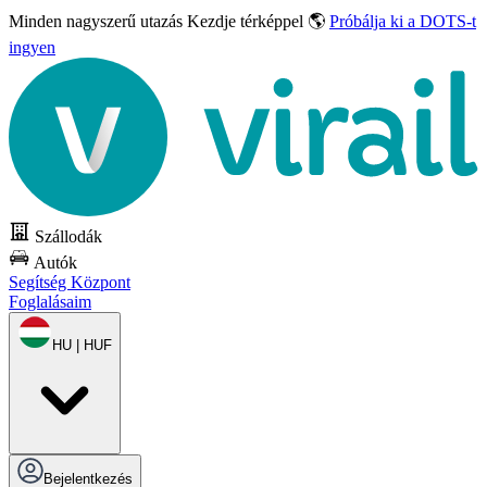
Minden nagyszerű utazás
Kezdje térképpel 🌎
Próbálja ki a DOTS-t
ingyen
Szállodák
Autók
Segítség Központ
Foglalásaim
HU | HUF
Bejelentkezés