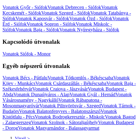
Vonatok Győr - Siófok
Vonatok Debrecen - Siófok
Vonatok
Kecskemét - Siófok
Vonatok Szeged - Siófok
Vonatok Tatabánya -
Siófok
Vonatok Kaposvár - Siófok
Vonatok Ózd - Siófok
Vonatok
Érd - Siófok
Vonatok Sopron - Siófok
Vonatok Miskolc -
Siófok
Vonatok Baja - Siófok
Vonatok Nyíregyháza - Siófok
Kapcsolódó útvonalak
Vonatok Siófok - Monor
Egyéb népszerű útvonalak
Vonatok Bécs - Pátfalu
Vonatok Tótkomlós - Békéscsaba
Vonatok
Kijev - Munkács
Vonatok Csárdaszállás - Békéscsaba
Vonatok Baja -
Székesfehérvár
Vonatok Craiova - Jászvásár
Vonatok Budapest -
Abda
Vonatok Dunaújváros - Alap
Vonatok Gyál - Hernád
Vonatok
Vásárosnamény - Nagykálló
Vonatok Rábapatona -
Mosonmagyaróvár
Vonatok Pilisvörösvár - Szeged
Vonatok Tárnok -
Budaörs
Vonatok Balatonfenyves - Balatonszárszó
Vonatok
Kistótfalu - Pécs
Vonatok Bodrogkeresztúr - Miskolc
Vonatok Bagod
- Zalaegerszeg
Vonatok Szolnok - Sátoraljaújhely
Vonatok Budapest
- Dorog
Vonatok Magyarnándor - Balassagyarmat
Virail
>