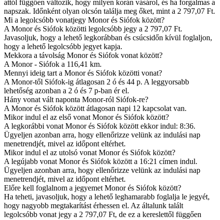
attól függően változik, hogy milyen korán vásárol, és ha forgalmas a
napszak. Időnként olyan olcsón találja meg őket, mint a 2 797,07 Ft.
Mi a legolcsóbb vonatjegy Monor és Siófok között?
A Monor és Siófok közötti legolcsóbb jegy a 2 797,07 Ft.
Javasoljuk, hogy a lehető legkorábban és csúcsidőn kívül foglaljon,
hogy a lehető legolcsóbb jegyet kapja.
Mekkora a távolság Monor és Siófok vonat között?
A Monor - Siófok a 116,41 km.
Mennyi ideig tart a Monor és Siófok közötti vonat?
A Monor-től Siófok-ig átlagosan 2 ó és 44 p. A leggyorsabb
lehetőség azonban a 2 ó és 7 p-ban ér el.
Hány vonat vált naponta Monor-ról Siófok-re?
A Monor és Siófok között átlagosan napi 12 kapcsolat van.
Mikor indul el az első vonat Monor és Siófok között?
A legkorábbi vonat Monor és Siófok között ekkor indul: 8:36.
Ügyeljen azonban arra, hogy ellenőrizze velünk az indulási nap
menetrendjét, mivel az időpont eltérhet.
Mikor indul el az utolsó vonat Monor és Siófok között?
A legújabb vonat Monor és Siófok között a 16:21 címen indul.
Ügyeljen azonban arra, hogy ellenőrizze velünk az indulási nap
menetrendjét, mivel az időpont eltérhet.
Előre kell foglalnom a jegyemet Monor és Siófok között?
Ha teheti, javasoljuk, hogy a lehető leghamarabb foglalja le jegyét,
hogy nagyobb megtakarítást érhessen el. Az általunk talált
legolcsóbb vonat jegy a 2 797,07 Ft, de ez a kereslettől függően