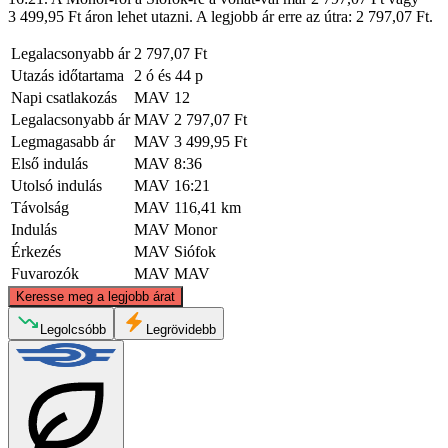
3 499,95 Ft áron lehet utazni. A legjobb ár erre az útra: 2 797,07 Ft.
Legalacsonyabb ár
2 797,07 Ft
Utazás időtartama
2 ó és 44 p
Napi csatlakozás
MAV
12
Legalacsonyabb ár
MAV
2 797,07 Ft
Legmagasabb ár
MAV
3 499,95 Ft
Első indulás
MAV
8:36
Utolsó indulás
MAV
16:21
Távolság
MAV
116,41 km
Indulás
MAV
Monor
Érkezés
MAV
Siófok
Fuvarozók
MAV
MAV
©
CARTO
, ©
OpenStreetMap
contributors
Keresse meg a legjobb árat
Legolcsóbb
Legrövidebb
Monor