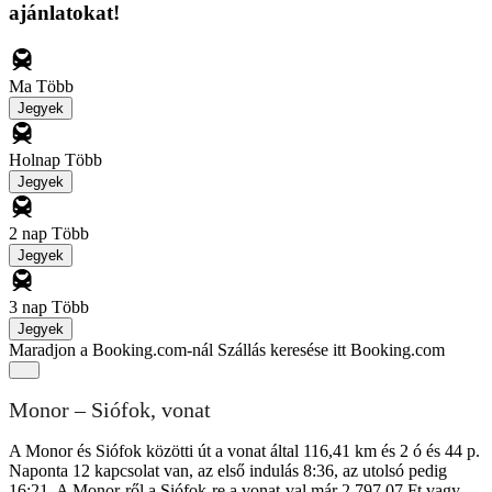
ajánlatokat!
Ma
Több
Jegyek
Holnap
Több
Jegyek
2 nap
Több
Jegyek
3 nap
Több
Jegyek
Maradjon a Booking.com-nál
Szállás keresése itt Booking.com
Monor – Siófok, vonat
A Monor és Siófok közötti út a vonat által 116,41 km és 2 ó és 44 p.
Naponta 12 kapcsolat van, az első indulás 8:36, az utolsó pedig
16:21. A Monor-ről a Siófok-re a vonat-val már 2 797,07 Ft vagy