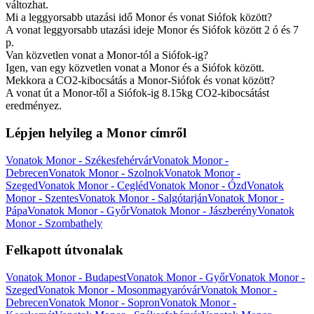
változhat.
Mi a leggyorsabb utazási idő Monor és vonat Siófok között?
A vonat leggyorsabb utazási ideje Monor és Siófok között 2 ó és 7
p.
Van közvetlen vonat a Monor-tól a Siófok-ig?
Igen, van egy közvetlen vonat a Monor és a Siófok között.
Mekkora a CO2-kibocsátás a Monor-Siófok és vonat között?
A vonat út a Monor-től a Siófok-ig 8.15kg CO2-kibocsátást
eredményez.
Lépjen helyileg a Monor címről
Vonatok Monor - Székesfehérvár
Vonatok Monor -
Debrecen
Vonatok Monor - Szolnok
Vonatok Monor -
Szeged
Vonatok Monor - Cegléd
Vonatok Monor - Ózd
Vonatok
Monor - Szentes
Vonatok Monor - Salgótarján
Vonatok Monor -
Pápa
Vonatok Monor - Győr
Vonatok Monor - Jászberény
Vonatok
Monor - Szombathely
Felkapott útvonalak
Vonatok Monor - Budapest
Vonatok Monor - Győr
Vonatok Monor -
Szeged
Vonatok Monor - Mosonmagyaróvár
Vonatok Monor -
Debrecen
Vonatok Monor - Sopron
Vonatok Monor -