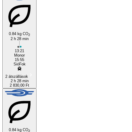
0.84 kg CO
2
2 h 28 min
13:21
Monor
15:55
SióFok
2 átszállások
2 h 28 min
2 830,00 Ft
0.84 kg CO
2