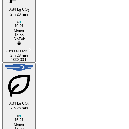
0.84 kg CO
2
2 h 28 min
Siófok
16:21
Monor
18:55
SióFok
2 átszállások
2 h 28 min
2 830,00 Ft
0.84 kg CO
2
2 h 28 min
15:21
Monor
17:55