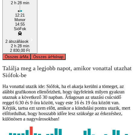
2 h 28 min
12:21
Monor
14:55
SióFok
2 átszállások
2 h 28 min
2 830,00 Ft
Összes ár
Ma
Összes ár
Holnap
Találja meg a legjobb napot, amikor vonattal utazhat
Siófok-be
Ha vonattal utazik ide: Siófok, ha el akarja kerülni a tömeget, az
alábbi grafikonon ellenőrizheti, hogy ügyfeleink milyen gyakran
utaznak a következő 30 napban. Átlagosan az utazási csúcsidő
reggel 6:30 és 9 óra között, vagy este 16 és 19 óra között van.
Kérjük, tartsa ezt szem előtt, amikor a kiindulási pontra utazik, mert
előfordulhat, hogy hosszabb időre lesz szüksége az érkezéshez,
különösen a nagyvárosokban!