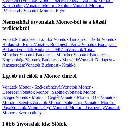
Kecskemét
Vonatok Monor - Székesfehérvár
Vonatok Monor -
Szombathely
Vonatok Monor - Szolnok
Vonatok Monor -
Békéscsaba
Vonatok Monor - Eger
Nemzetközi útvonalak Monor-ból és a közeli
területekről
Vonatok Budapest - London
Vonatok Budapest - Berlin
Vonatok
Budapest - Róma
Vonatok Budapest - Párizs
Vonatok Budapest -
Bukarest
Vonatok Budapest - Milánó
Vonatok Tata -
München
Vonatok Budapest - München
Vonatok Budapest -
Koppenhága
Vonatok Budapest - Marseille
Vonatok Budapest -
Amszterdam
Vonatok Budapest - Krakkó
Egyéb úti célok a Monor címről
Vonatok Monor - Székesfehérvár
Vonatok Monor -
Debrecen
Vonatok Monor - Szolnok
Vonatok Monor -
Szeged
Vonatok Monor - Cegléd
Vonatok Monor - Ózd
Vonatok
Monor - Szentes
Vonatok Monor - Salgótarján
Vonatok Monor -
Pápa
Vonatok Monor - Győr
Vonatok Monor - Jászberény
Vonatok
Monor - Szombathely
Főbb útvonalak ide: Siófok