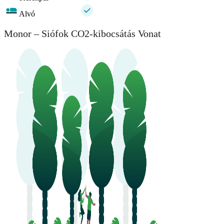
Alvó
Monor – Siófok CO2-kibocsátás Vonat