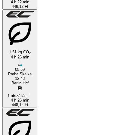
4 h 22 min
448,12 Ft
1.51 kg CO
2
4 h 26 min
05:59
Praha Skalka
12:43
Berlin Hbf
1 átszállás
4 h 26 min
448,12 Ft