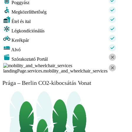
Poggyász
Megközelíthetőség
Étel és ital
Légkondíciónálás
Kerékpár
Alvó
Szórakoztató Portál
landingPage.services.mobility_and_wheelchair_services
Prága – Berlin CO2-kibocsátás Vonat