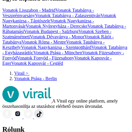
Vonatok Lisszabon - Madrid
Vonatok Tatabánya -
Veszprémvarsány
Vonatok Tatabánya - Zalaszentiván
Vonatok
Nagykanizsa - Tápiószele
Vonatok Nagykanizsa -
Martonvásár
Vonatok Nyíregyháza - Derecske
Vonatok Tatabánya -
Rábatamási
Vonatok Budapest - Salzburg
Vonatok Szeben -
Szatmárnémeti
Vonatok Dévaványa - Monor
Vonatok Rátót -
Tatabánya
Vonatok Róma - Mestre
Vonatok Tatabánya -
Keszthely
Vonatok Nagykanizsa - Szentgotthárd
Vonatok Tatabánya
- Egyházasrádóc
Vonatok Prága - München
Vonatok Füzesabony -
Fonyód
Vonatok Fonyód - Füzesabony
Vonatok Kaposvár -
Eger
Vonatok Kaposvár - Cegléd
Virail
>
Vonatok Prága - Berlin
A Virail egy online platform, amely
összehasonlítja az utazáshoz elérhető összes útvonalat.
Rólunk