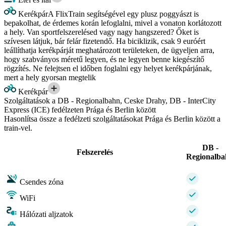
Kerékpár
A FlixTrain segítségével egy plusz poggyászt is
bepakolhat, de érdemes korán lefoglalni, mivel a vonaton korlátozott
a hely. Van sportfelszerelésed vagy nagy hangszered? Őket is
szívesen látjuk, bár felár fizetendő. Ha biciklizik, csak 9 euróért
leállíthatja kerékpárját meghatározott területeken, de ügyeljen arra,
hogy szabványos méretű legyen, és ne legyen benne kiegészítő
rögzítés. Ne felejtsen el időben foglalni egy helyet kerékpárjának,
mert a hely gyorsan megtelik
Kerékpár
Szolgáltatások a DB - Regionalbahn, Ceske Drahy, DB - InterCity
Express (ICE) fedélzeten Prága és Berlin között
Hasonlítsa össze a fedélzeti szolgáltatásokat Prága és Berlin között a
train-vel.
DB -
Felszerelés
Regionalb
Csendes zóna
WiFi
Hálózati aljzatok