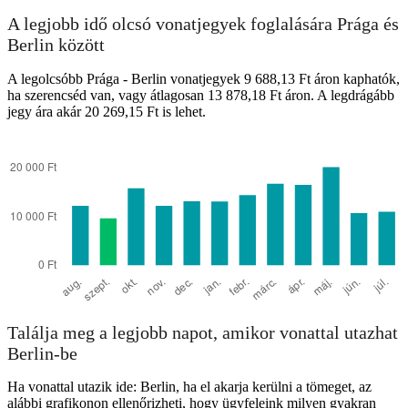
A legjobb idő olcsó vonatjegyek foglalására Prága és
Berlin között
A legolcsóbb Prága - Berlin vonatjegyek 9 688,13 Ft áron kaphatók,
ha szerencséd van, vagy átlagosan 13 878,18 Ft áron. A legdrágább
jegy ára akár 20 269,15 Ft is lehet.
Találja meg a legjobb napot, amikor vonattal utazhat
Berlin-be
Ha vonattal utazik ide: Berlin, ha el akarja kerülni a tömeget, az
alábbi grafikonon ellenőrizheti, hogy ügyfeleink milyen gyakran