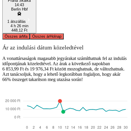
Praha Skalka
14:43
Berlin Hbf
1 átszállás
4 h 26 min
448,12 Ft
Összes ár
Ma
Összes ár
Holnap
Ár az indulási dátum közeledtével
A vonattársaságok magasabb jegyárakat számíthatnak fel az indulás
időpontjának közeledtével. Az árak a következő napokban
6 853,99 Ft és 19 976,34 Ft között mozoghatnak, de változhatnak.
Azt tanácsoljuk, hogy a lehető legkorábban foglaljon, hogy akár
66% összeget takarítson meg utazása során!