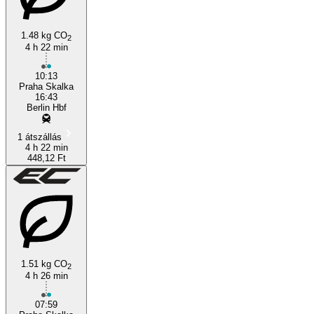
1.48 kg CO
2
4 h 22 min
10:13
Praha Skalka
16:43
Berlin Hbf
1 átszállás
4 h 22 min
448,12 Ft
1.51 kg CO
2
4 h 26 min
07:59