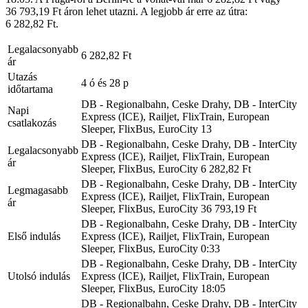
36 793,19 Ft áron lehet utazni. A legjobb ár erre az útra:
6 282,82 Ft.
Legalacsonyabb
6 282,82 Ft
ár
Utazás
4 ó és 28 p
időtartama
DB - Regionalbahn, Ceske Drahy, DB - InterCity
Napi
Express (ICE), Railjet, FlixTrain, European
csatlakozás
Sleeper, FlixBus, EuroCity
13
DB - Regionalbahn, Ceske Drahy, DB - InterCity
Legalacsonyabb
Express (ICE), Railjet, FlixTrain, European
ár
Sleeper, FlixBus, EuroCity
6 282,82 Ft
DB - Regionalbahn, Ceske Drahy, DB - InterCity
Legmagasabb
Express (ICE), Railjet, FlixTrain, European
ár
Sleeper, FlixBus, EuroCity
36 793,19 Ft
DB - Regionalbahn, Ceske Drahy, DB - InterCity
Első indulás
Express (ICE), Railjet, FlixTrain, European
Sleeper, FlixBus, EuroCity
0:33
DB - Regionalbahn, Ceske Drahy, DB - InterCity
Utolsó indulás
Express (ICE), Railjet, FlixTrain, European
Sleeper, FlixBus, EuroCity
18:05
DB - Regionalbahn, Ceske Drahy, DB - InterCity