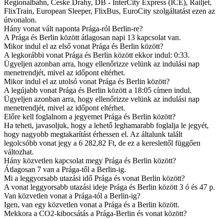
Regionalbahn, Ceske Drahy, DB - InterCity Express (ICE), Railjet,
FlixTrain, European Sleeper, FlixBus, EuroCity szolgáltatást ezen az
útvonalon.
Hány vonat vált naponta Prága-ról Berlin-re?
A Prága és Berlin között átlagosan napi 13 kapcsolat van.
Mikor indul el az első vonat Prága és Berlin között?
A legkorábbi vonat Prága és Berlin között ekkor indul: 0:33.
Ügyeljen azonban arra, hogy ellenőrizze velünk az indulási nap
menetrendjét, mivel az időpont eltérhet.
Mikor indul el az utolsó vonat Prága és Berlin között?
A legújabb vonat Prága és Berlin között a 18:05 címen indul.
Ügyeljen azonban arra, hogy ellenőrizze velünk az indulási nap
menetrendjét, mivel az időpont eltérhet.
Előre kell foglalnom a jegyemet Prága és Berlin között?
Ha teheti, javasoljuk, hogy a lehető leghamarabb foglalja le jegyét,
hogy nagyobb megtakarítást érhessen el. Az általunk talált
legolcsóbb vonat jegy a 6 282,82 Ft, de ez a kereslettől függően
változhat.
Hány közvetlen kapcsolat megy Prága és Berlin között?
Átlagosan 7 van a Prága-től a Berlin-ig.
Mi a leggyorsabb utazási idő Prága és vonat Berlin között?
A vonat leggyorsabb utazási ideje Prága és Berlin között 3 ó és 47 p.
Van közvetlen vonat a Prága-tól a Berlin-ig?
Igen, van egy közvetlen vonat a Prága és a Berlin között.
Mekkora a CO2-kibocsátás a Prága-Berlin és vonat között?