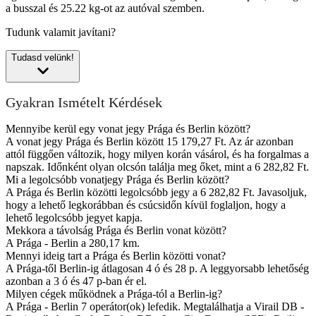
a busszal és 25.22 kg-ot az autóval szemben.
Tudunk valamit javítani?
Tudasd velünk!
Gyakran Ismételt Kérdések
Mennyibe kerül egy vonat jegy Prága és Berlin között?
A vonat jegy Prága és Berlin között 15 179,27 Ft. Az ár azonban
attól függően változik, hogy milyen korán vásárol, és ha forgalmas a
napszak. Időnként olyan olcsón találja meg őket, mint a 6 282,82 Ft.
Mi a legolcsóbb vonatjegy Prága és Berlin között?
A Prága és Berlin közötti legolcsóbb jegy a 6 282,82 Ft. Javasoljuk,
hogy a lehető legkorábban és csúcsidőn kívül foglaljon, hogy a
lehető legolcsóbb jegyet kapja.
Mekkora a távolság Prága és Berlin vonat között?
A Prága - Berlin a 280,17 km.
Mennyi ideig tart a Prága és Berlin közötti vonat?
A Prága-től Berlin-ig átlagosan 4 ó és 28 p. A leggyorsabb lehetőség
azonban a 3 ó és 47 p-ban ér el.
Milyen cégek működnek a Prága-tól a Berlin-ig?
A Prága - Berlin 7 operátor(ok) lefedik. Megtalálhatja a Virail DB -