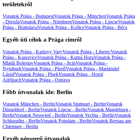
területekről
Vonatok Prága - Budapest
Vonatok Prága - München
Vonatok Prága
- Drezda
Vonatok Prága - Nürnberg
Vonatok Prága - Lipcse
Vonatok
Prága - Bratislava
Vonatok Prága - Košice
Vonatok Prága - Bécs
Egyéb úti célok a Prága címről
Vonatok Prága - Karlovy Vary
Vonatok Prága - Liberec
Vonatok
Prága - Kunovice
Vonatok Prága - Kutná Hora
Vonatok Prága -
Mladá Boleslav
Vonatok Prága - Jicin
Vonatok Prága -
Nymburk
Vonatok Prága - Plzeň
Vonatok Prága - Mariánské
Lázně
Vonatok Prága - Písek
Vonatok Prága - Horní
Adršpach
Vonatok Prága - Ostrava
Főbb útvonalak ide: Berlin
Vonatok München - Berlin
Vonatok Stuttgart - Berlin
Vonatok
Düsseldorf - Berlin
Vonatok Lipcse - Berlin
Vonatok Magdeburg -
Berlin
Vonatok Neuwied - Berlin
Vonatok Vechta - Berlin
Vonatok
Schkeuditz - Berlin
Vonatok Potsdam - Berlin
Vonatok Bernau am
Chiemsee - Berlin
Egyéb népszerű útvonalak