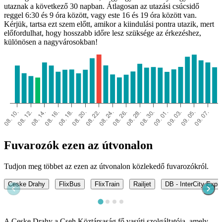
utaznak a következő 30 napban. Átlagosan az utazási csúcsidő
reggel 6:30 és 9 óra között, vagy este 16 és 19 óra között van.
Kérjük, tartsa ezt szem előtt, amikor a kiindulási pontra utazik, mert
előfordulhat, hogy hosszabb időre lesz szüksége az érkezéshez,
különösen a nagyvárosokban!
Fuvarozók ezen az útvonalon
Tudjon meg többet az ezen az útvonalon közlekedő fuvarozókról.
Ceske Drahy
FlixBus
FlixTrain
Railjet
DB - InterCity Expr
A Ceske Drahy a Cseh Köztársaság fő vasúti szolgáltatója, amely