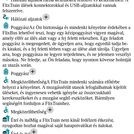
FlixTrain ülések konnektorokkal és USB-aljzatokkal vannak
felszerelve.
Hálózati aljzatok
Poggyász
Az Ön biztonsága és mindenki kényelme érdekében a
FlixBus lehetővé teszi, hogy egy kézipoggyászt vigyen magával,
amely elfér az ülés alatt vagy a fej feletti rekeszben. Egy feladott
poggyász is megengedett, de ügyeljen arra, hogy egyedül tudja be-
és kirakni, és a fej feletti térben vagy az ülése alatt tárolja. Ügyeljen
arra, hogy poggyásza ne legyen terjedelmes, és ne jelentsen veszélyt
másokra. Ne feledje, az Ön feladata, hogy nyomon kövesse holmiját
az utazás során.
Poggyász
Megközelíthetőség
A FlixTrain mindenki számára előtérbe
helyezi a kényelmet. A mozgássérült utasok lefoglalhatnak kijelölt
üléseket, és ingyenesen vehetik igénybe az összecsukható
kerekesszékeket és a mozgást segítő eszközöket. Bármilyen
segítségért forduljon a FlixTrainhez.
Megközelíthetőség
Étel és ital
Míg a FlixTrain nem kínál fedélzeti étkezést,
nyugodtan hozhat magával saját harapnivalókat és italokat.
Étel és ital