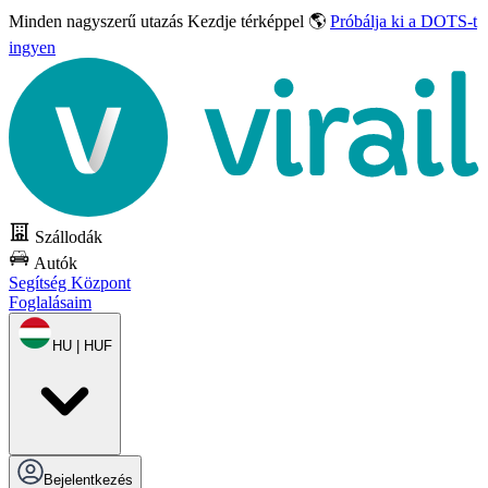
Minden nagyszerű utazás
Kezdje térképpel 🌎
Próbálja ki a DOTS-t
ingyen
Szállodák
Autók
Segítség Központ
Foglalásaim
HU | HUF
Bejelentkezés