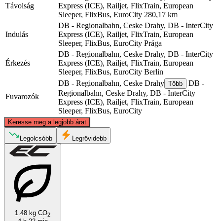
Távolság
Express (ICE), Railjet, FlixTrain, European
Sleeper, FlixBus, EuroCity
280,17 km
DB - Regionalbahn, Ceske Drahy, DB - InterCity
Indulás
Express (ICE), Railjet, FlixTrain, European
Sleeper, FlixBus, EuroCity
Prága
DB - Regionalbahn, Ceske Drahy, DB - InterCity
Érkezés
Express (ICE), Railjet, FlixTrain, European
Sleeper, FlixBus, EuroCity
Berlin
DB - Regionalbahn, Ceske Drahy
DB -
Több
Regionalbahn, Ceske Drahy, DB - InterCity
Fuvarozók
Express (ICE), Railjet, FlixTrain, European
Sleeper, FlixBus, EuroCity
©
CARTO
, ©
OpenStreetMap
contributors
Keresse meg a legjobb árat
Berlin
Legolcsóbb
Legrövidebb
1.48 kg CO
2