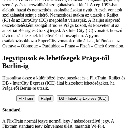
személy- és teherszállítási szolgáltatásokat kínál. A cég 1993-ban
alakult, hazai és nemzetközi szolgáltatásokat nyújt. A cseh vonatok
szolgáltatási szintje eltérő. Nemzetközi utakra az utazók a Railjet
(RJ) és az EuroCity (EC) megoldást választják. A Railjet alapvető
összeköttetésként szolgál Brno és Prága között, és közvetlenül az
ausztriai Bécsig és Grazig terjed. Az InterCity (IC) vonatok hosszú
távú utazást tesznek lehetővé Csehországban. A gyors
csatlakozásokhoz a SuperCity vonatok optimálisak, különösen az
Ostrava – Olomouc – Pardubice – Prága – Plzeň – Cheb útvonalon.
Jegytípusok és lehetőségek Prága-től
Berlin-ig
Hasonlítsa össze a különböző jegytípusokat és a FlixTrain, Railjet és
DB - InterCity Express (ICE) által biztosított lehetőségeket, ha
Prága-ről Berlin-re utazik.
FlixTrain
Railjet
DB - InterCity Express (ICE)
Standard
A FlixTrain normál jegye normál jegy / másodosztályú jegy. A
Flixtrain standard jegy kényelmes ülést, garantált Wi-Fi-t,