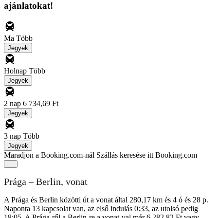
ajánlatokat!
Ma
Több
Jegyek
Holnap
Több
Jegyek
2 nap
6 734,69 Ft
Jegyek
3 nap
Több
Jegyek
Maradjon a Booking.com-nál
Szállás keresése itt Booking.com
Prága – Berlin, vonat
A Prága és Berlin közötti út a vonat által 280,17 km és 4 ó és 28 p.
Naponta 13 kapcsolat van, az első indulás 0:33, az utolsó pedig
18:05. A Prága-ről a Berlin-re a vonat-val már 6 282,82 Ft vagy