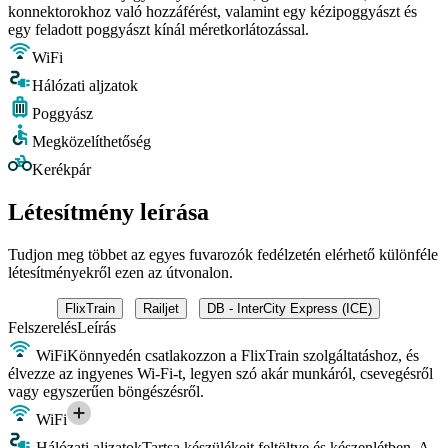
konnektorokhoz való hozzáférést, valamint egy kézipoggyászt és
egy feladott poggyászt kínál méretkorlátozással.
WiFi
Hálózati aljzatok
Poggyász
Megközelíthetőség
Kerékpár
Létesítmény leírása
Tudjon meg többet az egyes fuvarozók fedélzetén elérhető különféle
létesítményekről ezen az útvonalon.
FlixTrain
Railjet
DB - InterCity Express (ICE)
Felszerelés
Leírás
WiFi
Könnyedén csatlakozzon a FlixTrain szolgáltatáshoz, és
élvezze az ingyenes Wi-Fi-t, legyen szó akár munkáról, csevegésről
vagy egyszerűen böngészésről.
WiFi
Hálózati aljzatok
Tartsa készülékeit feltöltve és készenlétben. A