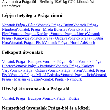
A vonat út a Prága-től a Berlin-ig 19.61kg CO2-kibocsátást
eredményez.
Lépjen helyileg a Prága címről
Vonatok Prága - Bílina
Vonatok Prága - Brünn
Vonatok Prága -
Nürnberg
Vonatok Prága - Mladá Boleslav
Vonatok Prága -
Plzeň
Vonatok Prága - Karlštejn
Vonatok Prága - Lipcse
Vonatok
Prága - Kunovice
Vonatok Prága - Ostrava
Vonatok Prága - Kutná
Hora
Vonatok Prága - Písek
Vonatok Prága - Horní Adršpach
Felkapott útvonalak
Vonatok Prága - Budapest
Vonatok Prága - Brünn
Vonatok Prága -
Liberec
Vonatok Prága - Pardubice
Vonatok Prága - Karlovy
Vary
Vonatok Prága - Ostrava
Vonatok Prága - Plzeň
Vonatok Prága -
Písek
Vonatok Prága - Mladá Boleslav
Vonatok Prága - Jicin
Vonatok
Prága - Mariánské Lázně
Vonatok Prága - Nymburk
Hétvégi kiruccanások a Prága-tól
Vonatok Prága - Budapest
Vonatok Prága - Košice
Nemzetközi útvonalak Prága-ból és a közeli