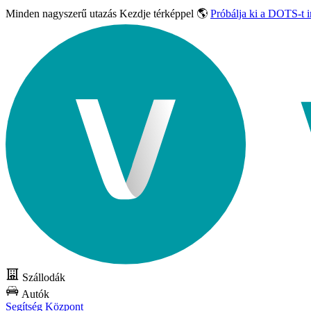
Minden nagyszerű utazás
Kezdje térképpel 🌎
Próbálja ki a DOTS-t 
Szállodák
Autók
Segítség Központ