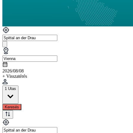
2026/08/08
+ Visszatérés
1 Utas
Keresés