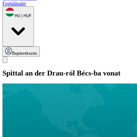
Foglalásaim
HU | HUF
Bejelentkezés
Spittal an der Drau-ról Bécs-ba vonat