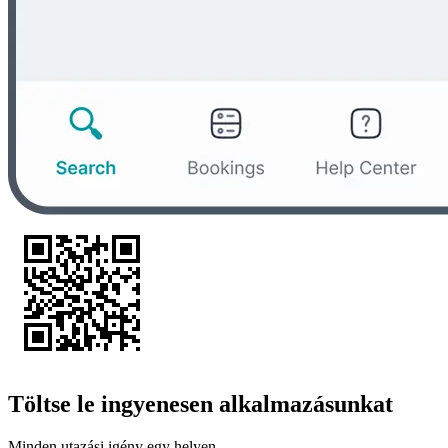
Töltse le ingyenesen alkalmazásunkat
Minden utazási igény egy helyen