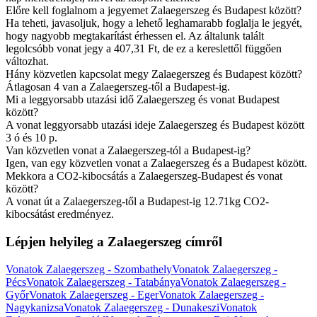
Előre kell foglalnom a jegyemet Zalaegerszeg és Budapest között?
Ha teheti, javasoljuk, hogy a lehető leghamarabb foglalja le jegyét,
hogy nagyobb megtakarítást érhessen el. Az általunk talált
legolcsóbb vonat jegy a 407,31 Ft, de ez a kereslettől függően
változhat.
Hány közvetlen kapcsolat megy Zalaegerszeg és Budapest között?
Átlagosan 4 van a Zalaegerszeg-től a Budapest-ig.
Mi a leggyorsabb utazási idő Zalaegerszeg és vonat Budapest
között?
A vonat leggyorsabb utazási ideje Zalaegerszeg és Budapest között
3 ó és 10 p.
Van közvetlen vonat a Zalaegerszeg-tól a Budapest-ig?
Igen, van egy közvetlen vonat a Zalaegerszeg és a Budapest között.
Mekkora a CO2-kibocsátás a Zalaegerszeg-Budapest és vonat
között?
A vonat út a Zalaegerszeg-től a Budapest-ig 12.71kg CO2-
kibocsátást eredményez.
Lépjen helyileg a Zalaegerszeg címről
Vonatok Zalaegerszeg - Szombathely
Vonatok Zalaegerszeg -
Pécs
Vonatok Zalaegerszeg - Tatabánya
Vonatok Zalaegerszeg -
Győr
Vonatok Zalaegerszeg - Eger
Vonatok Zalaegerszeg -
Nagykanizsa
Vonatok Zalaegerszeg - Dunakeszi
Vonatok