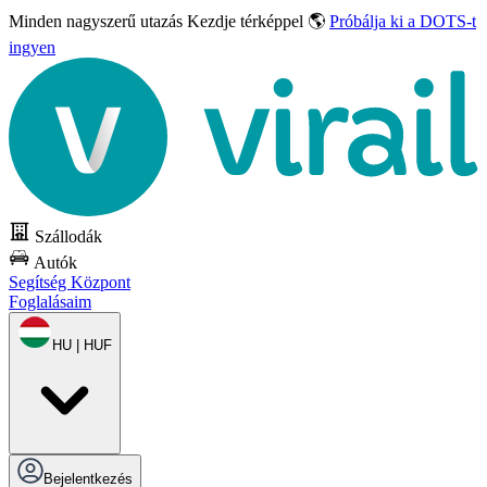
Minden nagyszerű utazás
Kezdje térképpel 🌎
Próbálja ki a DOTS-t
ingyen
Szállodák
Autók
Segítség Központ
Foglalásaim
HU | HUF
Bejelentkezés