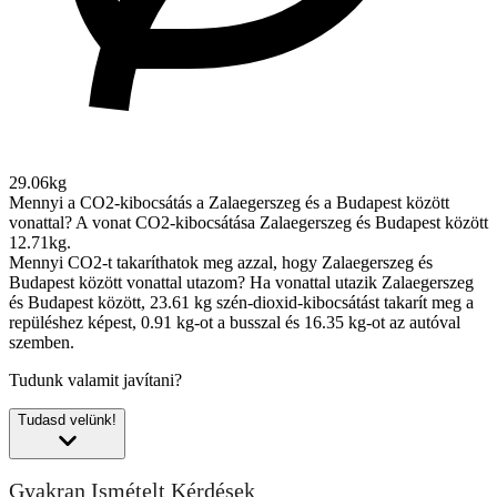
29.06kg
Mennyi a CO2-kibocsátás a Zalaegerszeg és a Budapest között
vonattal?
A vonat CO2-kibocsátása Zalaegerszeg és Budapest között
12.71kg.
Mennyi CO2-t takaríthatok meg azzal, hogy Zalaegerszeg és
Budapest között vonattal utazom?
Ha vonattal utazik Zalaegerszeg
és Budapest között, 23.61 kg szén-dioxid-kibocsátást takarít meg a
repüléshez képest, 0.91 kg-ot a busszal és 16.35 kg-ot az autóval
szemben.
Tudunk valamit javítani?
Tudasd velünk!
Gyakran Ismételt Kérdések