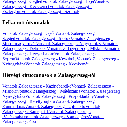
Zalaegerszeg - Cegléd
Vonatok Zalaegerszeg - Baja
Vonatok
Zalaegerszeg - Kecskemét
Vonatok Zalaegerszeg -
Esztergom
Vonatok Zalaegerszeg - Szolnok
Felkapott útvonalak
Vonatok Zalaegerszeg - Győr
Vonatok Zalaegerszeg -
Szeged
Vonatok Zalaegerszeg - Siófok
Vonatok Zalaegerszeg -
Mosonmagyaróvár
Vonatok Zalaegerszeg - Nagykanizsa
Vonatok
Zalaegerszeg - Debrecen
Vonatok Zalaegerszeg - Miskolc
Vonatok
Zalaegerszeg - Hegyeshalom
Vonatok Zalaegerszeg -
Sopron
Vonatok Zalaegerszeg - Keszthely
Vonatok Zalaegerszeg -
Nyíregyháza
Vonatok Zalaegerszeg - Kecskemét
Hétvégi kiruccanások a Zalaegerszeg-tól
Vonatok Zalaegerszeg - Kazincbarcika
Vonatok Zalaegerszeg -
Miskolc
Vonatok Zalaegerszeg - Mátészalka
Vonatok Zalaegerszeg -
Nyíregyháza
Vonatok Zalaegerszeg - Püspökladány
Vonatok
Zalaegerszeg - Berettyóújfalu
Vonatok Zalaegerszeg -
Kunmadaras
Vonatok Zalaegerszeg - Újfehértó
Vonatok
Zalaegerszeg - Sárospatak
Vonatok Zalaegerszeg -
Békéscsaba
Vonatok Zalaegerszeg - Vámospércs
Vonatok
Zalaegerszeg - Gyula