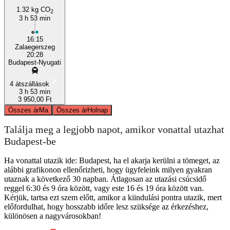
1.32 kg CO
2
3 h 53 min
16:15
Zalaegerszeg
20:28
Budapest-Nyugati
4 átszállások
3 h 53 min
3 950,00 Ft
Összes ár
Ma
Összes ár
Holnap
Találja meg a legjobb napot, amikor vonattal utazhat
Budapest-be
Ha vonattal utazik ide: Budapest, ha el akarja kerülni a tömeget, az
alábbi grafikonon ellenőrizheti, hogy ügyfeleink milyen gyakran
utaznak a következő 30 napban. Átlagosan az utazási csúcsidő
reggel 6:30 és 9 óra között, vagy este 16 és 19 óra között van.
Kérjük, tartsa ezt szem előtt, amikor a kiindulási pontra utazik, mert
előfordulhat, hogy hosszabb időre lesz szüksége az érkezéshez,
különösen a nagyvárosokban!