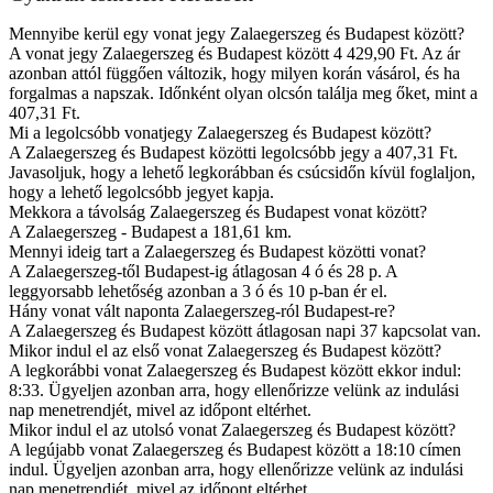
Mennyibe kerül egy vonat jegy Zalaegerszeg és Budapest között?
A vonat jegy Zalaegerszeg és Budapest között 4 429,90 Ft. Az ár
azonban attól függően változik, hogy milyen korán vásárol, és ha
forgalmas a napszak. Időnként olyan olcsón találja meg őket, mint a
407,31 Ft.
Mi a legolcsóbb vonatjegy Zalaegerszeg és Budapest között?
A Zalaegerszeg és Budapest közötti legolcsóbb jegy a 407,31 Ft.
Javasoljuk, hogy a lehető legkorábban és csúcsidőn kívül foglaljon,
hogy a lehető legolcsóbb jegyet kapja.
Mekkora a távolság Zalaegerszeg és Budapest vonat között?
A Zalaegerszeg - Budapest a 181,61 km.
Mennyi ideig tart a Zalaegerszeg és Budapest közötti vonat?
A Zalaegerszeg-től Budapest-ig átlagosan 4 ó és 28 p. A
leggyorsabb lehetőség azonban a 3 ó és 10 p-ban ér el.
Hány vonat vált naponta Zalaegerszeg-ról Budapest-re?
A Zalaegerszeg és Budapest között átlagosan napi 37 kapcsolat van.
Mikor indul el az első vonat Zalaegerszeg és Budapest között?
A legkorábbi vonat Zalaegerszeg és Budapest között ekkor indul:
8:33. Ügyeljen azonban arra, hogy ellenőrizze velünk az indulási
nap menetrendjét, mivel az időpont eltérhet.
Mikor indul el az utolsó vonat Zalaegerszeg és Budapest között?
A legújabb vonat Zalaegerszeg és Budapest között a 18:10 címen
indul. Ügyeljen azonban arra, hogy ellenőrizze velünk az indulási
nap menetrendjét, mivel az időpont eltérhet.