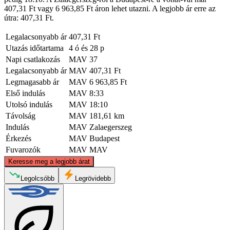
407,31 Ft vagy 6 963,85 Ft áron lehet utazni. A legjobb ár erre az
útra: 407,31 Ft.
Legalacsonyabb ár
407,31 Ft
Utazás időtartama
4 ó és 28 p
Napi csatlakozás
MAV
37
Legalacsonyabb ár
MAV
407,31 Ft
Legmagasabb ár
MAV
6 963,85 Ft
Első indulás
MAV
8:33
Utolsó indulás
MAV
18:10
Távolság
MAV
181,61 km
Indulás
MAV
Zalaegerszeg
Érkezés
MAV
Budapest
Fuvarozók
MAV
MAV
©
CARTO
, ©
OpenStreetMap
contributors
Keresse meg a legjobb árat
Legolcsóbb
Legrövidebb
Budapest