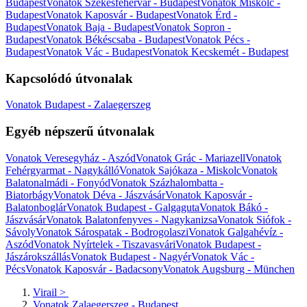
Budapest
Vonatok Székesfehérvár - Budapest
Vonatok Miskolc -
Budapest
Vonatok Kaposvár - Budapest
Vonatok Érd -
Budapest
Vonatok Baja - Budapest
Vonatok Sopron -
Budapest
Vonatok Békéscsaba - Budapest
Vonatok Pécs -
Budapest
Vonatok Vác - Budapest
Vonatok Kecskemét - Budapest
Kapcsolódó útvonalak
Vonatok Budapest - Zalaegerszeg
Egyéb népszerű útvonalak
Vonatok Veresegyház - Aszód
Vonatok Grác - Mariazell
Vonatok
Fehérgyarmat - Nagykálló
Vonatok Sajókaza - Miskolc
Vonatok
Balatonalmádi - Fonyód
Vonatok Százhalombatta -
Biatorbágy
Vonatok Déva - Jászvásár
Vonatok Kaposvár -
Balatonboglár
Vonatok Budapest - Galgaguta
Vonatok Bákó -
Jászvásár
Vonatok Balatonfenyves - Nagykanizsa
Vonatok Siófok -
Sávoly
Vonatok Sárospatak - Bodrogolaszi
Vonatok Galgahévíz -
Aszód
Vonatok Nyírtelek - Tiszavasvári
Vonatok Budapest -
Jászárokszállás
Vonatok Budapest - Nagyér
Vonatok Vác -
Pécs
Vonatok Kaposvár - Badacsony
Vonatok Augsburg - München
Virail
>
Vonatok Zalaegerszeg - Budapest