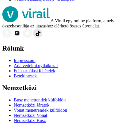
A Virail egy online platform, amely
összehasonlítja az utazáshoz elérhető összes útvonalat.
Rólunk
Impresszum
Adatvédelmi nyilatkozat
Felhasználási feltételek
Betekintések
Nemzetközi
Busz menetrendek külföldön
Nemzetközi Járatok
Vonat menetrendek külföldön
Nemzetközi Vonat
Nemzetközi Busz