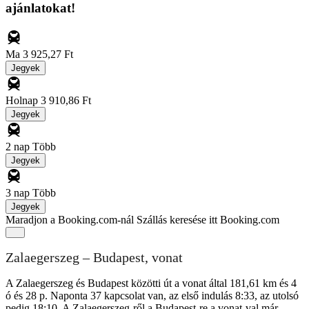
ajánlatokat!
Ma
3 925,27 Ft
Jegyek
Holnap
3 910,86 Ft
Jegyek
2 nap
Több
Jegyek
3 nap
Több
Jegyek
Maradjon a Booking.com-nál
Szállás keresése itt Booking.com
Zalaegerszeg – Budapest, vonat
A Zalaegerszeg és Budapest közötti út a vonat által 181,61 km és 4
ó és 28 p. Naponta 37 kapcsolat van, az első indulás 8:33, az utolsó
pedig 18:10. A Zalaegerszeg-ről a Budapest-re a vonat-val már