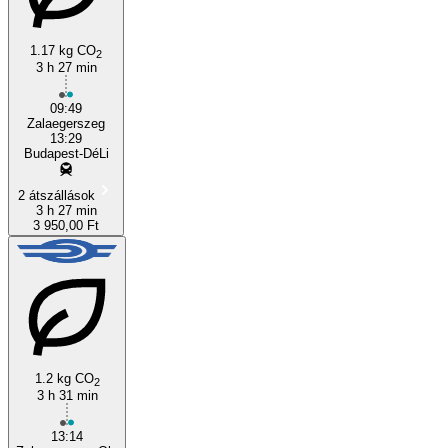
1.17 kg CO
2
Zalaegerszeg
3 h 27 min
09:49
Zalaegerszeg
13:29
Budapest-DéLi
2 átszállások
3 h 27 min
3 950,00 Ft
1.2 kg CO
2
3 h 31 min
13:14