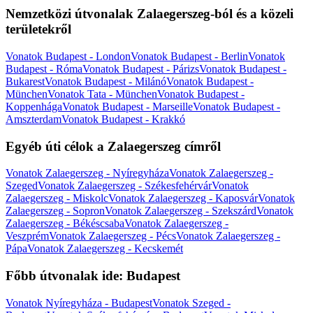
Nemzetközi útvonalak Zalaegerszeg-ból és a közeli
területekről
Vonatok Budapest - London
Vonatok Budapest - Berlin
Vonatok
Budapest - Róma
Vonatok Budapest - Párizs
Vonatok Budapest -
Bukarest
Vonatok Budapest - Milánó
Vonatok Budapest -
München
Vonatok Tata - München
Vonatok Budapest -
Koppenhága
Vonatok Budapest - Marseille
Vonatok Budapest -
Amszterdam
Vonatok Budapest - Krakkó
Egyéb úti célok a Zalaegerszeg címről
Vonatok Zalaegerszeg - Nyíregyháza
Vonatok Zalaegerszeg -
Szeged
Vonatok Zalaegerszeg - Székesfehérvár
Vonatok
Zalaegerszeg - Miskolc
Vonatok Zalaegerszeg - Kaposvár
Vonatok
Zalaegerszeg - Sopron
Vonatok Zalaegerszeg - Szekszárd
Vonatok
Zalaegerszeg - Békéscsaba
Vonatok Zalaegerszeg -
Veszprém
Vonatok Zalaegerszeg - Pécs
Vonatok Zalaegerszeg -
Pápa
Vonatok Zalaegerszeg - Kecskemét
Főbb útvonalak ide: Budapest
Vonatok Nyíregyháza - Budapest
Vonatok Szeged -