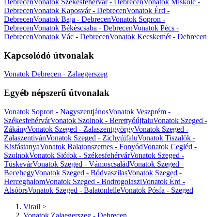
Debrecen
Vonatok Székesfehérvár - Debrecen
Vonatok Miskolc -
Debrecen
Vonatok Kaposvár - Debrecen
Vonatok Érd -
Debrecen
Vonatok Baja - Debrecen
Vonatok Sopron -
Debrecen
Vonatok Békéscsaba - Debrecen
Vonatok Pécs -
Debrecen
Vonatok Vác - Debrecen
Vonatok Kecskemét - Debrecen
Kapcsolódó útvonalak
Vonatok Debrecen - Zalaegerszeg
Egyéb népszerű útvonalak
Vonatok Sopron - Nagyszentjános
Vonatok Veszprém -
Székesfehérvár
Vonatok Szolnok - Berettyóújfalu
Vonatok Szeged -
Zákány
Vonatok Szeged - Zalaszentgyörgy
Vonatok Szeged -
Zalaszentiván
Vonatok Szeged - Zichyújfalu
Vonatok Tiszalök -
Kisfástanya
Vonatok Balatonszemes - Fonyód
Vonatok Cegléd -
Szolnok
Vonatok Siófok - Székesfehérvár
Vonatok Szeged -
Tüskevár
Vonatok Szeged - Vámoscsalád
Vonatok Szeged -
Becehegy
Vonatok Szeged - Bódvaszilas
Vonatok Szeged -
Herceghalom
Vonatok Szeged - Bodrogolaszi
Vonatok Érd -
Alsóörs
Vonatok Szeged - Balatonlelle
Vonatok Pósfa - Szeged
Virail
>
Vonatok Zalaegerszeg - Debrecen