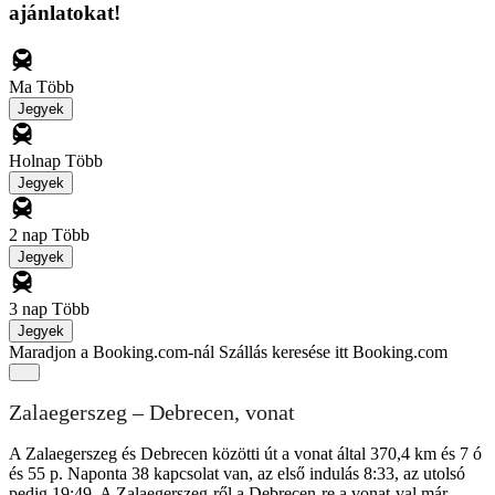
ajánlatokat!
Ma
Több
Jegyek
Holnap
Több
Jegyek
2 nap
Több
Jegyek
3 nap
Több
Jegyek
Maradjon a Booking.com-nál
Szállás keresése itt Booking.com
Zalaegerszeg – Debrecen, vonat
A Zalaegerszeg és Debrecen közötti út a vonat által 370,4 km és 7 ó
és 55 p. Naponta 38 kapcsolat van, az első indulás 8:33, az utolsó
pedig 19:49. A Zalaegerszeg-ről a Debrecen-re a vonat-val már