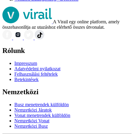
A Virail egy online platform, amely
összehasonlítja az utazáshoz elérhető összes útvonalat.
Rólunk
Impresszum
Adatvédelmi nyilatkozat
Felhasználási feltételek
Betekintések
Nemzetközi
Busz menetrendek külföldön
Nemzetközi Járatok
Vonat menetrendek külföldön
Nemzetközi Vonat
Nemzetközi Busz