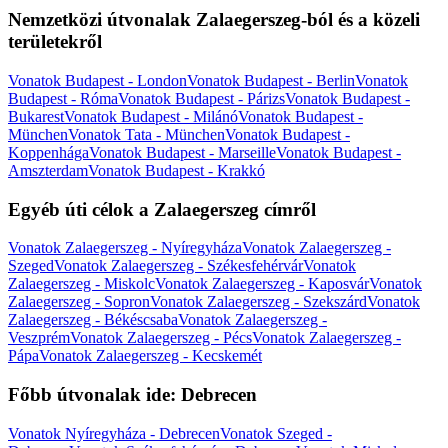
Nemzetközi útvonalak Zalaegerszeg-ból és a közeli
területekről
Vonatok Budapest - London
Vonatok Budapest - Berlin
Vonatok
Budapest - Róma
Vonatok Budapest - Párizs
Vonatok Budapest -
Bukarest
Vonatok Budapest - Milánó
Vonatok Budapest -
München
Vonatok Tata - München
Vonatok Budapest -
Koppenhága
Vonatok Budapest - Marseille
Vonatok Budapest -
Amszterdam
Vonatok Budapest - Krakkó
Egyéb úti célok a Zalaegerszeg címről
Vonatok Zalaegerszeg - Nyíregyháza
Vonatok Zalaegerszeg -
Szeged
Vonatok Zalaegerszeg - Székesfehérvár
Vonatok
Zalaegerszeg - Miskolc
Vonatok Zalaegerszeg - Kaposvár
Vonatok
Zalaegerszeg - Sopron
Vonatok Zalaegerszeg - Szekszárd
Vonatok
Zalaegerszeg - Békéscsaba
Vonatok Zalaegerszeg -
Veszprém
Vonatok Zalaegerszeg - Pécs
Vonatok Zalaegerszeg -
Pápa
Vonatok Zalaegerszeg - Kecskemét
Főbb útvonalak ide: Debrecen
Vonatok Nyíregyháza - Debrecen
Vonatok Szeged -