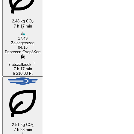
Zalaegerszeg
2.48 kg CO
2
7 h 17 min
17:49
Zalaegerszeg
04:15
Debrecen-CsapóKert
7 átszállások
7 h 17 min
6 210,00 Ft
2.51 kg CO
2
7 h 23 min