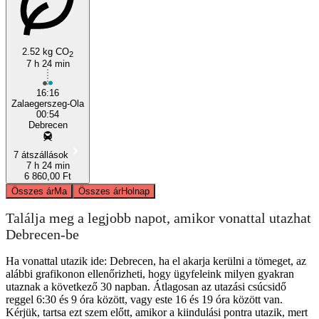
2.52 kg CO
2
7 h 24 min
16:16
Zalaegerszeg-Ola
00:54
Debrecen
7 átszállások
7 h 24 min
6 860,00 Ft
Összes ár
Ma
Összes ár
Holnap
Találja meg a legjobb napot, amikor vonattal utazhat
Debrecen-be
Ha vonattal utazik ide: Debrecen, ha el akarja kerülni a tömeget, az
alábbi grafikonon ellenőrizheti, hogy ügyfeleink milyen gyakran
utaznak a következő 30 napban. Átlagosan az utazási csúcsidő
reggel 6:30 és 9 óra között, vagy este 16 és 19 óra között van.
Kérjük, tartsa ezt szem előtt, amikor a kiindulási pontra utazik, mert