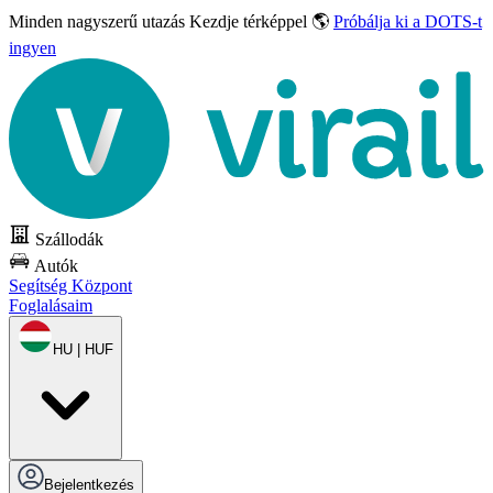
Minden nagyszerű utazás
Kezdje térképpel 🌎
Próbálja ki a DOTS-t
ingyen
Szállodák
Autók
Segítség Központ
Foglalásaim
HU | HUF
Bejelentkezés