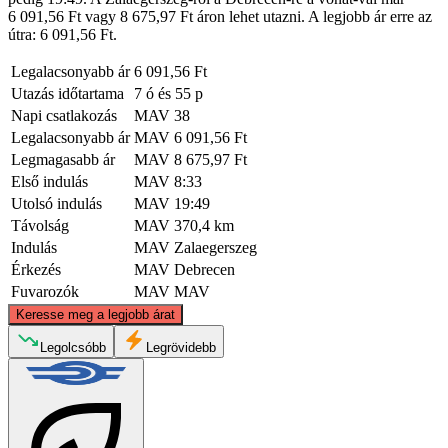
6 091,56 Ft vagy 8 675,97 Ft áron lehet utazni. A legjobb ár erre az
útra: 6 091,56 Ft.
Legalacsonyabb ár
6 091,56 Ft
Utazás időtartama
7 ó és 55 p
Napi csatlakozás
MAV
38
Legalacsonyabb ár
MAV
6 091,56 Ft
Legmagasabb ár
MAV
8 675,97 Ft
Első indulás
MAV
8:33
Utolsó indulás
MAV
19:49
Távolság
MAV
370,4 km
Indulás
MAV
Zalaegerszeg
Érkezés
MAV
Debrecen
Fuvarozók
MAV
MAV
©
CARTO
, ©
OpenStreetMap
contributors
Keresse meg a legjobb árat
Legolcsóbb
Legrövidebb
Debrecen