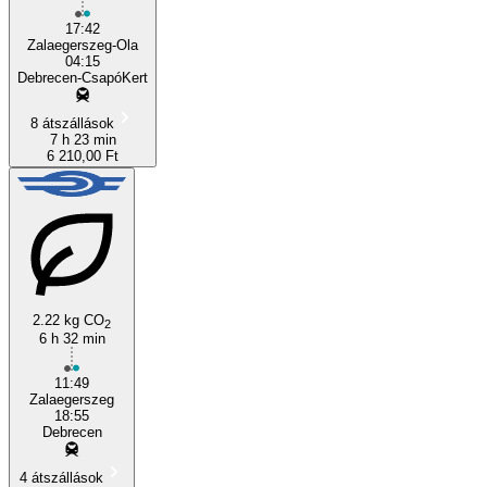
17:42
Zalaegerszeg-Ola
04:15
Debrecen-CsapóKert
8 átszállások
7 h 23 min
6 210,00 Ft
2.22 kg CO
2
6 h 32 min
11:49
Zalaegerszeg
18:55
Debrecen
4 átszállások