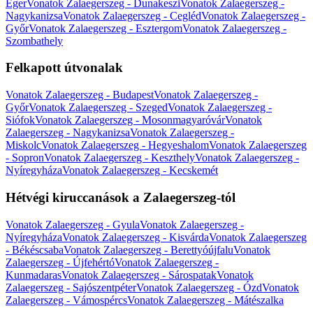
Eger
Vonatok Zalaegerszeg - Dunakeszi
Vonatok Zalaegerszeg -
Nagykanizsa
Vonatok Zalaegerszeg - Cegléd
Vonatok Zalaegerszeg -
Győr
Vonatok Zalaegerszeg - Esztergom
Vonatok Zalaegerszeg -
Szombathely
Felkapott útvonalak
Vonatok Zalaegerszeg - Budapest
Vonatok Zalaegerszeg -
Győr
Vonatok Zalaegerszeg - Szeged
Vonatok Zalaegerszeg -
Siófok
Vonatok Zalaegerszeg - Mosonmagyaróvár
Vonatok
Zalaegerszeg - Nagykanizsa
Vonatok Zalaegerszeg -
Miskolc
Vonatok Zalaegerszeg - Hegyeshalom
Vonatok Zalaegerszeg
- Sopron
Vonatok Zalaegerszeg - Keszthely
Vonatok Zalaegerszeg -
Nyíregyháza
Vonatok Zalaegerszeg - Kecskemét
Hétvégi kiruccanások a Zalaegerszeg-tól
Vonatok Zalaegerszeg - Gyula
Vonatok Zalaegerszeg -
Nyíregyháza
Vonatok Zalaegerszeg - Kisvárda
Vonatok Zalaegerszeg
- Békéscsaba
Vonatok Zalaegerszeg - Berettyóújfalu
Vonatok
Zalaegerszeg - Újfehértó
Vonatok Zalaegerszeg -
Kunmadaras
Vonatok Zalaegerszeg - Sárospatak
Vonatok
Zalaegerszeg - Sajószentpéter
Vonatok Zalaegerszeg - Ózd
Vonatok
Zalaegerszeg - Vámospércs
Vonatok Zalaegerszeg - Mátészalka