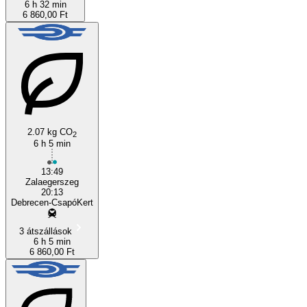
6 h 32 min
6 860,00 Ft
2.07 kg CO
2
6 h 5 min
13:49
Zalaegerszeg
20:13
Debrecen-CsapóKert
3 átszállások
6 h 5 min
6 860,00 Ft