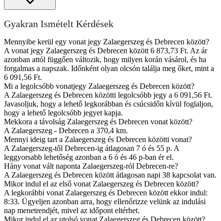
Gyakran Ismételt Kérdések
Mennyibe kerül egy vonat jegy Zalaegerszeg és Debrecen között?
A vonat jegy Zalaegerszeg és Debrecen között 6 873,73 Ft. Az ár
azonban attól függően változik, hogy milyen korán vásárol, és ha
forgalmas a napszak. Időnként olyan olcsón találja meg őket, mint a
6 091,56 Ft.
Mi a legolcsóbb vonatjegy Zalaegerszeg és Debrecen között?
A Zalaegerszeg és Debrecen közötti legolcsóbb jegy a 6 091,56 Ft.
Javasoljuk, hogy a lehető legkorábban és csúcsidőn kívül foglaljon,
hogy a lehető legolcsóbb jegyet kapja.
Mekkora a távolság Zalaegerszeg és Debrecen vonat között?
A Zalaegerszeg - Debrecen a 370,4 km.
Mennyi ideig tart a Zalaegerszeg és Debrecen közötti vonat?
A Zalaegerszeg-től Debrecen-ig átlagosan 7 ó és 55 p. A
leggyorsabb lehetőség azonban a 6 ó és 46 p-ban ér el.
Hány vonat vált naponta Zalaegerszeg-ról Debrecen-re?
A Zalaegerszeg és Debrecen között átlagosan napi 38 kapcsolat van.
Mikor indul el az első vonat Zalaegerszeg és Debrecen között?
A legkorábbi vonat Zalaegerszeg és Debrecen között ekkor indul:
8:33. Ügyeljen azonban arra, hogy ellenőrizze velünk az indulási
nap menetrendjét, mivel az időpont eltérhet.
Mikor indul el az utolsó vonat Zalaegerszeg és Debrecen között?