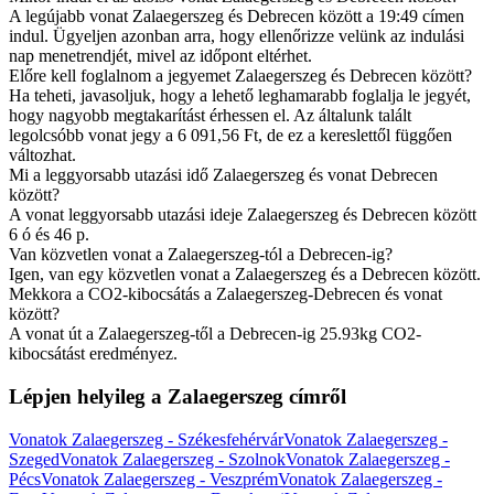
A legújabb vonat Zalaegerszeg és Debrecen között a 19:49 címen
indul. Ügyeljen azonban arra, hogy ellenőrizze velünk az indulási
nap menetrendjét, mivel az időpont eltérhet.
Előre kell foglalnom a jegyemet Zalaegerszeg és Debrecen között?
Ha teheti, javasoljuk, hogy a lehető leghamarabb foglalja le jegyét,
hogy nagyobb megtakarítást érhessen el. Az általunk talált
legolcsóbb vonat jegy a 6 091,56 Ft, de ez a kereslettől függően
változhat.
Mi a leggyorsabb utazási idő Zalaegerszeg és vonat Debrecen
között?
A vonat leggyorsabb utazási ideje Zalaegerszeg és Debrecen között
6 ó és 46 p.
Van közvetlen vonat a Zalaegerszeg-tól a Debrecen-ig?
Igen, van egy közvetlen vonat a Zalaegerszeg és a Debrecen között.
Mekkora a CO2-kibocsátás a Zalaegerszeg-Debrecen és vonat
között?
A vonat út a Zalaegerszeg-től a Debrecen-ig 25.93kg CO2-
kibocsátást eredményez.
Lépjen helyileg a Zalaegerszeg címről
Vonatok Zalaegerszeg - Székesfehérvár
Vonatok Zalaegerszeg -
Szeged
Vonatok Zalaegerszeg - Szolnok
Vonatok Zalaegerszeg -
Pécs
Vonatok Zalaegerszeg - Veszprém
Vonatok Zalaegerszeg -