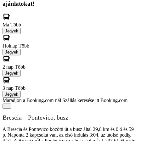
ajánlatokat!
Ma
Több
Jegyek
Holnap
Több
Jegyek
2 nap
Több
Jegyek
3 nap
Több
Jegyek
Maradjon a Booking.com-nál
Szállás keresése itt Booking.com
Brescia – Pontevico, busz
A Brescia és Pontevico közötti út a busz által 29,8 km és 0 ó és 59
p. Naponta 2 kapcsolat van, az első indulás 3:04, az utolsó pedig
4:51. A Brescia-ről a Pontevico-re a busz-val már 1 297,61 Ft vagy