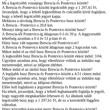
Mi a legolcsóbb vonatjegy Brescia és Pontevico között?
A Brescia és Pontevico közötti legolcsóbb jegy a 1 297,61 Ft.
Javasoljuk, hogy a lehető legkorábban és csúcsidőn kívül foglaljon,
hogy a lehető legolcsóbb jegyet kapja.
Mekkora a távolság Brescia és Pontevico busz között?
A Brescia - Pontevico a 29,8 km.
Mennyi ideig tart a Brescia és Pontevico közötti busz?
A Brescia-től Pontevico-ig átlagosan 0 ó és 59 p. A leggyorsabb
lehetőség azonban a 0 ó és 53 p-ban ér el.
Hány busz vált naponta Brescia-ról Pontevico-re?
A Brescia és Pontevico között átlagosan napi 2 kapcsolat van.
Mikor indul el az első busz Brescia és Pontevico között?
A legkorábbi busz Brescia és Pontevico között ekkor indul: 3:04.
Ügyeljen azonban arra, hogy ellenőrizze velünk az indulási nap
menetrendjét, mivel az időpont eltérhet.
Mikor indul el az utolsó busz Brescia és Pontevico között?
A legújabb busz Brescia és Pontevico között a 4:51 címen indul.
Ügyeljen azonban arra, hogy ellenőrizze velünk az indulási nap
menetrendjét, mivel az időpont eltérhet.
Előre kell foglalnom a jegyemet Brescia és Pontevico között?
Ha teheti, javasoljuk, hogy a lehető leghamarabb foglalja le jegyét,
hogy nagyobb megtakarítást érhessen el. Az általunk talált
legolcsóbb busz jegy a 1 297,61 Ft, de ez a kereslettől függően
változhat.
Hány közvetlen kapcsolat megy Brescia és Pontevico között?