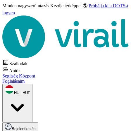
Minden nagyszerű utazás
Kezdje térképpel 🌎
Próbálja ki a DOTS-t
ingyen
Szállodák
Autók
Segítség Központ
Foglalásaim
HU | HUF
Bejelentkezés