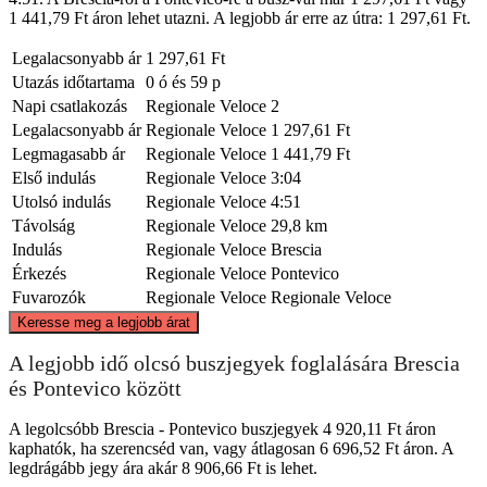
1 441,79 Ft áron lehet utazni. A legjobb ár erre az útra: 1 297,61 Ft.
Legalacsonyabb ár
1 297,61 Ft
Utazás időtartama
0 ó és 59 p
Napi csatlakozás
Regionale Veloce
2
Legalacsonyabb ár
Regionale Veloce
1 297,61 Ft
Legmagasabb ár
Regionale Veloce
1 441,79 Ft
Első indulás
Regionale Veloce
3:04
Utolsó indulás
Regionale Veloce
4:51
Távolság
Regionale Veloce
29,8 km
Indulás
Regionale Veloce
Brescia
Érkezés
Regionale Veloce
Pontevico
Fuvarozók
Regionale Veloce
Regionale Veloce
©
CARTO
, ©
OpenStreetMap
contributors
Keresse meg a legjobb árat
Brescia
A legjobb idő olcsó buszjegyek foglalására Brescia
és Pontevico között
A legolcsóbb Brescia - Pontevico buszjegyek 4 920,11 Ft áron
kaphatók, ha szerencséd van, vagy átlagosan 6 696,52 Ft áron. A
legdrágább jegy ára akár 8 906,66 Ft is lehet.