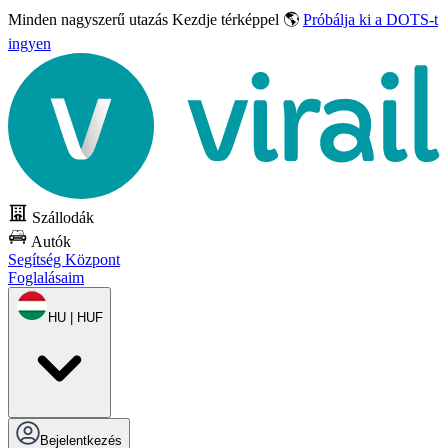
Minden nagyszerű utazás
Kezdje térképpel 🌎
Próbálja ki a DOTS-t
ingyen
Szállodák
Autók
Segítség Központ
Foglalásaim
HU | HUF
Bejelentkezés