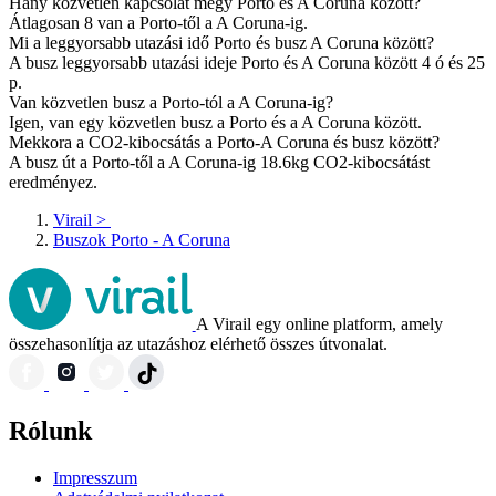
Hány közvetlen kapcsolat megy Porto és A Coruna között?
Átlagosan 8 van a Porto-től a A Coruna-ig.
Mi a leggyorsabb utazási idő Porto és busz A Coruna között?
A busz leggyorsabb utazási ideje Porto és A Coruna között 4 ó és 25
p.
Van közvetlen busz a Porto-tól a A Coruna-ig?
Igen, van egy közvetlen busz a Porto és a A Coruna között.
Mekkora a CO2-kibocsátás a Porto-A Coruna és busz között?
A busz út a Porto-től a A Coruna-ig 18.6kg CO2-kibocsátást
eredményez.
Virail
>
Buszok Porto - A Coruna
A Virail egy online platform, amely
összehasonlítja az utazáshoz elérhető összes útvonalat.
Rólunk
Impresszum