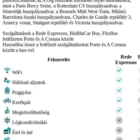
platform.BlaBlaCar.A cég buszokat üzemeltet olyan állomásokra,
mint a Paris Bercy Seine, a Rotterdam CS buszpályaudvar, a
Sloterdijk buszpályaudvar, a Brussels Midi West Train, Milánó,
Barcelona északi buszpályaudvara, Charles de Gaulle repülőtér 3,
Annecy vonat, Stuttgart repülőtér és Victoria buszpályaudvar.
Szolgáltatások a Rede Expressos, BlaBlaCar Bus, FlixBus
fedélzeten Porto és A Coruna között
Hasonlítsa össze a fedélzeti szolgáltatásokat Porto és A Coruna
között a bus-vel.
Rede
Felszerelés
Expressos
WiFi
Hálózati aljzatok
Poggyász
Kerékpár
Megközelíthetőség
Légkondíciónálás
Étel és ital