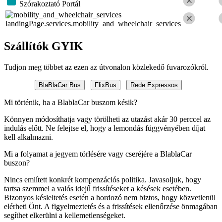
Szórakoztató Portál
landingPage.services.mobility_and_wheelchair_services
Szállítók GYIK
Tudjon meg többet az ezen az útvonalon közlekedő fuvarozókról.
BlaBlaCar Bus
FlixBus
Rede Expressos
Mi történik, ha a BlablaCar buszom késik?
Könnyen módosíthatja vagy törölheti az utazást akár 30 perccel az
indulás előtt. Ne felejtse el, hogy a lemondás függvényében díjat
kell alkalmazni.
Mi a folyamat a jegyem törlésére vagy cseréjére a BlablaCar
buszon?
Nincs említett konkrét kompenzációs politika. Javasoljuk, hogy
tartsa szemmel a valós idejű frissítéseket a késések esetében.
Bizonyos késleltetés esetén a hordozó nem biztos, hogy közvetlenül
elérheti Önt. A figyelmeztetés és a frissítések ellenőrzése önmagában
segíthet elkerülni a kellemetlenségeket.