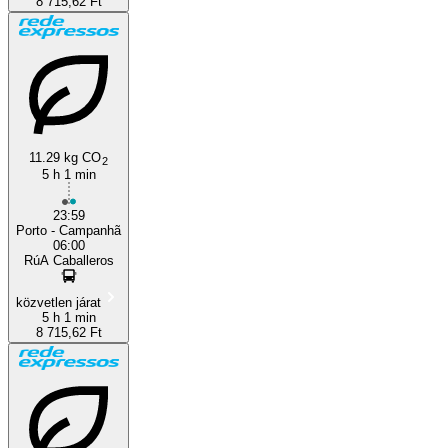
8 715,62 Ft
11.29 kg CO
2
5 h 1 min
23:59
Porto - Campanhã
06:00
RúA Caballeros
közvetlen járat
5 h 1 min
8 715,62 Ft