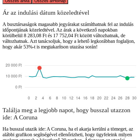
Összes ár
Ma
Összes ár
Holnap
Ár az indulási dátum közeledtével
A busztársaságok magasabb jegyárakat számíthatnak fel az indulás
időpontjának közeledtével. Az árak a következő napokban
körülbelül 8 283,08 Ft és 17 752,04 Ft között változhatnak, de
változhatnak. Azt tanácsoljuk, hogy a lehető legkorábban foglaljon,
hogy akár 53%-t is megtakarítson utazása során!
Találja meg a legjobb napot, hogy busszal utazzon
ide: A Coruna
Ha busszal utazik ide: A Coruna, ha el akarja kerülni a tömeget, az
alábbi grafikon segítségével ellenőrizheti, hogy ügyfeleink milyen