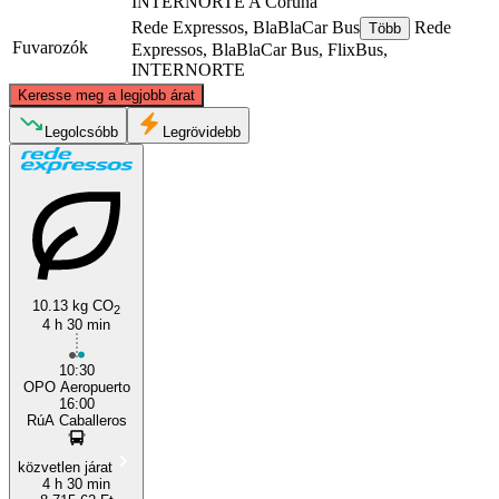
INTERNORTE
A Coruna
Rede Expressos, BlaBlaCar Bus
Rede
Több
Fuvarozók
Expressos, BlaBlaCar Bus, FlixBus,
INTERNORTE
©
CARTO
, ©
OpenStreetMap
contributors
Keresse meg a legjobb árat
A Coruña
Legolcsóbb
Legrövidebb
10.13 kg CO
2
4 h 30 min
Porto
10:30
OPO Aeropuerto
16:00
RúA Caballeros
közvetlen járat
4 h 30 min