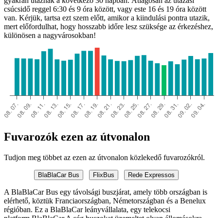
gyakran utaznak a következő 30 napban. Átlagosan az utazási
csúcsidő reggel 6:30 és 9 óra között, vagy este 16 és 19 óra között
van. Kérjük, tartsa ezt szem előtt, amikor a kiindulási pontra utazik,
mert előfordulhat, hogy hosszabb időre lesz szüksége az érkezéshez,
különösen a nagyvárosokban!
Fuvarozók ezen az útvonalon
Tudjon meg többet az ezen az útvonalon közlekedő fuvarozókról.
BlaBlaCar Bus
FlixBus
Rede Expressos
A BlaBlaCar Bus egy távolsági buszjárat, amely több országban is
elérhető, köztük Franciaországban, Németországban és a Benelux
régióban. Ez a BlaBlaCar leányvállalata, egy telekocsi