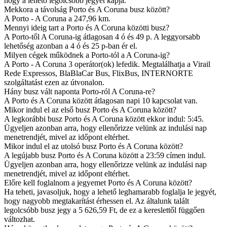
hogy a lehető legolcsóbb jegyet kapja.
Mekkora a távolság Porto és A Coruna busz között?
A Porto - A Coruna a 247,96 km.
Mennyi ideig tart a Porto és A Coruna közötti busz?
A Porto-től A Coruna-ig átlagosan 4 ó és 49 p. A leggyorsabb
lehetőség azonban a 4 ó és 25 p-ban ér el.
Milyen cégek működnek a Porto-tól a A Coruna-ig?
A Porto - A Coruna 3 operátor(ok) lefedik. Megtalálhatja a Virail
Rede Expressos, BlaBlaCar Bus, FlixBus, INTERNORTE
szolgáltatást ezen az útvonalon.
Hány busz vált naponta Porto-ról A Coruna-re?
A Porto és A Coruna között átlagosan napi 10 kapcsolat van.
Mikor indul el az első busz Porto és A Coruna között?
A legkorábbi busz Porto és A Coruna között ekkor indul: 5:45.
Ügyeljen azonban arra, hogy ellenőrizze velünk az indulási nap
menetrendjét, mivel az időpont eltérhet.
Mikor indul el az utolsó busz Porto és A Coruna között?
A legújabb busz Porto és A Coruna között a 23:59 címen indul.
Ügyeljen azonban arra, hogy ellenőrizze velünk az indulási nap
menetrendjét, mivel az időpont eltérhet.
Előre kell foglalnom a jegyemet Porto és A Coruna között?
Ha teheti, javasoljuk, hogy a lehető leghamarabb foglalja le jegyét,
hogy nagyobb megtakarítást érhessen el. Az általunk talált
legolcsóbb busz jegy a 5 626,59 Ft, de ez a kereslettől függően
változhat.