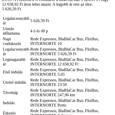
12 658,92 Ft áron lehet utazni. A legjobb ár erre az útra:
5 626,59 Ft.
Legalacsonyabb
5 626,59 Ft
ár
Utazás
4 ó és 49 p
időtartama
Napi
Rede Expressos, BlaBlaCar Bus, FlixBus,
csatlakozás
INTERNORTE
10
Legalacsonyabb
Rede Expressos, BlaBlaCar Bus, FlixBus,
ár
INTERNORTE
5 626,59 Ft
Legmagasabb
Rede Expressos, BlaBlaCar Bus, FlixBus,
ár
INTERNORTE
12 658,92 Ft
Rede Expressos, BlaBlaCar Bus, FlixBus,
Első indulás
INTERNORTE
5:45
Rede Expressos, BlaBlaCar Bus, FlixBus,
Utolsó indulás
INTERNORTE
23:59
Rede Expressos, BlaBlaCar Bus, FlixBus,
Távolság
INTERNORTE
247,96 km
Rede Expressos, BlaBlaCar Bus, FlixBus,
Indulás
INTERNORTE
Porto
Rede Expressos, BlaBlaCar Bus, FlixBus,
Érkezés