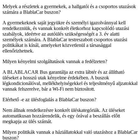
Melyek a részletek a gyermekek, a hallgatói és a csoportos utazások
számára a BlablaCar buszon?
A gyermekeknek saját jegyükre és személyi igazolvánnyal kell
rendelkezniük, és vannak konkrét életkorhoz kapcsolódó utazási
szabályok, ideértve az autóülés szükségességét a 3. év alatti
személyek számára. A BlablaCar testreszabott csoportos utazási
politikákat is kínál, amelyeket közvetlenül a társasággal
ellenőrizhetnek.
Milyen kényelmi szolgáltatások vannak a fedélzeten?
A BLABLACAR Bus garantálja az extra lábtér és az állítható
üléseket a hosszú utak kényelme érdekében. A buszok
légkondicionálóval, mellékhelyiségekkel és teljesítményű aljzatokkal
vannak felszerelve, bár a Wi-Fi nem biztosított.
Elérhető -e az ülésfoglalás a BlablaCar buszon?
Nem állnak rendelkezésre konkrét üléskategóriák. Az üléseket
automatikusan hozzárendelik, és egy órával a beszállás előtt
megkapja az ülés számát.
Milyen politikák vannak a háziállatokkal való utazáshoz a BlablaCar
buszon?