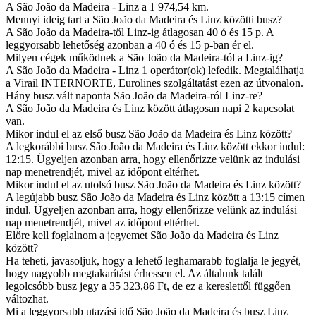
A São João da Madeira - Linz a 1 974,54 km.
Mennyi ideig tart a São João da Madeira és Linz közötti busz?
A São João da Madeira-től Linz-ig átlagosan 40 ó és 15 p. A
leggyorsabb lehetőség azonban a 40 ó és 15 p-ban ér el.
Milyen cégek működnek a São João da Madeira-tól a Linz-ig?
A São João da Madeira - Linz 1 operátor(ok) lefedik. Megtalálhatja
a Virail INTERNORTE, Eurolines szolgáltatást ezen az útvonalon.
Hány busz vált naponta São João da Madeira-ról Linz-re?
A São João da Madeira és Linz között átlagosan napi 2 kapcsolat
van.
Mikor indul el az első busz São João da Madeira és Linz között?
A legkorábbi busz São João da Madeira és Linz között ekkor indul:
12:15. Ügyeljen azonban arra, hogy ellenőrizze velünk az indulási
nap menetrendjét, mivel az időpont eltérhet.
Mikor indul el az utolsó busz São João da Madeira és Linz között?
A legújabb busz São João da Madeira és Linz között a 13:15 címen
indul. Ügyeljen azonban arra, hogy ellenőrizze velünk az indulási
nap menetrendjét, mivel az időpont eltérhet.
Előre kell foglalnom a jegyemet São João da Madeira és Linz
között?
Ha teheti, javasoljuk, hogy a lehető leghamarabb foglalja le jegyét,
hogy nagyobb megtakarítást érhessen el. Az általunk talált
legolcsóbb busz jegy a 35 323,86 Ft, de ez a kereslettől függően
változhat.
Mi a leggyorsabb utazási idő São João da Madeira és busz Linz