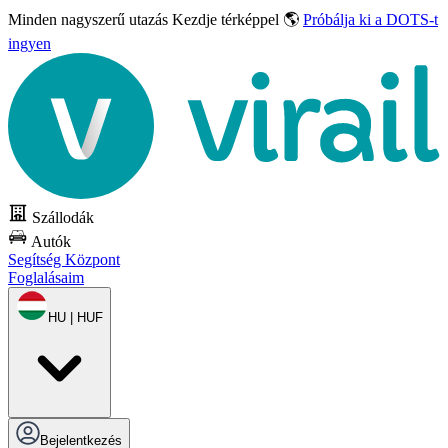
Minden nagyszerű utazás
Kezdje térképpel 🌎
Próbálja ki a DOTS-t
ingyen
Szállodák
Autók
Segítség Központ
Foglalásaim
HU | HUF
Bejelentkezés