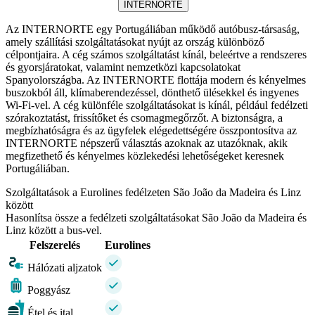
INTERNORTE
Az INTERNORTE egy Portugáliában működő autóbusz-társaság,
amely szállítási szolgáltatásokat nyújt az ország különböző
célpontjaira. A cég számos szolgáltatást kínál, beleértve a rendszeres
és gyorsjáratokat, valamint nemzetközi kapcsolatokat
Spanyolországba. Az INTERNORTE flottája modern és kényelmes
buszokból áll, klímaberendezéssel, dönthető ülésekkel és ingyenes
Wi-Fi-vel. A cég különféle szolgáltatásokat is kínál, például fedélzeti
szórakoztatást, frissítőket és csomagmegőrzőt. A biztonságra, a
megbízhatóságra és az ügyfelek elégedettségére összpontosítva az
INTERNORTE népszerű választás azoknak az utazóknak, akik
megfizethető és kényelmes közlekedési lehetőségeket keresnek
Portugáliában.
Szolgáltatások a Eurolines fedélzeten São João da Madeira és Linz
között
Hasonlítsa össze a fedélzeti szolgáltatásokat São João da Madeira és
Linz között a bus-vel.
Felszerelés
Eurolines
Hálózati aljzatok
Poggyász
Étel és ital