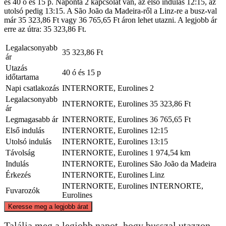
és 40 ó és 15 p. Naponta 2 kapcsolat van, az első indulás 12:15, az
utolsó pedig 13:15. A São João da Madeira-ről a Linz-re a busz-val
már 35 323,86 Ft vagy 36 765,65 Ft áron lehet utazni. A legjobb ár
erre az útra: 35 323,86 Ft.
Legalacsonyabb
35 323,86 Ft
ár
Utazás
40 ó és 15 p
időtartama
Napi csatlakozás
INTERNORTE, Eurolines
2
Legalacsonyabb
INTERNORTE, Eurolines
35 323,86 Ft
ár
Legmagasabb ár
INTERNORTE, Eurolines
36 765,65 Ft
Első indulás
INTERNORTE, Eurolines
12:15
Utolsó indulás
INTERNORTE, Eurolines
13:15
Távolság
INTERNORTE, Eurolines
1 974,54 km
Indulás
INTERNORTE, Eurolines
São João da Madeira
Érkezés
INTERNORTE, Eurolines
Linz
INTERNORTE, Eurolines
INTERNORTE,
Fuvarozók
Eurolines
©
CARTO
, ©
OpenStreetMap
contributors
Keresse meg a legjobb árat
Találja meg a legjobb napot, hogy busszal utazzon