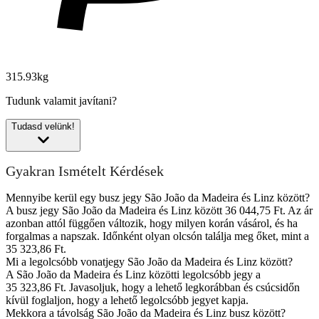
315.93kg
Tudunk valamit javítani?
Tudasd velünk!
Gyakran Ismételt Kérdések
Mennyibe kerül egy busz jegy São João da Madeira és Linz között?
A busz jegy São João da Madeira és Linz között 36 044,75 Ft. Az ár
azonban attól függően változik, hogy milyen korán vásárol, és ha
forgalmas a napszak. Időnként olyan olcsón találja meg őket, mint a
35 323,86 Ft.
Mi a legolcsóbb vonatjegy São João da Madeira és Linz között?
A São João da Madeira és Linz közötti legolcsóbb jegy a
35 323,86 Ft. Javasoljuk, hogy a lehető legkorábban és csúcsidőn
kívül foglaljon, hogy a lehető legolcsóbb jegyet kapja.
Mekkora a távolság São João da Madeira és Linz busz között?