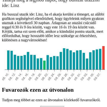
Linz
ide: Linz
Ha busszal utazik ide: Linz, ha el akarja kerülni a tömeget, az alábbi
grafikon segítségével ellenőrizheti, hogy ügyfeleink milyen gyakran
utaznak a következő 30 napban. Átlagosan az utazási csúcsidő
reggel 6:30 és 9 óra között, vagy este 16 és 19 óra között van.
Kérjük, tartsa ezt szem előtt, amikor a kiindulási pontra utazik, mert
előfordulhat, hogy hosszabb időre lesz szüksége az érkezéshez,
Sao Joao da Madeira
különösen a nagyvárosokban!
Fuvarozók ezen az útvonalon
Tudjon meg többet az ezen az útvonalon közlekedő fuvarozókról.