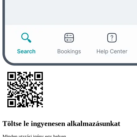
Töltse le ingyenesen alkalmazásunkat
Minden utazási igény egy helyen