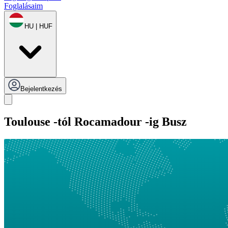
Foglalásaim
HU | HUF
Bejelentkezés
Toulouse -tól Rocamadour -ig Busz