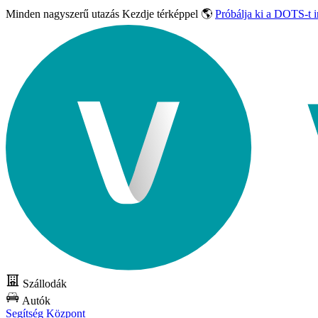
Minden nagyszerű utazás
Kezdje térképpel 🌎
Próbálja ki a DOTS-t 
Szállodák
Autók
Segítség Központ