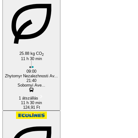
25.88 kg CO
2
11 h 30 min
09:00
Zhytomyr Nezalezhnosti Av...
21:40
Sobornyi Ave...
1 átszállás
11 h 30 min
124,91 Ft