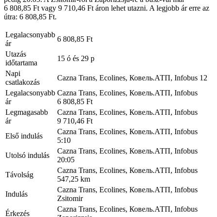
6 808,85 Ft vagy 9 710,46 Ft áron lehet utazni. A legjobb ár erre az
útra: 6 808,85 Ft.
Legalacsonyabb
6 808,85 Ft
ár
Utazás
15 ó és 29 p
időtartama
Napi
Cazna Trans, Ecolines, Ковель.АТП, Infobus
12
csatlakozás
Legalacsonyabb
Cazna Trans, Ecolines, Ковель.АТП, Infobus
ár
6 808,85 Ft
Legmagasabb
Cazna Trans, Ecolines, Ковель.АТП, Infobus
ár
9 710,46 Ft
Cazna Trans, Ecolines, Ковель.АТП, Infobus
Első indulás
5:10
Cazna Trans, Ecolines, Ковель.АТП, Infobus
Utolsó indulás
20:05
Cazna Trans, Ecolines, Ковель.АТП, Infobus
Távolság
547,25 km
Cazna Trans, Ecolines, Ковель.АТП, Infobus
Indulás
Zsitomir
Cazna Trans, Ecolines, Ковель.АТП, Infobus
Érkezés