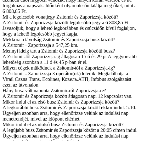
forgalmas a napszak. Időnként olyan olcsón találja meg őket, mint a
6 808,85 Ft.
Mi a legolcsóbb vonatjegy Zsitomir és Zaporizzsja között?
A Zsitomir és Zaporizzsja közötti legolcsóbb jegy a 6 808,85 Ft.
Javasoljuk, hogy a lehető legkorábban és csúcsidőn kívül foglaljon,
hogy a lehető legolcsóbb jegyet kapja.
Mekkora a távolság Zsitomir és Zaporizzsja busz között?
A Zsitomir - Zaporizzsja a 547,25 km.
Mennyi ideig tart a Zsitomir és Zaporizzsja közötti busz?
A Zsitomir-től Zaporizzsja-ig átlagosan 15 ó és 29 p. A leggyorsabb
lehetőség azonban a 11 ó és 45 p-ban ér el.
Milyen cégek működnek a Zsitomir-tól a Zaporizzsja-ig?
A Zsitomir - Zaporizzsja 3 operátor(ok) lefedik. Megtalálhatja a
Virail Cazna Trans, Ecolines, Ковель.АТП, Infobus szolgáltatást
ezen az útvonalon.
Hány busz vált naponta Zsitomir-ról Zaporizzsja-re?
A Zsitomir és Zaporizzsja között átlagosan napi 12 kapcsolat van.
Mikor indul el az első busz Zsitomir és Zaporizzsja között?
A legkorábbi busz Zsitomir és Zaporizzsja között ekkor indul: 5:10.
Ügyeljen azonban arra, hogy ellenőrizze velünk az indulási nap
menetrendjét, mivel az időpont eltérhet.
Mikor indul el az utolsó busz Zsitomir és Zaporizzsja között?
A legújabb busz Zsitomir és Zaporizzsja között a 20:05 címen indul.
Ügyeljen azonban arra, hogy ellenőrizze velünk az indulási nap