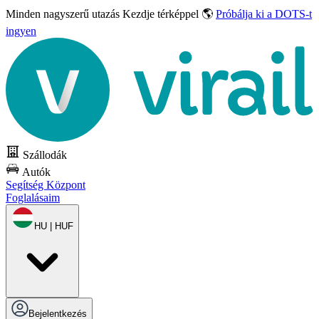
Minden nagyszerű utazás
Kezdje térképpel 🌎
Próbálja ki a DOTS-t
ingyen
Szállodák
Autók
Segítség Központ
Foglalásaim
HU | HUF
Bejelentkezés