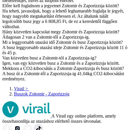
menetrendjét, mivel az időpont eltérhet.
Előre kell foglalnom a jegyemet Zsitomir és Zaporizzsja között?
Ha teheti, javasoljuk, hogy a lehető leghamarabb foglalja le jegyét,
hogy nagyobb megtakarítást érhessen el. Az általunk talált
legolcsóbb busz jegy a 6 808,85 Ft, de ez a kereslettől függően
változhat.
Hány közvetlen kapcsolat megy Zsitomir és Zaporizzsja között?
Átlagosan 2 van a Zsitomir-től a Zaporizzsja-ig.
Mi a leggyorsabb utazási idő Zsitomir és busz Zaporizzsja között?
A busz leggyorsabb utazási ideje Zsitomir és Zaporizzsja között 11 ó
és 45 p.
Van közvetlen busz a Zsitomir-tól a Zaporizzsja-ig?
Igen, van egy közvetlen busz a Zsitomir és a Zaporizzsja között.
Mekkora a CO2-kibocsátás a Zsitomir-Zaporizzsja és busz között?
A busz út a Zsitomir-től a Zaporizzsja-ig 41.04kg CO2-kibocsátást
eredményez.
Virail
>
Buszok Zsitomir - Zaporizzsja
A Virail egy online platform, amely
összehasonlítja az utazáshoz elérhető összes útvonalat.