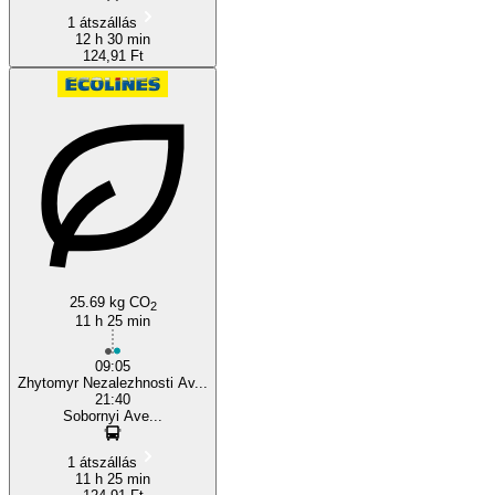
1 átszállás
12 h 30 min
124,91 Ft
25.69 kg CO
2
11 h 25 min
09:05
Zhytomyr Nezalezhnosti Av...
21:40
Sobornyi Ave...
1 átszállás
11 h 25 min