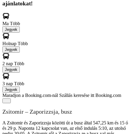
ajánlatokat!
Ma
Több
Jegyek
Holnap
Több
Jegyek
2 nap
Több
Jegyek
3 nap
Több
Jegyek
Maradjon a Booking.com-nál
Szállás keresése itt Booking.com
Zsitomir – Zaporizzsja, busz
A Zsitomir és Zaporizzsja közötti út a busz által 547,25 km és 15 ó
és 29 p. Naponta 12 kapcsolat van, az első indulás 5:10, az utolsó
pedig 20:05. A Zsitomir-ről a Zaporizzsja-re a busz-val már