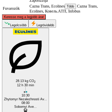
Zaporizzsja
Cazna Trans, Ecolines
Cazna Trans,
Több
Fuvarozók
Ecolines, Ковель.АТП, Infobus
©
CARTO
, ©
OpenStreetMap
contributors
Keresse meg a legjobb árat
Zhytomyr
Legolcsóbb
Legrövidebb
Zaporizhia
28.13 kg CO
2
12 h 30 min
10:30
Zhytomyr Nezalezhnosti Av...
08:00
Sobornyi Ave...