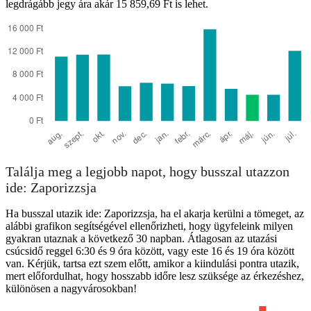
legdrágább jegy ára akár 15 859,69 Ft is lehet.
Találja meg a legjobb napot, hogy busszal utazzon
ide: Zaporizzsja
Ha busszal utazik ide: Zaporizzsja, ha el akarja kerülni a tömeget, az
alábbi grafikon segítségével ellenőrizheti, hogy ügyfeleink milyen
gyakran utaznak a következő 30 napban. Átlagosan az utazási
csúcsidő reggel 6:30 és 9 óra között, vagy este 16 és 19 óra között
van. Kérjük, tartsa ezt szem előtt, amikor a kiindulási pontra utazik,
mert előfordulhat, hogy hosszabb időre lesz szüksége az érkezéshez,
különösen a nagyvárosokban!