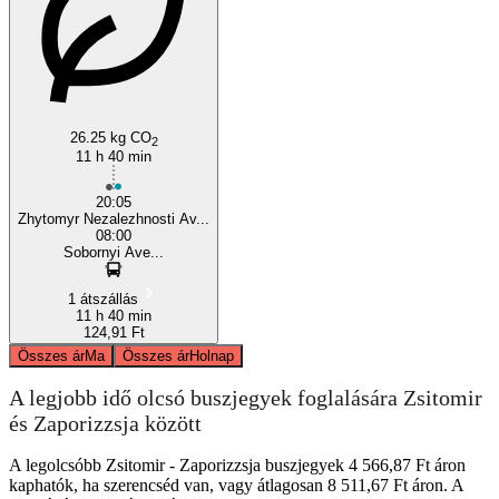
26.25 kg CO
2
11 h 40 min
20:05
Zhytomyr Nezalezhnosti Av...
08:00
Sobornyi Ave...
1 átszállás
11 h 40 min
124,91 Ft
Összes ár
Ma
Összes ár
Holnap
A legjobb idő olcsó buszjegyek foglalására Zsitomir
és Zaporizzsja között
A legolcsóbb Zsitomir - Zaporizzsja buszjegyek 4 566,87 Ft áron
kaphatók, ha szerencséd van, vagy átlagosan 8 511,67 Ft áron. A