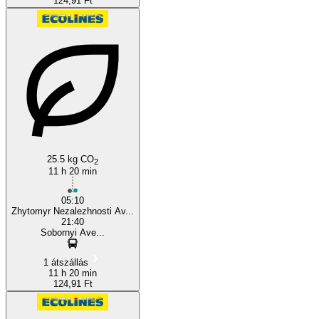
124,91 Ft
25.5 kg CO
2
11 h 20 min
05:10
Zhytomyr Nezalezhnosti Av...
21:40
Sobornyi Ave...
1 átszállás
11 h 20 min
124,91 Ft