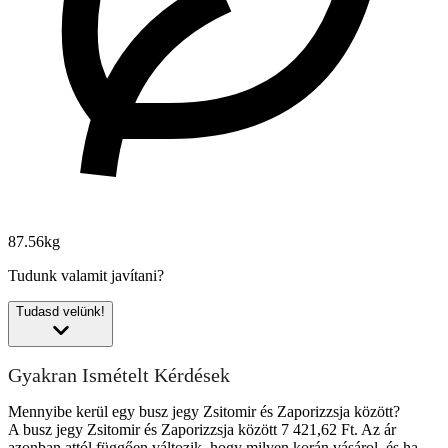
87.56kg
Tudunk valamit javítani?
Tudasd velünk!
Gyakran Ismételt Kérdések
Mennyibe kerül egy busz jegy Zsitomir és Zaporizzsja között?
A busz jegy Zsitomir és Zaporizzsja között 7 421,62 Ft. Az ár
azonban attól függően változik, hogy milyen korán vásárol, és ha