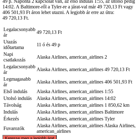
49 p. Naponta 2 kapcsolat van, az első indulás 1:55, az utolsó pedig
14:02. A Baltimore-ről a Tyler-re a járat-val már 49 720,13 Ft vagy
406 501,93 Ft áron lehet utazni. A legjobb ár erre az útra:
49 720,13 Ft.
Legalacsonyabb
49 720,13 Ft
ár
Utazás
11 ó és 49 p
időtartama
Napi
Alaska Airlines, american_airlines
2
csatlakozás
Legalacsonyabb
Alaska Airlines, american_airlines
49 720,13 Ft
ár
Legmagasabb
Alaska Airlines, american_airlines
406 501,93 Ft
ár
Első indulás
Alaska Airlines, american_airlines
1:55
Utolsó indulás
Alaska Airlines, american_airlines
14:02
Távolság
Alaska Airlines, american_airlines
1 850,62 km
Indulás
Alaska Airlines, american_airlines
Baltimore
Érkezés
Alaska Airlines, american_airlines
Tyler
Alaska Airlines, american_airlines
Alaska Airlines,
Fuvarozók
american_airlines
©
CARTO
, ©
OpenStreetMap
contributors
Keresse meg a legjobb árat