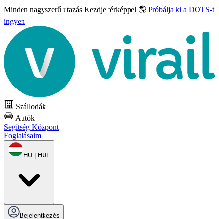
Minden nagyszerű utazás
Kezdje térképpel 🌎
Próbálja ki a DOTS-t
ingyen
Szállodák
Autók
Segítség Központ
Foglalásaim
HU | HUF
Bejelentkezés