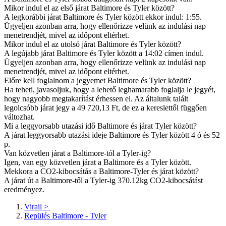
Mikor indul el az első járat Baltimore és Tyler között?
A legkorábbi járat Baltimore és Tyler között ekkor indul: 1:55.
Ügyeljen azonban arra, hogy ellenőrizze velünk az indulási nap
menetrendjét, mivel az időpont eltérhet.
Mikor indul el az utolsó járat Baltimore és Tyler között?
A legújabb járat Baltimore és Tyler között a 14:02 címen indul.
Ügyeljen azonban arra, hogy ellenőrizze velünk az indulási nap
menetrendjét, mivel az időpont eltérhet.
Előre kell foglalnom a jegyemet Baltimore és Tyler között?
Ha teheti, javasoljuk, hogy a lehető leghamarabb foglalja le jegyét,
hogy nagyobb megtakarítást érhessen el. Az általunk talált
legolcsóbb járat jegy a 49 720,13 Ft, de ez a kereslettől függően
változhat.
Mi a leggyorsabb utazási idő Baltimore és járat Tyler között?
A járat leggyorsabb utazási ideje Baltimore és Tyler között 4 ó és 52
p.
Van közvetlen járat a Baltimore-tól a Tyler-ig?
Igen, van egy közvetlen járat a Baltimore és a Tyler között.
Mekkora a CO2-kibocsátás a Baltimore-Tyler és járat között?
A járat út a Baltimore-től a Tyler-ig 370.12kg CO2-kibocsátást
eredményez.
Virail
>
Repülés Baltimore - Tyler