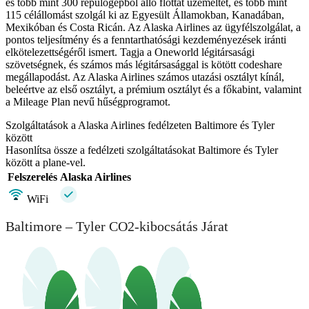
és több mint 300 repülőgépből álló flottát üzemeltet, és több mint
115 célállomást szolgál ki az Egyesült Államokban, Kanadában,
Mexikóban és Costa Ricán. Az Alaska Airlines az ügyfélszolgálat, a
pontos teljesítmény és a fenntarthatósági kezdeményezések iránti
elkötelezettségéről ismert. Tagja a Oneworld légitársasági
szövetségnek, és számos más légitársasággal is kötött codeshare
megállapodást. Az Alaska Airlines számos utazási osztályt kínál,
beleértve az első osztályt, a prémium osztályt és a főkabint, valamint
a Mileage Plan nevű hűségprogramot.
Szolgáltatások a Alaska Airlines fedélzeten Baltimore és Tyler
között
Hasonlítsa össze a fedélzeti szolgáltatásokat Baltimore és Tyler
között a plane-vel.
Felszerelés
Alaska Airlines
WiFi
Baltimore – Tyler CO2-kibocsátás Járat