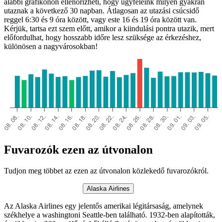
alábbi grafikonon ellenőrizheti, hogy ügyfeleink milyen gyakran
utaznak a következő 30 napban. Átlagosan az utazási csúcsidő
reggel 6:30 és 9 óra között, vagy este 16 és 19 óra között van.
Kérjük, tartsa ezt szem előtt, amikor a kiindulási pontra utazik, mert
előfordulhat, hogy hosszabb időre lesz szüksége az érkezéshez,
különösen a nagyvárosokban!
Fuvarozók ezen az útvonalon
Tudjon meg többet az ezen az útvonalon közlekedő fuvarozókról.
Alaska Airlines
Az Alaska Airlines egy jelentős amerikai légitársaság, amelynek
székhelye a washingtoni Seattle-ben található. 1932-ben alapították,