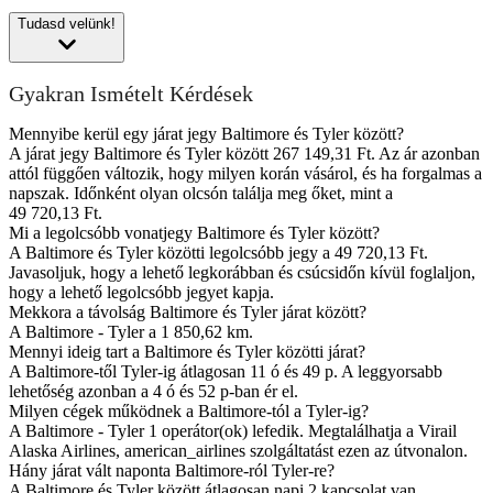
Tudasd velünk!
Gyakran Ismételt Kérdések
Mennyibe kerül egy járat jegy Baltimore és Tyler között?
A járat jegy Baltimore és Tyler között 267 149,31 Ft. Az ár azonban
attól függően változik, hogy milyen korán vásárol, és ha forgalmas a
napszak. Időnként olyan olcsón találja meg őket, mint a
49 720,13 Ft.
Mi a legolcsóbb vonatjegy Baltimore és Tyler között?
A Baltimore és Tyler közötti legolcsóbb jegy a 49 720,13 Ft.
Javasoljuk, hogy a lehető legkorábban és csúcsidőn kívül foglaljon,
hogy a lehető legolcsóbb jegyet kapja.
Mekkora a távolság Baltimore és Tyler járat között?
A Baltimore - Tyler a 1 850,62 km.
Mennyi ideig tart a Baltimore és Tyler közötti járat?
A Baltimore-től Tyler-ig átlagosan 11 ó és 49 p. A leggyorsabb
lehetőség azonban a 4 ó és 52 p-ban ér el.
Milyen cégek működnek a Baltimore-tól a Tyler-ig?
A Baltimore - Tyler 1 operátor(ok) lefedik. Megtalálhatja a Virail
Alaska Airlines, american_airlines szolgáltatást ezen az útvonalon.
Hány járat vált naponta Baltimore-ról Tyler-re?
A Baltimore és Tyler között átlagosan napi 2 kapcsolat van.