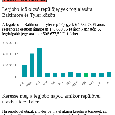
Legjobb idő olcsó repülőjegyek foglalására
Baltimore, MD
Baltimore és Tyler között
A legolcsóbb Baltimore - Tyler repülőjegyek 64 732,78 Ft áron,
szerencsés esetben átlagosan 148 630,85 Ft áron kaphatók. A
legdrágább jegy ára akár 506 677,52 Ft is lehet.
Tyler, TX
Keresse meg a legjobb napot, amikor repülővel
utazhat ide: Tyler
Ha repülővel utazik a Tyler-ba, ha el akarja kerülni a tömeget, az