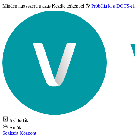
Minden nagyszerű utazás
Kezdje térképpel 🌎
Próbálja ki a DOTS-t 
Szállodák
Autók
Segítség Központ