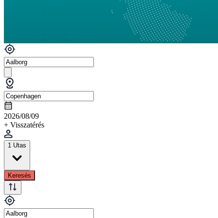
2026/08/09
+ Visszatérés
1 Utas
Keresés