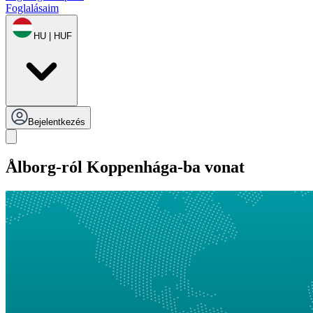
Foglalásaim
HU | HUF
Bejelentkezés
Ålborg-ról Koppenhága-ba vonat