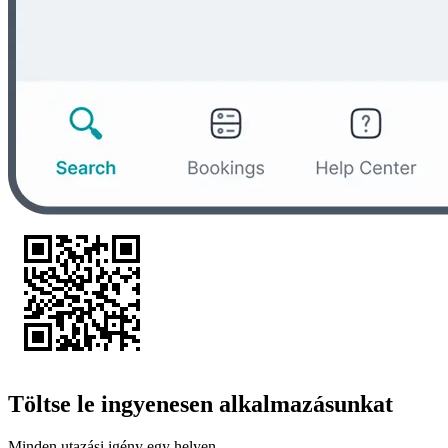
Töltse le ingyenesen alkalmazásunkat
Minden utazási igény egy helyen