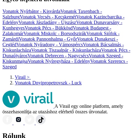
Vonatok Nyírbátor - Kisvárda
Vonatok Taxenbach -
Salzburg
Vonatok Vecsés - Kecskemét
Vonatok Kazincbarcika -
Edelény
Vonatok Jászladány - Újszász
Vonatok Dunavarsány -
Kunhegyes
Vonatok Pécs - Bükkösd
Vonatok Budapest -
Zalakomár
Vonatok Miskolc - Borsodszirák
Vonatok Siófok -
Zamárdi
Vonatok Pannonhalma - Győr
Vonatok Dunakeszi -
Cegléd
Vonatok Nyíradony - Vámospércs
Vonatok Bácsalmás -
Kiskunlacháza
Vonatok Tiszaalpár - Kiskunlacháza
Vonatok Pécs -
Dunaújváros
Vonatok Debrecen - Nagycsécs
Vonatok Szeged -
Kiskunmajsa
Vonatok Nyíregyháza - Edelény
Vonatok Szerencs -
Szeged
Virail
>
Vonatok Dnyipropetrovszk - Luck
A Virail egy online platform, amely
összehasonlítja az utazáshoz elérhető összes útvonalat.
Rólunk