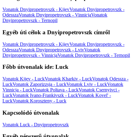
Vonatok Dnyipropetrovszk - Kijev
Vonatok Dnyipropetrovszk -
Odessza
Vonatok Dnyipropetrovszk - Vinnicja
Vonatok
Dnyipropetrovszk - Ternopil
Egyéb úti célok a Dnyipropetrovszk címről
Vonatok Dnyipropetrovszk - Kijev
Vonatok Dnyipropetrovszk -
Odessza
Vonatok Dnyipropetrovszk - Lviv
Vonatok
Dnyipropetrovszk - Vinnicja
Vonatok Dnyipropetrovszk - Ternopil
Főbb útvonalak ide: Luck
Vonatok Kijev - Luck
Vonatok Kharkiv - Luck
Vonatok Odessza -
Luck
Vonatok Zaporizzsja - Luck
Vonatok Lviv - Luck
Vonatok
Vinnicja - Luck
Vonatok Poltava - Luck
Vonatok Csernyivci -
Luck
Vonatok Ivano-Frankivszk - Luck
Vonatok Kovel' -
Luck
Vonatok Koroszteny - Luck
Kapcsolódó útvonalak
Vonatok Luck - Dnyipropetrovszk
Egyéb népszerű útvonalak