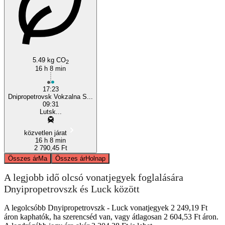
Dnipropetrovsk
5.49 kg CO
2
16 h 8 min
17:23
Dnipropetrovsk Vokzalna S...
09:31
Lutsk...
közvetlen járat
16 h 8 min
2 790,45 Ft
Összes ár
Ma
Összes ár
Holnap
A legjobb idő olcsó vonatjegyek foglalására
Dnyipropetrovszk és Luck között
A legolcsóbb Dnyipropetrovszk - Luck vonatjegyek 2 249,19 Ft
áron kaphatók, ha szerencséd van, vagy átlagosan 2 604,53 Ft áron.