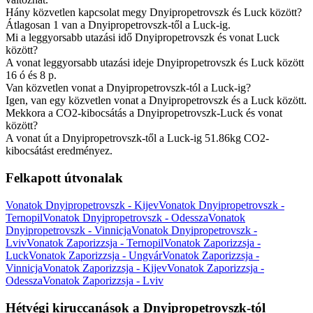
Hány közvetlen kapcsolat megy Dnyipropetrovszk és Luck között?
Átlagosan 1 van a Dnyipropetrovszk-től a Luck-ig.
Mi a leggyorsabb utazási idő Dnyipropetrovszk és vonat Luck
között?
A vonat leggyorsabb utazási ideje Dnyipropetrovszk és Luck között
16 ó és 8 p.
Van közvetlen vonat a Dnyipropetrovszk-tól a Luck-ig?
Igen, van egy közvetlen vonat a Dnyipropetrovszk és a Luck között.
Mekkora a CO2-kibocsátás a Dnyipropetrovszk-Luck és vonat
között?
A vonat út a Dnyipropetrovszk-től a Luck-ig 51.86kg CO2-
kibocsátást eredményez.
Felkapott útvonalak
Vonatok Dnyipropetrovszk - Kijev
Vonatok Dnyipropetrovszk -
Ternopil
Vonatok Dnyipropetrovszk - Odessza
Vonatok
Dnyipropetrovszk - Vinnicja
Vonatok Dnyipropetrovszk -
Lviv
Vonatok Zaporizzsja - Ternopil
Vonatok Zaporizzsja -
Luck
Vonatok Zaporizzsja - Ungvár
Vonatok Zaporizzsja -
Vinnicja
Vonatok Zaporizzsja - Kijev
Vonatok Zaporizzsja -
Odessza
Vonatok Zaporizzsja - Lviv
Hétvégi kiruccanások a Dnyipropetrovszk-tól