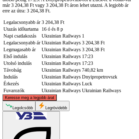
már 3 204,38 Ft vagy 3 204,38 Ft áron lehet utazni. A legjobb ár
erre az útra: 3 204,38 Ft.
Legalacsonyabb ár
3 204,38 Ft
Utazás időtartama
16 ó és 8 p
Napi csatlakozás
Ukrainian Railways
1
Legalacsonyabb ár
Ukrainian Railways
3 204,38 Ft
Legmagasabb ár
Ukrainian Railways
3 204,38 Ft
Első indulás
Ukrainian Railways
17:23
Utolsó indulás
Ukrainian Railways
17:23
Távolság
Ukrainian Railways
740,82 km
Indulás
Ukrainian Railways
Dnyipropetrovszk
Érkezés
Ukrainian Railways
Luck
Fuvarozók
Ukrainian Railways
Ukrainian Railways
©
CARTO
, ©
OpenStreetMap
contributors
Keresse meg a legjobb árat
Legolcsóbb
Legrövidebb
Lutsk