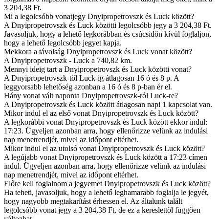
3 204,38 Ft.
Mi a legolcsóbb vonatjegy Dnyipropetrovszk és Luck között?
A Dnyipropetrovszk és Luck közötti legolcsóbb jegy a 3 204,38 Ft.
Javasoljuk, hogy a lehető legkorábban és csúcsidőn kívül foglaljon,
hogy a lehető legolcsóbb jegyet kapja.
Mekkora a távolság Dnyipropetrovszk és Luck vonat között?
A Dnyipropetrovszk - Luck a 740,82 km.
Mennyi ideig tart a Dnyipropetrovszk és Luck közötti vonat?
A Dnyipropetrovszk-től Luck-ig átlagosan 16 ó és 8 p. A
leggyorsabb lehetőség azonban a 16 ó és 8 p-ban ér el.
Hány vonat vált naponta Dnyipropetrovszk-ról Luck-re?
A Dnyipropetrovszk és Luck között átlagosan napi 1 kapcsolat van.
Mikor indul el az első vonat Dnyipropetrovszk és Luck között?
A legkorábbi vonat Dnyipropetrovszk és Luck között ekkor indul:
17:23. Ügyeljen azonban arra, hogy ellenőrizze velünk az indulási
nap menetrendjét, mivel az időpont eltérhet.
Mikor indul el az utolsó vonat Dnyipropetrovszk és Luck között?
A legújabb vonat Dnyipropetrovszk és Luck között a 17:23 címen
indul. Ügyeljen azonban arra, hogy ellenőrizze velünk az indulási
nap menetrendjét, mivel az időpont eltérhet.
Előre kell foglalnom a jegyemet Dnyipropetrovszk és Luck között?
Ha teheti, javasoljuk, hogy a lehető leghamarabb foglalja le jegyét,
hogy nagyobb megtakarítást érhessen el. Az általunk talált
legolcsóbb vonat jegy a 3 204,38 Ft, de ez a kereslettől függően
változhat.