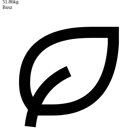
51.86kg
Busz