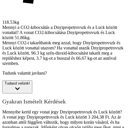
118.53kg
Mennyi a CO2-kibocsátás a Dnyipropetrovszk és a Luck között
vonattal?
A vonat CO2-kibocsátása Dnyipropetrovszk és Luck
között 51.86kg.
Mennyi CO2-t takaríthatok meg azzal, hogy Dnyipropetrovszk és
Luck között vonattal utazom?
Ha vonattal utazik Dnyipropetrovszk
és Luck között, 96.3 kg szén-dioxid-kibocsátást takarít meg a
repüléshez képest, 3.7 kg-ot a busszal és 66.67 kg-ot az autóval
szemben.
Tudunk valamit javítani?
Tudasd velünk!
Gyakran Ismételt Kérdések
Mennyibe kerül egy vonat jegy Dnyipropetrovszk és Luck között?
A vonat jegy Dnyipropetrovszk és Luck között 3 204,38 Ft. Az ár
azonban attól függően változik, hogy milyen korán vásárol, és ha
forgalmas a napszak. Időnként olyan olcsón találja meg őket, mint a