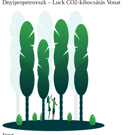
Dnyipropetrovszk – Luck CO2-kibocsátás Vonat
Vonat