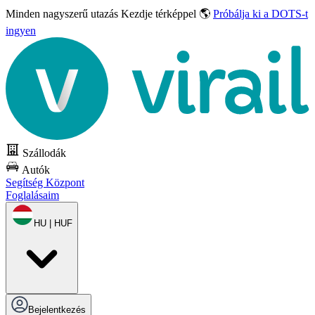
Minden nagyszerű utazás
Kezdje térképpel 🌎
Próbálja ki a DOTS-t
ingyen
Szállodák
Autók
Segítség Központ
Foglalásaim
HU | HUF
Bejelentkezés