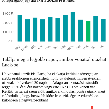
A legdrágább jegy ára akár 3 204,38 Ft is lehet.
Találja meg a legjobb napot, amikor vonattal utazhat
Luck-be
Ha vonattal utazik ide: Luck, ha el akarja kerülni a tömeget, az
alábbi grafikonon ellenőrizheti, hogy ügyfeleink milyen gyakran
utaznak a következő 30 napban. Átlagosan az utazási csúcsidő
reggel 6:30 és 9 óra között, vagy este 16 és 19 óra között van.
Kérjük, tartsa ezt szem előtt, amikor a kiindulási pontra utazik, mert
előfordulhat, hogy hosszabb időre lesz szüksége az érkezéshez,
különösen a nagyvárosokban!