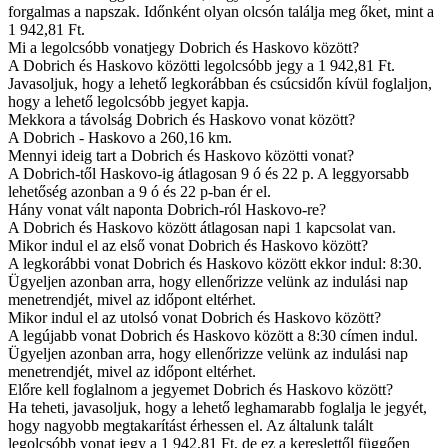
forgalmas a napszak. Időnként olyan olcsón találja meg őket, mint a
1 942,81 Ft.
Mi a legolcsóbb vonatjegy Dobrich és Haskovo között?
A Dobrich és Haskovo közötti legolcsóbb jegy a 1 942,81 Ft.
Javasoljuk, hogy a lehető legkorábban és csúcsidőn kívül foglaljon,
hogy a lehető legolcsóbb jegyet kapja.
Mekkora a távolság Dobrich és Haskovo vonat között?
A Dobrich - Haskovo a 260,16 km.
Mennyi ideig tart a Dobrich és Haskovo közötti vonat?
A Dobrich-től Haskovo-ig átlagosan 9 ó és 22 p. A leggyorsabb
lehetőség azonban a 9 ó és 22 p-ban ér el.
Hány vonat vált naponta Dobrich-ról Haskovo-re?
A Dobrich és Haskovo között átlagosan napi 1 kapcsolat van.
Mikor indul el az első vonat Dobrich és Haskovo között?
A legkorábbi vonat Dobrich és Haskovo között ekkor indul: 8:30.
Ügyeljen azonban arra, hogy ellenőrizze velünk az indulási nap
menetrendjét, mivel az időpont eltérhet.
Mikor indul el az utolsó vonat Dobrich és Haskovo között?
A legújabb vonat Dobrich és Haskovo között a 8:30 címen indul.
Ügyeljen azonban arra, hogy ellenőrizze velünk az indulási nap
menetrendjét, mivel az időpont eltérhet.
Előre kell foglalnom a jegyemet Dobrich és Haskovo között?
Ha teheti, javasoljuk, hogy a lehető leghamarabb foglalja le jegyét,
hogy nagyobb megtakarítást érhessen el. Az általunk talált
legolcsóbb vonat jegy a 1 942,81 Ft, de ez a kereslettől függően