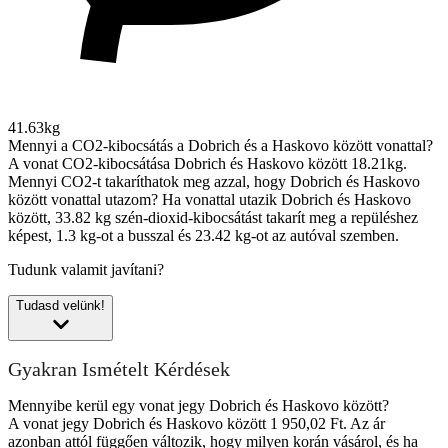
41.63kg
Mennyi a CO2-kibocsátás a Dobrich és a Haskovo között vonattal?
A vonat CO2-kibocsátása Dobrich és Haskovo között 18.21kg.
Mennyi CO2-t takaríthatok meg azzal, hogy Dobrich és Haskovo
között vonattal utazom?
Ha vonattal utazik Dobrich és Haskovo
között, 33.82 kg szén-dioxid-kibocsátást takarít meg a repüléshez
képest, 1.3 kg-ot a busszal és 23.42 kg-ot az autóval szemben.
Tudunk valamit javítani?
Tudasd velünk!
Gyakran Ismételt Kérdések
Mennyibe kerül egy vonat jegy Dobrich és Haskovo között?
A vonat jegy Dobrich és Haskovo között 1 950,02 Ft. Az ár
azonban attól függően változik, hogy milyen korán vásárol, és ha