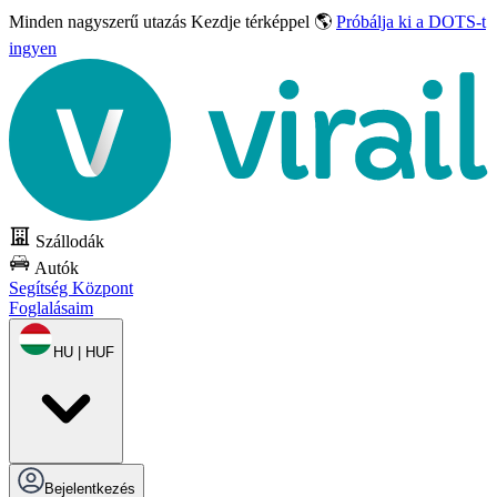
Minden nagyszerű utazás
Kezdje térképpel 🌎
Próbálja ki a DOTS-t
ingyen
Szállodák
Autók
Segítség Központ
Foglalásaim
HU | HUF
Bejelentkezés