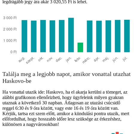
legdrágább jegy ára akár 3 020,55 Ft is lehet.
Haskovo
Találja meg a legjobb napot, amikor vonattal utazhat
Haskovo-be
Ha vonattal utazik ide: Haskovo, ha el akarja kerülni a tömeget, az
alábbi grafikonon ellenőrizheti, hogy ügyfeleink milyen gyakran
utaznak a következő 30 napban. Átlagosan az utazási csúcsidő
reggel 6:30 és 9 óra között, vagy este 16 és 19 óra között van.
Kérjük, tartsa ezt szem előtt, amikor a kiindulási pontra utazik, mert
előfordulhat, hogy hosszabb időre lesz szüksége az érkezéshez,
különösen a nagyvárosokban!