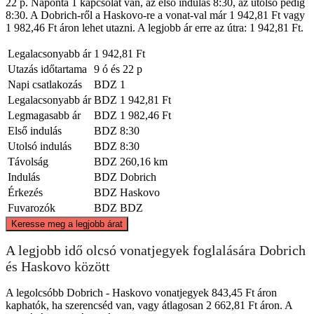
22 p. Naponta 1 kapcsolat van, az első indulás 8:30, az utolsó pedig
8:30. A Dobrich-ről a Haskovo-re a vonat-val már 1 942,81 Ft vagy
1 982,46 Ft áron lehet utazni. A legjobb ár erre az útra: 1 942,81 Ft.
Legalacsonyabb ár
1 942,81 Ft
Utazás időtartama
9 ó és 22 p
Napi csatlakozás
BDZ
1
Legalacsonyabb ár
BDZ
1 942,81 Ft
Legmagasabb ár
BDZ
1 982,46 Ft
Első indulás
BDZ
8:30
Utolsó indulás
BDZ
8:30
Távolság
BDZ
260,16 km
Indulás
BDZ
Dobrich
Érkezés
BDZ
Haskovo
Fuvarozók
BDZ
BDZ
©
CARTO
, ©
OpenStreetMap
contributors
Keresse meg a legjobb árat
Dobrich
A legjobb idő olcsó vonatjegyek foglalására Dobrich
és Haskovo között
A legolcsóbb Dobrich - Haskovo vonatjegyek 843,45 Ft áron
kaphatók, ha szerencséd van, vagy átlagosan 2 662,81 Ft áron. A