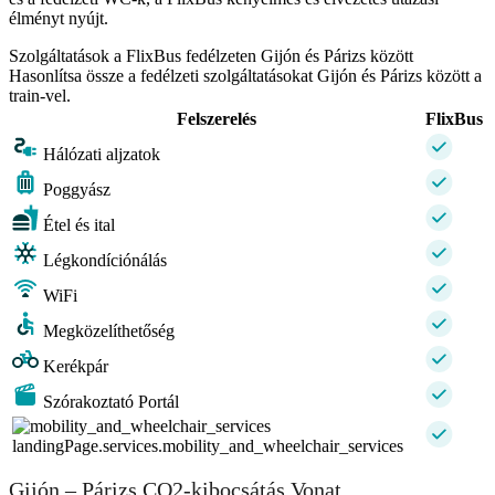
élményt nyújt.
Szolgáltatások a FlixBus fedélzeten Gijón és Párizs között
Hasonlítsa össze a fedélzeti szolgáltatásokat Gijón és Párizs között a
train-vel.
Felszerelés
FlixBus
Hálózati aljzatok
Poggyász
Étel és ital
Légkondíciónálás
WiFi
Megközelíthetőség
Kerékpár
Szórakoztató Portál
landingPage.services.mobility_and_wheelchair_services
Gijón – Párizs CO2-kibocsátás Vonat