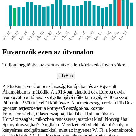
Fuvarozók ezen az útvonalon
Tudjon meg többet az ezen az útvonalon közlekedő fuvarozókról.
FlixBus
A FlixBus távolsági busztársaság Európában és az Egyesült
Államokban is működik. A 2013-ban alapított cég Európa egyik
legnagyobb autóbusz-szolgáltatójává nőtte ki magát, és 30 ország
több mint 2500 úti célját köti össze. A németországi eredetű FlixBus
gyorsan terjeszkedett a környező országokba, köztük
Franciaországba, Olaszországba, Dániába, Hollandiába és
Horvátországba, miközben rendszeres járatokat kínál Norvégiába,
Spanyolországba és Angliába. Megfizethető viteldíjakkal és olyan
kényelmes szolgáltatásokkal, mint az ingyenes Wi-Fi, a konnektorok
és a fedélzeti WC-k, a FlixBus kényelmes és élvezetes utazási