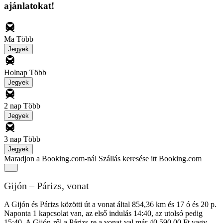
ajánlatokat!
Ma
Több
Jegyek
Holnap
Több
Jegyek
2 nap
Több
Jegyek
3 nap
Több
Jegyek
Maradjon a Booking.com-nál
Szállás keresése itt Booking.com
Gijón – Párizs, vonat
A Gijón és Párizs közötti út a vonat által 854,36 km és 17 ó és 20 p.
Naponta 1 kapcsolat van, az első indulás 14:40, az utolsó pedig
15:40. A Gijón-ről a Párizs-re a vonat-val már 40 590,00 Ft vagy