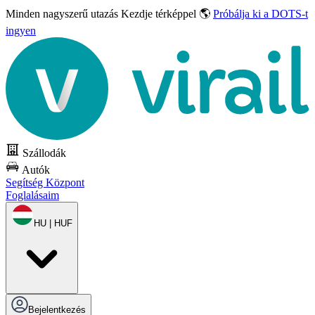
Minden nagyszerű utazás
Kezdje térképpel 🌎
Próbálja ki a DOTS-t
ingyen
Szállodák
Autók
Segítség Központ
Foglalásaim
HU | HUF
Bejelentkezés