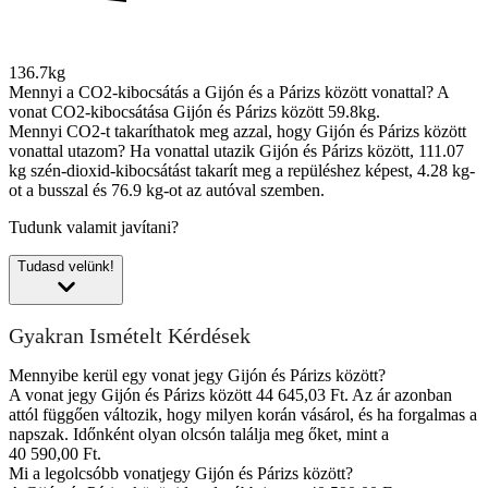
136.7kg
Mennyi a CO2-kibocsátás a Gijón és a Párizs között vonattal?
A
vonat CO2-kibocsátása Gijón és Párizs között 59.8kg.
Mennyi CO2-t takaríthatok meg azzal, hogy Gijón és Párizs között
vonattal utazom?
Ha vonattal utazik Gijón és Párizs között, 111.07
kg szén-dioxid-kibocsátást takarít meg a repüléshez képest, 4.28 kg-
ot a busszal és 76.9 kg-ot az autóval szemben.
Tudunk valamit javítani?
Tudasd velünk!
Gyakran Ismételt Kérdések
Mennyibe kerül egy vonat jegy Gijón és Párizs között?
A vonat jegy Gijón és Párizs között 44 645,03 Ft. Az ár azonban
attól függően változik, hogy milyen korán vásárol, és ha forgalmas a
napszak. Időnként olyan olcsón találja meg őket, mint a
40 590,00 Ft.
Mi a legolcsóbb vonatjegy Gijón és Párizs között?