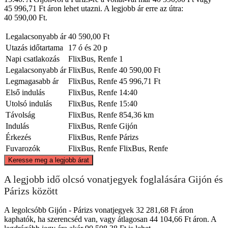
45 996,71 Ft áron lehet utazni. A legjobb ár erre az útra:
40 590,00 Ft.
Legalacsonyabb ár
40 590,00 Ft
Utazás időtartama
17 ó és 20 p
Napi csatlakozás
FlixBus, Renfe
1
Legalacsonyabb ár
FlixBus, Renfe
40 590,00 Ft
Legmagasabb ár
FlixBus, Renfe
45 996,71 Ft
Első indulás
FlixBus, Renfe
14:40
Utolsó indulás
FlixBus, Renfe
15:40
Távolság
FlixBus, Renfe
854,36 km
Indulás
FlixBus, Renfe
Gijón
Érkezés
FlixBus, Renfe
Párizs
Fuvarozók
FlixBus, Renfe
FlixBus, Renfe
©
CARTO
, ©
OpenStreetMap
contributors
Keresse meg a legjobb árat
Paris
A legjobb idő olcsó vonatjegyek foglalására Gijón és
Párizs között
A legolcsóbb Gijón - Párizs vonatjegyek 32 281,68 Ft áron
kaphatók, ha szerencséd van, vagy átlagosan 44 104,66 Ft áron. A