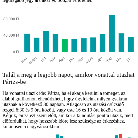
legdrágább jegy ára akár 90 508,38 Ft is lehet.
Gijón
Találja meg a legjobb napot, amikor vonattal utazhat
Párizs-be
Ha vonattal utazik ide: Párizs, ha el akarja kerülni a tömeget, az
alábbi grafikonon ellenőrizheti, hogy ügyfeleink milyen gyakran
utaznak a következő 30 napban. Átlagosan az utazási csúcsidő
reggel 6:30 és 9 óra között, vagy este 16 és 19 óra között van.
Kérjük, tartsa ezt szem előtt, amikor a kiindulási pontra utazik, mert
előfordulhat, hogy hosszabb időre lesz szüksége az érkezéshez,
különösen a nagyvárosokban!