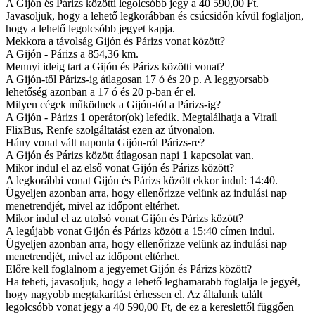
A Gijón és Párizs közötti legolcsóbb jegy a 40 590,00 Ft.
Javasoljuk, hogy a lehető legkorábban és csúcsidőn kívül foglaljon,
hogy a lehető legolcsóbb jegyet kapja.
Mekkora a távolság Gijón és Párizs vonat között?
A Gijón - Párizs a 854,36 km.
Mennyi ideig tart a Gijón és Párizs közötti vonat?
A Gijón-től Párizs-ig átlagosan 17 ó és 20 p. A leggyorsabb
lehetőség azonban a 17 ó és 20 p-ban ér el.
Milyen cégek működnek a Gijón-tól a Párizs-ig?
A Gijón - Párizs 1 operátor(ok) lefedik. Megtalálhatja a Virail
FlixBus, Renfe szolgáltatást ezen az útvonalon.
Hány vonat vált naponta Gijón-ról Párizs-re?
A Gijón és Párizs között átlagosan napi 1 kapcsolat van.
Mikor indul el az első vonat Gijón és Párizs között?
A legkorábbi vonat Gijón és Párizs között ekkor indul: 14:40.
Ügyeljen azonban arra, hogy ellenőrizze velünk az indulási nap
menetrendjét, mivel az időpont eltérhet.
Mikor indul el az utolsó vonat Gijón és Párizs között?
A legújabb vonat Gijón és Párizs között a 15:40 címen indul.
Ügyeljen azonban arra, hogy ellenőrizze velünk az indulási nap
menetrendjét, mivel az időpont eltérhet.
Előre kell foglalnom a jegyemet Gijón és Párizs között?
Ha teheti, javasoljuk, hogy a lehető leghamarabb foglalja le jegyét,
hogy nagyobb megtakarítást érhessen el. Az általunk talált
legolcsóbb vonat jegy a 40 590,00 Ft, de ez a kereslettől függően