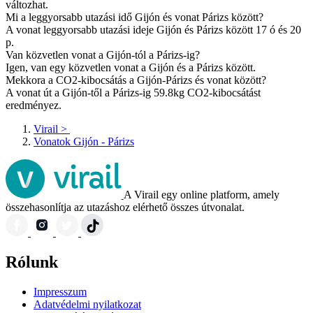
változhat.
Mi a leggyorsabb utazási idő Gijón és vonat Párizs között?
A vonat leggyorsabb utazási ideje Gijón és Párizs között 17 ó és 20
p.
Van közvetlen vonat a Gijón-tól a Párizs-ig?
Igen, van egy közvetlen vonat a Gijón és a Párizs között.
Mekkora a CO2-kibocsátás a Gijón-Párizs és vonat között?
A vonat út a Gijón-től a Párizs-ig 59.8kg CO2-kibocsátást
eredményez.
Virail
>
Vonatok Gijón - Párizs
A Virail egy online platform, amely
összehasonlítja az utazáshoz elérhető összes útvonalat.
Rólunk
Impresszum
Adatvédelmi nyilatkozat