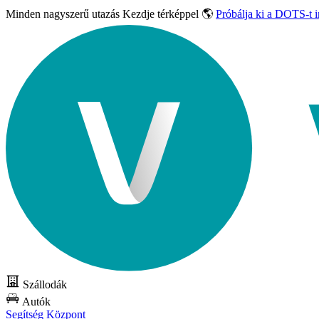
Minden nagyszerű utazás
Kezdje térképpel 🌎
Próbálja ki a DOTS-t 
Szállodák
Autók
Segítség Központ