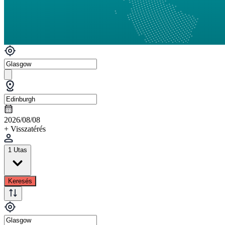
2026/08/08
+ Visszatérés
1 Utas
Keresés