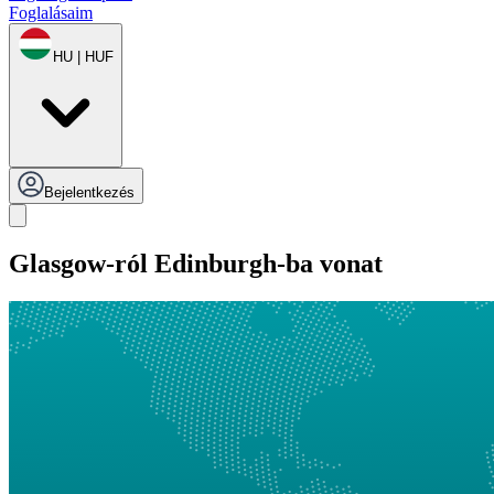
Foglalásaim
HU | HUF
Bejelentkezés
Glasgow-ról Edinburgh-ba vonat