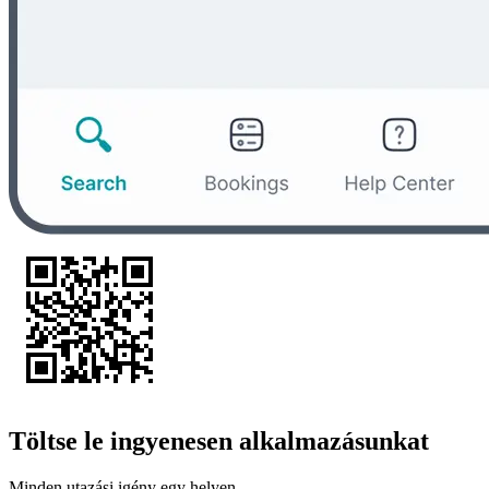
Töltse le ingyenesen alkalmazásunkat
Minden utazási igény egy helyen