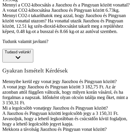
Mennyi a CO2-kibocsátás a Jiaozhou és a Pingyuan között vonattal?
A vonat CO2-kibocsátása Jiaozhou és Pingyuan között 6.73kg.
Mennyi CO2-t takaríthatok meg azzal, hogy Jiaozhou és Pingyuan
között vonattal utazom?
Ha vonattal utazik Jiaozhou és Pingyuan
között, 12.51 kg szén-dioxid-kibocsátást takarít meg a repüléshez
képest, 0.48 kg-ot a busszal és 8.66 kg-ot az autóval szemben.
Tudunk valamit javítani?
Tudasd velünk!
Gyakran Ismételt Kérdések
Mennyibe kerül egy vonat jegy Jiaozhou és Pingyuan között?
A vonat jegy Jiaozhou és Pingyuan között 3 182,75 Ft. Az ár
azonban attól függően változik, hogy milyen korán vásárol, és ha
forgalmas a napszak. Időnként olyan olcsón találja meg őket, mint a
3 150,31 Ft.
Mi a legolcsóbb vonatjegy Jiaozhou és Pingyuan között?
A Jiaozhou és Pingyuan közötti legolcsóbb jegy a 3 150,31 Ft.
Javasoljuk, hogy a lehető legkorábban és csúcsidőn kívül foglaljon,
hogy a lehető legolcsóbb jegyet kapja.
Mekkora a távolság Jiaozhou és Pingyuan vonat között?