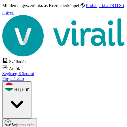
Minden nagyszerű utazás
Kezdje térképpel 🌎
Próbálja ki a DOTS-t
ingyen
Szállodák
Autók
Segítség Központ
Foglalásaim
HU | HUF
Bejelentkezés