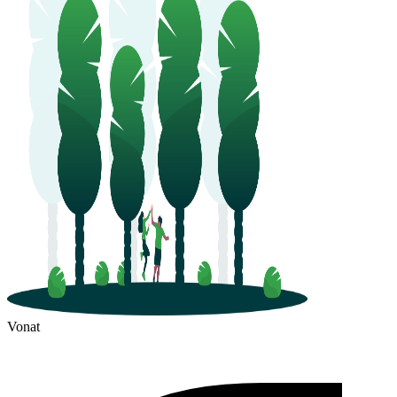
Pingyuan
Jiaozhou
Vonat