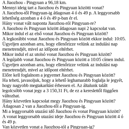
A Jiaozhou - Pingyuan a 96,18 km.
Mennyi ideig tart a Jiaozhou és Pingyuan közötti vonat?
A Jiaozhou-től Pingyuan-ig átlagosan 4 ó és 49 p. A leggyorsabb
lehetőség azonban a 4 ó és 49 p-ban ér el.
Hány vonat vált naponta Jiaozhou-ról Pingyuan-re?
A Jiaozhou és Pingyuan között átlagosan napi 2 kapcsolat van.
Mikor indul el az első vonat Jiaozhou és Pingyuan között?
A legkorábbi vonat Jiaozhou és Pingyuan között ekkor indul: 10:05.
Ügyeljen azonban arra, hogy ellenőrizze velünk az indulási nap
menetrendjét, mivel az időpont eltérhet.
Mikor indul el az utolsó vonat Jiaozhou és Pingyuan között?
A legújabb vonat Jiaozhou és Pingyuan között a 10:05 címen indul.
Ügyeljen azonban arra, hogy ellenőrizze velünk az indulási nap
menetrendjét, mivel az időpont eltérhet.
Előre kell foglalnom a jegyemet Jiaozhou és Pingyuan között?
Ha teheti, javasoljuk, hogy a lehető leghamarabb foglalja le jegyét,
hogy nagyobb megtakarítást érhessen el. Az általunk talált
legolcsóbb vonat jegy a 3 150,31 Ft, de ez a kereslettől függően
változhat.
Hány közvetlen kapcsolat megy Jiaozhou és Pingyuan között?
Átlagosan 2 van a Jiaozhou-től a Pingyuan-ig.
Mi a leggyorsabb utazási idő Jiaozhou és vonat Pingyuan között?
A vonat leggyorsabb utazási ideje Jiaozhou és Pingyuan között 4 ó
és 49 p.
Van közvetlen vonat a Jiaozhou-tól a Pingyuan-ig?