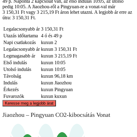
49 p. Naponta 2 kapcsolat van, az első indulás 10:05, az utolsó
pedig 10:05. A Jiaozhou-ről a Pingyuan-re a vonat-val már
3 150,31 Ft vagy 3 215,19 Ft áron lehet utazni. A legjobb ár erre az
útra: 3 150,31 Ft.
Legalacsonyabb ár
3 150,31 Ft
Utazás időtartama
4 ó és 49 p
Napi csatlakozás
kuxun
2
Legalacsonyabb ár
kuxun
3 150,31 Ft
Legmagasabb ár
kuxun
3 215,19 Ft
Első indulás
kuxun
10:05
Utolsó indulás
kuxun
10:05
Távolság
kuxun
96,18 km
Indulás
kuxun
Jiaozhou
Érkezés
kuxun
Pingyuan
Fuvarozók
kuxun
kuxun
©
CARTO
, ©
OpenStreetMap
contributors
Keresse meg a legjobb árat
Jiaozhou – Pingyuan CO2-kibocsátás Vonat