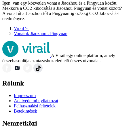
Igen, van egy közvetlen vonat a Jiaozhou és a Pingyuan között.
Mekkora a CO2-kibocsátás a Jiaozhou-Pingyuan és vonat között?
A vonat út a Jiaozhou-től a Pingyuan-ig 6.73kg CO2-kibocsátást
eredményez.
Virail
>
Vonatok Jiaozhou - Pingyuan
A Virail egy online platform, amely
összehasonlítja az utazáshoz elérhető összes útvonalat.
Rólunk
Impresszum
Adatvédelmi nyilatkozat
Felhasználási feltételek
Betekintések
Nemzetközi