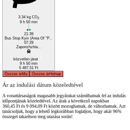
3.34 kg CO
2
9 h 50 min
21:39
Bus Stop Kyiv (Area Of "P...
07:29
Zaporizhzhia...
közvetlen járat
9 h 50 min
5 487,51 Ft
Összes ár
Ma
Összes ár
Holnap
Ár az indulási dátum közeledtével
A vonattársaságok magasabb jegyárakat számíthatnak fel az indulás
időpontjának közeledtével. Az árak a következő napokban
360,45 Ft és 9 094,09 Ft között mozoghatnak, de változhatnak. Azt
tanácsoljuk, hogy a lehető legkorábban foglaljon, hogy akár 96%
összeget takarítson meg utazása során!