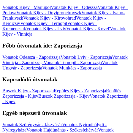
Vonatok Kijev - Mariupol
Vonatok Kijev - Odessza
Vonatok Kijev -
Poltava
Vonatok Kijev - Dnyipropetrovszk
Vonatok Kijev - Ivano-
Frankivszk
Vonatok Kijev - Kirovohrad
Vonatok Kijev -
Berdicsiv
Vonatok Kijev - Ternopil
Vonatok Kijev -
Kremencsuk
Vonatok Kijev - Lviv
Vonatok Kijev - Kovel'
Vonatok
Kijev - Vinnicja
Főbb útvonalak ide: Zaporizzsja
Vonatok Odessza - Zaporizzsja
Vonatok Lviv - Zaporizzsja
Vonatok
Vinnicja - Zaporizzsja
Vonatok Ternopil - Zaporizzsja
Vonatok
Ungvár - Zaporizzsja
Vonatok Munkács - Zaporizzsja
Kapcsolódó útvonalak
Buszok Kijev - Zaporizzsja
Repülés Kijev - Zaporizzsja
Repülés
Zaporizzsja - Kijev
Buszok Zaporizzsja - Kijev
Vonatok Zaporizzsja
- Kijev
Egyéb népszerű útvonalak
Vonatok Szörényvár - Jászvásár
Vonatok Nyírmihálydi -
Nyíregyháza
Vonatok Hajdúnánás - Székesfehérvár
Vonatok