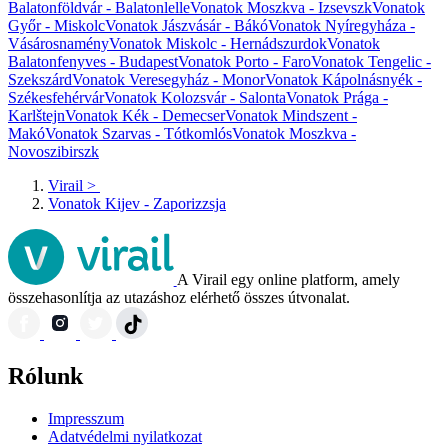
Balatonföldvár - Balatonlelle
Vonatok Moszkva - Izsevszk
Vonatok
Győr - Miskolc
Vonatok Jászvásár - Bákó
Vonatok Nyíregyháza -
Vásárosnamény
Vonatok Miskolc - Hernádszurdok
Vonatok
Balatonfenyves - Budapest
Vonatok Porto - Faro
Vonatok Tengelic -
Szekszárd
Vonatok Veresegyház - Monor
Vonatok Kápolnásnyék -
Székesfehérvár
Vonatok Kolozsvár - Salonta
Vonatok Prága -
Karlštejn
Vonatok Kék - Demecser
Vonatok Mindszent -
Makó
Vonatok Szarvas - Tótkomlós
Vonatok Moszkva -
Novoszibirszk
Virail
>
Vonatok Kijev - Zaporizzsja
A Virail egy online platform, amely
összehasonlítja az utazáshoz elérhető összes útvonalat.
Rólunk
Impresszum
Adatvédelmi nyilatkozat