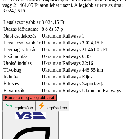
vagy 21 461,05 Ft áron lehet utazni. A legjobb ár erre az útra:
3 024,15 Ft.
Legalacsonyabb ár
3 024,15 Ft
Utazás időtartama
8 ó és 57 p
Napi csatlakozás
Ukrainian Railways
1
Legalacsonyabb ár
Ukrainian Railways
3 024,15 Ft
Legmagasabb ár
Ukrainian Railways
21 461,05 Ft
Első indulás
Ukrainian Railways
6:35
Utolsó indulás
Ukrainian Railways
22:16
Távolság
Ukrainian Railways
448,55 km
Indulás
Ukrainian Railways
Kijev
Érkezés
Ukrainian Railways
Zaporizzsja
Fuvarozók
Ukrainian Railways
Ukrainian Railways
©
CARTO
, ©
OpenStreetMap
contributors
Keresse meg a legjobb árat
Kyiv
Legolcsóbb
Legrövidebb