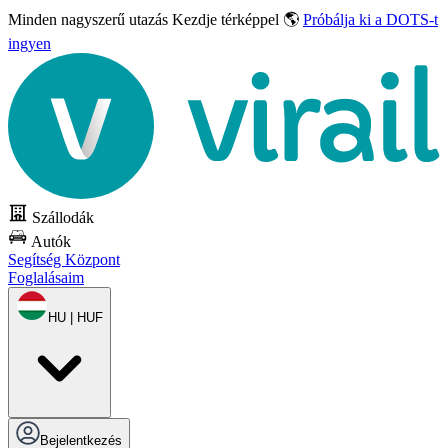
Minden nagyszerű utazás
Kezdje térképpel 🌎
Próbálja ki a DOTS-t
ingyen
Szállodák
Autók
Segítség Központ
Foglalásaim
HU | HUF
Bejelentkezés