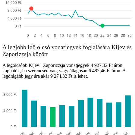
A legjobb idő olcsó vonatjegyek foglalására Kijev és
Zaporizzsja között
A legolcsóbb Kijev - Zaporizzsja vonatjegyek 4 927,32 Ft áron
kaphatók, ha szerencséd van, vagy átlagosan 6 487,46 Ft áron. A
legdrágább jegy ára akár 9 274,32 Ft is lehet.