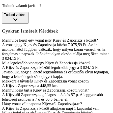
Tudunk valamit javítani?
Tudasd velünk!
Gyakran Ismételt Kérdések
Mennyibe kerül egy vonat jegy Kijev és Zaporizzsja között?
A vonat jegy Kijev és Zaporizzsja között 7 075,59 Ft. Az ár
azonban attól függően változik, hogy milyen korán vásárol, és ha
forgalmas a napszak. Időnként olyan olcsón találja meg őket, mint a
3 024,15 Ft.
Mi a legolcsóbb vonatjegy Kijev és Zaporizzsja között?
A Kijev és Zaporizzsja közötti legolcsóbb jegy a 3 024,15 Ft.
Javasoljuk, hogy a lehető legkorábban és csúcsidőn kívül foglaljon,
hogy a lehető legolcsóbb jegyet kapja.
Mekkora a távolság Kijev és Zaporizzsja vonat között?
A Kijev - Zaporizzsja a 448,55 km.
Mennyi ideig tart a Kijev és Zaporizzsja közötti vonat?
A Kijev-től Zaporizzsja-ig átlagosan 8 ó és 57 p. A leggyorsabb
lehetőség azonban a 7 ó és 50 p-ban ér el.
Hány vonat vált naponta Kijev-ról Zaporizzsja-re?
A Kijev és Zaporizzsja között átlagosan napi 1 kapcsolat van.
Mikor indul el az első vonat Kijev és Zaporizzsja között?