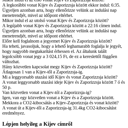
A legkorábbi vonat Kijev és Zaporizzsja között ekkor indul: 6:35.
Ügyeljen azonban arra, hogy ellenőrizze velünk az indulási nap
menetrendjét, mivel az időpont eltérhet.
Mikor indul el az utolsó vonat Kijev és Zaporizzsja között?
A legújabb vonat Kijev és Zaporizzsja között a 22:16 címen indul.
Ügyeljen azonban arra, hogy ellenőrizze velünk az indulási nap
menetrendjét, mivel az időpont eltérhet.
Előre kell foglalnom a jegyemet Kijev és Zaporizzsja között?
Ha teheti, javasoljuk, hogy a lehető leghamarabb foglalja le jegyét,
hogy nagyobb megtakarítást érhessen el. Az általunk talált
legolcsóbb vonat jegy a 3 024,15 Ft, de ez a kereslettől függően
változhat.
Hány közvetlen kapcsolat megy Kijev és Zaporizzsja között?
Átlagosan 1 van a Kijev-től a Zaporizzsja-ig.
Mi a leggyorsabb utazási idő Kijev és vonat Zaporizzsja között?
A vonat leggyorsabb utazási ideje Kijev és Zaporizzsja között 7 ó és
50 p.
Van közvetlen vonat a Kijev-tól a Zaporizzsja-ig?
Igen, van egy közvetlen vonat a Kijev és a Zaporizzsja között.
Mekkora a CO2-kibocsátás a Kijev-Zaporizzsja és vonat között?
A vonat út a Kijev-től a Zaporizzsja-ig 31.4kg CO2-kibocsátást
eredményez.
Lépjen helyileg a Kijev címről