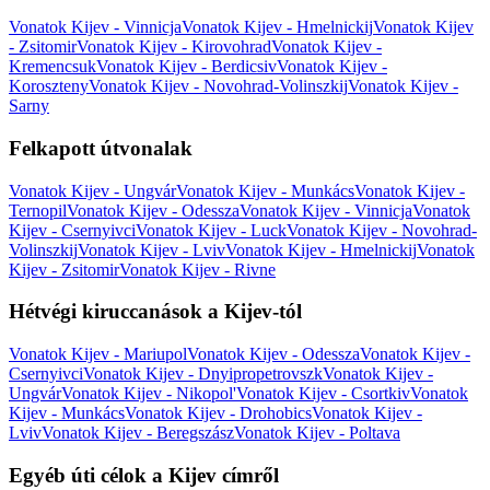
Vonatok Kijev - Vinnicja
Vonatok Kijev - Hmelnickij
Vonatok Kijev
- Zsitomir
Vonatok Kijev - Kirovohrad
Vonatok Kijev -
Kremencsuk
Vonatok Kijev - Berdicsiv
Vonatok Kijev -
Koroszteny
Vonatok Kijev - Novohrad-Volinszkij
Vonatok Kijev -
Sarny
Felkapott útvonalak
Vonatok Kijev - Ungvár
Vonatok Kijev - Munkács
Vonatok Kijev -
Ternopil
Vonatok Kijev - Odessza
Vonatok Kijev - Vinnicja
Vonatok
Kijev - Csernyivci
Vonatok Kijev - Luck
Vonatok Kijev - Novohrad-
Volinszkij
Vonatok Kijev - Lviv
Vonatok Kijev - Hmelnickij
Vonatok
Kijev - Zsitomir
Vonatok Kijev - Rivne
Hétvégi kiruccanások a Kijev-tól
Vonatok Kijev - Mariupol
Vonatok Kijev - Odessza
Vonatok Kijev -
Csernyivci
Vonatok Kijev - Dnyipropetrovszk
Vonatok Kijev -
Ungvár
Vonatok Kijev - Nikopol'
Vonatok Kijev - Csortkiv
Vonatok
Kijev - Munkács
Vonatok Kijev - Drohobics
Vonatok Kijev -
Lviv
Vonatok Kijev - Beregszász
Vonatok Kijev - Poltava
Egyéb úti célok a Kijev címről