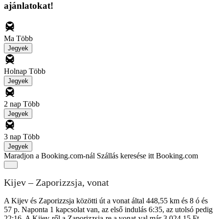
ajánlatokat!
Ma
Több
Jegyek
Holnap
Több
Jegyek
2 nap
Több
Jegyek
3 nap
Több
Jegyek
Maradjon a Booking.com-nál
Szállás keresése itt Booking.com
Kijev – Zaporizzsja, vonat
A Kijev és Zaporizzsja közötti út a vonat által 448,55 km és 8 ó és
57 p. Naponta 1 kapcsolat van, az első indulás 6:35, az utolsó pedig
22:16. A Kijev-ről a Zaporizzsja-re a vonat-val már 3 024,15 Ft