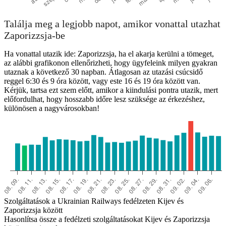
Találja meg a legjobb napot, amikor vonattal utazhat
Zaporizzsja-be
Ha vonattal utazik ide: Zaporizzsja, ha el akarja kerülni a tömeget,
az alábbi grafikonon ellenőrizheti, hogy ügyfeleink milyen gyakran
utaznak a következő 30 napban. Átlagosan az utazási csúcsidő
reggel 6:30 és 9 óra között, vagy este 16 és 19 óra között van.
Kérjük, tartsa ezt szem előtt, amikor a kiindulási pontra utazik, mert
előfordulhat, hogy hosszabb időre lesz szüksége az érkezéshez,
különösen a nagyvárosokban!
Szolgáltatások a Ukrainian Railways fedélzeten Kijev és
Zaporizzsja között
Hasonlítsa össze a fedélzeti szolgáltatásokat Kijev és Zaporizzsja