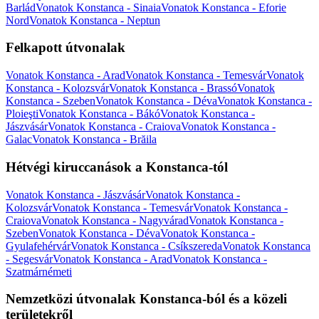
Barlád
Vonatok Konstanca - Sinaia
Vonatok Konstanca - Eforie
Nord
Vonatok Konstanca - Neptun
Felkapott útvonalak
Vonatok Konstanca - Arad
Vonatok Konstanca - Temesvár
Vonatok
Konstanca - Kolozsvár
Vonatok Konstanca - Brassó
Vonatok
Konstanca - Szeben
Vonatok Konstanca - Déva
Vonatok Konstanca -
Ploieşti
Vonatok Konstanca - Bákó
Vonatok Konstanca -
Jászvásár
Vonatok Konstanca - Craiova
Vonatok Konstanca -
Galac
Vonatok Konstanca - Brăila
Hétvégi kiruccanások a Konstanca-tól
Vonatok Konstanca - Jászvásár
Vonatok Konstanca -
Kolozsvár
Vonatok Konstanca - Temesvár
Vonatok Konstanca -
Craiova
Vonatok Konstanca - Nagyvárad
Vonatok Konstanca -
Szeben
Vonatok Konstanca - Déva
Vonatok Konstanca -
Gyulafehérvár
Vonatok Konstanca - Csíkszereda
Vonatok Konstanca
- Segesvár
Vonatok Konstanca - Arad
Vonatok Konstanca -
Szatmárnémeti
Nemzetközi útvonalak Konstanca-ból és a közeli
területekről