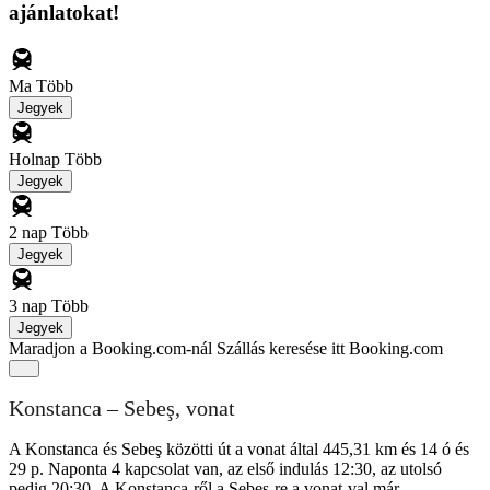
ajánlatokat!
Ma
Több
Jegyek
Holnap
Több
Jegyek
2 nap
Több
Jegyek
3 nap
Több
Jegyek
Maradjon a Booking.com-nál
Szállás keresése itt Booking.com
Konstanca – Sebeş, vonat
A Konstanca és Sebeş közötti út a vonat által 445,31 km és 14 ó és
29 p. Naponta 4 kapcsolat van, az első indulás 12:30, az utolsó
pedig 20:30. A Konstanca-ről a Sebeş-re a vonat-val már