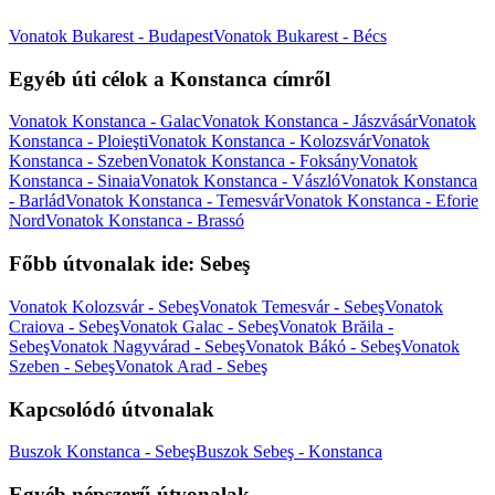
Vonatok Bukarest - Budapest
Vonatok Bukarest - Bécs
Egyéb úti célok a Konstanca címről
Vonatok Konstanca - Galac
Vonatok Konstanca - Jászvásár
Vonatok
Konstanca - Ploieşti
Vonatok Konstanca - Kolozsvár
Vonatok
Konstanca - Szeben
Vonatok Konstanca - Foksány
Vonatok
Konstanca - Sinaia
Vonatok Konstanca - Vászló
Vonatok Konstanca
- Barlád
Vonatok Konstanca - Temesvár
Vonatok Konstanca - Eforie
Nord
Vonatok Konstanca - Brassó
Főbb útvonalak ide: Sebeş
Vonatok Kolozsvár - Sebeş
Vonatok Temesvár - Sebeş
Vonatok
Craiova - Sebeş
Vonatok Galac - Sebeş
Vonatok Brăila -
Sebeş
Vonatok Nagyvárad - Sebeş
Vonatok Bákó - Sebeş
Vonatok
Szeben - Sebeş
Vonatok Arad - Sebeş
Kapcsolódó útvonalak
Buszok Konstanca - Sebeş
Buszok Sebeş - Konstanca
Egyéb népszerű útvonalak