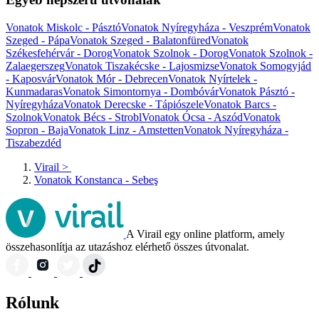
Vonatok Miskolc - Pásztó
Vonatok Nyíregyháza - Veszprém
Vonatok
Szeged - Pápa
Vonatok Szeged - Balatonfüred
Vonatok
Székesfehérvár - Dorog
Vonatok Szolnok - Dorog
Vonatok Szolnok -
Zalaegerszeg
Vonatok Tiszakécske - Lajosmizse
Vonatok Somogyjád
- Kaposvár
Vonatok Mór - Debrecen
Vonatok Nyírtelek -
Kunmadaras
Vonatok Simontornya - Dombóvár
Vonatok Pásztó -
Nyíregyháza
Vonatok Derecske - Tápiószele
Vonatok Barcs -
Szolnok
Vonatok Bécs - Strobl
Vonatok Ócsa - Aszód
Vonatok
Sopron - Baja
Vonatok Linz - Amstetten
Vonatok Nyíregyháza -
Tiszabezdéd
Virail
>
Vonatok Konstanca - Sebeş
A Virail egy online platform, amely
összehasonlítja az utazáshoz elérhető összes útvonalat.
Rólunk