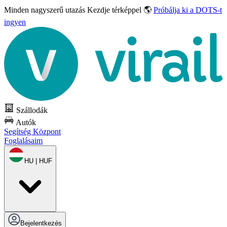
Minden nagyszerű utazás
Kezdje térképpel 🌎
Próbálja ki a DOTS-t
ingyen
Szállodák
Autók
Segítség Központ
Foglalásaim
HU | HUF
Bejelentkezés