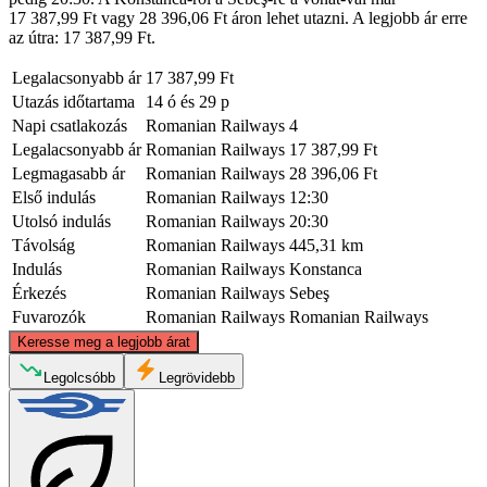
17 387,99 Ft vagy 28 396,06 Ft áron lehet utazni. A legjobb ár erre
az útra: 17 387,99 Ft.
Legalacsonyabb ár
17 387,99 Ft
Utazás időtartama
14 ó és 29 p
Napi csatlakozás
Romanian Railways
4
Legalacsonyabb ár
Romanian Railways
17 387,99 Ft
Legmagasabb ár
Romanian Railways
28 396,06 Ft
Első indulás
Romanian Railways
12:30
Utolsó indulás
Romanian Railways
20:30
Távolság
Romanian Railways
445,31 km
Indulás
Romanian Railways
Konstanca
Érkezés
Romanian Railways
Sebeş
Fuvarozók
Romanian Railways
Romanian Railways
©
CARTO
, ©
OpenStreetMap
contributors
Keresse meg a legjobb árat
Legolcsóbb
Legrövidebb
Sebeş, Alba County