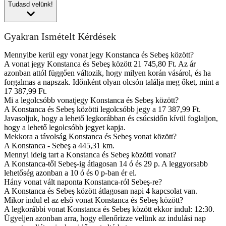
Tudasd velünk!
Gyakran Ismételt Kérdések
Mennyibe kerül egy vonat jegy Konstanca és Sebeş között?
A vonat jegy Konstanca és Sebeş között 21 745,80 Ft. Az ár
azonban attól függően változik, hogy milyen korán vásárol, és ha
forgalmas a napszak. Időnként olyan olcsón találja meg őket, mint a
17 387,99 Ft.
Mi a legolcsóbb vonatjegy Konstanca és Sebeş között?
A Konstanca és Sebeş közötti legolcsóbb jegy a 17 387,99 Ft.
Javasoljuk, hogy a lehető legkorábban és csúcsidőn kívül foglaljon,
hogy a lehető legolcsóbb jegyet kapja.
Mekkora a távolság Konstanca és Sebeş vonat között?
A Konstanca - Sebeş a 445,31 km.
Mennyi ideig tart a Konstanca és Sebeş közötti vonat?
A Konstanca-től Sebeş-ig átlagosan 14 ó és 29 p. A leggyorsabb
lehetőség azonban a 10 ó és 0 p-ban ér el.
Hány vonat vált naponta Konstanca-ról Sebeş-re?
A Konstanca és Sebeş között átlagosan napi 4 kapcsolat van.
Mikor indul el az első vonat Konstanca és Sebeş között?
A legkorábbi vonat Konstanca és Sebeş között ekkor indul: 12:30.
Ügyeljen azonban arra, hogy ellenőrizze velünk az indulási nap