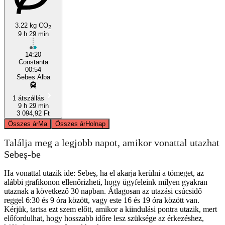
3.22 kg CO
2
9 h 29 min
Constanța
14:20
Constanta
00:54
Sebes Alba
1 átszállás
9 h 29 min
3 094,92 Ft
Összes ár
Ma
Összes ár
Holnap
Találja meg a legjobb napot, amikor vonattal utazhat
Sebeş-be
Ha vonattal utazik ide: Sebeş, ha el akarja kerülni a tömeget, az
alábbi grafikonon ellenőrizheti, hogy ügyfeleink milyen gyakran
utaznak a következő 30 napban. Átlagosan az utazási csúcsidő
reggel 6:30 és 9 óra között, vagy este 16 és 19 óra között van.
Kérjük, tartsa ezt szem előtt, amikor a kiindulási pontra utazik, mert
előfordulhat, hogy hosszabb időre lesz szüksége az érkezéshez,