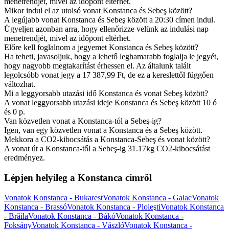
menetrendjét, mivel az időpont eltérhet.
Mikor indul el az utolsó vonat Konstanca és Sebeş között?
A legújabb vonat Konstanca és Sebeş között a 20:30 címen indul.
Ügyeljen azonban arra, hogy ellenőrizze velünk az indulási nap
menetrendjét, mivel az időpont eltérhet.
Előre kell foglalnom a jegyemet Konstanca és Sebeş között?
Ha teheti, javasoljuk, hogy a lehető leghamarabb foglalja le jegyét,
hogy nagyobb megtakarítást érhessen el. Az általunk talált
legolcsóbb vonat jegy a 17 387,99 Ft, de ez a kereslettől függően
változhat.
Mi a leggyorsabb utazási idő Konstanca és vonat Sebeş között?
A vonat leggyorsabb utazási ideje Konstanca és Sebeş között 10 ó
és 0 p.
Van közvetlen vonat a Konstanca-tól a Sebeş-ig?
Igen, van egy közvetlen vonat a Konstanca és a Sebeş között.
Mekkora a CO2-kibocsátás a Konstanca-Sebeş és vonat között?
A vonat út a Konstanca-től a Sebeş-ig 31.17kg CO2-kibocsátást
eredményez.
Lépjen helyileg a Konstanca címről
Vonatok Konstanca - Bukarest
Vonatok Konstanca - Galac
Vonatok
Konstanca - Brassó
Vonatok Konstanca - Ploieşti
Vonatok Konstanca
- Brăila
Vonatok Konstanca - Bákó
Vonatok Konstanca -
Foksány
Vonatok Konstanca - Vászló
Vonatok Konstanca -