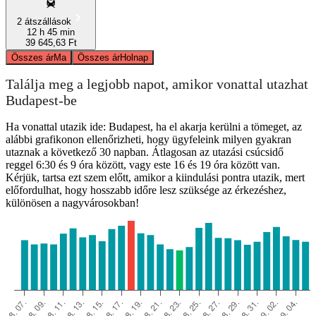
2 átszállások
12 h 45 min
39 645,63 Ft
Összes ár
Ma
Összes ár
Holnap
Találja meg a legjobb napot, amikor vonattal utazhat
Budapest-be
Ha vonattal utazik ide: Budapest, ha el akarja kerülni a tömeget, az
alábbi grafikonon ellenőrizheti, hogy ügyfeleink milyen gyakran
utaznak a következő 30 napban. Átlagosan az utazási csúcsidő
reggel 6:30 és 9 óra között, vagy este 16 és 19 óra között van.
Kérjük, tartsa ezt szem előtt, amikor a kiindulási pontra utazik, mert
előfordulhat, hogy hosszabb időre lesz szüksége az érkezéshez,
különösen a nagyvárosokban!