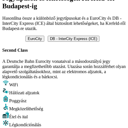
Budapest-ig
Hasonlítsa össze a különböző jegytípusokat és a EuroCity és DB -
InterCity Express (ICE) által biztosított lehetőségeket, ha Krefeld-ről
Budapest-re utazik.
EuroCity
DB - InterCity Express (ICE)
Second Class
A Deutsche Bahn Eurocity vonataival a másodosztályú jegy
garantálja a megfizethetőbb utazást. Utazása során hozzáférhet olyan
alapvető szolgáltatásokhoz, mint az elektromos aljzatok, a
légkondicionálás és a bárkocsi.
WiFi
Hálózati aljzatok
Poggyász
Megközelíthetőség
Étel és ital
Légkondíciónálás