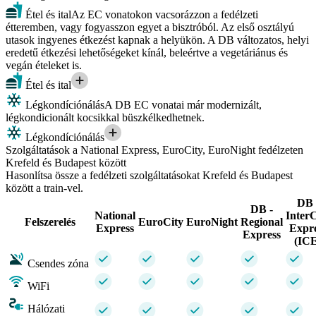
Étel és ital
Az EC vonatokon vacsorázzon a fedélzeti
étteremben, vagy fogyasszon egyet a bisztróból. Az első osztályú
utasok ingyenes étkezést kapnak a helyükön. A DB változatos, helyi
eredetű étkezési lehetőségeket kínál, beleértve a vegetáriánus és
vegán ételeket is.
Étel és ital
Légkondíciónálás
A DB EC vonatai már modernizált,
légkondicionált kocsikkal büszkélkedhetnek.
Légkondíciónálás
Szolgáltatások a National Express, EuroCity, EuroNight fedélzeten
Krefeld és Budapest között
Hasonlítsa össze a fedélzeti szolgáltatásokat Krefeld és Budapest
között a train-vel.
DB 
DB -
National
InterC
Felszerelés
EuroCity
EuroNight
Regional
Express
Expr
Express
(IC
Csendes zóna
WiFi
Hálózati