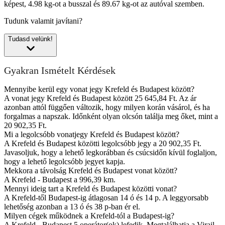
képest, 4.98 kg-ot a busszal és 89.67 kg-ot az autóval szemben.
Tudunk valamit javítani?
Tudasd velünk!
Gyakran Ismételt Kérdések
Mennyibe kerül egy vonat jegy Krefeld és Budapest között?
A vonat jegy Krefeld és Budapest között 25 645,84 Ft. Az ár
azonban attól függően változik, hogy milyen korán vásárol, és ha
forgalmas a napszak. Időnként olyan olcsón találja meg őket, mint a
20 902,35 Ft.
Mi a legolcsóbb vonatjegy Krefeld és Budapest között?
A Krefeld és Budapest közötti legolcsóbb jegy a 20 902,35 Ft.
Javasoljuk, hogy a lehető legkorábban és csúcsidőn kívül foglaljon,
hogy a lehető legolcsóbb jegyet kapja.
Mekkora a távolság Krefeld és Budapest vonat között?
A Krefeld - Budapest a 996,39 km.
Mennyi ideig tart a Krefeld és Budapest közötti vonat?
A Krefeld-től Budapest-ig átlagosan 14 ó és 14 p. A leggyorsabb
lehetőség azonban a 13 ó és 38 p-ban ér el.
Milyen cégek működnek a Krefeld-tól a Budapest-ig?
A Krefeld - Budapest 5 operátor(ok) lefedik. Megtalálhatja a Virail