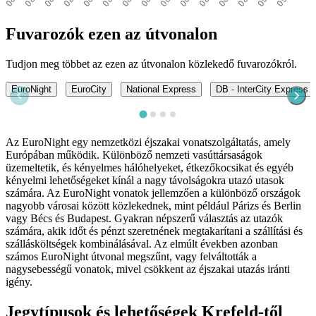
Fuvarozók ezen az útvonalon
Tudjon meg többet az ezen az útvonalon közlekedő fuvarozókról.
EuroNight
EuroCity
National Express
DB - InterCity Express (
Az EuroNight egy nemzetközi éjszakai vonatszolgáltatás, amely
Európában működik. Különböző nemzeti vasúttársaságok
üzemeltetik, és kényelmes hálóhelyeket, étkezőkocsikat és egyéb
kényelmi lehetőségeket kínál a nagy távolságokra utazó utasok
számára. Az EuroNight vonatok jellemzően a különböző országok
nagyobb városai között közlekednek, mint például Párizs és Berlin
vagy Bécs és Budapest. Gyakran népszerű választás az utazók
számára, akik időt és pénzt szeretnének megtakarítani a szállítási és
szállásköltségek kombinálásával. Az elmúlt években azonban
számos EuroNight útvonal megszűnt, vagy felváltották a
nagysebességű vonatok, mivel csökkent az éjszakai utazás iránti
igény.
Jegytípusok és lehetőségek Krefeld-től