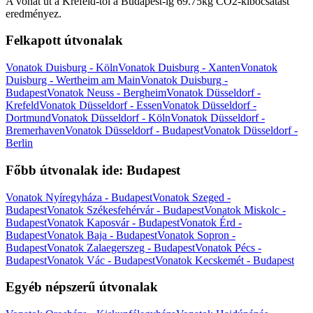
A vonat út a Krefeld-től a Budapest-ig 69.75kg CO2-kibocsátást
eredményez.
Felkapott útvonalak
Vonatok Duisburg - Köln
Vonatok Duisburg - Xanten
Vonatok
Duisburg - Wertheim am Main
Vonatok Duisburg -
Budapest
Vonatok Neuss - Bergheim
Vonatok Düsseldorf -
Krefeld
Vonatok Düsseldorf - Essen
Vonatok Düsseldorf -
Dortmund
Vonatok Düsseldorf - Köln
Vonatok Düsseldorf -
Bremerhaven
Vonatok Düsseldorf - Budapest
Vonatok Düsseldorf -
Berlin
Főbb útvonalak ide: Budapest
Vonatok Nyíregyháza - Budapest
Vonatok Szeged -
Budapest
Vonatok Székesfehérvár - Budapest
Vonatok Miskolc -
Budapest
Vonatok Kaposvár - Budapest
Vonatok Érd -
Budapest
Vonatok Baja - Budapest
Vonatok Sopron -
Budapest
Vonatok Zalaegerszeg - Budapest
Vonatok Pécs -
Budapest
Vonatok Vác - Budapest
Vonatok Kecskemét - Budapest
Egyéb népszerű útvonalak