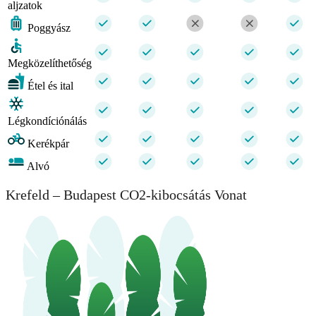
aljzatok
Poggyász
Megközelíthetőség
Étel és ital
Légkondíciónálás
Kerékpár
Alvó
Krefeld – Budapest CO2-kibocsátás Vonat