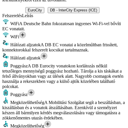
EuroCity
DB - InterCity Express (ICE)
Felszerelés
Leírás
WiFi
A Deutsche Bahn fokozatosan ingyenes Wi-Fi-vel bővíti
EC vonatait.
WiFi
Hálózati aljzatok
A DB EC vonatai a közelmúltban frissített,
konnektorokkal felszerelt kocsikat tartalmaznak.
Hálózati aljzatok
Poggyász
A DB Eurocity vonatokon korlátozás nélkül
tetszőleges mennyiségű poggyász hozható. Tárolja a kis táskákat a
felső állványokban vagy az ülések alatt. Nagyobb csomagok esetén
használja a rekeszekben vagy a külső ajtók közelében található
polcokat.
Poggyász
Megközelíthetőség
A Mobilitási Szolgálat segít a beszállásban, a
kiszállásban és a vonatok átszállásában. Ezenkívül a személyzet
készen áll bármilyen kérdés megválaszolására vagy támogatásra a
zökkenőmentes utazás érdekében.
Megközelíthetőség