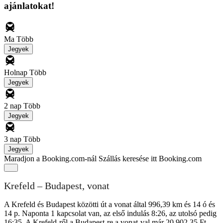
ajánlatokat!
Ma
Több
Jegyek
Holnap
Több
Jegyek
2 nap
Több
Jegyek
3 nap
Több
Jegyek
Maradjon a Booking.com-nál
Szállás keresése itt Booking.com
Krefeld – Budapest, vonat
A Krefeld és Budapest közötti út a vonat által 996,39 km és 14 ó és
14 p. Naponta 1 kapcsolat van, az első indulás 8:26, az utolsó pedig
16:35. A Krefeld-ről a Budapest-re a vonat-val már 20 902,35 Ft