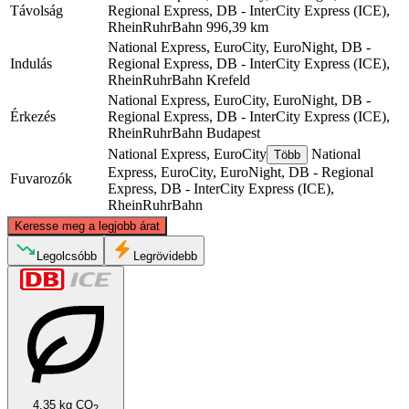
Távolság
Regional Express, DB - InterCity Express (ICE),
RheinRuhrBahn
996,39 km
National Express, EuroCity, EuroNight, DB -
Indulás
Regional Express, DB - InterCity Express (ICE),
RheinRuhrBahn
Krefeld
National Express, EuroCity, EuroNight, DB -
Érkezés
Regional Express, DB - InterCity Express (ICE),
RheinRuhrBahn
Budapest
National Express, EuroCity
National
Több
Express, EuroCity, EuroNight, DB - Regional
Fuvarozók
Express, DB - InterCity Express (ICE),
RheinRuhrBahn
©
CARTO
, ©
OpenStreetMap
contributors
Keresse meg a legjobb árat
Legolcsóbb
Legrövidebb
Krefeld
4.35 kg CO
2