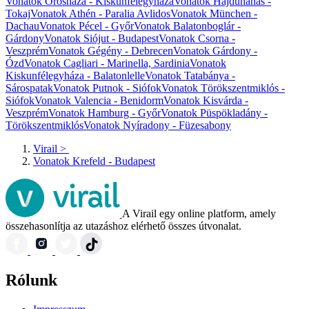
Vonatok Orosháza - Kiskunfélegyháza
Vonatok Hajdúnánás -
Tokaj
Vonatok Athén - Paralia Avlidos
Vonatok München -
Dachau
Vonatok Pécel - Győr
Vonatok Balatonboglár -
Gárdony
Vonatok Siójut - Budapest
Vonatok Csorna -
Veszprém
Vonatok Gégény - Debrecen
Vonatok Gárdony -
Ózd
Vonatok Cagliari - Marinella, Sardinia
Vonatok
Kiskunfélegyháza - Balatonlelle
Vonatok Tatabánya -
Sárospatak
Vonatok Putnok - Siófok
Vonatok Törökszentmiklós -
Siófok
Vonatok Valencia - Benidorm
Vonatok Kisvárda -
Veszprém
Vonatok Hamburg - Győr
Vonatok Püspökladány -
Törökszentmiklós
Vonatok Nyíradony - Füzesabony
Virail
>
Vonatok Krefeld - Budapest
A Virail egy online platform, amely
összehasonlítja az utazáshoz elérhető összes útvonalat.
Rólunk