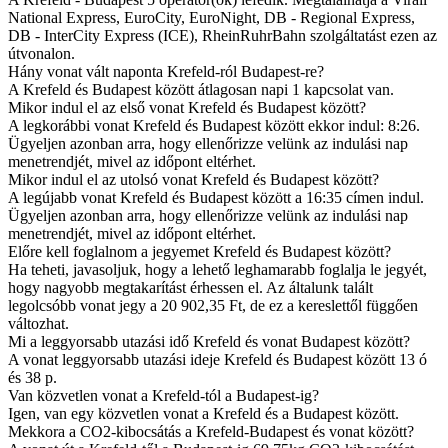
National Express, EuroCity, EuroNight, DB - Regional Express,
DB - InterCity Express (ICE), RheinRuhrBahn szolgáltatást ezen az
útvonalon.
Hány vonat vált naponta Krefeld-ról Budapest-re?
A Krefeld és Budapest között átlagosan napi 1 kapcsolat van.
Mikor indul el az első vonat Krefeld és Budapest között?
A legkorábbi vonat Krefeld és Budapest között ekkor indul: 8:26.
Ügyeljen azonban arra, hogy ellenőrizze velünk az indulási nap
menetrendjét, mivel az időpont eltérhet.
Mikor indul el az utolsó vonat Krefeld és Budapest között?
A legújabb vonat Krefeld és Budapest között a 16:35 címen indul.
Ügyeljen azonban arra, hogy ellenőrizze velünk az indulási nap
menetrendjét, mivel az időpont eltérhet.
Előre kell foglalnom a jegyemet Krefeld és Budapest között?
Ha teheti, javasoljuk, hogy a lehető leghamarabb foglalja le jegyét,
hogy nagyobb megtakarítást érhessen el. Az általunk talált
legolcsóbb vonat jegy a 20 902,35 Ft, de ez a kereslettől függően
változhat.
Mi a leggyorsabb utazási idő Krefeld és vonat Budapest között?
A vonat leggyorsabb utazási ideje Krefeld és Budapest között 13 ó
és 38 p.
Van közvetlen vonat a Krefeld-tól a Budapest-ig?
Igen, van egy közvetlen vonat a Krefeld és a Budapest között.
Mekkora a CO2-kibocsátás a Krefeld-Budapest és vonat között?