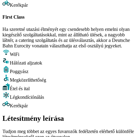
Kerékpár
First Class
Ha szeretné utazási élményét egy csendesebb helyen emelni olyan
kiegészítő szolgáltatásokkal, mint az állítható ülések, a nagyobb
lábtér, a catering szolgáltatás és az ülésválasztás, akkor a Deutsche
Bahn Eurocity vonatain választhatja az első osztályú jegyeket.
WiFi
Hálózati aljzatok
Poggyász
Megközelíthetőség
Étel és ital
Légkondíciónálás
Kerékpár
Létesítmény leírása
Tudjon meg többet az egyes fuvarozók fedélzetén elérhető különféle
létesítményekről ezen az útvonalon.