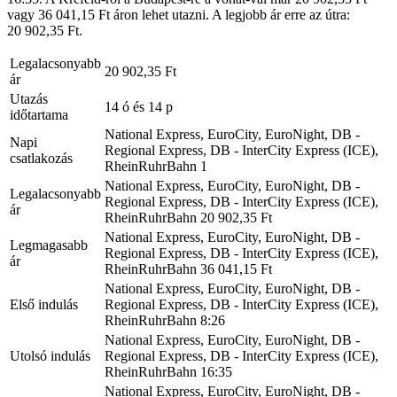
vagy 36 041,15 Ft áron lehet utazni. A legjobb ár erre az útra:
20 902,35 Ft.
Legalacsonyabb
20 902,35 Ft
ár
Utazás
14 ó és 14 p
időtartama
National Express, EuroCity, EuroNight, DB -
Napi
Regional Express, DB - InterCity Express (ICE),
csatlakozás
RheinRuhrBahn
1
National Express, EuroCity, EuroNight, DB -
Legalacsonyabb
Regional Express, DB - InterCity Express (ICE),
ár
RheinRuhrBahn
20 902,35 Ft
National Express, EuroCity, EuroNight, DB -
Legmagasabb
Regional Express, DB - InterCity Express (ICE),
ár
RheinRuhrBahn
36 041,15 Ft
National Express, EuroCity, EuroNight, DB -
Első indulás
Regional Express, DB - InterCity Express (ICE),
RheinRuhrBahn
8:26
National Express, EuroCity, EuroNight, DB -
Utolsó indulás
Regional Express, DB - InterCity Express (ICE),
RheinRuhrBahn
16:35
National Express, EuroCity, EuroNight, DB -