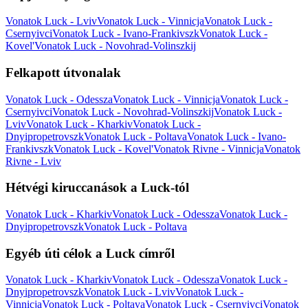
Vonatok Luck - Lviv
Vonatok Luck - Vinnicja
Vonatok Luck -
Csernyivci
Vonatok Luck - Ivano-Frankivszk
Vonatok Luck -
Kovel'
Vonatok Luck - Novohrad-Volinszkij
Felkapott útvonalak
Vonatok Luck - Odessza
Vonatok Luck - Vinnicja
Vonatok Luck -
Csernyivci
Vonatok Luck - Novohrad-Volinszkij
Vonatok Luck -
Lviv
Vonatok Luck - Kharkiv
Vonatok Luck -
Dnyipropetrovszk
Vonatok Luck - Poltava
Vonatok Luck - Ivano-
Frankivszk
Vonatok Luck - Kovel'
Vonatok Rivne - Vinnicja
Vonatok
Rivne - Lviv
Hétvégi kiruccanások a Luck-tól
Vonatok Luck - Kharkiv
Vonatok Luck - Odessza
Vonatok Luck -
Dnyipropetrovszk
Vonatok Luck - Poltava
Egyéb úti célok a Luck címről
Vonatok Luck - Kharkiv
Vonatok Luck - Odessza
Vonatok Luck -
Dnyipropetrovszk
Vonatok Luck - Lviv
Vonatok Luck -
Vinnicja
Vonatok Luck - Poltava
Vonatok Luck - Csernyivci
Vonatok