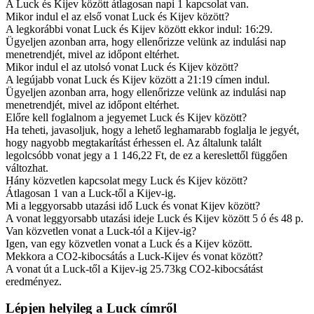
A Luck és Kijev között átlagosan napi 1 kapcsolat van.
Mikor indul el az első vonat Luck és Kijev között?
A legkorábbi vonat Luck és Kijev között ekkor indul: 16:29.
Ügyeljen azonban arra, hogy ellenőrizze velünk az indulási nap
menetrendjét, mivel az időpont eltérhet.
Mikor indul el az utolsó vonat Luck és Kijev között?
A legújabb vonat Luck és Kijev között a 21:19 címen indul.
Ügyeljen azonban arra, hogy ellenőrizze velünk az indulási nap
menetrendjét, mivel az időpont eltérhet.
Előre kell foglalnom a jegyemet Luck és Kijev között?
Ha teheti, javasoljuk, hogy a lehető leghamarabb foglalja le jegyét,
hogy nagyobb megtakarítást érhessen el. Az általunk talált
legolcsóbb vonat jegy a 1 146,22 Ft, de ez a kereslettől függően
változhat.
Hány közvetlen kapcsolat megy Luck és Kijev között?
Átlagosan 1 van a Luck-től a Kijev-ig.
Mi a leggyorsabb utazási idő Luck és vonat Kijev között?
A vonat leggyorsabb utazási ideje Luck és Kijev között 5 ó és 48 p.
Van közvetlen vonat a Luck-tól a Kijev-ig?
Igen, van egy közvetlen vonat a Luck és a Kijev között.
Mekkora a CO2-kibocsátás a Luck-Kijev és vonat között?
A vonat út a Luck-től a Kijev-ig 25.73kg CO2-kibocsátást
eredményez.
Lépjen helyileg a Luck címről