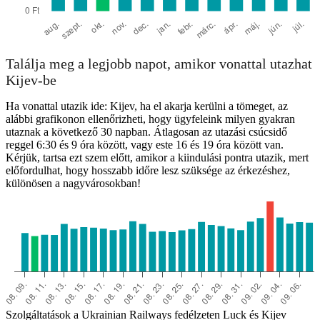
Találja meg a legjobb napot, amikor vonattal utazhat
Kijev-be
Ha vonattal utazik ide: Kijev, ha el akarja kerülni a tömeget, az
alábbi grafikonon ellenőrizheti, hogy ügyfeleink milyen gyakran
utaznak a következő 30 napban. Átlagosan az utazási csúcsidő
reggel 6:30 és 9 óra között, vagy este 16 és 19 óra között van.
Kérjük, tartsa ezt szem előtt, amikor a kiindulási pontra utazik, mert
előfordulhat, hogy hosszabb időre lesz szüksége az érkezéshez,
különösen a nagyvárosokban!
Szolgáltatások a Ukrainian Railways fedélzeten Luck és Kijev