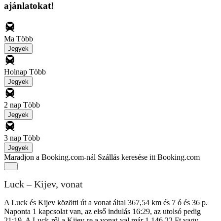
ajánlatokat!
Ma
Több
Jegyek
Holnap
Több
Jegyek
2 nap
Több
Jegyek
3 nap
Több
Jegyek
Maradjon a Booking.com-nál
Szállás keresése itt Booking.com
Luck – Kijev, vonat
A Luck és Kijev közötti út a vonat által 367,54 km és 7 ó és 36 p.
Naponta 1 kapcsolat van, az első indulás 16:29, az utolsó pedig
21:19. A Luck-ről a Kijev-re a vonat-val már 1 146,22 Ft vagy