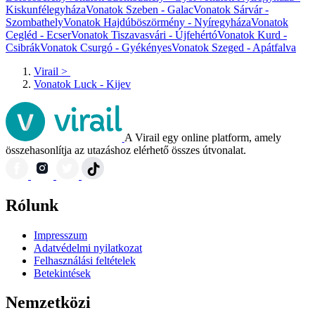
Kiskunfélegyháza
Vonatok Szeben - Galac
Vonatok Sárvár -
Szombathely
Vonatok Hajdúböszörmény - Nyíregyháza
Vonatok
Cegléd - Ecser
Vonatok Tiszavasvári - Újfehértó
Vonatok Kurd -
Csibrák
Vonatok Csurgó - Gyékényes
Vonatok Szeged - Apátfalva
Virail
>
Vonatok Luck - Kijev
A Virail egy online platform, amely
összehasonlítja az utazáshoz elérhető összes útvonalat.
Rólunk
Impresszum
Adatvédelmi nyilatkozat
Felhasználási feltételek
Betekintések
Nemzetközi