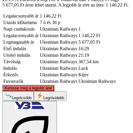
5 677,05 Ft áron lehet utazni. A legjobb ár erre az útra: 1 146,22 Ft.
Legalacsonyabb ár
1 146,22 Ft
Utazás időtartama
7 ó és 36 p
Napi csatlakozás
Ukrainian Railways
1
Legalacsonyabb ár
Ukrainian Railways
1 146,22 Ft
Legmagasabb ár
Ukrainian Railways
5 677,05 Ft
Első indulás
Ukrainian Railways
16:29
Utolsó indulás
Ukrainian Railways
21:19
Távolság
Ukrainian Railways
367,54 km
Indulás
Ukrainian Railways
Luck
Érkezés
Ukrainian Railways
Kijev
Fuvarozók
Ukrainian Railways
Ukrainian Railways
©
CARTO
, ©
OpenStreetMap
contributors
Keresse meg a legjobb árat
Legolcsóbb
Legrövidebb
Lutsk
Kyiv