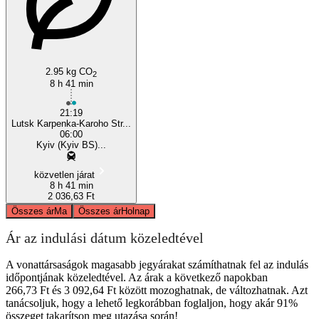
2.95 kg CO
2
8 h 41 min
21:19
Lutsk Karpenka-Karoho Str...
06:00
Kyiv (Kyiv BS)...
közvetlen járat
8 h 41 min
2 036,63 Ft
Összes ár
Ma
Összes ár
Holnap
Ár az indulási dátum közeledtével
A vonattársaságok magasabb jegyárakat számíthatnak fel az indulás
időpontjának közeledtével. Az árak a következő napokban
266,73 Ft és 3 092,64 Ft között mozoghatnak, de változhatnak. Azt
tanácsoljuk, hogy a lehető legkorábban foglaljon, hogy akár 91%
összeget takarítson meg utazása során!