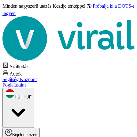
Minden nagyszerű utazás
Kezdje térképpel 🌎
Próbálja ki a DOTS-t
ingyen
Szállodák
Autók
Segítség Központ
Foglalásaim
HU | HUF
Bejelentkezés