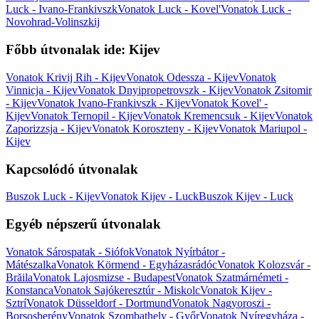
Luck - Ivano-Frankivszk
Vonatok Luck - Kovel'
Vonatok Luck -
Novohrad-Volinszkij
Főbb útvonalak ide: Kijev
Vonatok Krivij Rih - Kijev
Vonatok Odessza - Kijev
Vonatok
Vinnicja - Kijev
Vonatok Dnyipropetrovszk - Kijev
Vonatok Zsitomir
- Kijev
Vonatok Ivano-Frankivszk - Kijev
Vonatok Kovel' -
Kijev
Vonatok Ternopil - Kijev
Vonatok Kremencsuk - Kijev
Vonatok
Zaporizzsja - Kijev
Vonatok Koroszteny - Kijev
Vonatok Mariupol -
Kijev
Kapcsolódó útvonalak
Buszok Luck - Kijev
Vonatok Kijev - Luck
Buszok Kijev - Luck
Egyéb népszerű útvonalak
Vonatok Sárospatak - Siófok
Vonatok Nyírbátor -
Mátészalka
Vonatok Körmend - Egyházasrádóc
Vonatok Kolozsvár -
Brăila
Vonatok Lajosmizse - Budapest
Vonatok Szatmárnémeti -
Konstanca
Vonatok Sajókeresztúr - Miskolc
Vonatok Kijev -
Sztrí
Vonatok Düsseldorf - Dortmund
Vonatok Nagyoroszi -
Borsosberény
Vonatok Szombathely - Győr
Vonatok Nyíregyháza -