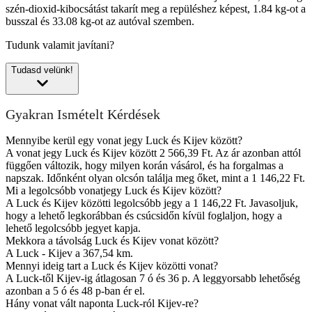
szén-dioxid-kibocsátást takarít meg a repüléshez képest, 1.84 kg-ot a
busszal és 33.08 kg-ot az autóval szemben.
Tudunk valamit javítani?
Tudasd velünk!
Gyakran Ismételt Kérdések
Mennyibe kerül egy vonat jegy Luck és Kijev között?
A vonat jegy Luck és Kijev között 2 566,39 Ft. Az ár azonban attól
függően változik, hogy milyen korán vásárol, és ha forgalmas a
napszak. Időnként olyan olcsón találja meg őket, mint a 1 146,22 Ft.
Mi a legolcsóbb vonatjegy Luck és Kijev között?
A Luck és Kijev közötti legolcsóbb jegy a 1 146,22 Ft. Javasoljuk,
hogy a lehető legkorábban és csúcsidőn kívül foglaljon, hogy a
lehető legolcsóbb jegyet kapja.
Mekkora a távolság Luck és Kijev vonat között?
A Luck - Kijev a 367,54 km.
Mennyi ideig tart a Luck és Kijev közötti vonat?
A Luck-től Kijev-ig átlagosan 7 ó és 36 p. A leggyorsabb lehetőség
azonban a 5 ó és 48 p-ban ér el.
Hány vonat vált naponta Luck-ról Kijev-re?