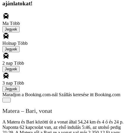
ajánlatokat!
Ma
Több
Jegyek
Holnap
Több
Jegyek
2 nap
Több
Jegyek
3 nap
Több
Jegyek
Maradjon a Booking.com-nál
Szállás keresése itt Booking.com
Matera – Bari, vonat
A Matera és Bari közötti út a vonat által 54,24 km és 4 ó és 24 p.
Naponta 62 kapcsolat van, az első indulás 5:46, az utolsó pedig
21:29. A Matera-ről a Bari-re a vonat-val már 2 350,12 Ft vagy