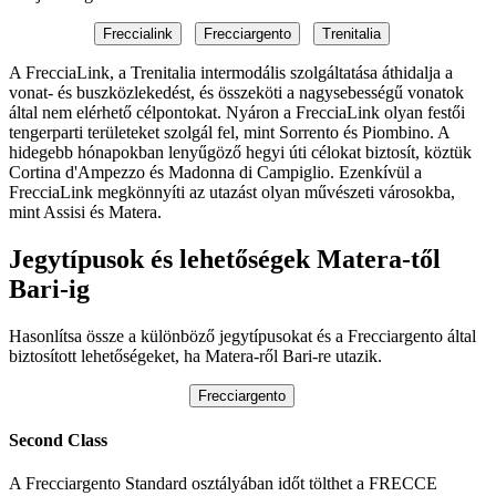
Freccialink
Frecciargento
Trenitalia
A FrecciaLink, a Trenitalia intermodális szolgáltatása áthidalja a
vonat- és buszközlekedést, és összeköti a nagysebességű vonatok
által nem elérhető célpontokat. Nyáron a FrecciaLink olyan festői
tengerparti területeket szolgál fel, mint Sorrento és Piombino. A
hidegebb hónapokban lenyűgöző hegyi úti célokat biztosít, köztük
Cortina d'Ampezzo és Madonna di Campiglio. Ezenkívül a
FrecciaLink megkönnyíti az utazást olyan művészeti városokba,
mint Assisi és Matera.
Jegytípusok és lehetőségek Matera-től
Bari-ig
Hasonlítsa össze a különböző jegytípusokat és a Frecciargento által
biztosított lehetőségeket, ha Matera-ről Bari-re utazik.
Frecciargento
Second Class
A Frecciargento Standard osztályában időt tölthet a FRECCE