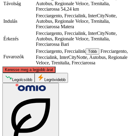
Távolság
Autobus, Regionale Veloce, Trenitalia,
Frecciarossa
54,24 km
Frecciargento, Freccialink, InterCityNotte,
Indulás
Autobus, Regionale Veloce, Trenitalia,
Frecciarossa
Matera
Frecciargento, Freccialink, InterCityNotte,
Érkezés
Autobus, Regionale Veloce, Trenitalia,
Frecciarossa
Bari
Frecciargento, Freccialink
Frecciargento,
Több
Fuvarozók
Freccialink, InterCityNotte, Autobus, Regionale
Veloce, Trenitalia, Frecciarossa
©
CARTO
, ©
OpenStreetMap
contributors
Keresse meg a legjobb árat
Bari
Legolcsóbb
Legrövidebb