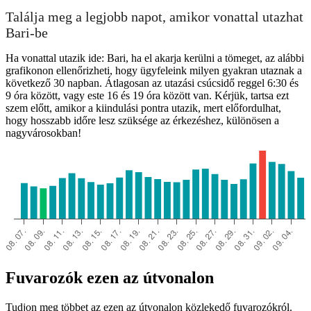
Találja meg a legjobb napot, amikor vonattal utazhat
Bari-be
Ha vonattal utazik ide: Bari, ha el akarja kerülni a tömeget, az alábbi
grafikonon ellenőrizheti, hogy ügyfeleink milyen gyakran utaznak a
következő 30 napban. Átlagosan az utazási csúcsidő reggel 6:30 és
9 óra között, vagy este 16 és 19 óra között van. Kérjük, tartsa ezt
szem előtt, amikor a kiindulási pontra utazik, mert előfordulhat,
hogy hosszabb időre lesz szüksége az érkezéshez, különösen a
nagyvárosokban!
Fuvarozók ezen az útvonalon
Tudjon meg többet az ezen az útvonalon közlekedő fuvarozókról.