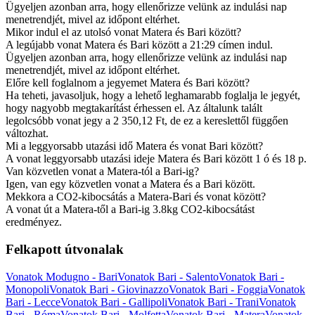
Ügyeljen azonban arra, hogy ellenőrizze velünk az indulási nap
menetrendjét, mivel az időpont eltérhet.
Mikor indul el az utolsó vonat Matera és Bari között?
A legújabb vonat Matera és Bari között a 21:29 címen indul.
Ügyeljen azonban arra, hogy ellenőrizze velünk az indulási nap
menetrendjét, mivel az időpont eltérhet.
Előre kell foglalnom a jegyemet Matera és Bari között?
Ha teheti, javasoljuk, hogy a lehető leghamarabb foglalja le jegyét,
hogy nagyobb megtakarítást érhessen el. Az általunk talált
legolcsóbb vonat jegy a 2 350,12 Ft, de ez a kereslettől függően
változhat.
Mi a leggyorsabb utazási idő Matera és vonat Bari között?
A vonat leggyorsabb utazási ideje Matera és Bari között 1 ó és 18 p.
Van közvetlen vonat a Matera-tól a Bari-ig?
Igen, van egy közvetlen vonat a Matera és a Bari között.
Mekkora a CO2-kibocsátás a Matera-Bari és vonat között?
A vonat út a Matera-től a Bari-ig 3.8kg CO2-kibocsátást
eredményez.
Felkapott útvonalak
Vonatok Modugno - Bari
Vonatok Bari - Salento
Vonatok Bari -
Monopoli
Vonatok Bari - Giovinazzo
Vonatok Bari - Foggia
Vonatok
Bari - Lecce
Vonatok Bari - Gallipoli
Vonatok Bari - Trani
Vonatok
Bari - Róma
Vonatok Bari - Molfetta
Vonatok Bari - Matera
Vonatok