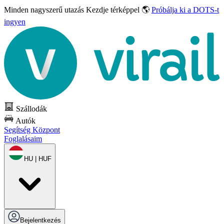
Minden nagyszerű utazás
Kezdje térképpel 🌎
Próbálja ki a DOTS-t
ingyen
Szállodák
Autók
Segítség Központ
Foglalásaim
HU | HUF
Bejelentkezés