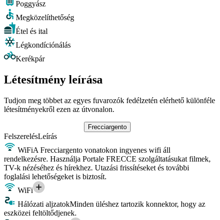
Poggyász
Megközelíthetőség
Étel és ital
Légkondíciónálás
Kerékpár
Létesítmény leírása
Tudjon meg többet az egyes fuvarozók fedélzetén elérhető különféle
létesítményekről ezen az útvonalon.
Frecciargento
Felszerelés
Leírás
WiFi
A Frecciargento vonatokon ingyenes wifi áll
rendelkezésre. Használja Portale FRECCE szolgáltatásukat filmek,
TV-k nézéséhez és hírekhez. Utazási frissítéseket és további
foglalási lehetőségeket is biztosít.
WiFi
Hálózati aljzatok
Minden üléshez tartozik konnektor, hogy az
eszközei feltöltődjenek.