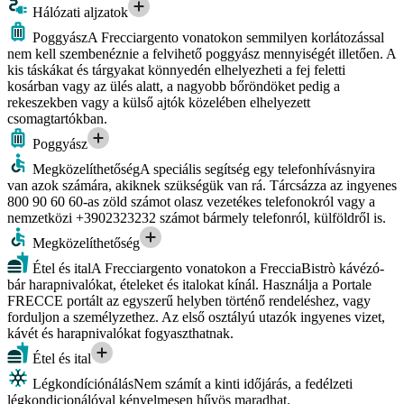
Hálózati aljzatok
Poggyász
A Frecciargento vonatokon semmilyen korlátozással
nem kell szembenéznie a felvihető poggyász mennyiségét illetően. A
kis táskákat és tárgyakat könnyedén elhelyezheti a fej feletti
kosárban vagy az ülés alatt, a nagyobb bőröndöket pedig a
rekeszekben vagy a külső ajtók közelében elhelyezett
csomagtartókban.
Poggyász
Megközelíthetőség
A speciális segítség egy telefonhívásnyira
van azok számára, akiknek szükségük van rá. Tárcsázza az ingyenes
800 90 60 60-as zöld számot olasz vezetékes telefonokról vagy a
nemzetközi +3902323232 számot bármely telefonról, külföldről is.
Megközelíthetőség
Étel és ital
A Frecciargento vonatokon a FrecciaBistrò kávézó-
bár harapnivalókat, ételeket és italokat kínál. Használja a Portale
FRECCE portált az egyszerű helyben történő rendeléshez, vagy
forduljon a személyzethez. Az első osztályú utazók ingyenes vizet,
kávét és harapnivalókat fogyaszthatnak.
Étel és ital
Légkondíciónálás
Nem számít a kinti időjárás, a fedélzeti
légkondicionálóval kényelmesen hűvös maradhat.