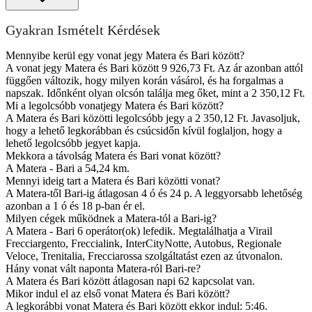
Gyakran Ismételt Kérdések
Mennyibe kerül egy vonat jegy Matera és Bari között?
A vonat jegy Matera és Bari között 9 926,73 Ft. Az ár azonban attól
függően változik, hogy milyen korán vásárol, és ha forgalmas a
napszak. Időnként olyan olcsón találja meg őket, mint a 2 350,12 Ft.
Mi a legolcsóbb vonatjegy Matera és Bari között?
A Matera és Bari közötti legolcsóbb jegy a 2 350,12 Ft. Javasoljuk,
hogy a lehető legkorábban és csúcsidőn kívül foglaljon, hogy a
lehető legolcsóbb jegyet kapja.
Mekkora a távolság Matera és Bari vonat között?
A Matera - Bari a 54,24 km.
Mennyi ideig tart a Matera és Bari közötti vonat?
A Matera-től Bari-ig átlagosan 4 ó és 24 p. A leggyorsabb lehetőség
azonban a 1 ó és 18 p-ban ér el.
Milyen cégek működnek a Matera-tól a Bari-ig?
A Matera - Bari 6 operátor(ok) lefedik. Megtalálhatja a Virail
Frecciargento, Freccialink, InterCityNotte, Autobus, Regionale
Veloce, Trenitalia, Frecciarossa szolgáltatást ezen az útvonalon.
Hány vonat vált naponta Matera-ról Bari-re?
A Matera és Bari között átlagosan napi 62 kapcsolat van.
Mikor indul el az első vonat Matera és Bari között?
A legkorábbi vonat Matera és Bari között ekkor indul: 5:46.