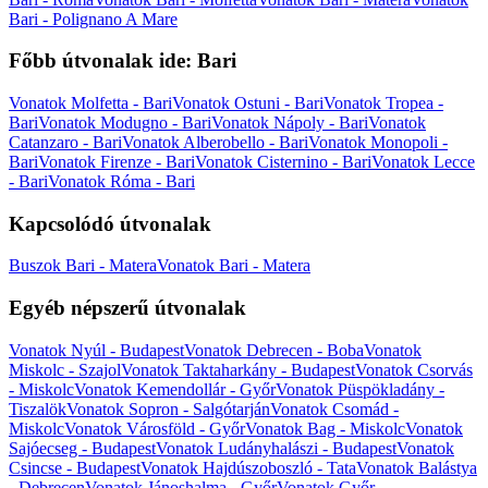
Bari - Polignano A Mare
Főbb útvonalak ide: Bari
Vonatok Molfetta - Bari
Vonatok Ostuni - Bari
Vonatok Tropea -
Bari
Vonatok Modugno - Bari
Vonatok Nápoly - Bari
Vonatok
Catanzaro - Bari
Vonatok Alberobello - Bari
Vonatok Monopoli -
Bari
Vonatok Firenze - Bari
Vonatok Cisternino - Bari
Vonatok Lecce
- Bari
Vonatok Róma - Bari
Kapcsolódó útvonalak
Buszok Bari - Matera
Vonatok Bari - Matera
Egyéb népszerű útvonalak
Vonatok Nyúl - Budapest
Vonatok Debrecen - Boba
Vonatok
Miskolc - Szajol
Vonatok Taktaharkány - Budapest
Vonatok Csorvás
- Miskolc
Vonatok Kemendollár - Győr
Vonatok Püspökladány -
Tiszalök
Vonatok Sopron - Salgótarján
Vonatok Csomád -
Miskolc
Vonatok Városföld - Győr
Vonatok Bag - Miskolc
Vonatok
Sajóecseg - Budapest
Vonatok Ludányhalászi - Budapest
Vonatok
Csincse - Budapest
Vonatok Hajdúszoboszló - Tata
Vonatok Balástya
- Debrecen
Vonatok Jánoshalma - Győr
Vonatok Győr -