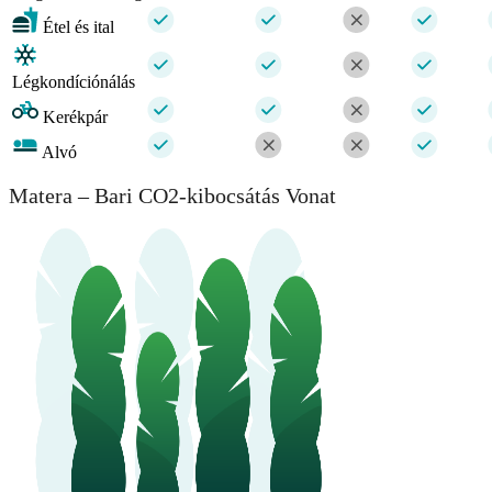
Étel és ital
Légkondíciónálás
Kerékpár
Alvó
Matera – Bari CO2-kibocsátás Vonat