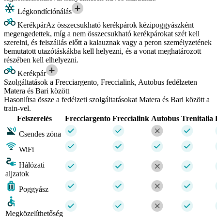
Légkondíciónálás
Kerékpár
Az összecsukható kerékpárok kézipoggyászként
megengedettek, míg a nem összecsukható kerékpárokat szét kell
szerelni, és felszállás előtt a kalauznak vagy a peron személyzetének
bemutatott utazótáskákba kell helyezni, és a vonat meghatározott
részében kell elhelyezni.
Kerékpár
Szolgáltatások a Frecciargento, Freccialink, Autobus fedélzeten
Matera és Bari között
Hasonlítsa össze a fedélzeti szolgáltatásokat Matera és Bari között a
train-vel.
Felszerelés
Frecciargento
Freccialink
Autobus
Trenitalia
Csendes zóna
WiFi
Hálózati
aljzatok
Poggyász
Megközelíthetőség