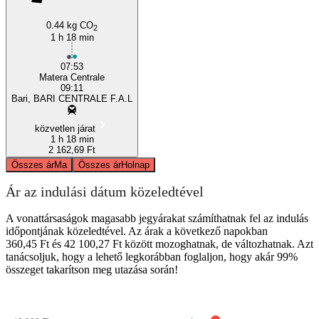
Matera
0.44 kg CO
2
1 h 18 min
07:53
Matera Centrale
09:11
Bari, BARI CENTRALE F.A.L
közvetlen járat
1 h 18 min
2 162,69 Ft
Összes ár
Ma
Összes ár
Holnap
Ár az indulási dátum közeledtével
A vonattársaságok magasabb jegyárakat számíthatnak fel az indulás
időpontjának közeledtével. Az árak a következő napokban
360,45 Ft és 42 100,27 Ft között mozoghatnak, de változhatnak. Azt
tanácsoljuk, hogy a lehető legkorábban foglaljon, hogy akár 99%
összeget takarítson meg utazása során!