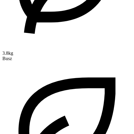
3.8kg
Busz