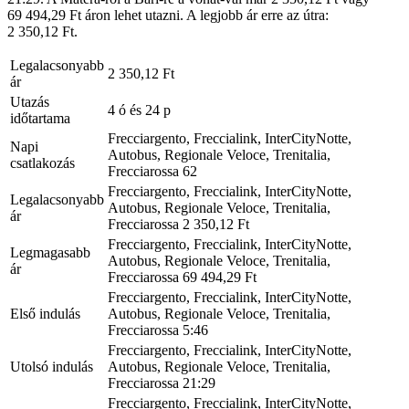
69 494,29 Ft áron lehet utazni. A legjobb ár erre az útra:
2 350,12 Ft.
Legalacsonyabb
2 350,12 Ft
ár
Utazás
4 ó és 24 p
időtartama
Frecciargento, Freccialink, InterCityNotte,
Napi
Autobus, Regionale Veloce, Trenitalia,
csatlakozás
Frecciarossa
62
Frecciargento, Freccialink, InterCityNotte,
Legalacsonyabb
Autobus, Regionale Veloce, Trenitalia,
ár
Frecciarossa
2 350,12 Ft
Frecciargento, Freccialink, InterCityNotte,
Legmagasabb
Autobus, Regionale Veloce, Trenitalia,
ár
Frecciarossa
69 494,29 Ft
Frecciargento, Freccialink, InterCityNotte,
Első indulás
Autobus, Regionale Veloce, Trenitalia,
Frecciarossa
5:46
Frecciargento, Freccialink, InterCityNotte,
Utolsó indulás
Autobus, Regionale Veloce, Trenitalia,
Frecciarossa
21:29
Frecciargento, Freccialink, InterCityNotte,