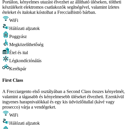
Portálon, kényelmes utazást élvezhet az állítható üléseken, töltheti
készülékeit elektromos csatlakozók segítségével, valamint ízletes
ételeket és italokat kóstolhat a FrecciaBistrò bárban.
WiFi
Hálózati aljzatok
Poggyász
Megközelíthetőség
Étel és ital
Légkondíciónálás
Kerékpár
First Class
A Frecciargento első osztályában a Second Class összes kényelmét,
valamint a tágasabb és kényelmesebb üléseket élvezheti. Ezenkívül
ingyenes harapnivalókkal és egy kis üdvözlőitallal (kávé vagy
prosecco) várja a vendégeket.
WiFi
Hálózati aljzatok