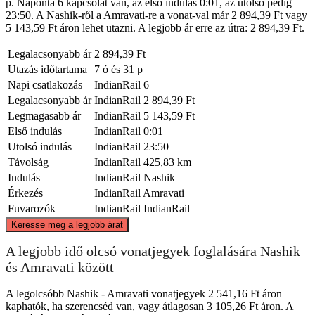
p. Naponta 6 kapcsolat van, az első indulás 0:01, az utolsó pedig
23:50. A Nashik-ről a Amravati-re a vonat-val már 2 894,39 Ft vagy
5 143,59 Ft áron lehet utazni. A legjobb ár erre az útra: 2 894,39 Ft.
Legalacsonyabb ár
2 894,39 Ft
Utazás időtartama
7 ó és 31 p
Napi csatlakozás
IndianRail
6
Legalacsonyabb ár
IndianRail
2 894,39 Ft
Legmagasabb ár
IndianRail
5 143,59 Ft
Első indulás
IndianRail
0:01
Utolsó indulás
IndianRail
23:50
Távolság
IndianRail
425,83 km
Indulás
IndianRail
Nashik
Érkezés
IndianRail
Amravati
Fuvarozók
IndianRail
IndianRail
©
CARTO
, ©
OpenStreetMap
contributors
Keresse meg a legjobb árat
A legjobb idő olcsó vonatjegyek foglalására Nashik
és Amravati között
Amravati
A legolcsóbb Nashik - Amravati vonatjegyek 2 541,16 Ft áron
kaphatók, ha szerencséd van, vagy átlagosan 3 105,26 Ft áron. A