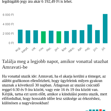
legdrágább jegy ára akár 6 192,49 Ft is lehet.
Nashik
Találja meg a legjobb napot, amikor vonattal utazhat
Amravati-be
Ha vonattal utazik ide: Amravati, ha el akarja kerülni a tömeget, az
alábbi grafikonon ellenőrizheti, hogy ügyfeleink milyen gyakran
utaznak a következő 30 napban. Átlagosan az utazási csúcsidő
reggel 6:30 és 9 óra között, vagy este 16 és 19 óra között van.
Kérjük, tartsa ezt szem előtt, amikor a kiindulási pontra utazik, mert
előfordulhat, hogy hosszabb időre lesz szüksége az érkezéshez,
különösen a nagyvárosokban!