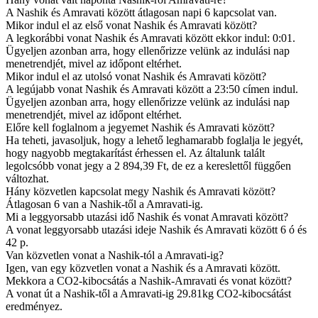
A Nashik és Amravati között átlagosan napi 6 kapcsolat van.
Mikor indul el az első vonat Nashik és Amravati között?
A legkorábbi vonat Nashik és Amravati között ekkor indul: 0:01.
Ügyeljen azonban arra, hogy ellenőrizze velünk az indulási nap
menetrendjét, mivel az időpont eltérhet.
Mikor indul el az utolsó vonat Nashik és Amravati között?
A legújabb vonat Nashik és Amravati között a 23:50 címen indul.
Ügyeljen azonban arra, hogy ellenőrizze velünk az indulási nap
menetrendjét, mivel az időpont eltérhet.
Előre kell foglalnom a jegyemet Nashik és Amravati között?
Ha teheti, javasoljuk, hogy a lehető leghamarabb foglalja le jegyét,
hogy nagyobb megtakarítást érhessen el. Az általunk talált
legolcsóbb vonat jegy a 2 894,39 Ft, de ez a kereslettől függően
változhat.
Hány közvetlen kapcsolat megy Nashik és Amravati között?
Átlagosan 6 van a Nashik-től a Amravati-ig.
Mi a leggyorsabb utazási idő Nashik és vonat Amravati között?
A vonat leggyorsabb utazási ideje Nashik és Amravati között 6 ó és
42 p.
Van közvetlen vonat a Nashik-tól a Amravati-ig?
Igen, van egy közvetlen vonat a Nashik és a Amravati között.
Mekkora a CO2-kibocsátás a Nashik-Amravati és vonat között?
A vonat út a Nashik-től a Amravati-ig 29.81kg CO2-kibocsátást
eredményez.