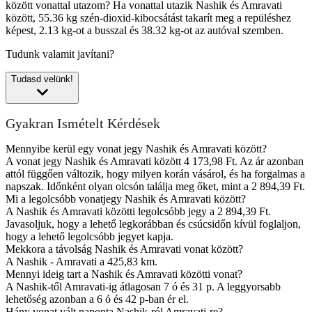
között vonattal utazom?
Ha vonattal utazik Nashik és Amravati
között, 55.36 kg szén-dioxid-kibocsátást takarít meg a repüléshez
képest, 2.13 kg-ot a busszal és 38.32 kg-ot az autóval szemben.
Tudunk valamit javítani?
Tudasd velünk!
Gyakran Ismételt Kérdések
Mennyibe kerül egy vonat jegy Nashik és Amravati között?
A vonat jegy Nashik és Amravati között 4 173,98 Ft. Az ár azonban
attól függően változik, hogy milyen korán vásárol, és ha forgalmas a
napszak. Időnként olyan olcsón találja meg őket, mint a 2 894,39 Ft.
Mi a legolcsóbb vonatjegy Nashik és Amravati között?
A Nashik és Amravati közötti legolcsóbb jegy a 2 894,39 Ft.
Javasoljuk, hogy a lehető legkorábban és csúcsidőn kívül foglaljon,
hogy a lehető legolcsóbb jegyet kapja.
Mekkora a távolság Nashik és Amravati vonat között?
A Nashik - Amravati a 425,83 km.
Mennyi ideig tart a Nashik és Amravati közötti vonat?
A Nashik-től Amravati-ig átlagosan 7 ó és 31 p. A leggyorsabb
lehetőség azonban a 6 ó és 42 p-ban ér el.
Hány vonat vált naponta Nashik-ról Amravati-re?