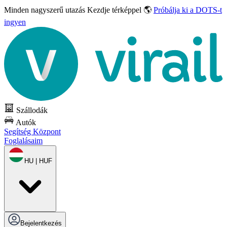
Minden nagyszerű utazás
Kezdje térképpel 🌎
Próbálja ki a DOTS-t
ingyen
Szállodák
Autók
Segítség Központ
Foglalásaim
HU | HUF
Bejelentkezés