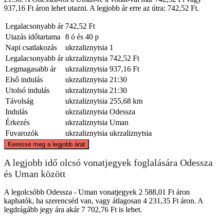
937,16 Ft áron lehet utazni. A legjobb ár erre az útra: 742,52 Ft.
Legalacsonyabb ár
742,52 Ft
Utazás időtartama
8 ó és 40 p
Napi csatlakozás
ukrzaliznytsia
1
Legalacsonyabb ár
ukrzaliznytsia
742,52 Ft
Legmagasabb ár
ukrzaliznytsia
937,16 Ft
Első indulás
ukrzaliznytsia
21:30
Utolsó indulás
ukrzaliznytsia
21:30
Távolság
ukrzaliznytsia
255,68 km
Indulás
ukrzaliznytsia
Odessza
Érkezés
ukrzaliznytsia
Uman
Fuvarozók
ukrzaliznytsia
ukrzaliznytsia
©
CARTO
, ©
OpenStreetMap
contributors
Keresse meg a legjobb árat
Uman'
A legjobb idő olcsó vonatjegyek foglalására Odessza
és Uman között
A legolcsóbb Odessza - Uman vonatjegyek 2 588,01 Ft áron
kaphatók, ha szerencséd van, vagy átlagosan 4 231,35 Ft áron. A
legdrágább jegy ára akár 7 702,76 Ft is lehet.