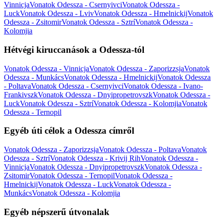
Vinnicja
Vonatok Odessza - Csernyivci
Vonatok Odessza -
Luck
Vonatok Odessza - Lviv
Vonatok Odessza - Hmelnickij
Vonatok
Odessza - Zsitomir
Vonatok Odessza - Sztrí
Vonatok Odessza -
Kolomjia
Hétvégi kiruccanások a Odessza-tól
Vonatok Odessza - Vinnicja
Vonatok Odessza - Zaporizzsja
Vonatok
Odessza - Munkács
Vonatok Odessza - Hmelnickij
Vonatok Odessza
- Poltava
Vonatok Odessza - Csernyivci
Vonatok Odessza - Ivano-
Frankivszk
Vonatok Odessza - Dnyipropetrovszk
Vonatok Odessza -
Luck
Vonatok Odessza - Sztrí
Vonatok Odessza - Kolomjia
Vonatok
Odessza - Ternopil
Egyéb úti célok a Odessza címről
Vonatok Odessza - Zaporizzsja
Vonatok Odessza - Poltava
Vonatok
Odessza - Sztrí
Vonatok Odessza - Krivij Rih
Vonatok Odessza -
Vinnicja
Vonatok Odessza - Dnyipropetrovszk
Vonatok Odessza -
Zsitomir
Vonatok Odessza - Ternopil
Vonatok Odessza -
Hmelnickij
Vonatok Odessza - Luck
Vonatok Odessza -
Munkács
Vonatok Odessza - Kolomjia
Egyéb népszerű útvonalak