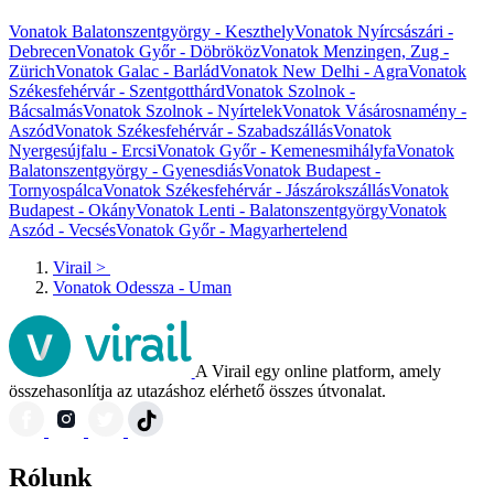
Vonatok Balatonszentgyörgy - Keszthely
Vonatok Nyírcsászári -
Debrecen
Vonatok Győr - Döbrököz
Vonatok Menzingen, Zug -
Zürich
Vonatok Galac - Barlád
Vonatok New Delhi - Agra
Vonatok
Székesfehérvár - Szentgotthárd
Vonatok Szolnok -
Bácsalmás
Vonatok Szolnok - Nyírtelek
Vonatok Vásárosnamény -
Aszód
Vonatok Székesfehérvár - Szabadszállás
Vonatok
Nyergesújfalu - Ercsi
Vonatok Győr - Kemenesmihályfa
Vonatok
Balatonszentgyörgy - Gyenesdiás
Vonatok Budapest -
Tornyospálca
Vonatok Székesfehérvár - Jászárokszállás
Vonatok
Budapest - Okány
Vonatok Lenti - Balatonszentgyörgy
Vonatok
Aszód - Vecsés
Vonatok Győr - Magyarhertelend
Virail
>
Vonatok Odessza - Uman
A Virail egy online platform, amely
összehasonlítja az utazáshoz elérhető összes útvonalat.
Rólunk