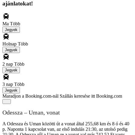
ajánlatokat!
Ma
Több
Jegyek
Holnap
Több
Jegyek
2 nap
Több
Jegyek
3 nap
Több
Jegyek
Maradjon a Booking.com-nál
Szállás keresése itt Booking.com
Odessza – Uman, vonat
A Odessza és Uman közötti út a vonat által 255,68 km és 8 ó és 40
p. Naponta 1 kapcsolat van, az első indulás 21:30, az utolsó pedig
21:30. A Odessza-ről a Uman-re a vonat-val már 742,52 Ft vagy