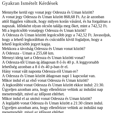
Gyakran Ismételt Kérdések
Mennyibe kerül egy vonat jegy Odessza és Uman között?
A vonat jegy Odessza és Uman között 868,68 Ft. Az ár azonban
attól függően változik, hogy milyen korán vásárol, és ha forgalmas a
napszak. Időnként olyan olcsón találja meg őket, mint a 742,52 Ft.
Mi a legolcsóbb vonatjegy Odessza és Uman között?
A Odessza és Uman közötti legolcsóbb jegy a 742,52 Ft. Javasoljuk,
hogy a lehető legkorábban és csúcsidőn kívül foglaljon, hogy a
lehető legolcsóbb jegyet kapja.
Mekkora a távolság Odessza és Uman vonat között?
A Odessza - Uman a 255,68 km.
Mennyi ideig tart a Odessza és Uman közötti vonat?
A Odessza-től Uman-ig átlagosan 8 ó és 40 p. A leggyorsabb
lehetőség azonban a 8 ó és 40 p-ban ér el.
Hány vonat vált naponta Odessza-ról Uman-re?
A Odessza és Uman között átlagosan napi 1 kapcsolat van.
Mikor indul el az első vonat Odessza és Uman között?
A legkorábbi vonat Odessza és Uman között ekkor indul: 21:30.
Ügyeljen azonban arra, hogy ellenőrizze velünk az indulási nap
menetrendjét, mivel az időpont eltérhet.
Mikor indul el az utolsó vonat Odessza és Uman között?
A legújabb vonat Odessza és Uman között a 21:30 címen indul.
Ügyeljen azonban arra, hogy ellenőrizze velünk az indulási nap
menetrendjét, mivel az időpont eltérhet.