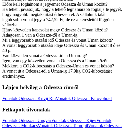
Előre kell foglalnom a jegyemet Odessza és Uman között?
Ha teheti, javasoljuk, hogy a lehető leghamarabb foglalja le jegyét,
hogy nagyobb megtakarítást érhessen el. Az általunk talált
legolcsóbb vonat jegy a 742,52 Ft, de ez a kereslettől függően
változhat.
Hány közvetlen kapcsolat megy Odessza és Uman között?
Átlagosan 1 van a Odessza-től a Uman-ig.
Mi a leggyorsabb utazási idő Odessza és vonat Uman között?
A vonat leggyorsabb utazási ideje Odessza és Uman között 8 ó és
40 p.
Van közvetlen vonat a Odessza-tól a Uman-ig?
Igen, van egy közvetlen vonat a Odessza és a Uman között.
Mekkora a CO2-kibocsátás a Odessza-Uman és vonat között?
A vonat út a Odessza-től a Uman-ig 17.9kg CO2-kibocsátást
eredményez.
Lépjen helyileg a Odessza címről
Vonatok Odessza - Krivij Rih
Vonatok Odessza - Kirovohrad
Felkapott útvonalak
Vonatok Odessza - Ungvár
Vonatok Odessza - Kijev
Vonatok
Odessza - Munkács
Vonatok Odessza - Ternopil
Vonatok Odessza -