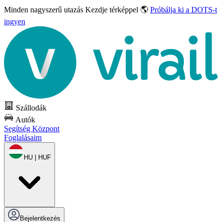
Minden nagyszerű utazás
Kezdje térképpel 🌎
Próbálja ki a DOTS-t
ingyen
Szállodák
Autók
Segítség Központ
Foglalásaim
HU | HUF
Bejelentkezés