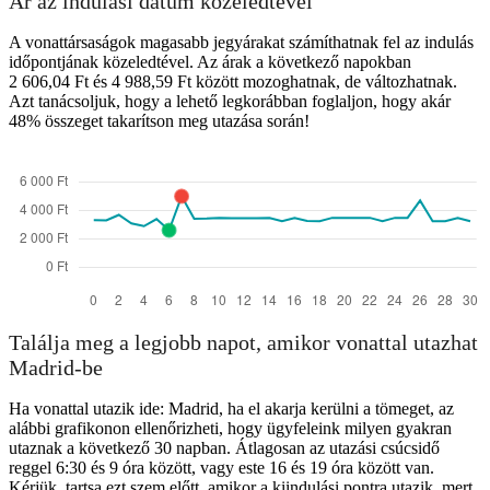
Ár az indulási dátum közeledtével
A vonattársaságok magasabb jegyárakat számíthatnak fel az indulás
időpontjának közeledtével. Az árak a következő napokban
2 606,04 Ft és 4 988,59 Ft között mozoghatnak, de változhatnak.
Azt tanácsoljuk, hogy a lehető legkorábban foglaljon, hogy akár
48% összeget takarítson meg utazása során!
Találja meg a legjobb napot, amikor vonattal utazhat
Madrid-be
Ha vonattal utazik ide: Madrid, ha el akarja kerülni a tömeget, az
alábbi grafikonon ellenőrizheti, hogy ügyfeleink milyen gyakran
utaznak a következő 30 napban. Átlagosan az utazási csúcsidő
reggel 6:30 és 9 óra között, vagy este 16 és 19 óra között van.
Kérjük, tartsa ezt szem előtt, amikor a kiindulási pontra utazik, mert