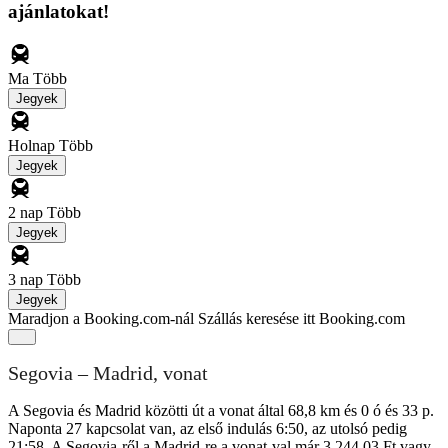
ajánlatokat!
Ma
Több
Jegyek
Holnap
Több
Jegyek
2 nap
Több
Jegyek
3 nap
Több
Jegyek
Maradjon a Booking.com-nál
Szállás keresése itt Booking.com
Segovia – Madrid, vonat
A Segovia és Madrid közötti út a vonat által 68,8 km és 0 ó és 33 p.
Naponta 27 kapcsolat van, az első indulás 6:50, az utolsó pedig
21:58. A Segovia-ről a Madrid-re a vonat-val már 3 244,03 Ft vagy