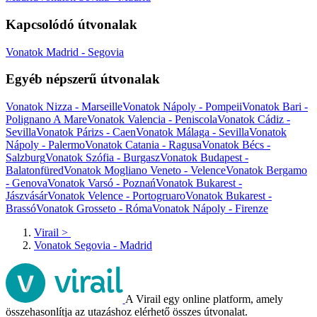
Kapcsolódó útvonalak
Vonatok Madrid - Segovia
Egyéb népszerű útvonalak
Vonatok Nizza - Marseille
Vonatok Nápoly - Pompeii
Vonatok Bari -
Polignano A Mare
Vonatok Valencia - Peniscola
Vonatok Cádiz -
Sevilla
Vonatok Párizs - Caen
Vonatok Málaga - Sevilla
Vonatok
Nápoly - Palermo
Vonatok Catania - Ragusa
Vonatok Bécs -
Salzburg
Vonatok Szófia - Burgasz
Vonatok Budapest -
Balatonfüred
Vonatok Mogliano Veneto - Velence
Vonatok Bergamo
- Genova
Vonatok Varsó - Poznań
Vonatok Bukarest -
Jászvásár
Vonatok Velence - Portogruaro
Vonatok Bukarest -
Brassó
Vonatok Grosseto - Róma
Vonatok Nápoly - Firenze
Virail
>
Vonatok Segovia - Madrid
A Virail egy online platform, amely
összehasonlítja az utazáshoz elérhető összes útvonalat.