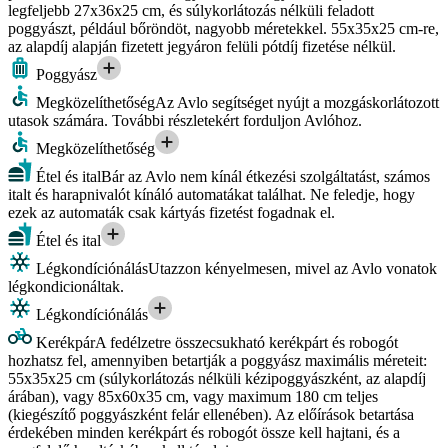
legfeljebb 27x36x25 cm, és súlykorlátozás nélküli feladott
poggyászt, például bőröndöt, nagyobb méretekkel. 55x35x25 cm-re,
az alapdíj alapján fizetett jegyáron felüli pótdíj fizetése nélkül.
Poggyász
Megközelíthetőség
Az Avlo segítséget nyújt a mozgáskorlátozott
utasok számára. További részletekért forduljon Avlóhoz.
Megközelíthetőség
Étel és ital
Bár az Avlo nem kínál étkezési szolgáltatást, számos
italt és harapnivalót kínáló automatákat találhat. Ne feledje, hogy
ezek az automaták csak kártyás fizetést fogadnak el.
Étel és ital
Légkondíciónálás
Utazzon kényelmesen, mivel az Avlo vonatok
légkondicionáltak.
Légkondíciónálás
Kerékpár
A fedélzetre összecsukható kerékpárt és robogót
hozhatsz fel, amennyiben betartják a poggyász maximális méreteit:
55x35x25 cm (súlykorlátozás nélküli kézipoggyászként, az alapdíj
árában), vagy 85x60x35 cm, vagy maximum 180 cm teljes
(kiegészítő poggyászként felár ellenében). Az előírások betartása
érdekében minden kerékpárt és robogót össze kell hajtani, és a