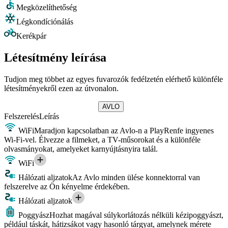
Megközelíthetőség
Légkondíciónálás
Kerékpár
Létesítmény leírása
Tudjon meg többet az egyes fuvarozók fedélzetén elérhető különféle
létesítményekről ezen az útvonalon.
AVLO
Felszerelés
Leírás
WiFi
Maradjon kapcsolatban az Avlo-n a PlayRenfe ingyenes
Wi-Fi-vel. Élvezze a filmeket, a TV-műsorokat és a különféle
olvasmányokat, amelyeket karnyújtásnyira talál.
WiFi
Hálózati aljzatok
Az Avlo minden ülése konnektorral van
felszerelve az Ön kényelme érdekében.
Hálózati aljzatok
Poggyász
Hozhat magával súlykorlátozás nélküli kézipoggyászt,
például táskát, hátizsákot vagy hasonló tárgyat, amelynek mérete