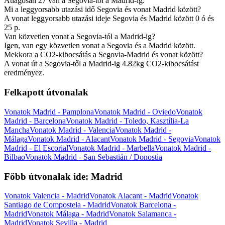
Átlagosan 27 van a Segovia-től a Madrid-ig.
Mi a leggyorsabb utazási idő Segovia és vonat Madrid között?
A vonat leggyorsabb utazási ideje Segovia és Madrid között 0 ó és
25 p.
Van közvetlen vonat a Segovia-tól a Madrid-ig?
Igen, van egy közvetlen vonat a Segovia és a Madrid között.
Mekkora a CO2-kibocsátás a Segovia-Madrid és vonat között?
A vonat út a Segovia-től a Madrid-ig 4.82kg CO2-kibocsátást
eredményez.
Felkapott útvonalak
Vonatok Madrid - Pamplona
Vonatok Madrid - Oviedo
Vonatok
Madrid - Barcelona
Vonatok Madrid - Toledo, Kasztília-La
Mancha
Vonatok Madrid - Valencia
Vonatok Madrid -
Málaga
Vonatok Madrid - Alacant
Vonatok Madrid - Segovia
Vonatok
Madrid - El Escorial
Vonatok Madrid - Marbella
Vonatok Madrid -
Bilbao
Vonatok Madrid - San Sebastián / Donostia
Főbb útvonalak ide: Madrid
Vonatok Valencia - Madrid
Vonatok Alacant - Madrid
Vonatok
Santiago de Compostela - Madrid
Vonatok Barcelona -
Madrid
Vonatok Málaga - Madrid
Vonatok Salamanca -
Madrid
Vonatok Sevilla - Madrid