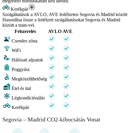
megfelelő hordtáskában kell tárolni.
Kerékpár
Szolgáltatások a AVLO, AVE fedélzeten Segovia és Madrid között
Hasonlítsa össze a fedélzeti szolgáltatásokat Segovia és Madrid
között a train-vel.
Felszerelés
AVLO
AVE
Csendes zóna
WiFi
Hálózati aljzatok
Poggyász
Megközelíthetőség
Étel és ital
Légkondíciónálás
Kerékpár
Segovia – Madrid CO2-kibocsátás Vonat