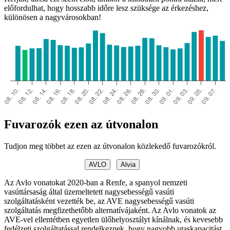
előfordulhat, hogy hosszabb időre lesz szüksége az érkezéshez,
különösen a nagyvárosokban!
Fuvarozók ezen az útvonalon
Tudjon meg többet az ezen az útvonalon közlekedő fuvarozókról.
AVLO
Alvia
Az Avlo vonatokat 2020-ban a Renfe, a spanyol nemzeti
vasúttársaság által üzemeltetett nagysebességű vasúti
szolgáltatásként vezették be, az AVE nagysebességű vasúti
szolgáltatás megfizethetőbb alternatívájaként. Az Avlo vonatok az
AVE-vel ellentétben egyetlen ülőhelyosztályt kínálnak, és kevesebb
fedélzeti szolgáltatással rendelkeznek, hogy nagyobb utaskapacitást