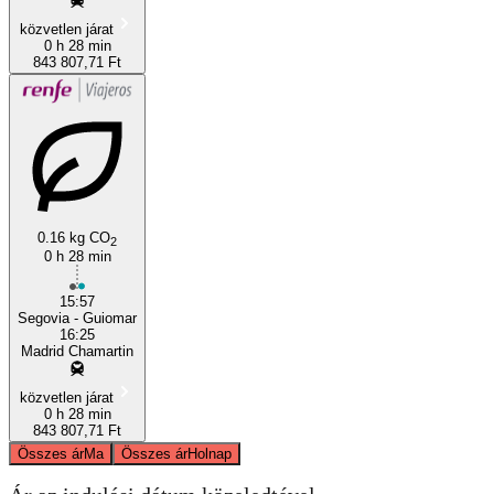
közvetlen járat
0 h 28 min
843 807,71 Ft
0.16 kg CO
2
0 h 28 min
15:57
Segovia - Guiomar
16:25
Madrid Chamartin
közvetlen járat
0 h 28 min
843 807,71 Ft
Összes ár
Ma
Összes ár
Holnap