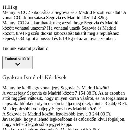
11.01kg
Mennyi a CO2-kibocsátás a Segovia és a Madrid között vonattal?
A
vonat CO2-kibocsátása Segovia és Madrid között 4.82kg.
Mennyi CO2-t takaríthatok meg azzal, hogy Segovia és Madrid
között vonattal utazom?
Ha vonattal utazik Segovia és Madrid
között, 8.94 kg szén-dioxid-kibocsátást takarít meg a repüléshez
képest, 0.34 kg-ot a busszal és 6.19 kg-ot az autóval szemben.
Tudunk valamit javítani?
Tudasd velünk!
Gyakran Ismételt Kérdések
Mennyibe kerül egy vonat jegy Segovia és Madrid között?
A vonat jegy Segovia és Madrid között 7 154,88 Ft. Az ár azonban
attól függően változik, hogy milyen korán vásárol, és ha forgalmas a
napszak. Időnként olyan olcsón találja meg őket, mint a 3 244,03 Ft.
Mi a legolcsóbb vonatjegy Segovia és Madrid között?
A Segovia és Madrid közötti legolcsóbb jegy a 3 244,03 Ft.
Javasoljuk, hogy a lehető legkorábban és csúcsidőn kívül foglaljon,
hogy a lehető legolcsóbb jegyet kapja.
Mekkora a távolság Segovia és Madrid vonat között?