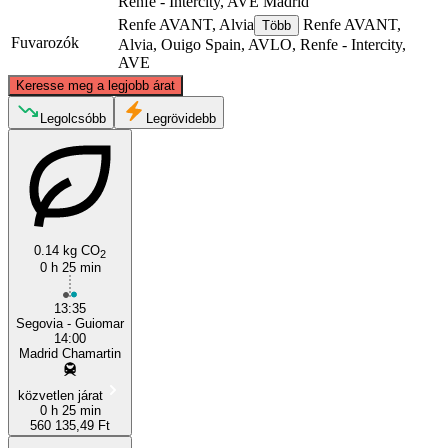
Renfe - Intercity, AVE
Madrid
Renfe AVANT, Alvia
Renfe AVANT,
Több
Fuvarozók
Alvia, Ouigo Spain, AVLO, Renfe - Intercity,
AVE
©
CARTO
, ©
OpenStreetMap
contributors
Keresse meg a legjobb árat
Segovia
Legolcsóbb
Legrövidebb
0.14 kg CO
2
0 h 25 min
13:35
Madrid
Segovia - Guiomar
14:00
Madrid Chamartin
közvetlen járat
0 h 25 min
560 135,49 Ft