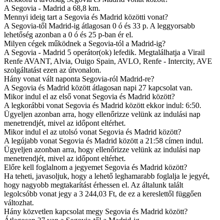
A Segovia - Madrid a 68,8 km.
Mennyi ideig tart a Segovia és Madrid közötti vonat?
A Segovia-től Madrid-ig átlagosan 0 ó és 33 p. A leggyorsabb
lehetőség azonban a 0 ó és 25 p-ban ér el.
Milyen cégek működnek a Segovia-tól a Madrid-ig?
A Segovia - Madrid 5 operátor(ok) lefedik. Megtalálhatja a Virail
Renfe AVANT, Alvia, Ouigo Spain, AVLO, Renfe - Intercity, AVE
szolgáltatást ezen az útvonalon.
Hány vonat vált naponta Segovia-ról Madrid-re?
A Segovia és Madrid között átlagosan napi 27 kapcsolat van.
Mikor indul el az első vonat Segovia és Madrid között?
A legkorábbi vonat Segovia és Madrid között ekkor indul: 6:50.
Ügyeljen azonban arra, hogy ellenőrizze velünk az indulási nap
menetrendjét, mivel az időpont eltérhet.
Mikor indul el az utolsó vonat Segovia és Madrid között?
A legújabb vonat Segovia és Madrid között a 21:58 címen indul.
Ügyeljen azonban arra, hogy ellenőrizze velünk az indulási nap
menetrendjét, mivel az időpont eltérhet.
Előre kell foglalnom a jegyemet Segovia és Madrid között?
Ha teheti, javasoljuk, hogy a lehető leghamarabb foglalja le jegyét,
hogy nagyobb megtakarítást érhessen el. Az általunk talált
legolcsóbb vonat jegy a 3 244,03 Ft, de ez a kereslettől függően
változhat.
Hány közvetlen kapcsolat megy Segovia és Madrid között?