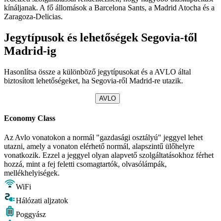
kínáljanak. A fő állomások a Barcelona Sants, a Madrid Atocha és a
Zaragoza-Delicias.
Jegytípusok és lehetőségek Segovia-től
Madrid-ig
Hasonlítsa össze a különböző jegytípusokat és a AVLO által
biztosított lehetőségeket, ha Segovia-ről Madrid-re utazik.
AVLO
Economy Class
Az Avlo vonatokon a normál "gazdasági osztályú" jeggyel lehet
utazni, amely a vonaton elérhető normál, alapszintű ülőhelyre
vonatkozik. Ezzel a jeggyel olyan alapvető szolgáltatásokhoz férhet
hozzá, mint a fej feletti csomagtartók, olvasólámpák,
mellékhelyiségek.
WiFi
Hálózati aljzatok
Poggyász