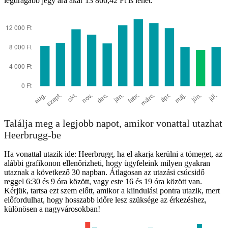
legdrágább jegy ára akár 13 866,42 Ft is lehet.
Heerbrugg
Találja meg a legjobb napot, amikor vonattal utazhat
Heerbrugg-be
Ha vonattal utazik ide: Heerbrugg, ha el akarja kerülni a tömeget, az
alábbi grafikonon ellenőrizheti, hogy ügyfeleink milyen gyakran
utaznak a következő 30 napban. Átlagosan az utazási csúcsidő
reggel 6:30 és 9 óra között, vagy este 16 és 19 óra között van.
Kérjük, tartsa ezt szem előtt, amikor a kiindulási pontra utazik, mert
előfordulhat, hogy hosszabb időre lesz szüksége az érkezéshez,
különösen a nagyvárosokban!