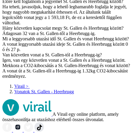
Előre kell foglalnom a jegyemet St. Gallen és Heerbrugg között?
Ha teheti, javasoljuk, hogy a lehető leghamarabb foglalja le jegyét,
hogy nagyobb megtakarítást érhessen el. Az általunk talált
legolcsóbb vonat jegy a 1 593,18 Ft, de ez a kereslettől függően
változhat.
Hány közvetlen kapcsolat megy St. Gallen és Heerbrugg között?
Átlagosan 32 van a St. Gallen-től a Heerbrugg-ig.
Mi a leggyorsabb utazási idő St. Gallen és vonat Heerbrugg között?
A vonat leggyorsabb utazási ideje St. Gallen és Heerbrugg között 0
ó és 27 p.
Van közvetlen vonat a St. Gallen-tól a Heerbrugg-ig?
Igen, van egy közvetlen vonat a St. Gallen és a Heerbrugg között.
Mekkora a CO2-kibocsátás a St. Gallen-Heerbrugg és vonat között?
A vonat út a St. Gallen-től a Heerbrugg-ig 1.32kg CO2-kibocsátást
eredményez.
Virail
>
Vonatok St. Gallen - Heerbrugg
A Virail egy online platform, amely
összehasonlítja az utazáshoz elérhető összes útvonalat.