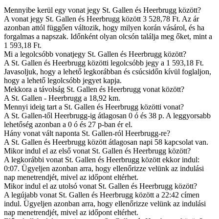
Mennyibe kerül egy vonat jegy St. Gallen és Heerbrugg között?
A vonat jegy St. Gallen és Heerbrugg között 3 528,78 Ft. Az ár
azonban attól függően változik, hogy milyen korán vásárol, és ha
forgalmas a napszak. Időnként olyan olcsón találja meg őket, mint a
1 593,18 Ft.
Mi a legolcsóbb vonatjegy St. Gallen és Heerbrugg között?
A St. Gallen és Heerbrugg közötti legolcsóbb jegy a 1 593,18 Ft.
Javasoljuk, hogy a lehető legkorábban és csúcsidőn kívül foglaljon,
hogy a lehető legolcsóbb jegyet kapja.
Mekkora a távolság St. Gallen és Heerbrugg vonat között?
A St. Gallen - Heerbrugg a 18,92 km.
Mennyi ideig tart a St. Gallen és Heerbrugg közötti vonat?
A St. Gallen-től Heerbrugg-ig átlagosan 0 ó és 38 p. A leggyorsabb
lehetőség azonban a 0 ó és 27 p-ban ér el.
Hány vonat vált naponta St. Gallen-ról Heerbrugg-re?
A St. Gallen és Heerbrugg között átlagosan napi 58 kapcsolat van.
Mikor indul el az első vonat St. Gallen és Heerbrugg között?
A legkorábbi vonat St. Gallen és Heerbrugg között ekkor indul:
0:07. Ügyeljen azonban arra, hogy ellenőrizze velünk az indulási
nap menetrendjét, mivel az időpont eltérhet.
Mikor indul el az utolsó vonat St. Gallen és Heerbrugg között?
A legújabb vonat St. Gallen és Heerbrugg között a 22:42 címen
indul. Ügyeljen azonban arra, hogy ellenőrizze velünk az indulási
nap menetrendjét, mivel az időpont eltérhet.