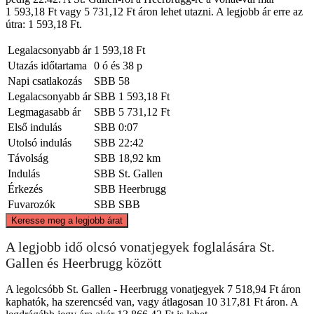
1 593,18 Ft vagy 5 731,12 Ft áron lehet utazni. A legjobb ár erre az
útra: 1 593,18 Ft.
Legalacsonyabb ár
1 593,18 Ft
Utazás időtartama
0 ó és 38 p
Napi csatlakozás
SBB
58
Legalacsonyabb ár
SBB
1 593,18 Ft
Legmagasabb ár
SBB
5 731,12 Ft
Első indulás
SBB
0:07
Utolsó indulás
SBB
22:42
Távolság
SBB
18,92 km
Indulás
SBB
St. Gallen
Érkezés
SBB
Heerbrugg
Fuvarozók
SBB
SBB
©
CARTO
, ©
OpenStreetMap
contributors
Keresse meg a legjobb árat
A legjobb idő olcsó vonatjegyek foglalására St.
Gallen és Heerbrugg között
A legolcsóbb St. Gallen - Heerbrugg vonatjegyek 7 518,94 Ft áron
kaphatók, ha szerencséd van, vagy átlagosan 10 317,81 Ft áron. A
St. Gallen