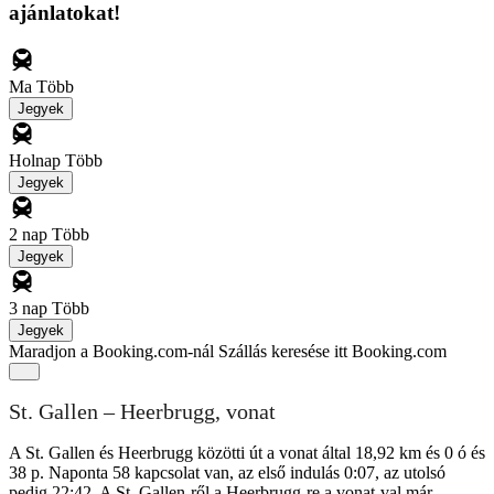
ajánlatokat!
Ma
Több
Jegyek
Holnap
Több
Jegyek
2 nap
Több
Jegyek
3 nap
Több
Jegyek
Maradjon a Booking.com-nál
Szállás keresése itt Booking.com
St. Gallen – Heerbrugg, vonat
A St. Gallen és Heerbrugg közötti út a vonat által 18,92 km és 0 ó és
38 p. Naponta 58 kapcsolat van, az első indulás 0:07, az utolsó
pedig 22:42. A St. Gallen-ről a Heerbrugg-re a vonat-val már