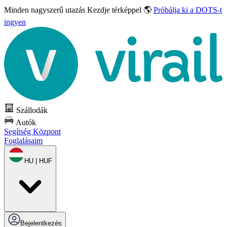
Minden nagyszerű utazás
Kezdje térképpel 🌎
Próbálja ki a DOTS-t
ingyen
Szállodák
Autók
Segítség Központ
Foglalásaim
HU | HUF
Bejelentkezés