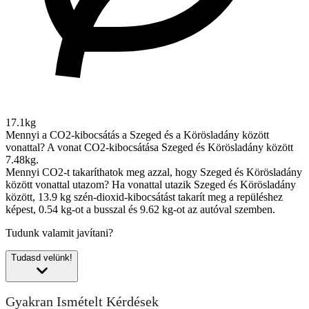
17.1kg
Mennyi a CO2-kibocsátás a Szeged és a Körösladány között
vonattal?
A vonat CO2-kibocsátása Szeged és Körösladány között
7.48kg.
Mennyi CO2-t takaríthatok meg azzal, hogy Szeged és Körösladány
között vonattal utazom?
Ha vonattal utazik Szeged és Körösladány
között, 13.9 kg szén-dioxid-kibocsátást takarít meg a repüléshez
képest, 0.54 kg-ot a busszal és 9.62 kg-ot az autóval szemben.
Tudunk valamit javítani?
Tudasd velünk!
Gyakran Ismételt Kérdések