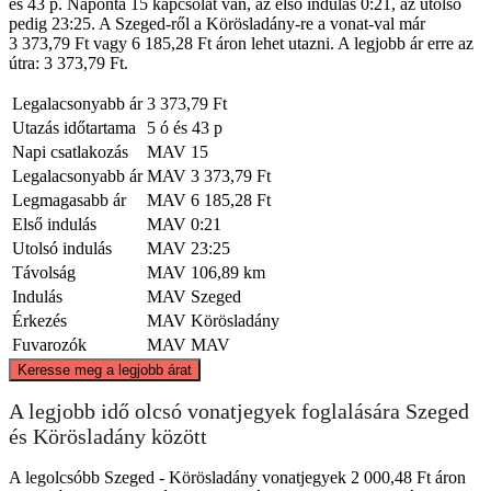
és 43 p. Naponta 15 kapcsolat van, az első indulás 0:21, az utolsó
pedig 23:25. A Szeged-ről a Körösladány-re a vonat-val már
3 373,79 Ft vagy 6 185,28 Ft áron lehet utazni. A legjobb ár erre az
útra: 3 373,79 Ft.
Legalacsonyabb ár
3 373,79 Ft
Utazás időtartama
5 ó és 43 p
Napi csatlakozás
MAV
15
Legalacsonyabb ár
MAV
3 373,79 Ft
Legmagasabb ár
MAV
6 185,28 Ft
Első indulás
MAV
0:21
Utolsó indulás
MAV
23:25
Távolság
MAV
106,89 km
Indulás
MAV
Szeged
Érkezés
MAV
Körösladány
Fuvarozók
MAV
MAV
©
CARTO
, ©
OpenStreetMap
contributors
Keresse meg a legjobb árat
Korosladany
A legjobb idő olcsó vonatjegyek foglalására Szeged
és Körösladány között
A legolcsóbb Szeged - Körösladány vonatjegyek 2 000,48 Ft áron