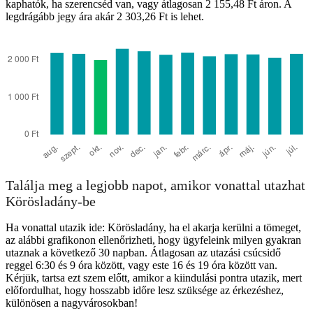
kaphatók, ha szerencséd van, vagy átlagosan 2 155,48 Ft áron. A
legdrágább jegy ára akár 2 303,26 Ft is lehet.
Szeged
Találja meg a legjobb napot, amikor vonattal utazhat
Körösladány-be
Ha vonattal utazik ide: Körösladány, ha el akarja kerülni a tömeget,
az alábbi grafikonon ellenőrizheti, hogy ügyfeleink milyen gyakran
utaznak a következő 30 napban. Átlagosan az utazási csúcsidő
reggel 6:30 és 9 óra között, vagy este 16 és 19 óra között van.
Kérjük, tartsa ezt szem előtt, amikor a kiindulási pontra utazik, mert
előfordulhat, hogy hosszabb időre lesz szüksége az érkezéshez,
különösen a nagyvárosokban!