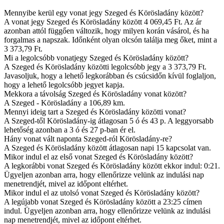
Mennyibe kerül egy vonat jegy Szeged és Körösladány között?
A vonat jegy Szeged és Körösladány között 4 069,45 Ft. Az ár
azonban attól függően változik, hogy milyen korán vásárol, és ha
forgalmas a napszak. Időnként olyan olcsón találja meg őket, mint a
3 373,79 Ft.
Mi a legolcsóbb vonatjegy Szeged és Körösladány között?
A Szeged és Körösladány közötti legolcsóbb jegy a 3 373,79 Ft.
Javasoljuk, hogy a lehető legkorábban és csúcsidőn kívül foglaljon,
hogy a lehető legolcsóbb jegyet kapja.
Mekkora a távolság Szeged és Körösladány vonat között?
A Szeged - Körösladány a 106,89 km.
Mennyi ideig tart a Szeged és Körösladány közötti vonat?
A Szeged-től Körösladány-ig átlagosan 5 ó és 43 p. A leggyorsabb
lehetőség azonban a 3 ó és 27 p-ban ér el.
Hány vonat vált naponta Szeged-ról Körösladány-re?
A Szeged és Körösladány között átlagosan napi 15 kapcsolat van.
Mikor indul el az első vonat Szeged és Körösladány között?
A legkorábbi vonat Szeged és Körösladány között ekkor indul: 0:21.
Ügyeljen azonban arra, hogy ellenőrizze velünk az indulási nap
menetrendjét, mivel az időpont eltérhet.
Mikor indul el az utolsó vonat Szeged és Körösladány között?
A legújabb vonat Szeged és Körösladány között a 23:25 címen
indul. Ügyeljen azonban arra, hogy ellenőrizze velünk az indulási
nap menetrendjét, mivel az időpont eltérhet.