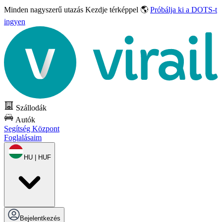
Minden nagyszerű utazás
Kezdje térképpel 🌎
Próbálja ki a DOTS-t
ingyen
Szállodák
Autók
Segítség Központ
Foglalásaim
HU | HUF
Bejelentkezés