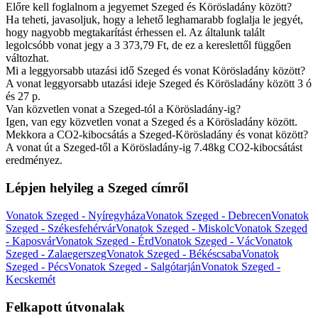
Előre kell foglalnom a jegyemet Szeged és Körösladány között?
Ha teheti, javasoljuk, hogy a lehető leghamarabb foglalja le jegyét,
hogy nagyobb megtakarítást érhessen el. Az általunk talált
legolcsóbb vonat jegy a 3 373,79 Ft, de ez a kereslettől függően
változhat.
Mi a leggyorsabb utazási idő Szeged és vonat Körösladány között?
A vonat leggyorsabb utazási ideje Szeged és Körösladány között 3 ó
és 27 p.
Van közvetlen vonat a Szeged-tól a Körösladány-ig?
Igen, van egy közvetlen vonat a Szeged és a Körösladány között.
Mekkora a CO2-kibocsátás a Szeged-Körösladány és vonat között?
A vonat út a Szeged-től a Körösladány-ig 7.48kg CO2-kibocsátást
eredményez.
Lépjen helyileg a Szeged címről
Vonatok Szeged - Nyíregyháza
Vonatok Szeged - Debrecen
Vonatok
Szeged - Székesfehérvár
Vonatok Szeged - Miskolc
Vonatok Szeged
- Kaposvár
Vonatok Szeged - Érd
Vonatok Szeged - Vác
Vonatok
Szeged - Zalaegerszeg
Vonatok Szeged - Békéscsaba
Vonatok
Szeged - Pécs
Vonatok Szeged - Salgótarján
Vonatok Szeged -
Kecskemét
Felkapott útvonalak