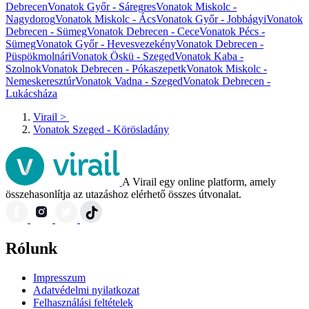
Debrecen
Vonatok Győr - Sáregres
Vonatok Miskolc -
Nagydorog
Vonatok Miskolc - Ács
Vonatok Győr - Jobbágyi
Vonatok
Debrecen - Sümeg
Vonatok Debrecen - Cece
Vonatok Pécs -
Sümeg
Vonatok Győr - Hevesvezekény
Vonatok Debrecen -
Püspökmolnári
Vonatok Öskü - Szeged
Vonatok Kaba -
Szolnok
Vonatok Debrecen - Pókaszepetk
Vonatok Miskolc -
Nemeskeresztúr
Vonatok Vadna - Szeged
Vonatok Debrecen -
Lukácsháza
Virail
>
Vonatok Szeged - Körösladány
A Virail egy online platform, amely
összehasonlítja az utazáshoz elérhető összes útvonalat.
Rólunk
Impresszum
Adatvédelmi nyilatkozat
Felhasználási feltételek