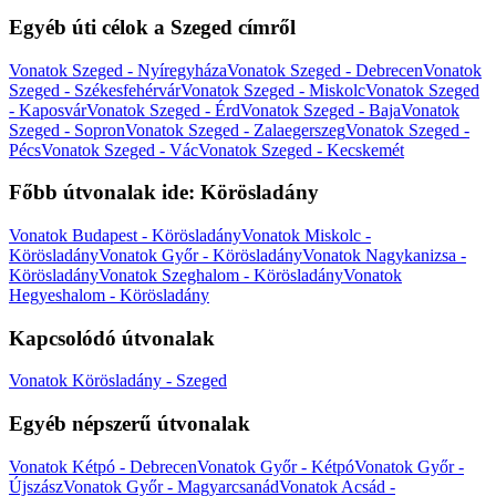
Egyéb úti célok a Szeged címről
Vonatok Szeged - Nyíregyháza
Vonatok Szeged - Debrecen
Vonatok
Szeged - Székesfehérvár
Vonatok Szeged - Miskolc
Vonatok Szeged
- Kaposvár
Vonatok Szeged - Érd
Vonatok Szeged - Baja
Vonatok
Szeged - Sopron
Vonatok Szeged - Zalaegerszeg
Vonatok Szeged -
Pécs
Vonatok Szeged - Vác
Vonatok Szeged - Kecskemét
Főbb útvonalak ide: Körösladány
Vonatok Budapest - Körösladány
Vonatok Miskolc -
Körösladány
Vonatok Győr - Körösladány
Vonatok Nagykanizsa -
Körösladány
Vonatok Szeghalom - Körösladány
Vonatok
Hegyeshalom - Körösladány
Kapcsolódó útvonalak
Vonatok Körösladány - Szeged
Egyéb népszerű útvonalak
Vonatok Kétpó - Debrecen
Vonatok Győr - Kétpó
Vonatok Győr -
Újszász
Vonatok Győr - Magyarcsanád
Vonatok Acsád -