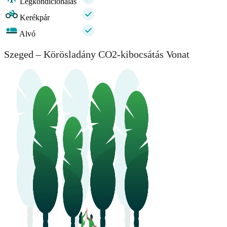
Légkondíciónálás
Kerékpár
Alvó
Szeged – Körösladány CO2-kibocsátás Vonat