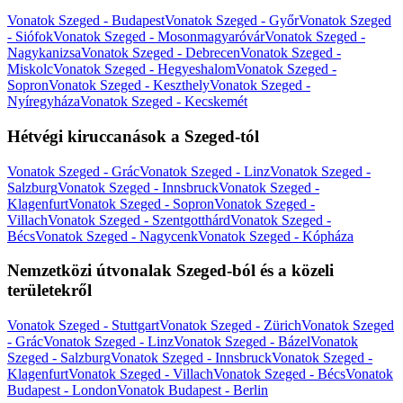
Vonatok Szeged - Budapest
Vonatok Szeged - Győr
Vonatok Szeged
- Siófok
Vonatok Szeged - Mosonmagyaróvár
Vonatok Szeged -
Nagykanizsa
Vonatok Szeged - Debrecen
Vonatok Szeged -
Miskolc
Vonatok Szeged - Hegyeshalom
Vonatok Szeged -
Sopron
Vonatok Szeged - Keszthely
Vonatok Szeged -
Nyíregyháza
Vonatok Szeged - Kecskemét
Hétvégi kiruccanások a Szeged-tól
Vonatok Szeged - Grác
Vonatok Szeged - Linz
Vonatok Szeged -
Salzburg
Vonatok Szeged - Innsbruck
Vonatok Szeged -
Klagenfurt
Vonatok Szeged - Sopron
Vonatok Szeged -
Villach
Vonatok Szeged - Szentgotthárd
Vonatok Szeged -
Bécs
Vonatok Szeged - Nagycenk
Vonatok Szeged - Kópháza
Nemzetközi útvonalak Szeged-ból és a közeli
területekről
Vonatok Szeged - Stuttgart
Vonatok Szeged - Zürich
Vonatok Szeged
- Grác
Vonatok Szeged - Linz
Vonatok Szeged - Bázel
Vonatok
Szeged - Salzburg
Vonatok Szeged - Innsbruck
Vonatok Szeged -
Klagenfurt
Vonatok Szeged - Villach
Vonatok Szeged - Bécs
Vonatok
Budapest - London
Vonatok Budapest - Berlin