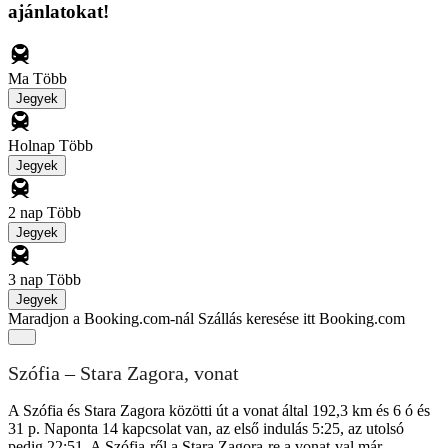
ajánlatokat!
Ma
Több
Jegyek
Holnap
Több
Jegyek
2 nap
Több
Jegyek
3 nap
Több
Jegyek
Maradjon a Booking.com-nál
Szállás keresése itt Booking.com
Szófia – Stara Zagora, vonat
A Szófia és Stara Zagora közötti út a vonat által 192,3 km és 6 ó és
31 p. Naponta 14 kapcsolat van, az első indulás 5:25, az utolsó
pedig 22:51. A Szófia-ről a Stara Zagora-re a vonat-val már