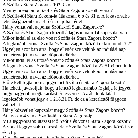
A Szófia - Stara Zagora a 192,3 km.
Mennyi ideig tart a Szófia és Stara Zagora közötti vonat?
A Szófia-től Stara Zagora-ig átlagosan 6 ó és 31 p. A leggyorsabb
lehetőség azonban a 3 ó és 51 p-ban ér el.
Hány vonat vált naponta Szófia-ról Stara Zagora-re?
A Szófia és Stara Zagora között átlagosan napi 14 kapcsolat van.
Mikor indul el az első vonat Szófia és Stara Zagora között?
A legkorábbi vonat Szófia és Stara Zagora között ekkor indul: 5:25.
Ügyeljen azonban arra, hogy ellenőrizze velünk az indulási nap
menetrendjét, mivel az időpont eltérhet.
Mikor indul el az utolsó vonat Szófia és Stara Zagora között?
A legújabb vonat Szófia és Stara Zagora között a 22:51 címen indul.
Ügyeljen azonban arra, hogy ellenőrizze velünk az indulási nap
menetrendjét, mivel az időpont eltérhet.
Előre kell foglalnom a jegyemet Szófia és Stara Zagora között?
Ha teheti, javasoljuk, hogy a lehető leghamarabb foglalja le jegyét,
hogy nagyobb megtakarítást érhessen el. Az általunk talált
legolcsóbb vonat jegy a 1 218,31 Ft, de ez a kereslettől függően
változhat.
Hány közvetlen kapcsolat megy Szófia és Stara Zagora között?
Átlagosan 4 van a Szófia-től a Stara Zagora-ig.
Mi a leggyorsabb utazási idő Szófia és vonat Stara Zagora között?
A vonat leggyorsabb utazási ideje Szófia és Stara Zagora között 3 ó
és 51 p.
Van közvetlen vonat a Szófia-tól a Stara Zagora-ig?