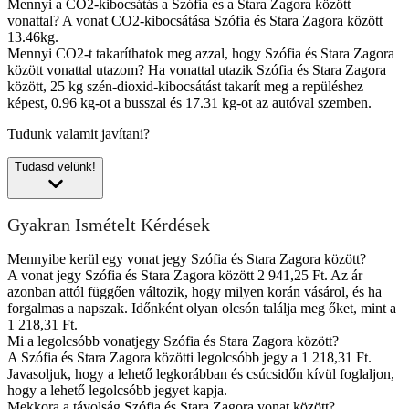
Mennyi a CO2-kibocsátás a Szófia és a Stara Zagora között
vonattal?
A vonat CO2-kibocsátása Szófia és Stara Zagora között
13.46kg.
Mennyi CO2-t takaríthatok meg azzal, hogy Szófia és Stara Zagora
között vonattal utazom?
Ha vonattal utazik Szófia és Stara Zagora
között, 25 kg szén-dioxid-kibocsátást takarít meg a repüléshez
képest, 0.96 kg-ot a busszal és 17.31 kg-ot az autóval szemben.
Tudunk valamit javítani?
Tudasd velünk!
Gyakran Ismételt Kérdések
Mennyibe kerül egy vonat jegy Szófia és Stara Zagora között?
A vonat jegy Szófia és Stara Zagora között 2 941,25 Ft. Az ár
azonban attól függően változik, hogy milyen korán vásárol, és ha
forgalmas a napszak. Időnként olyan olcsón találja meg őket, mint a
1 218,31 Ft.
Mi a legolcsóbb vonatjegy Szófia és Stara Zagora között?
A Szófia és Stara Zagora közötti legolcsóbb jegy a 1 218,31 Ft.
Javasoljuk, hogy a lehető legkorábban és csúcsidőn kívül foglaljon,
hogy a lehető legolcsóbb jegyet kapja.
Mekkora a távolság Szófia és Stara Zagora vonat között?