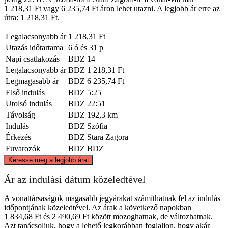
1 218,31 Ft vagy 6 235,74 Ft áron lehet utazni. A legjobb ár erre az
útra: 1 218,31 Ft.
Legalacsonyabb ár
1 218,31 Ft
Utazás időtartama
6 ó és 31 p
Napi csatlakozás
BDZ
14
Legalacsonyabb ár
BDZ
1 218,31 Ft
Legmagasabb ár
BDZ
6 235,74 Ft
Első indulás
BDZ
5:25
Utolsó indulás
BDZ
22:51
Távolság
BDZ
192,3 km
Indulás
BDZ
Szófia
Érkezés
BDZ
Stara Zagora
Fuvarozók
BDZ
BDZ
©
CARTO
, ©
OpenStreetMap
contributors
Keresse meg a legjobb árat
Ár az indulási dátum közeledtével
A vonattársaságok magasabb jegyárakat számíthatnak fel az indulás
időpontjának közeledtével. Az árak a következő napokban
Sofia
1 834,68 Ft és 2 490,69 Ft között mozoghatnak, de változhatnak.
Azt tanácsoljuk, hogy a lehető legkorábban foglaljon, hogy akár