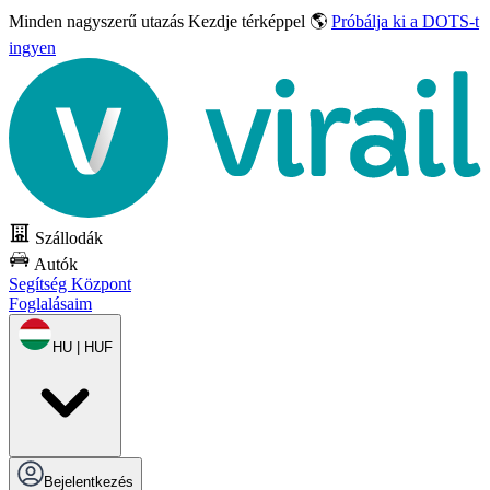
Minden nagyszerű utazás
Kezdje térképpel 🌎
Próbálja ki a DOTS-t
ingyen
Szállodák
Autók
Segítség Központ
Foglalásaim
HU | HUF
Bejelentkezés