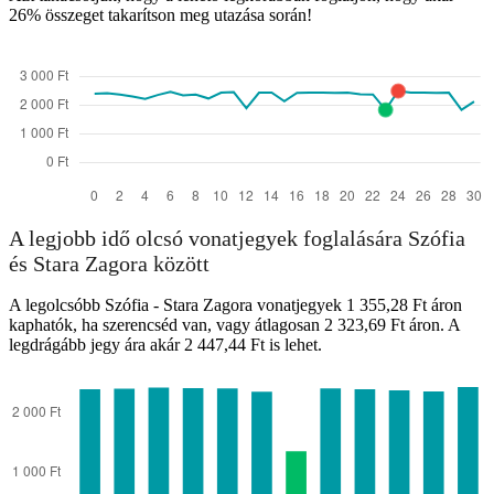
26% összeget takarítson meg utazása során!
Stara Zagora
A legjobb idő olcsó vonatjegyek foglalására Szófia
és Stara Zagora között
A legolcsóbb Szófia - Stara Zagora vonatjegyek 1 355,28 Ft áron
kaphatók, ha szerencséd van, vagy átlagosan 2 323,69 Ft áron. A
legdrágább jegy ára akár 2 447,44 Ft is lehet.