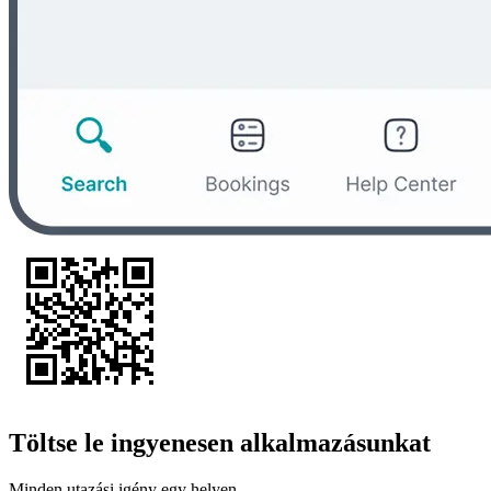
Töltse le ingyenesen alkalmazásunkat
Minden utazási igény egy helyen