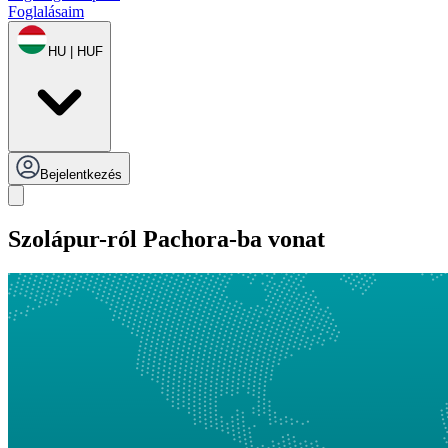
Foglalásaim
HU | HUF
Bejelentkezés
Szolápur-ról Pachora-ba vonat