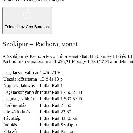
Töltse le az
App Store-ból
Szolápur – Pachora, vonat
A Szolápur és Pachora közötti út a vonat által 338,6 km és 13 ó és 13
Pachora-re a vonat-val már 1 456,21 Ft vagy 1 589,57 Ft áron lehet uta
Legalacsonyabb ár
1 456,21 Ft
Utazás időtartama
13 ó és 13 p
Napi csatlakozás
IndianRail
1
Legalacsonyabb ár
IndianRail
1 456,21 Ft
Legmagasabb ár
IndianRail
1 589,57 Ft
Első indulás
IndianRail
21:50
Utolsó indulás
IndianRail
23:50
Távolság
IndianRail
338,6 km
Indulás
IndianRail
Szolápur
Érkezés
IndianRail
Pachora