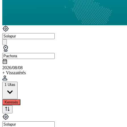
2026/08/08
+ Visszatérés
1 Utas
Keresés