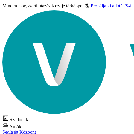
Minden nagyszerű utazás
Kezdje térképpel 🌎
Próbálja ki a DOTS-t 
Szállodák
Autók
Segítség Központ