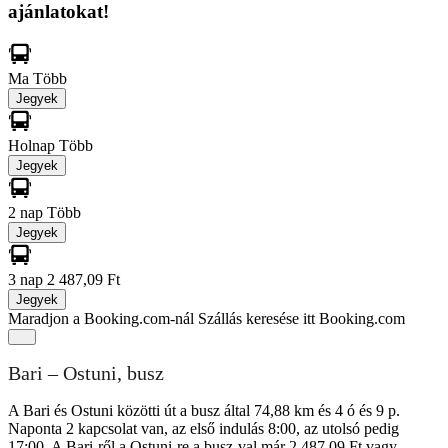
ajánlatokat!
Ma
Több
Jegyek
Holnap
Több
Jegyek
2 nap
Több
Jegyek
3 nap
2 487,09 Ft
Jegyek
Maradjon a Booking.com-nál
Szállás keresése itt Booking.com
Bari – Ostuni, busz
A Bari és Ostuni közötti út a busz által 74,88 km és 4 ó és 9 p.
Naponta 2 kapcsolat van, az első indulás 8:00, az utolsó pedig
17:00. A Bari-ről a Ostuni-re a busz-val már 2 487,09 Ft vagy