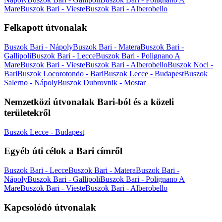
Mare
Buszok Bari - Vieste
Buszok Bari - Alberobello
Felkapott útvonalak
Buszok Bari - Nápoly
Buszok Bari - Matera
Buszok Bari -
Gallipoli
Buszok Bari - Lecce
Buszok Bari - Polignano A
Mare
Buszok Bari - Vieste
Buszok Bari - Alberobello
Buszok Noci -
Bari
Buszok Locorotondo - Bari
Buszok Lecce - Budapest
Buszok
Salerno - Nápoly
Buszok Dubrovnik - Mostar
Nemzetközi útvonalak Bari-ból és a közeli
területekről
Buszok Lecce - Budapest
Egyéb úti célok a Bari címről
Buszok Bari - Lecce
Buszok Bari - Matera
Buszok Bari -
Nápoly
Buszok Bari - Gallipoli
Buszok Bari - Polignano A
Mare
Buszok Bari - Vieste
Buszok Bari - Alberobello
Kapcsolódó útvonalak