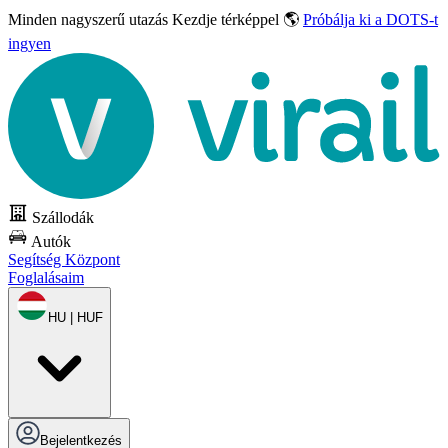
Minden nagyszerű utazás
Kezdje térképpel 🌎
Próbálja ki a DOTS-t
ingyen
Szállodák
Autók
Segítség Központ
Foglalásaim
HU | HUF
Bejelentkezés