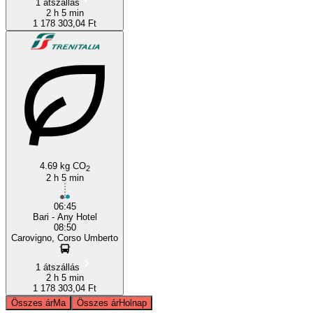
1 átszállás
2 h 5 min
1 178 303,04 Ft
4.69 kg CO
2
2 h 5 min
06:45
Bari - Any Hotel
08:50
Carovigno, Corso Umberto
1 átszállás
2 h 5 min
1 178 303,04 Ft
Összes ár
Ma
Összes ár
Holnap