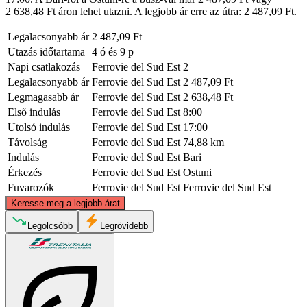
2 638,48 Ft áron lehet utazni. A legjobb ár erre az útra: 2 487,09 Ft.
Legalacsonyabb ár
2 487,09 Ft
Utazás időtartama
4 ó és 9 p
Napi csatlakozás
Ferrovie del Sud Est
2
Legalacsonyabb ár
Ferrovie del Sud Est
2 487,09 Ft
Legmagasabb ár
Ferrovie del Sud Est
2 638,48 Ft
Első indulás
Ferrovie del Sud Est
8:00
Utolsó indulás
Ferrovie del Sud Est
17:00
Távolság
Ferrovie del Sud Est
74,88 km
Indulás
Ferrovie del Sud Est
Bari
Érkezés
Ferrovie del Sud Est
Ostuni
Fuvarozók
Ferrovie del Sud Est
Ferrovie del Sud Est
©
CARTO
, ©
OpenStreetMap
contributors
Keresse meg a legjobb árat
Bari
Legolcsóbb
Legrövidebb