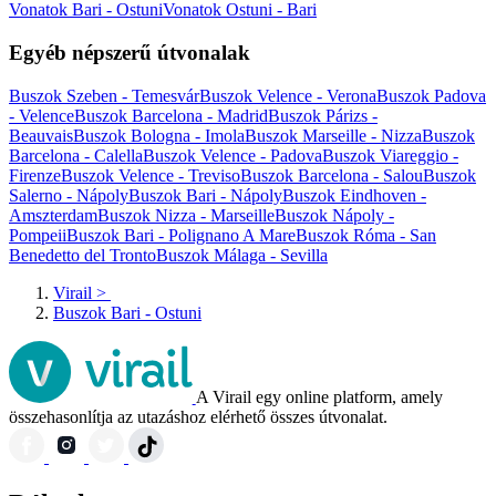
Vonatok Bari - Ostuni
Vonatok Ostuni - Bari
Egyéb népszerű útvonalak
Buszok Szeben - Temesvár
Buszok Velence - Verona
Buszok Padova
- Velence
Buszok Barcelona - Madrid
Buszok Párizs -
Beauvais
Buszok Bologna - Imola
Buszok Marseille - Nizza
Buszok
Barcelona - Calella
Buszok Velence - Padova
Buszok Viareggio -
Firenze
Buszok Velence - Treviso
Buszok Barcelona - Salou
Buszok
Salerno - Nápoly
Buszok Bari - Nápoly
Buszok Eindhoven -
Amszterdam
Buszok Nizza - Marseille
Buszok Nápoly -
Pompeii
Buszok Bari - Polignano A Mare
Buszok Róma - San
Benedetto del Tronto
Buszok Málaga - Sevilla
Virail
>
Buszok Bari - Ostuni
A Virail egy online platform, amely
összehasonlítja az utazáshoz elérhető összes útvonalat.