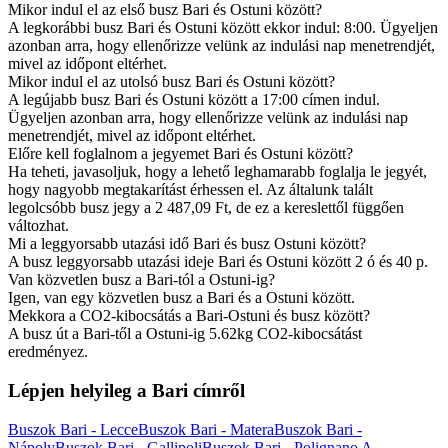
Mikor indul el az első busz Bari és Ostuni között?
A legkorábbi busz Bari és Ostuni között ekkor indul: 8:00. Ügyeljen
azonban arra, hogy ellenőrizze velünk az indulási nap menetrendjét,
mivel az időpont eltérhet.
Mikor indul el az utolsó busz Bari és Ostuni között?
A legújabb busz Bari és Ostuni között a 17:00 címen indul.
Ügyeljen azonban arra, hogy ellenőrizze velünk az indulási nap
menetrendjét, mivel az időpont eltérhet.
Előre kell foglalnom a jegyemet Bari és Ostuni között?
Ha teheti, javasoljuk, hogy a lehető leghamarabb foglalja le jegyét,
hogy nagyobb megtakarítást érhessen el. Az általunk talált
legolcsóbb busz jegy a 2 487,09 Ft, de ez a kereslettől függően
változhat.
Mi a leggyorsabb utazási idő Bari és busz Ostuni között?
A busz leggyorsabb utazási ideje Bari és Ostuni között 2 ó és 40 p.
Van közvetlen busz a Bari-tól a Ostuni-ig?
Igen, van egy közvetlen busz a Bari és a Ostuni között.
Mekkora a CO2-kibocsátás a Bari-Ostuni és busz között?
A busz út a Bari-től a Ostuni-ig 5.62kg CO2-kibocsátást
eredményez.
Lépjen helyileg a Bari címről
Buszok Bari - Lecce
Buszok Bari - Matera
Buszok Bari -
Nápoly
Buszok Bari - Gallipoli
Buszok Bari - Polignano A